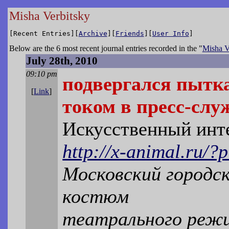
Misha Verbitsky
[Recent Entries][
Archive
][
Friends
][
User Info
]
Below are the 6 most recent journal entries recorded in the "
Misha V
July 28th, 2010
09:10 pm
подвергался пытк
[
Link
]
током в пресс-слу
Искусственный инте
http://x-animal.ru/?
Московский городск
костюм
театрального режи