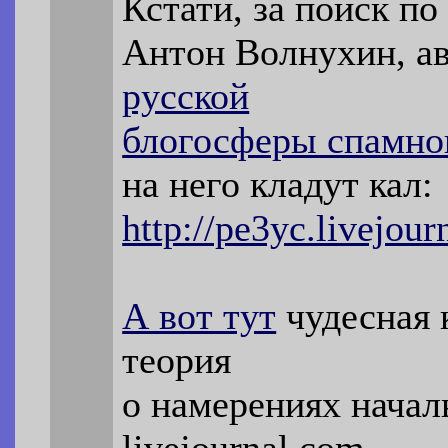
Кстати, за поиск по
Антон Волнухин, а
русской
блогосферы спамног
на него кладут кал:
http://pe3yc.livejou
А вот тут
чудесная 
теория
о намерениях начал
livejournal.com