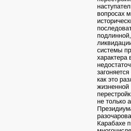
наступател
вопросах 
историческ
последоват
подлинной,
ликвидации
системы пр
характера 
недостаточ
загоняется 
как это ра
жизненной 
перестройк
не только 
Президиум
разочарова
Карабахе п
многочисле