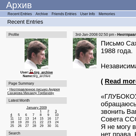
Архив
Recent Entries
Archive
Friends Entries
User Info
Memories
Recent Entries
Profile
3rd-Jan-2008 02:50 pm
- Неотправ
Письмо Сах
1988 года.
Независима
User:
tirg_archive
Name:
tirg_archive
(
Read more
Page Summary
·
Неотправленное письмо Андрея
Сахарова Михаилу Горбачеву
«ГЛУБОКОУ
Latest Month
обращаюсь 
January 2009
звонить Ва
1
2
3
4
5
6
7
8
9
10
Совета ССС
11
12
13
14
15
16
17
18
19
20
21
22
23
24
Я не могу 
25
26
27
28
29
30
31
нет права.
Search