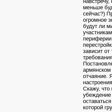
навстречу,
меньше буд
сейчас?) П
огромное з
будут ли 
участникам
периферии,
перестройк
зависит от
требования
Постановл
армянском 
отчаяние. 
настроения
Скажу, что
убеждение
оставаться
которой гр