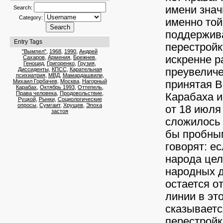
имени знач
Search:
Category:
именно той
поддержива
Entry Tags
перестройк
"Вымпел"
,
1968
,
1990
,
Андрей
искренне р
Сахаров
,
Армения
,
Брежнев
,
Геноцид
,
Григоренко
,
Грузия
,
Диссиденты
,
КПСС
,
Карательная
преувеличе
психиатрия
,
МВД
,
Мамардашвили
,
Михаил Горбачев
,
Москва
,
Нагорный
принятая В
Карабах
,
Октябрь 1993
,
Оттепель
,
Права человека
,
Продовольствие
,
Карабаха 
Руцкой
,
Рынки
,
Социологические
опросы
,
Сумгаит
,
Хрущев
,
Эпоха
от 18 июля
застоя
сложилось 
бы пробным
говорят: е
народа цел
народных д
остается о
линии в эт
сказываетс
перестройк