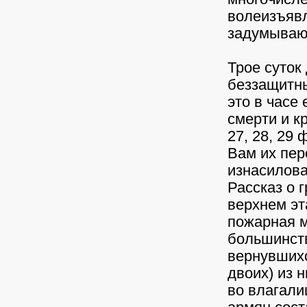
волеизъяв
задумывают
Трое суток
беззащитны
это в часе
смерти и к
27, 28, 29
Вам их пер
изнасилова
Рассказ о 
верхнем эт
пожарная м
большинств
вернувшихс
двоих) из 
во влагали