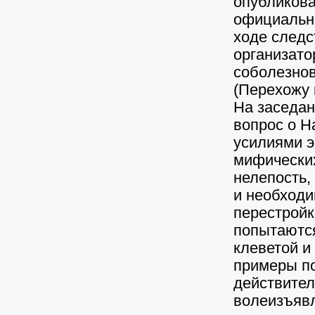
опубликова
официальны
ходе следс
организато
соболезно
(Перехожу 
На заседан
вопрос о Н
усилиями э
мифических
нелепость,
и необходи
перестройк
попытаютс
клеветой и
примеры по
действител
волеизъявл