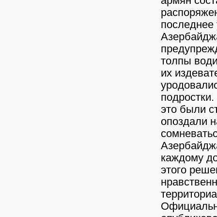
армян сост
распоряжен
последнее 
Азербайдж
предупреж
толпы вод
их издеват
уродовалис
подростки. 
это были с
опоздали н
сомневатьс
Азербайджа
каждому до
этого реше
нравственн
территори
Официальн