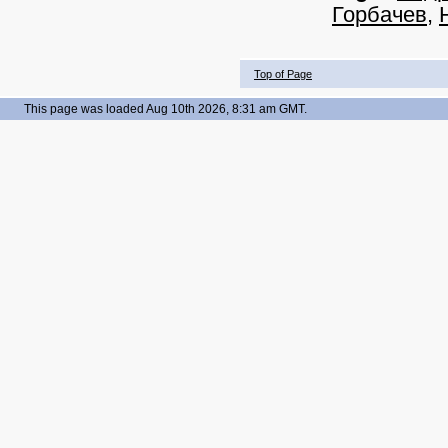
Горбачев
,
Top of Page
This page was loaded Aug 10th 2026, 8:31 am GMT.