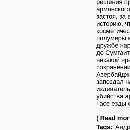
решения п
армянского
застоя, за
историю, ч
косметичес
полумеры н
дружбе нар
до Сумгаита
никакой нр
сохранени
Азербайджа
запоздал н
издеватель
убийства а
часе езды о
(
Read more
Tags:
Андр