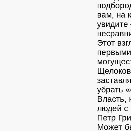
подбород
вам, на 
увидите
несравн
Этот взг
первыми
могущес
Щелоков
заставля
убрать «
Власть, 
людей с
Петр Гри
Может б