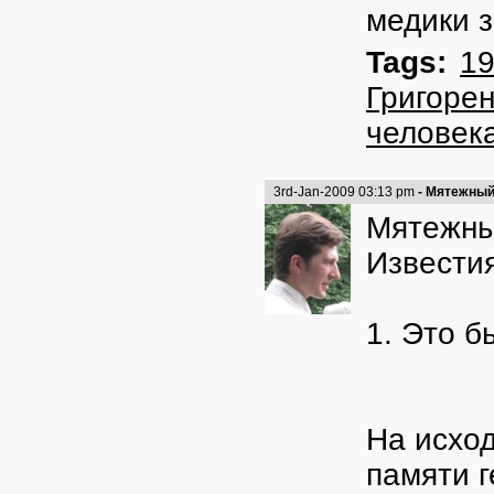
медики з
Tags:
1
Григорен
человек
3rd-Jan-2009 03:13 pm
- Мятежный 
Мятежны
Известия
1. Это б
На исход
памяти 