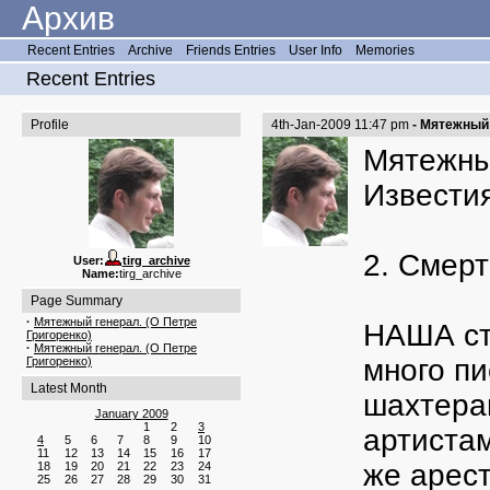
Архив
Recent Entries
Archive
Friends Entries
User Info
Memories
Recent Entries
Profile
4th-Jan-2009 11:47 pm
- Мятежный 
Мятежны
Известия
2. Смерт
User:
tirg_archive
Name:
tirg_archive
Page Summary
·
Мятежный генерал. (О Петре
НАША стр
Григоренко)
·
Мятежный генерал. (О Петре
много п
Григоренко)
Latest Month
шахтера
January 2009
1
2
3
артиста
4
5
6
7
8
9
10
11
12
13
14
15
16
17
же арест
18
19
20
21
22
23
24
25
26
27
28
29
30
31