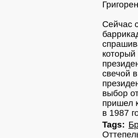
Григорен
Сейчас с
баррикад
спрашива
который 
президен
свечой в
президен
выбор от
пришел к
в 1987 го
Tags:
Б
Оттепел