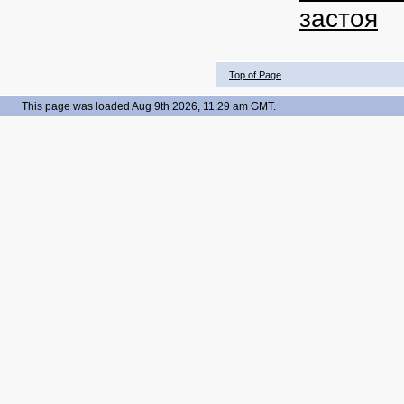
застоя
Top of Page
This page was loaded Aug 9th 2026, 11:29 am GMT.