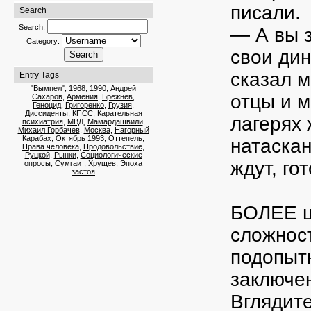
писали.
Search
Search:
— А вы з
Category:
свои ди
сказал 
Entry Tags
"Вымпел"
,
1968
,
1990
,
Андрей
отцы и м
Сахаров
,
Армения
,
Брежнев
,
Геноцид
,
Григоренко
,
Грузия
,
Диссиденты
,
КПСС
,
Карательная
лагерях 
психиатрия
,
МВД
,
Мамардашвили
,
Михаил Горбачев
,
Москва
,
Нагорный
Карабах
,
Октябрь 1993
,
Оттепель
,
натаскан
Права человека
,
Продовольствие
,
Руцкой
,
Рынки
,
Социологические
ждут, го
опросы
,
Сумгаит
,
Хрущев
,
Эпоха
застоя
БОЛЕЕ ш
сложност
подопыт
заключен
Вглядите