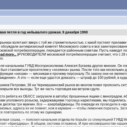
вая петля в год небывалого урожая. 9 декабря 1990
рынках взлетают вверх с той же стремительностью, с какой пустеют прилавк
обсуждали антикризисный комитет Московского совета и все заинтересованн
овской потребкооперации, передается районным советам. Пусть наведут по
ad more...
)
РУКОВОДИТЕЛИ московской потребкооперации считают, что с 28
хо.
еля начальника ГУВД
Мосгорисиолкома Алексея Бугаева
другое мнение. Он го
ыл становиться проси­телем у «хозяина» рынка. После того как нескольких ди
унк­ции «низам» — мясникам и прочему персоналу. По закону они не явля­ютс
ажде­ние». А это — если еще удастся до­казать — штраф до 100 рублей, в худ
дников Петровки, 38 на Черемушкинский рынок во многом помог прояснить си
екрыли все выходы. Тут же часть торговцев как ветром сдуло.
сто ребята из ОБХСС загрузили в автобус брошен­ные ящики с виноградом, я
ми уголовного розыска, задержавшими
торговца
наркотиками, мы поднялись
е десятка
три
мужчин.
Все —
азербайджанцы. По очереди их
проводили в
«к
акомых, адреса их не помнит, нож в кармане
—
чтобы лимончик порезать. Зат
се повторилось по этому же
сценарию.
мелкая сошка, — пояснил начальник
отдела по
борьбе со спеку­ляцией
ГУВД
М
тоят «бригадиры». В общем, система отлажена.
И
при несовершенстве на­ши