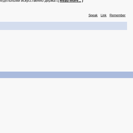
предельными
искус­ственно держат.
(
Read more...
)
Speak
Link
Remember