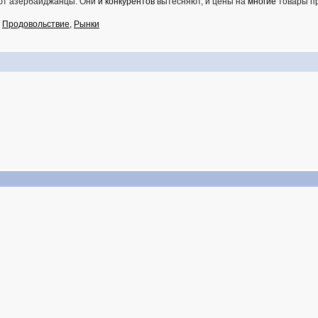
ают азербайджанцы. Они
и конкурентов
вытесняют, и цены на
многие
товары 
,
Продовольствие
,
Рынки