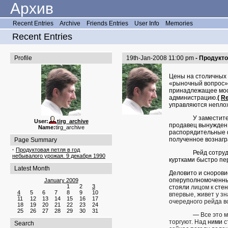
Архив
Recent Entries
Archive
Friends Entries
User Info
Memories
Recent Entries
Profile
19th-Jan-2008 11:00 pm
- Продукто
Цены на столичных 
«рыночный вопрос» 
принадлежащее моск
администрацию.
(
Re
управляются непло
У заместит
User:
tirg_archive
продавец вынужден б
Name:
tirg_archive
распорядительные ф
полученное вознагр
Page Summary
·
Продуктовая петля в год
Рейд сотру
небывалого урожая. 9 декабря 1990
куртками быстро пер
Latest Month
Деловито и снорови
оперуполномоченны
January 2009
1
2
3
стояли
лицом к
стен
4
5
6
7
8
9
10
впервые, живет у зн
11
12
13
14
15
16
17
очередного рейда в
18
19
20
21
22
23
24
25
26
27
28
29
30
31
—
Все это 
торгуют. Над
ними
с
Search