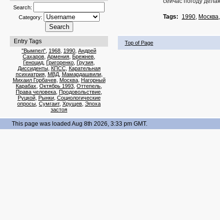
сейчас погоду дел
Search:
Tags:
1990
,
Москва
Category:
Entry Tags
Top of Page
"Вымпел"
,
1968
,
1990
,
Андрей
Сахаров
,
Армения
,
Брежнев
,
Геноцид
,
Григоренко
,
Грузия
,
Диссиденты
,
КПСС
,
Карательная
психиатрия
,
МВД
,
Мамардашвили
,
Михаил Горбачев
,
Москва
,
Нагорный
Карабах
,
Октябрь 1993
,
Оттепель
,
Права человека
,
Продовольствие
,
Руцкой
,
Рынки
,
Социологические
опросы
,
Сумгаит
,
Хрущев
,
Эпоха
застоя
This page was loaded Aug 8th 2026, 3:33 pm GMT.