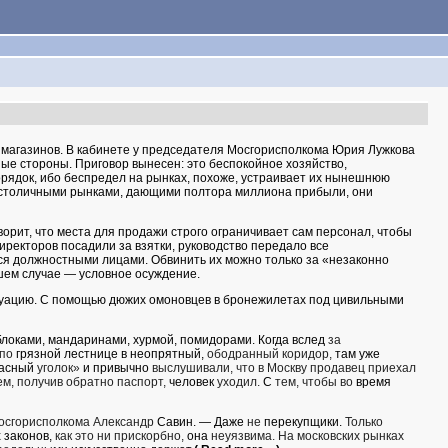
и магазинов. В кабинете у председателя Мосгорисполкома Юрия Лужкова
ые стороны. Приговор вынесен: это беспокойное хозяйство,
рядок, ибо беспредел на рынках, похоже, устраивает их нынешнюю
 столичными рынками, дающими полтора миллиона прибыли, они
ворит, что ме­ста для продажи строго ограничи­вает сам персонал, чтобы
ректоров по­садили за взятки, руководство пере­дало все
я должностными лицами. Обви­нить их можно только за «неза­конно
шем случае — условное осужде­ние.
туацию. С по­мощью дюжих омоновцев в броне­жилетах под цивильными
блоками, мандаринами, хурмой, помидорами. Когда вслед
за
по
грязной лестнице в неопрятный,
ободранный коридор,
там уже
расный
уголок»
и при­вычно
выслушивали, что в Москву продавец приехал
ем, получив обратно паспорт,
че­ловек
уходил.
С
тем, чтобы во
время
осгорисполкома Александр
Савин. — Даже
не
перекуп­щики.
Только
х
законов,
как это ни прискорбно,
она
неуязвима. На московских рынках