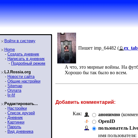
Войти в систему
Пишет imp_64482 (
ex_tab
Home
-
Создать дневник
-
Написать в дневник
-
Подробный режим
А что, это мирные войны. На фут
LJ.Rossia.org
Хорошо бы так было во всем.
-
Новости сайта
-
Общие настройки
-
Sitemap
-
Оплата
-
ljr-fif
Добавить комментарий:
Редактировать...
-
Настройки
-
Список друзей
Как:
анонимно
(коммен
-
Дневник
OpenID
-
Картинки
-
Пароль
пользователь Liv
-
Вид дневника
имя пользователя: