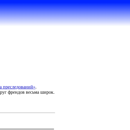
а преследований»
.
круг френдов весьма широк.