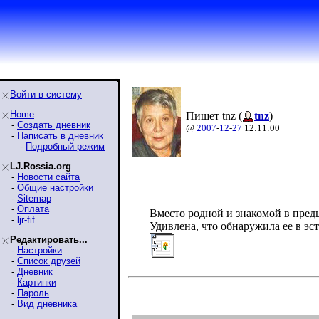
Войти в систему
Home
Пишет tnz (
tnz
)
-
Создать дневник
@
2007
-
12
-
27
12:11:00
-
Написать в дневник
-
Подробный режим
LJ.Rossia.org
-
Новости сайта
-
Общие настройки
-
Sitemap
-
Оплата
Вместо родной и знакомой в пре
-
ljr-fif
Удивлена, что обнаружила ее в эс
Редактировать...
-
Настройки
-
Список друзей
-
Дневник
-
Картинки
-
Пароль
-
Вид дневника