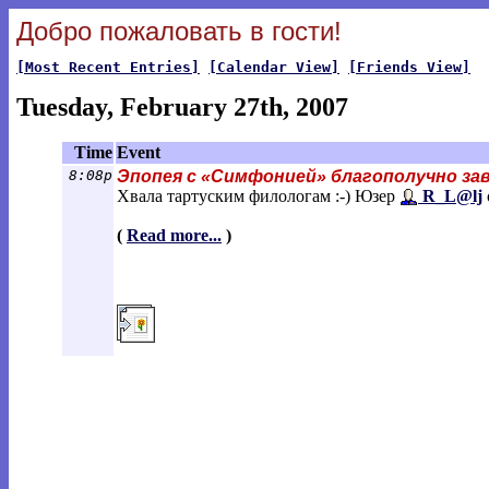
Добро пожаловать в гости!
[Most Recent Entries]
[Calendar View]
[Friends View]
Tuesday, February 27th, 2007
Time
Event
8:08p
Эпопея с «Симфонией» благополучно за
Хвала тартуским филологам :-) Юзер
R_L@lj
(
Read more...
)