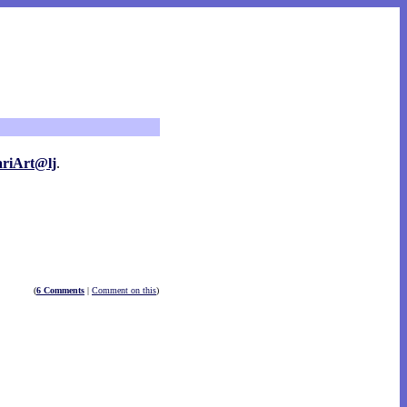
riArt@lj
.
(
6 Comments
|
Comment on this
)