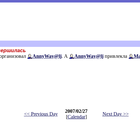
вершилась
организовал
AnnyWay@lj
. А
AnnyWay@lj
привлекла
Ma
2007/02/27
<< Previous Day
Next Day >>
[
Calendar
]