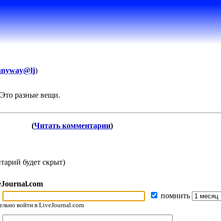
nnyway@lj
)
. Это разные вещи.
(
Читать комментарии
)
тарий будет скрыт)
eJournal.com
помнить
льно войти в LiveJournal.com
: