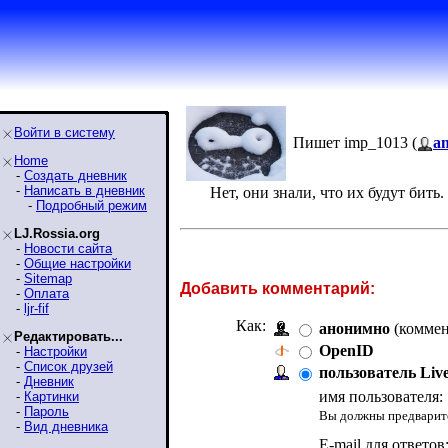
Войти в систему
Пишет imp_1013 (
a
Home
-
Создать дневник
-
Написать в дневник
Нет, они знали, что их будут бить
-
Подробный режим
LJ.Rossia.org
-
Новости сайта
-
Общие настройки
-
Sitemap
Добавить комментарий:
-
Оплата
-
ljr-fif
Как:
анонимно
(коммен
Редактировать...
OpenID
-
Настройки
-
Список друзей
пользователь Liv
-
Дневник
имя пользователя:
-
Картинки
-
Пароль
Вы должны предварите
-
Вид дневника
E-mail для ответов