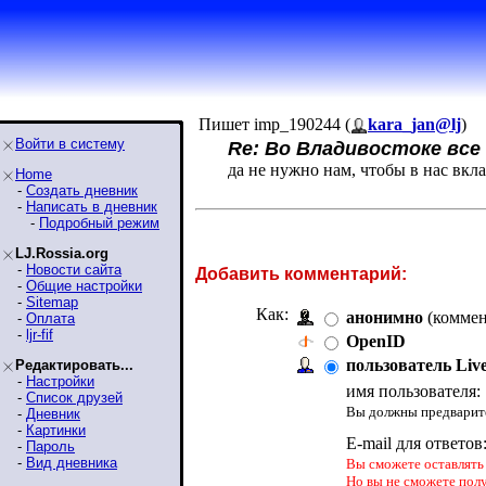
Пишет imp_190244 (
kara_jan@lj
)
Войти в систему
Re: Во Владивостоке все с
да не нужно нам, чтобы в нас вкл
Home
-
Создать дневник
-
Написать в дневник
-
Подробный режим
LJ.Rossia.org
-
Новости сайта
Добавить комментарий:
-
Общие настройки
-
Sitemap
Как:
анонимно
(коммен
-
Оплата
-
ljr-fif
OpenID
пользователь Liv
Редактировать...
-
Настройки
имя пользователя:
-
Список друзей
Вы должны предварите
-
Дневник
-
Картинки
E-mail для ответов
-
Пароль
-
Вид дневника
Вы сможете оставлять 
Но вы не сможете пол