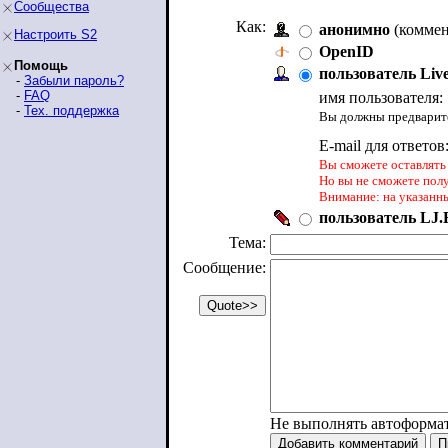
Сообщества
Как:
анонимно
(коммен
Настроить S2
OpenID
Помощь
пользователь Liv
-
Забыли пароль?
-
FAQ
имя пользователя:
-
Тех. поддержка
Вы должны предварите
E-mail для ответов
Вы сможете оставлять 
Но вы не сможете пол
Внимание: на указанн
пользователь LJ.R
Тема:
Сообщение:
Не выполнять автоформа