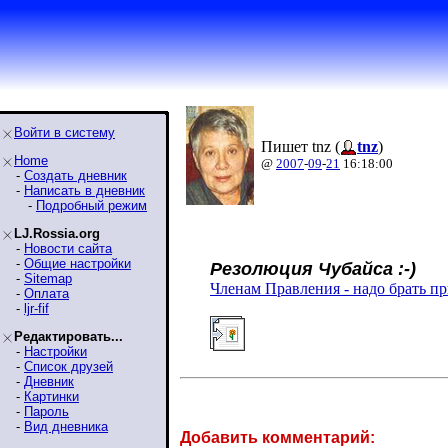
Войти в систему
Пишет tnz (
tnz
)
Home
@
2007
-
09
-
21
16:18:00
-
Создать дневник
-
Написать в дневник
-
Подробный режим
LJ.Rossia.org
-
Новости сайта
-
Общие настройки
Резолюция Чубайса :-)
-
Sitemap
Членам Правления - надо брать пр
-
Оплата
-
ljr-fif
Редактировать...
-
Настройки
-
Список друзей
-
Дневник
-
Картинки
-
Пароль
-
Вид дневника
Добавить комментарий: