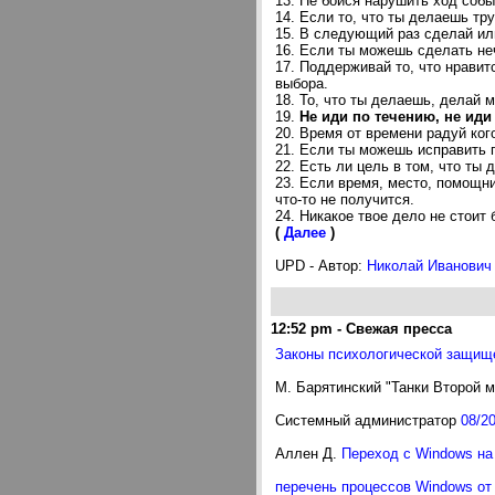
13. Hе бойся нарушить ход собы
14. Если то, что ты делаешь тр
15. В следующий раз сделай ил
16. Если ты можешь сделать неч
17. Поддерживай то, что нравитс
выбора.
18. То, что ты делаешь, делай 
19.
Hе иди по течению, не иди
20. Время от времени радуй кого
21. Если ты можешь исправить 
22. Есть ли цель в том, что ты
23. Если время, место, помощни
что-то не получится.
24. Hикакое твое дело не стоит 
(
Далее
)
UPD - Автор:
Николай Иванович
12:52 pm
-
Свежая пресса
Законы психологической защищ
М. Барятинский "Танки Второй 
Системный администратор
08/2
Аллен Д.
Переход с Windows на 
перечень процессов Windows от s