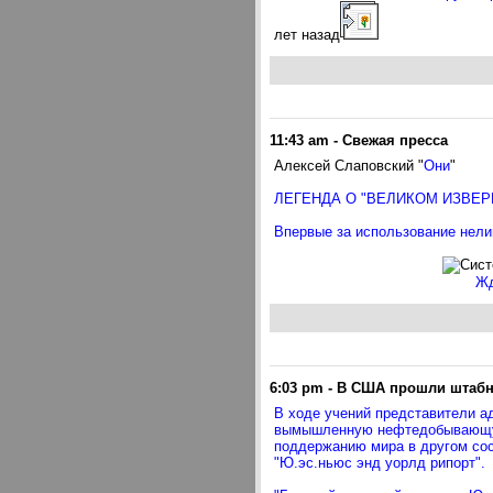
лет назад
11:43 am
-
Свежая пресса
Алексей Слаповский "
Они
"
ЛЕГЕНДА О "ВЕЛИКОМ ИЗВЕР
Впервые за использование нели
Жд
6:03 pm
-
В США прошли штабны
В ходе учений представители а
вымышленную нефтедобывающую 
поддержанию мира в другом со
"Ю.эс.ньюс энд уорлд рипорт".