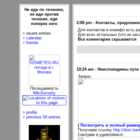
Hе иди по течению,
не иди против
течения, иди
2:08 pm
-
Контакты, предложен
поперек него
Для контактов в юзинфо есть ра
> recent entries
Для всех остальных (что не кас
> calendar
Все коментарии скрываются
> friends
10:24 am
-
Неисповедимы пути 
Запрос:
Посещаемость
WikiSecurity
> profile
> previous 50 entries
(
Посмотреть в полный размер,
Получаем ссылку
http://dom.ban
Смотрим и удивляемся: