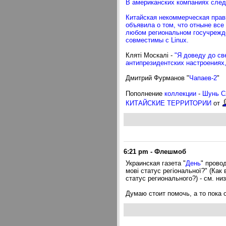
В американских компаниях след
Китайская некоммерческая прави
объявила о том, что отныне все
любом региональном госучрежд
совместимы с Linux.
Клятi Москалi -
"Я доведу до св
антипрезидентских настроениях,
Дмитрий Фурманов "
Чапаев-2
"
Пополнение
коллекции
-
Шунь 
КИТАЙСКИЕ ТЕРРИТОРИИ
от
6:21 pm
-
Флешмоб
Украинская газета "
День
" прово
мові статус регіональної?" (Ка
статус регионального?) - см. низ
Думаю стоит помочь, а то пока 