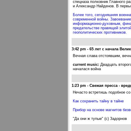
спецназа полковник Главного р
и Александр Найденов. В первы
Более того, сегодняшняя военна
современной войны. Завоевание 
информационно-духовным, финан
предательстве правящей элитой
геополитических противников.
3:42 pm
-
65 лет с начала Вели
Вечная слава отстоявшим, вечн
current music:
Двадцать второго
началася война
1:23 pm
-
Свежая пресса - вре
Нечасто встретишь подобное со
Как сохранить тайну в тайне
Прибор на основе магнитов без
"Да они ж тупые" (с) Задорнов