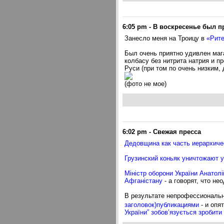
6:05 pm
-
В воскресенье был п
Занесло меня на Троицу в
«Рите
Был очень приятно удивлен маг
колбасу без нитрита натрия и п
Руси (при том по очень низким,
(фото не мое)
6:02 pm
-
Свежая пресса
Дедовщина как часть иерархиче
Грузинский коньяк уничтожают 
Міністр оборони України Анатол
Афганістану
- а говорят, что не
В результате непрофессиональ
заголовок)публикациями
- и опя
України” зобов’язується зробити