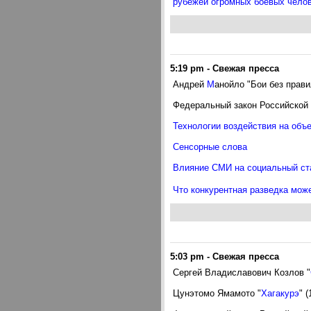
рубежей огромных боевых чело
5:19 pm
-
Свежая пресса
Андрей
М
анойло "Бои без прави
Федеральный закон Российской Ф
Технологии воздействия на объе
Сенсорные слова
Влияние СМИ на социальный ст
Что конкурентная разведка мож
5:03 pm
-
Свежая пресса
Сергей Владиславович Козлов "
Цунэтомо Ямамото "
Хагакурэ
" (