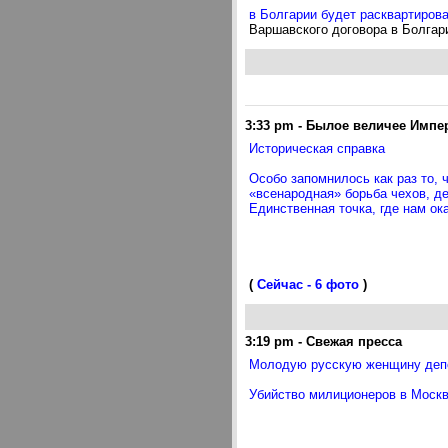
в Болгарии будет расквартирова
Варшавского договора в Болгари
3:33 pm
-
Былое величее Импе
Историческая справка
Особо запомнилось как раз то, 
«всенародная» борьба чехов, д
Единственная точка, где нам ок
(
Сейчас - 6 фото
)
3:19 pm
-
Свежая пресса
Молодую русскую женщину депо
Убийство милиционеров в Москв