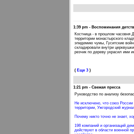
1:39 pm
-
Воспоминания детства
Костница - в прошлом часовня 
территории монастырского клад
эпидемию чумы, Гуситские войн
складировали внутри церквушки
резчик по дереву украсил ими и
(
Еще 3
)
1:21 pm
-
Свежая пресса
Руководство по анализу безоп
Не исключено, что союз России 
территории
,
Ужгородский журнал
Почему никто точно не знает, х
198 компаний и организаций де
действуют в области военной 