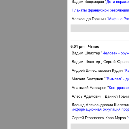
Вадим Вещезеров "
Дети пораже
Плакаты французкой революции
Александр Горянин "
Мифы о Рос
6:04 pm
-
Чтиво
Вадим Шлахтер "
Человек - ору
Вадим Шлахтер , Сергей Юрьев
Андрей Вячеславович Кудин "
К
Михаил Болтунов "
''Вымпел'' - 
Анатолий Елизаров "
Контрразве
Алесь Адамович , Даниил Грани
Леонид Александрович Шелепин
информационная оккупация про
Сергей Георгиевич Кара-Мурза "