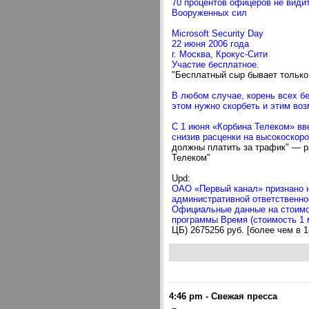
70 процентов офицеров не види
Вооруженных сил
Microsoft Security Day
22 июня 2006 года
г. Москва, Крокус-Cити
Участие бесплатное.
"Бесплатный сыр бывает только
В любом случае, корень всех бе
этом нужно скорбеть и этим во
С 1 июня «Корбина Телеком» вв
снизив расценки на высокоскор
должны платить за трафик" — р
Телеком"
Upd:
ОАО «Первый канал» признано н
административной ответственно
Официальные данные на стоимос
программы Время (стоимость 1 
ЦБ) 2675256 руб. [более чем в 
4:46 pm
-
Свежая пресса