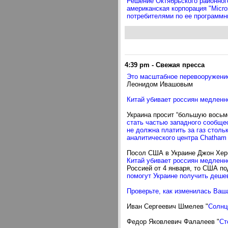
Решение Октябрьского районного 
американская корпорация "Micro
потребителями по ее программны
4:39 pm
-
Свежая пресса
Это масштабное перевооружение
Леонидом Ивашовым
Китай убивает россиян медленно
Украина просит “большую восьме
стать частью западного сообщес
не должна платить за газ столь
аналитического центра Chatham
Посол США в Украине Джон Хербс
Китай убивает россиян медленно
Россией от 4 января, то США по
помогут Украине получить дешев
Проверьте, как изменилась Ваша
Иван Сергеевич Шмелев "
Солнц
Федор Яковлевич Фалалеев "
Ст