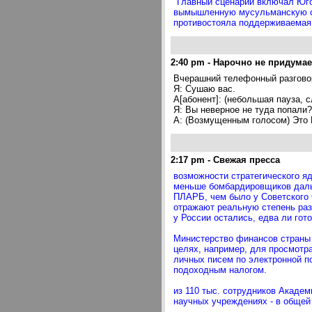
"Главный сценарий включал Юго
вымышленную мусульманскую стр
противостояла поддерживаемая Р
2:40 pm
-
Нарочно не придумае
Вчерашний телефонный разговор
Я: Сушаю вас.
А[абонент]: (небольшая пауза, 
Я: Вы неверное не туда попали?
А: (Возмущенным голосом) Это В
2:17 pm
-
Свежая пресса
возможности стратегического яд
меньше бомбардировщиков дальн
ПЛАРБ, чем было у Советского 
отражают реальную степень раз
у России остались, едва ли гот
Министерство финансов страны 
целях, например, для просмотра
личных писем по электронной п
подоходным налогом.
из 110 тыс. сотрудников Академ
научных учреждениях - в общей 