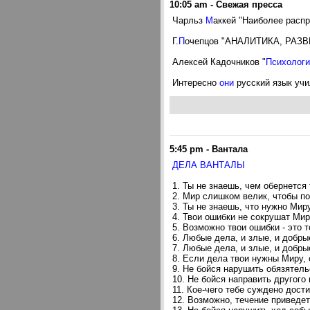
10:05 am
-
Свежая пресса
Чарльз
М
аккей "Наиболее расп
Г.
П
очепцов "АНАЛИТИКА, РА
Алексей Кадочников "
Психологи
Интересно
они
русский язык учи
5:45 pm
-
Вантала
ДЕЛА ВАHТАЛЫ
1. Ты не знаешь, чем обернется 
2. Мир слишком велик, чтобы по
3. Ты не знаешь, что нужно Миру
4. Твои ошибки не сокрушат Мир
5. Возможно твои ошибки - это т
6. Любые дела, и злые, и добры
7. Любые дела, и злые, и добры
8. Если дела твои нужны Миру, 
9. Hе бойся нарушить обязятель
10. Hе бойся направить другого 
11. Кое-чего тебе суждено дости
12. Возможно, течение приведет