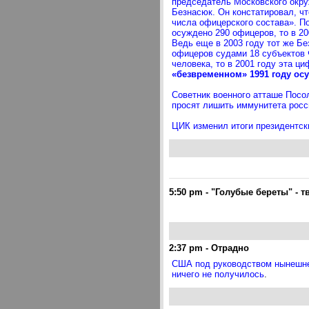
председатель Московского окру
Безнасюк. Он констатировал, чт
числа офицерского состава». По
осуждено 290 офицеров, то в 200
Ведь еще в 2003 году тот же Бе
офицеров судами 18 субъектов 
человека, то в 2001 году эта ци
«безвременном» 1991 году ос
Советник военного атташе Посо
просят лишить иммунитета росс
ЦИК изменил итоги президентск
5:50 pm
-
"Голубые береты" - т
2:37 pm
-
Отрадно
США под руководством нынешнег
ничего не получилось
.