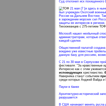
Суд отклонил иск похищенного
21 мая (7 [и здесь в ны
был учрежден Охотский военны
России на Дальнем Востоке. Та
в зарождении морских сил Росс
защиты ее интересов в регионе,
Тихоокеанцев с 275-летием ТОФ
Microsoft нашел необычный спо
администраторам, которые отве
каждой сделки.
Общественной палатой создана 
воедино уже известные пробелы
данную базу для россиян, возмо
С 21 по 30 мая в Серпухове пр
фестиваля: "За нравственные и
Интересно как с этим уживаетс
исповедующих
христианство,
б
Наверняка станут событием
пре
среди которых Анджей Вайда и
Пауки в банке
Архитектурно-исторический зап
разрушается
В США начинают менять русла 