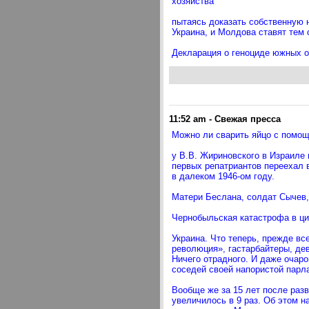
хозяйства
пытаясь доказать собственную 
Украина, и Молдова ставят тем
Декларация о геноциде южных ос
11:52 am
-
Свежая пресса
Можно ли сварить яйцо с помо
у В.В. Жириновского в Израиле
первых репатриантов переехал 
в далеком 1946-ом году.
Матери Беслана, солдат Сычев,
Чернобыльская катастрофа в ц
Украина. Что теперь, прежде вс
революция», гастарбайтеры, де
Ничего отрадного. И даже очар
соседей своей напористой парл
Вообще же за 15 лет после раз
увеличилось в 9 раз. Об этом 