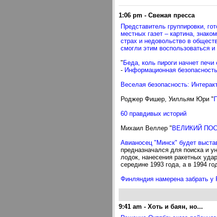
1:06 pm
-
Свежая пресса
Представитель группировки, гот
местных газет – картина, знако
страх и недовольство в общест
смогли этим воспользоваться и
"
Беда, коль пироги начнет печи
-
Информационная безопасность
Веселая безопасность: Интерак
Роджер Фишер, Уилльям Юри "
П
60 правдивых историй
Михаил Веллер "
ВЕЛИКИЙ ПО
Авианосец "Минск" будет выста
предназначался для поиска и у
лодок, нанесения ракетных уда
середине 1993 года, а в 1994 
Финляндия намерена забрать у
9:41 am
-
Хоть и баян, но...