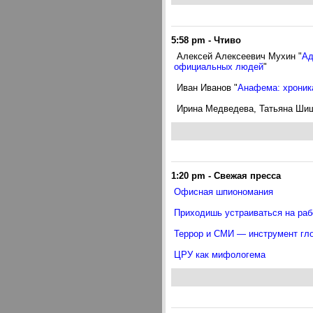
5:58 pm
-
Чтиво
Алексей Алексеевич Мухин "
Ад
официальных людей
"
Иван Иванов "
Анафема: хроника
Ирина Медведева, Татьяна Ши
1:20 pm
-
Свежая пресса
Офисная шпиономания
Приходишь устраиваться на рабо
Террор и СМИ ― инструмент гл
ЦРУ как мифологема