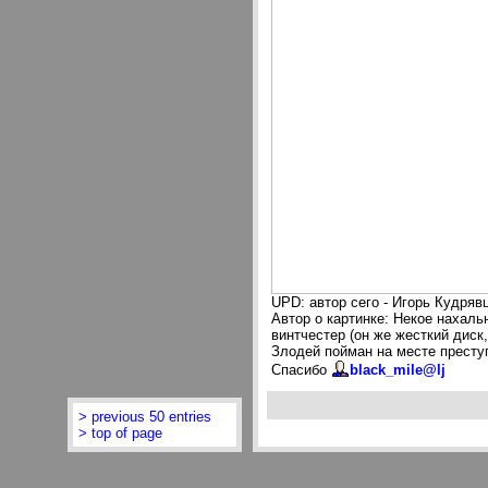
UPD: автор сего - Игорь Кудряв
Автор о картинке: Некое нахаль
винтчестер (он же жесткий диск
Злодей пойман на месте преступ
Спасибо
black_mile@lj
> previous 50 entries
> top of page