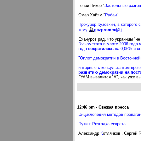
Генри Пикер "
Застольные разгов
Омар Хайям "
Рубаи
"
Прокурор Кузовкин, в которого 
тему
gazpromm@lj
Ехануров рад, что украинцы "н
Госкомстата в марте 2006 года
года
сократилась
на 0,06% и со
"Оплот демократии в Восточной
интервью с консультантом през
развитию демократии на пост
ГУАМ вывалится "А", как уже вы
12:46 pm
-
Свежая пресса
Энциклопедия методов пропага
Путин: Разгадка секрета
Александр
К
отлячков , Сергей 