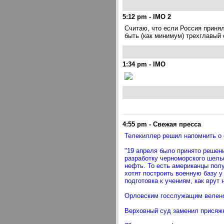
5:12 pm
-
IMO 2
Считаю, что если Россия приня
быть (как минимум) трехглавый о
1:34 pm
-
IMO
4:55 pm
-
Свежая пресса
Телекиллер решил напомнить о
"19 апреля было принято решен
разработку черноморского шельф
нефть. То есть американцы пол
хотят построить военную базу у
подготовка к учениям, как врут
Орловским госслужащим веле
Верховный суд заменил присяж