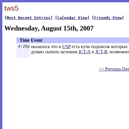
tws5
[Most Recent Entries]
[Calendar View]
[Friends View]
Wednesday, August 15th, 2007
Time
Event
4:25p
оказалось что в
USP
есть куча подписок которых
думаю скачать целиком
JCT-A
и
JCT-B
, возможно
<< Previous Da