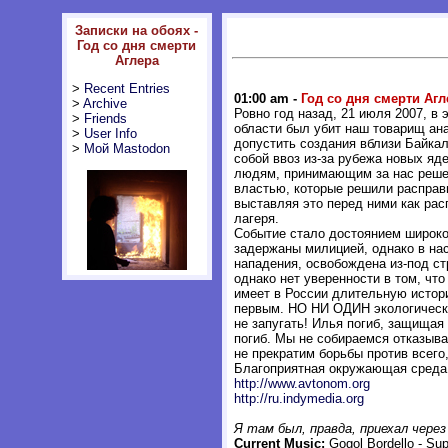
Записки на обоях -
Год со дня смерти
Аглера
>
Recent Entries
01:00 am -
Год со дня смерти Агл
>
Archive
Ровно год назад, 21 июля 2007, в
>
Friends
области был убит наш товарищ ан
>
User Info
допустить создания вблизи Байка
>
Мой Mastodon
собой ввоз из-за рубежа новых я
людям, принимающим за нас реше
властью, которые решили расправ
выставляя это перед ними как рас
лагеря.
Событие стало достоянием широко
задержаны милицией, однако в на
нападения, освобождена из-под ст
однако нет уверенности в том, чт
имеет в России длительную истори
первым. НО НИ ОДИН экологический
не запугать! Илья погиб, защищая 
погиб. Мы не собираемся отказыва
не прекратим борьбы против всего,
Благоприятная окружающая среда 
http://www.avtonom.org
http://ru.indymedia.org
Я там был, правда, приехал через
Current Music:
Gogol Bordello - Sup