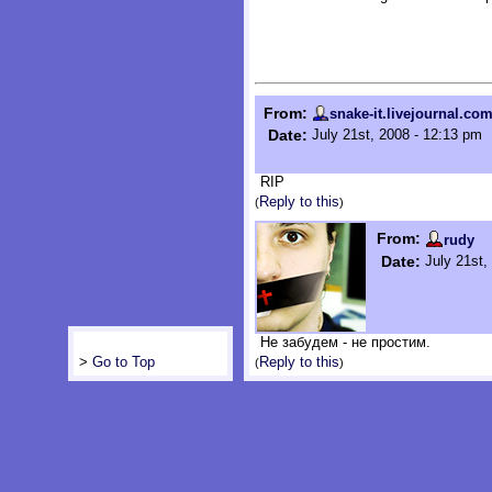
From:
snake-it.livejournal.co
Date:
July 21st, 2008 - 12:13 pm
RIP
Reply to this
(
)
From:
rudy
Date:
July 21st,
Не забудем - не простим.
Reply to this
>
Go to Top
(
)