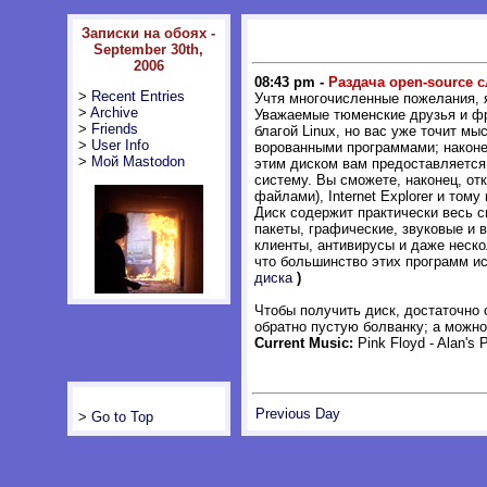
Записки на обоях -
September 30th,
2006
08:43 pm -
Раздача open-source 
>
Recent Entries
Учтя многочисленные пожелания, 
>
Archive
Уважаемые тюменские друзья и фр
>
Friends
благой Linux, но вас уже точит мы
>
User Info
ворованными программами; наконе
>
Мой Mastodon
этим диском вам предоставляется
систему. Вы сможете, наконец, отка
файлами), Internet Explorer и том
Диск содержит практически весь 
пакеты, графические, звуковые и в
клиенты, антивирусы и даже неско
что большинство этих программ ис
диска
)
Чтобы получить диск, достаточно 
обратно пустую болванку; а можно 
Current Music:
Pink Floyd - Alan's 
Previous Day
>
Go to Top