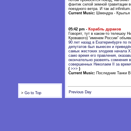
фантик силой земной гравитации 
поездного ветра. И так ad infinitum
Current Music:
Шмендра - Крылья
05:42 pm -
Корабль дураков
Говорят, тут в каком-то телешоу 
Кровавого) “именем России” объяв
90 лет назад в Екатеринбурге по 
депутатов был вынесен и приведё
самых жестоких злодеев начала XX
само время его правления, оказа
окончательно развеять сомнения в
совершенных Николаем II за время
(
>>>
)
Current Music:
Последние Танки В
Previous Day
>
Go to Top