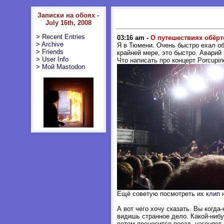
Записки на обоях -
July 16th, 2008
>
Recent Entries
03:16 am -
О путешествиях обёрт
>
Archive
Я в Тюмени. Очень быстро ехал обр
>
Friends
крайней мере, это быстро. Аварий 
>
User Info
Что написать про концерт Porcupin
>
Мой Mastodon
Ещё советую посмотреть их
клип
н
А вот чего хочу сказать. Вы когда
видишь странное дело. Какой-нибу
потом проносится поезд, нагоняет 