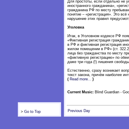
Для простоты, если отдельно не у
иностранного гражданина», «регис
гражданина РФ по месту пребыван
понятие – «регистрация». Это всё
нарушение этих правил предусмотр
Уголовка
Итак, в Уголовном кодексе РФ поя
«Фиктивная регистрация граждани
в РФ и фиктивная регистрация ино
жилом помещении в РФ» (ст. 322.2
лица без гражданства по месту пр
«фиктивную регистрацию» по обеи
даже три года (!) лишения свободы
Естественно, сразу возникает вопр
текст закона, причём наиболее и
(
Read more...
)
Current Music:
Blind Guardian - Go
Previous Day
>
Go to Top