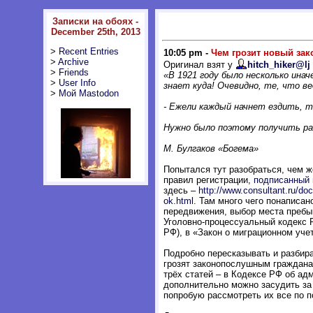
Записки на обоях -
December 25th, 2013
>
Recent Entries
10:05 pm -
Чем грозит новый зак
>
Archive
Оригинал взят у
hitch_hiker@lj
>
Friends
«В 1921 году было несколько инач
>
User Info
знает куда! Очевидно, те, что в
>
Мой Mastodon
- Ежели каждый начнет ездить, 
Нужно было поэтому получить ра
М. Булгаков «Богема»
Попытался тут разобраться, чем ж
правил регистрации,
подписанный 
здесь –
http://www.consultant.ru/d
ok.html
. Там много чего понаписан
передвижения, выбор места пребыв
Уголовно-процессуальный кодекс 
РФ), в «Закон о миграционном учет
Подробно пересказывать и разбират
грозят законопослушным гражданам
трёх статей – в Кодексе РФ об ад
дополнительно можно засудить за
попробую рассмотреть их все по п