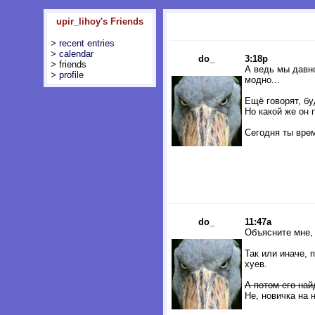
upir_lihoy's Friends
> recent entries
> calendar
do_
3:18p
> friends
А ведь мы давно
> profile
модно...
Ещё говорят, бу
Но какой же он 
Сегодня ты вре
do_
11:47a
Объясните мне,
Так или иначе, 
хуев.
А потом его най
Не, новичка на 