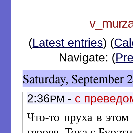
v_murza'
(
Latest entries
) (
Cal
Navigate: (
Pre
Saturday, September 2
2:36
-
с преведом
PM
Что-то пруха в этом
героев. Тока с Бурат