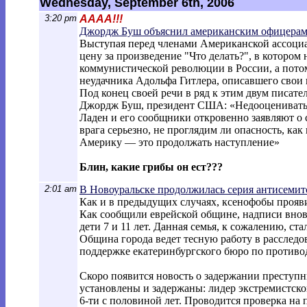
Wednesday, September 6th, 2006
3:20 pm
АААА!!!
Джордж Буш объяснил американским офицерам,
Выступая перед членами Американской ассоци
цену за произведение "Что делать?", в которо
коммунистической революции в России, а потом
неудачника Адольфа Гитлера, описавшего свои 
Под конец своей речи в ряд к этим двум писат
Джордж Буш, президент США: «Недооценивать 
Ладен и его сообщники откровенно заявляют о 
врага серьезно, не проглядим ли опасность, ка
Америку — это продолжать наступление»
Блин, какие грибы он ест???
2:01 am
В Новоуральске продолжилась серия антисемит
Как и в предыдущих случаях, ксенофобы прояв
Как сообщили еврейской общине, надписи вновь 
дети 7 и 11 лет. Данная семья, к сожалению, с
Община города ведет тесную работу в расслед
поддержке екатеринбургского бюро по противо
Скоро появится новость о задержании преступн
установлены и задержаны: лидер экстремистской
6-ти с половиной лет. Проводится проверка на 