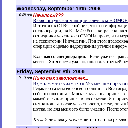
Wednesday, September 13th, 2006
4:48 pm
Началось???
В бою ингушской милиции с чеченским ОМОНо
Источник в ОГВС сообщил, что, по информаци
спецоперации, на КПМ-20 была встречена плот
сотрудники чеченского ОМОНа проводили мер
на территории Ингушетии. При этом правоохр
операции с целью недопущения утечки информ
Ехавшая
со спецоперации
... Если уже возвращ
мутят... Хотя время уже подошло для третьей че
Friday, September 8th, 2006
9:10 pm
Ничо так заголовочек...
Израильское посольство в Москве ищет прости
Редактор газеты еврейской общины в Волгоград
себе отношением в Москве, куда она пришла за 
мамой и сыном пришла в посольство. И в прису
симпатичная, после чего спросил, не еду ли я 
шутка, но для меня это было ужасно. После этог
Хы... У них там у всех башни что-ли посрывало