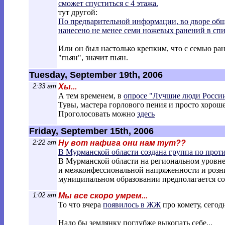
сможет спуститься с 4 этажа.
тут другой:
По предварительной информации, во дворе общ
нанесено не менее семи ножевых ранений в сп
Или он был настолько крепким, что с семью ран
"пьян", значит пьян.
Tuesday, September 19th, 2006
2:33 am
Хы...
А тем временем, в
опросе "Лучшие люди Росси
Тувы, мастера горлового пения и просто хороше
Проголосовать можно
здесь
Friday, September 15th, 2006
2:22 am
Ну вот нафига они нам тут??
В Мурманской области создана группа по про
В Мурманской области на региональном уровн
и межконфессиональной напряженности и розн
муниципальном образовании предполагается со
1:02 am
Мы все скоро умрем...
То что вчера
появилось в ЖЖ
про комету, сегод
Надо бы землянку поглубже выкопать себе...