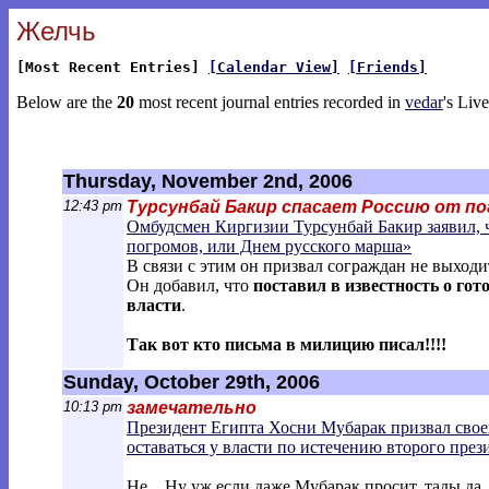
Желчь
[Most Recent Entries]
[Calendar View]
[Friends]
Below are the
20
most recent journal entries recorded in
vedar
's Liv
Thursday, November 2nd, 2006
12:43 pm
Турсунбай Бакир спасает Россию от по
Омбудсмен Киргизии Турсунбай Бакир заявил, 
погромов, или Днем русского марша»
В связи с этим он призвал сограждан не выходи
Он добавил, что
поставил в известность о го
власти
.
Так вот кто письма в милицию писал!!!!
Sunday, October 29th, 2006
10:13 pm
замечательно
Президент Египта Хосни Мубарак призвал свое
оставаться у власти по истечению второго през
Не... Ну уж если даже Мубарак просит, тады да..