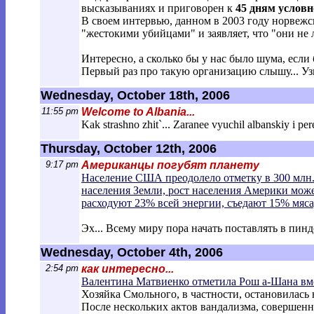
высказываниях и приговорен к
45 дням условн
В своем интервью, данном в 2003 году норвежск
"жестокими убийцами" и заявляет, что "они не
Интересно, а сколько бы у нас было шума, если 
Первый раз про такую организацию слышу... Уз
Wednesday, October 18th, 2006
11:55 pm
Welcome to Albania...
Kak strashno zhit`... Zaranee vyuchil albanskiy i per
Thursday, October 12th, 2006
9:17 pm
Американцы погубят планету
Население США преодолело отметку в 300 млн. 
населения Земли, рост населения Америки може
расходуют 23% всей энергии, съедают 15% мяса
Эх... Всему миру пора начать поставлять в пинд
Wednesday, October 4th, 2006
2:54 pm
как интересно...
Валентина Матвиенко отметила Рош а-Шана вм
Хозяйка Смольного, в частности, остановилась
После нескольких актов вандализма, совершенны