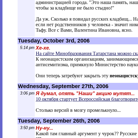
администрацией города. "Это наша память, на
чтобы за кладбище не было стыдно!"
Да уж. Сколько я повидал русских кладбищ... Н
если нет родственников у человека - значит н
Тьфу. Все с Вами, Валентина Ивановна, ясно.
Tuesday, October 3rd, 2006
5:14 pm
Хе-хе.
На сайте Минобразования Татарстана можно ск
К неонацистским организациям, занимающимся 
антисемитизма, примкнуло Министерство науки
Они теперь затребуют закрыть эту
неонацистск
Wednesday, September 27th, 2006
3:06 pm
Я думал, опять "Наши" акцию мутят...
10 октября стартует Всероссийская благотворит
Столько версий в мозгу промелькнуло...
Tuesday, September 26th, 2006
3:50 pm
Ну-ну...
Какой там главный аргумент у чурок?? Русские -