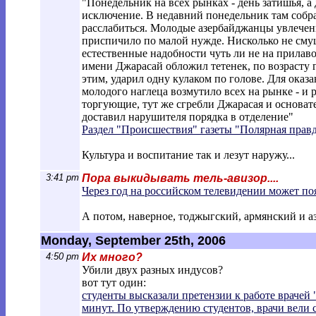
"Понедельник на всех рынках - день затишья, 
исключение. В недавний понедельник там собра
расслабиться. Молодые азербайджанцы увлече
приспичило по малой нужде. Нисколько не сму
естественные надобности чуть ли не на прилав
имени Джарасай обложил тетенек, по возрасту 
этим, ударил одну кулаком по голове. Для ока
молодого наглеца возмутило всех на рынке - и 
торгующие, тут же сгребли Джарасая и основа
доставил нарушителя порядка в отделение"
Раздел "Происшествия" газеты "Полярная прав
Культура и воспитание так и лезут наружу...
3:41 pm
Пора выкидывать тель-авизор....
Через год на российском телевидении может по
А потом, наверное, тоджыгский, армянский и а
Monday, September 25th, 2006
4:50 pm
Их много?
Убили двух разных индусов?
вот тут один:
студенты высказали претензии к работе врачей
минут. По утверждению студентов, врачи вели с