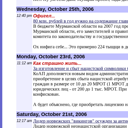
Wednesday, October 25th, 2006
12:40 pm
Офигел...
80 млн. рублей в год нужно на содержание гла
В бюджете Мурманской области на 2007 год пр
Мурманской области, его заместителей и прави
комитета по законодательству и государственн
Ох нифига себе... Это примерно 224 тыщщи в де
Monday, October 23rd, 2006
11:12 am
Как страшно жить...
За изготовление и сбыт нацистской символики 
КоАП дополняется новым видом администрати
приобретение в целях сбыта нацистской атрибу
граждан в размере от 10 до 20 МРОТ (1 МРОТ дл
юридических лиц - от 200 до 1 тыс. МРОТ. Пр
конфискован.
А будет объяснено, где приобретать лицензию 
Saturday, October 21st, 2006
12:17 am
Лидер норвежских "викингов" осужден за ант
Лидер норвежской неонацистской организации 