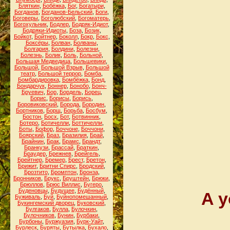
Бляткин
,
Бобёжка
,
Бог
,
Богатыри
,
Богданов
,
Богданов-Бельский
,
Боги
,
Боговеры
,
Боголюбский
,
Богоматерь
,
Богохульник
,
Бодлер
,
Бодряк-Идиот
,
Бодряки-Идиоты
,
Боза
,
Бозик
,
Бойкот
,
Бойтнер
,
Боколл
,
Бокр
,
Бокс
,
Боксёры
,
Болван
,
Болваны
,
Болгария
,
Болдини
,
Болезни
,
Болезнь
,
Болик
,
Боль
,
Больной
,
Большая Медведица
,
Большевики
,
Большой
,
Большой Взрыв
,
Большой
театр
,
Большой террор
,
Бомба
,
Бомбардировка
,
Бомбёжка
,
Бонд
,
Бондарчук
,
Боннер
,
Бонобо
,
Бонч-
Бруевич
,
Бор
,
Бордель
,
Борец
,
Борис
,
Борисы
,
Борись
,
Боровиковский
,
Борода
,
Бородин
,
Бортников
,
Борщ
,
Борьба
,
Босбум
,
Бостон
,
Босх
,
Бот
,
Ботвинник
,
Ботеро
,
Ботичелли
,
Боттичелли
,
Боты
,
Бофор
,
Боччоне
,
Боччони
,
Боярский
,
Браз
,
Бразилия
,
Брай
,
Брайнин
,
Брак
,
Брамс
,
Брандт
,
Бранкузи
,
Брассай
,
Браткин
,
Браудер
,
Брежнев
,
Брейгель
,
Брейтнер
,
Бремер
,
Брест
,
Бретон
,
Брижит
,
Бритни Спирс
,
Бродский
,
Брозтито
,
Бромптон
,
Бронза
,
Бронников
,
Брукс
,
Бруштейн
,
Брюки
,
Брюллов
,
Брюс Виллис
,
Бугеро
,
Буденовцы
,
Будущее
,
Будённый
,
A y
Буживаль
,
Буй
,
Буйнопомешанный
,
Букингемский дворец
,
Буковский
,
Булгаков
,
Булла
,
Булочкин
,
Булочников
,
Бунин
,
Бурбаки
,
Бурбоны
,
Буржуазия
,
Бурк-Уайт
,
Бурлеск
,
Буряты
,
Бутылка
,
Бухало
,