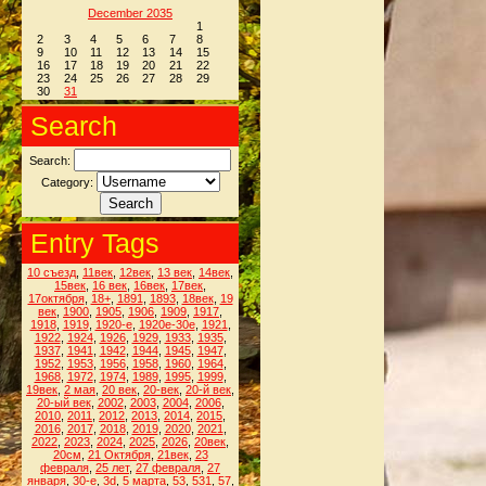
December 2035
1
2
3
4
5
6
7
8
9
10
11
12
13
14
15
16
17
18
19
20
21
22
23
24
25
26
27
28
29
30
31
Search
Search:
Category:
Entry Tags
10 съезд
,
11век
,
12век
,
13 век
,
14век
,
15век
,
16 век
,
16век
,
17век
,
17октября
,
18+
,
1891
,
1893
,
18век
,
19
век
,
1900
,
1905
,
1906
,
1909
,
1917
,
1918
,
1919
,
1920-е
,
1920е-30е
,
1921
,
1922
,
1924
,
1926
,
1929
,
1933
,
1935
,
1937
,
1941
,
1942
,
1944
,
1945
,
1947
,
1952
,
1953
,
1956
,
1958
,
1960
,
1964
,
1968
,
1972
,
1974
,
1989
,
1995
,
1999
,
19век
,
2 мая
,
20 век
,
20-век
,
20-й век
,
20-ый век
,
2002
,
2003
,
2004
,
2006
,
2010
,
2011
,
2012
,
2013
,
2014
,
2015
,
2016
,
2017
,
2018
,
2019
,
2020
,
2021
,
2022
,
2023
,
2024
,
2025
,
2026
,
20век
,
20см
,
21 Октября
,
21век
,
23
февраля
,
25 лет
,
27 февраля
,
27
января
,
30-е
,
3d
,
5 марта
,
53
,
531
,
57
,