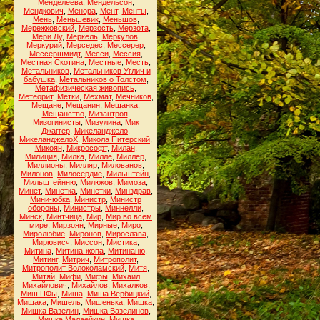
Менделеева
,
Мендельсон
,
Мендкович
,
Менора
,
Мент
,
Менты
,
Мень
,
Меньшевик
,
Меньшов
,
Мережковский
,
Мерзость
,
Мерзота
,
Мери Лу
,
Меркель
,
Меркулов
,
Меркурий
,
Мерседес
,
Мессерер
,
Мессершмидт
,
Месси
,
Мессия
,
Местная Скотина
,
Местные
,
Месть
,
Метальников
,
Метальников Углич и
бабушка
,
Метальников о Толстом
,
Метафизическая живопись
,
Метеорит
,
Метки
,
Мехмат
,
Мечников
,
Мещане
,
Мещанин
,
Мещанка
,
Мещанство
,
Мизантроп
,
Мизогинисты
,
Мизулина
,
Мик
Джаггер
,
Микеланджело
,
МикеланджелоХ
,
Микола Питерский
,
Микоян
,
Микрософт
,
Милан
,
Милиция
,
Милка
,
Милле
,
Миллер
,
Миллионы
,
Милляр
,
Милованов
,
Милонов
,
Милосердие
,
Мильштейн
,
Мильштейнню
,
Милюков
,
Мимоза
,
Минет
,
Минетка
,
Минетки
,
Минздрав
,
Мини-юбка
,
Министр
,
Министр
обороны
,
Министры
,
Миннелли
,
Минск
,
Минтчица
,
Мир
,
Мир во всём
мире
,
Мирзоян
,
Мирные
,
Миро
,
Миролюбие
,
Миронов
,
Мирослава
,
Мирювисч
,
Миссон
,
Мистика
,
Митина
,
Митина-жопа
,
Митинаню
,
Митинг
,
Митрич
,
Митрополит
,
Митрополит Волоколамский
,
Митя
,
Митяй
,
Мифи
,
Мифы
,
Михаил
Михайлович
,
Михайлов
,
Михалков
,
Миш.ПФы
,
Миша
,
Миша Вербицкий
,
Мишака
,
Мишель
,
Мишенька
,
Мишка
,
Мишка Вазелин
,
Мишка Вазелинов
,
Мишка Малаейкин
,
Мишка