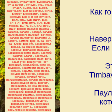
Бухарин
,
Бухгалтерия
,
Бухенвальд
,
Буча
,
Бучкин
,
Бучкури
,
Буш
,
Буше
,
БушеХ
,
Быдло
,
Бык
,
Быков
,
Как г
Быстрыкин
,
Быт
,
БэкингемХ
,
Бэлза
,
Бюджет
,
Бюрократия
,
Бёдра
,
Бёрбедж
,
Бёрнс
,
В рот ему ноги
,
ВВЖ
,
ВВС
,
ВДВ
,
ВДНХ
,
ВИВ
,
ВИРПУТ
,
ВМВ
,
ВМФ
,
ВОВ
,
ВОВ.
Москва
,
ВС РФ
,
ВСУ
,
ВУЗ
,
ВУЗы
,
ВШЭ
,
Вагнер
,
Вазелин
,
Ваксман
,
Вакцина
,
Валадон
,
Валдай
,
Валдор
,
Валентынович
,
Валерий Грачиков
,
Навер
Валлон
,
Валлоттон
,
ВаллоттонХ
,
Валюта
,
Вампир
,
Ван Гог
,
Ван ГогХ
,
Ван Клеве
,
Ван Эйк
,
Вандербильт
,
Если 
Ванька
,
Ванюшкин
,
Вареники
,
Варенье
,
Варламов
,
Варшава
,
Варшавское гетто
,
Варяг
,
Василий
,
Василий Сталин
,
Васильев
,
Васильева
,
Васнецов
,
Вася
,
Вата
,
Вашингтон
,
Вашингтон Пост
,
Э
Вебицкий
,
Вебицкийню
,
Веденев
,
Веденеев
,
Ведомости
,
Ведомость
,
Ведьма
,
Ведьмы
,
Веер
,
Веера
,
Timba
Вейден
,
Вейсенгоф
,
Веласкес
,
Веласко
,
Великий Князь
,
Великобритания
,
Веллер
,
Велосипед
,
Велосипедист
,
Вена
,
Венгрия
,
Венедиктов
,
Венера
,
Венеры
,
Венеция
,
Вениамин
,
Вера
,
Верба
,
Паул
Вербицикий
,
Вербицй
,
Вербицкая
,
Вербицкая Фридман
,
ВербицкаяП
,
ВербицкаяХ
,
Вербицкие
,
Вербицкие -
кот
засранцы
,
Вербицкие детки
,
Вербицкие сатира
,
Вербицкие
сосалки и сосуны
,
Вербицкие —
кремлёвские сексоты
,
Вербицкие-