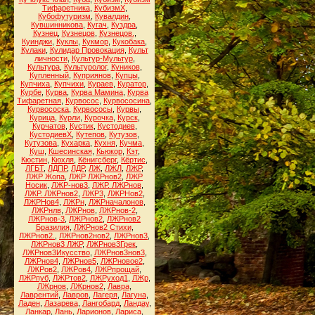
Тифаретника
,
КубизмХ
,
Кубофутуризм
,
Кувалдин
,
Кувшинникова
,
Кугач
,
Куздра
,
Кузнец
,
Кузнецов
,
Кузнецов.
,
Куинджи
,
Куклы
,
Кукмор
,
Кукобака
,
Кулаки
,
Кулидар Провокация
,
Культ
личности
,
Культур-Мультур
,
Культура
,
Культуролог
,
Куников
,
Купленный
,
Куприянов
,
Купцы
,
Купчиха
,
Купчихи
,
Кураев
,
Куратор
,
Курбе
,
Курва
,
Курва Мамина
,
Курва
Тифаретная
,
Курвосос
,
Курвососина
,
Курвососка
,
Курвососы
,
Курвы
,
Курица
,
Курли
,
Курочка
,
Курск
,
Курчатов
,
Кустик
,
Кустодиев
,
КустодиевХ
,
Кутепов
,
Кутузов
,
Кутузова
,
Кухарка
,
Кухня
,
Кучма
,
Куш
,
Кшесинская
,
Кьюкор
,
Кэт
,
Кюстин
,
Кюхля
,
Кёнигсберг
,
Кёртис
,
ЛГБТ
,
ЛДПР
,
ЛДР
,
ЛЖ
,
ЛЖЛ
,
ЛЖР
,
ЛЖР Жопа
,
ЛЖР ЛЖРнов2
,
ЛЖР
Носик
,
ЛЖР-нов3
,
ЛЖР. ЛЖРнов
,
ЛЖР. ЛЖРнов2
,
ЛЖР3
,
ЛЖРНов2
,
ЛЖРНов4
,
ЛЖРн
,
ЛЖРначалонов
,
ЛЖРнлв
,
ЛЖРнов
,
ЛЖРнов-2
,
ЛЖРнов-3
,
ЛЖРнов2
,
ЛЖРнов2
Бразилия
,
ЛЖРнов2 Стихи
,
ЛЖРнов2.
,
ЛЖРнов2нов2
,
ЛЖРнов3
,
ЛЖРнов3 ЛЖР
,
ЛЖРнов3Грек
,
ЛЖРнов3Икусство
,
ЛЖРнов3нов3
,
ЛЖРнов4
,
ЛЖРнов5
,
ЛЖРновое2
,
ЛЖРов2
,
ЛЖРов4
,
ЛЖРпрощай
,
ЛЖРпуб
,
ЛЖРтов2
,
ЛЖРуход1
,
ЛЖр
,
ЛЖрнов
,
ЛЖрнов2
,
Лавра
,
Лаврентий
,
Лавров
,
Лагеря
,
Лагуна
,
Ладен
,
Лазарева
,
Лангобард
,
Ландау
,
Ланкар
,
Лань
,
Ларионов
,
Лариса
,