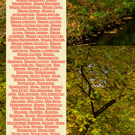
Малафейкин
,
Мишка Малофей
,
Мишка Малофейкин
,
Мишка Педы
,
Мишка болван
,
Мишка и
антисемитизм
,
Мишка монтаж
,
Мишка обо мне
,
Мишка педофил
,
Мишка плакатки
,
Мишка скотина
,
Мишка скотина местная
,
Мишка
скотина. Люляка-Хуяка
,
Мишка
сктина
,
Мишка таракан
,
Мишка
уязвимый
,
Мишка чкотина местная
,
Мишка-Малафейкин
,
Мишка-Монтаж
,
Мишка-админ-подлость
,
Мишка-
жопоёб
,
Мишка-педофил
,
Мишка-
портретка
,
Мишка-с-приветом
,
Мишка-скотина
,
Мишка.
,
МишкаЗалупа
,
Мишказалупа
,
Мишканю
,
Мишкин портрет
,
Мишкино
самоубийство
,
Мишустин
,
Мне
,
Мнение
,
Мнение о Гафурове
,
Многочлен
,
Мобилизация
,
Мобильник
,
Моген-Дувид
,
Мода
,
Модель
,
Модератор
,
Модерн
,
Модернизм
,
Модильяни
,
МодильяниХ
,
Моды
,
Мозги
,
Мозерт
,
Мои Ютюб
,
Мои афоризмы
,
Мои
гифы
,
Мои картинки
,
Мои комменты
,
Мои портреты
,
Мои посты
,
Мои
рассказы
,
Мои стихи
,
Мои фоты
,
Моикомменты
,
Моиню
,
Моипосты
,
Мой дневник
,
Мойша
,
Мокрица
,
Молдова
,
Молебен
,
Молитва
,
Молитвы
,
Молли
,
Молодаягвардия
,
Молодость
,
Молоко
,
Молотов
,
Молчаливая Фабрика
,
Мольер
,
Мома
,
Мона Лиза
,
Монако
,
Монархи
,
Монархисты
,
Монастери
,
Монастыри
,
Монастырь
,
Монах
,