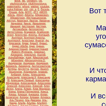
tiktok
,
tits
,
verbitsky
,
vip
,
vituhnovskaya
,
vitukhnovskaya
,
watermarks
,
whore
,
wieiner
,
youtube
,
Вот 
yulya fridman
,
zim
,
zim_a
,
Ё
,
Ёксель
,
Ёршик
,
Аvla
,
АНУС
,
АТУ
,
АФОН
,
Абель
,
Аборт
,
Аборты
,
Абрамович
,
Абрамочкин
,
Абстракционизм
,
Абсурд
,
Авангард
,
Аватар
,
Аввакум
,
Авдеевка
,
Авель
,
Авиалинии
,
Ма
Авиация
,
Австралия
,
Австрия
,
Автомобили
,
Автопортрет
,
Автостоянка
,
Агадамов
,
Агафонов
,
уг
Агент
,
Агентство
,
Агенты
,
Агитация
,
Агитпроп
,
Агитпроп Идиоты
,
АгитпропХ
,
Агностики
,
Агрегат
,
Ад
,
сумас
Адагамов
,
Адам
,
АдамХ
,
Адамс
,
Аддис-Абеба
,
Адик
,
Админ
,
Администрация
,
Администрация
Живого Журнала.
,
Адмирал
,
Адоманис
,
Адюльтер
,
Азатий
,
Азербайджан
,
Азия
,
Айвазовский
,
Айзенберг
,
Айнзатцгруппа D
,
Академизм
,
Академик
,
Академия
,
Акварель
,
Аквариум
,
Акнтисемитизм
,
И чт
Актёры
,
Акулетта
,
Акунин
,
Акцент
,
Акционизм
,
Аладжалов
,
Аламар
,
Албания
,
Алекс
,
Александер
,
карма
Александр
,
Александр II
,
Александр
III
,
Александр Первый
,
Александра
Фёдоровна
,
Александров
,
Алексеева
,
Алексей
,
Алексенко
,
Алексий
,
Ален
Делон
,
Алена
,
Алжир
,
Алик Фридман
,
Алина
,
Алина-Пердюлина
,
Алиса
,
И вс
Алкаш
,
Алкаши
,
Алкашка
,
Аллах
,
Аллигатор
,
Аллори
,
Алрами
,
Алчевск
,
Аль Пачино
,
Аль-Джазира
,
Аль-
с
Каида
,
Альба
,
Альбац
,
Альберт
,
Альберт I
,
Альма-Тадема
,
Альпер
,