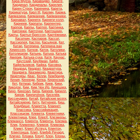
Кара-Мурза
,
Караваджо
,
Карате
,
Кардинал
,
Кардиналы
,
Карелия
,
Карен Строн
,
Каренина
,
Карета
,
Карикатура
,
Карл III
,
Карлин
,
Карма
,
Кармазина
,
Карманник
,
Карманники
,
Карнавал
,
Карнеги
,
Карнеги-холл
,
Карнеев
,
Карпаты
,
Карпентер
,
Карпов
,
Карпы
,
Картер
,
Картинка
,
Картинки
,
Карточки
,
Картошкин
,
Карты
,
Картье-Брессон
,
Картёжники
,
Касаткин
,
Каспаров
,
Кассат
,
Кассиопея
,
Кастро
,
Касьянов
,
Кат
,
Катар
,
Катерина
,
Катерина ван
Хемессен
,
Катков
,
Каток
,
Католики
,
Католицизм
,
Катынь
,
Катька
,
Катька
Америк
,
Катька-сука
,
Катя
,
Каунас
,
Каутский
,
Кауфман
,
Кафе
,
Кафельников
,
Кафка
,
Каховка
,
Квадрад
,
Квадрат
,
Квадратура
,
Квадрига
,
Квазимодо
,
Квартира
,
Квартиры
,
Квас
,
Келли
,
Кембридж
,
Кения
,
Кеннеди
,
Кепка
,
Керенский
,
Кет
,
Кетмар
,
Кибрик
,
Киев
,
Кики
,
Кикодзе
,
Ким
,
Ким Чен Ир
,
Кинешма
,
Кино
,
Кинозал
,
Кипа
,
Киреев
,
Кирилл
,
Киров
,
Кирпичёнок
,
Киселёв
,
Киссинджер
,
Китай
,
Китайские мозги
,
Китайскиеню
,
Китч
,
Китченер
,
Киш
,
Кладбище
,
Кларетта
,
Кларнет
,
Классика
,
Классификация
,
Классицизм
,
Клевета
,
Клеветники
,
Клеветница
,
Клее
,
КлееХ
,
Клезмеры
,
Клемансо
,
Клиента
,
Клиенты
,
Клизма
,
Клик
,
Клименко
,
Климов
,
Климова
,
Климт
,
Клинт Иствуд
,
Клинтон
,
Клинтонша
,
Клип
,
Клифф Ричард
,
Кличко
,
Клоака
,
Клодт
,
Клон
,
Клоны
,
Клоняра
,
Клоняра хитрожопая
,