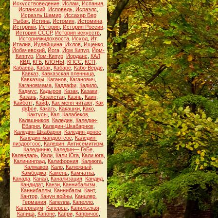
Искусствоведение
,
Ислам
,
Испания
,
Испанский
,
Исповедь
,
Исраэлс
,
Исраэль Шамир
,
Иссахар Бер
Рыбак
,
Истина
,
Истомин
,
Истомина
,
Историки
,
История
,
История России
,
История СССР
,
История искусств
,
Историяжидохвоста
,
Исход
,
Ит
,
Италия
,
Иудейщина
,
Ихлов
,
Ищенко
,
Йобачевский
,
Йога
,
Йом Кипур
,
Йом-
Киппур
,
Йом-Кипур
,
Йорданс
,
КАЛ
,
КВД
,
КГБ
,
КЛОНЫ
,
КПСС
,
КСП
,
Кабаева
,
Кабак
,
Кабаре
,
Кабо-Верде
,
Кавказ
,
Кавказская пленница
,
Кавказцы
,
Каганов
,
Каганович
,
Кагановмама
,
Каддафи
,
Кадило
,
Кадмус
,
Кадыров
,
Казак
,
Казаки
,
Казань
,
Казахстан
,
Казнь
,
Каин
,
Кайботт
,
Кайф
,
Как меня читают
,
Как
ффсе
,
Какать
,
Какашки
,
Како
,
Кактусы
,
Кал
,
Калабеков
,
Калашников
,
Каледин
,
Каледин-
Ебарня
,
Каледин-Шкабарнюк
,
Каледин-Шкабарня
,
Каледин-донос
,
Каледин-мандоотсос
,
Каледин-
пиздоотсос
,
Каледин. Антисемитизм
,
Калединню
,
Каледин— ГеБе
,
Календарь
,
Кали
,
Кали Юга
,
Кали юга
,
Калининград
,
Калифорния
,
Калиюга
,
Калмаков
,
Кало
,
Калюжный
,
Камбоджа
,
Камень
,
Камчатка
,
Канада
,
Канал
,
Канализация
,
Кандид
,
Кандидат
,
Канзи
,
Каннибализм
,
Каннибаллы
,
Каннибалы
,
Кант
,
Кантор
,
Канун войны
,
Канцлер.
Германия
,
Капелла
,
Капелло
,
Капернаум
,
Каперсы
,
Капильская
,
Капица
,
Капоне
,
Капри
,
Капричос
,