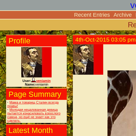
v
Recent Entries
Archive
Re
Profile
4th-Oct-2015 03:05 pm
User:
veniamin
Name:
veniamin
Page Summary
·
Мама и товарищ Сталин всегда
правы!
·
Молодая нецалованная девица
пытается изнасиловать взрослого
самца, но ещё не знает как это
сделать.
Latest Month