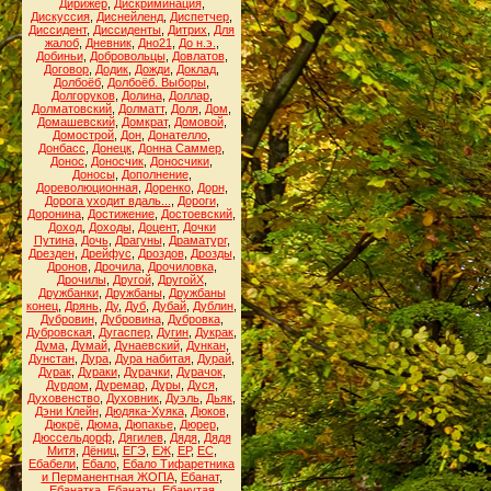
Дирижёр
,
Дискриминация
,
Дискуссия
,
Диснейленд
,
Диспетчер
,
Диссидент
,
Диссиденты
,
Дитрих
,
Для
жалоб
,
Дневник
,
Дно21
,
До н.э.
,
Добиньи
,
Добровольцы
,
Довлатов
,
Договор
,
Додик
,
Дожди
,
Доклад
,
Долбоёб
,
Долбоёб. Выборы
,
Долгоруков
,
Долина
,
Доллар
,
Долматовский
,
Долматт
,
Доля
,
Дом
,
Домашевский
,
Домкрат
,
Домовой
,
Домострой
,
Дон
,
Донателло
,
Донбасс
,
Донецк
,
Донна Саммер
,
Донос
,
Доносчик
,
Доносчики
,
Доносы
,
Дополнение
,
Дореволюционная
,
Доренко
,
Дорн
,
Дорога уходит вдаль...
,
Дороги
,
Доронина
,
Достижение
,
Достоевский
,
Доход
,
Доходы
,
Доцент
,
Дочки
Путина
,
Дочь
,
Драгуны
,
Драматург
,
Дрезден
,
Дрейфус
,
Дроздов
,
Дрозды
,
Дронов
,
Дрочила
,
Дрочиловка
,
Дрочилы
,
Другой
,
ДругойХ
,
Дружбанки
,
Дружбаны
,
Дружбаны
конец
,
Дрянь
,
Ду
,
Дуб
,
Дубай
,
Дублин
,
Дубровин
,
Дубровина
,
Дубровка
,
Дубровская
,
Дугаспер
,
Дугин
,
Дукрак
,
Дума
,
Думай
,
Дунаевский
,
Дункан
,
Дунстан
,
Дура
,
Дура набитая
,
Дурай
,
Дурак
,
Дураки
,
Дурачки
,
Дурачок
,
Дурдом
,
Дуремар
,
Дуры
,
Дуся
,
Духовенство
,
Духовник
,
Дуэль
,
Дьяк
,
Дэни Клейн
,
Дюдяка-Хуяка
,
Дюков
,
Дюкрё
,
Дюма
,
Дюпакье
,
Дюрер
,
Дюссельдорф
,
Дягилев
,
Дядя
,
Дядя
Митя
,
Дёниц
,
ЕГЭ
,
ЕЖ
,
ЕР
,
ЕС
,
Ебабели
,
Ебало
,
Ебало Тифаретника
и Перманентная ЖОПА
,
Ебанат
,
Ебанатка
,
Ебанаты
,
Ебанутая