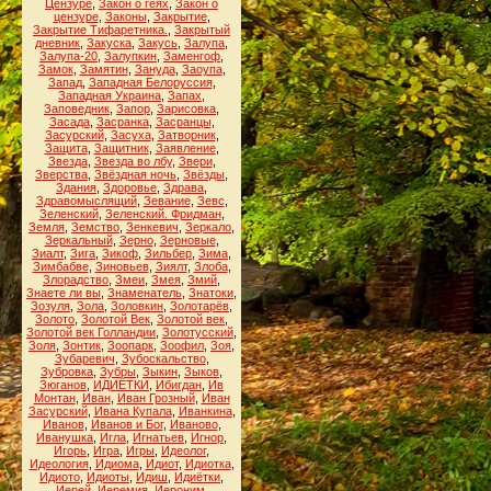
Цензуре
,
Закон о геях
,
Закон о
цензуре
,
Законы
,
Закрытие
,
Закрытие Тифаретника.
,
Закрытый
дневник
,
Закуска
,
Закусь
,
Залупа
,
Залупа-20
,
Залупкин
,
Заменгоф
,
Замок
,
Замятин
,
Зануда
,
Заоупа
,
Запад
,
Западная Белоруссия
,
Западная Украина
,
Запах
,
Заповедник
,
Запор
,
Зарисовка
,
Засада
,
Засранка
,
Засранцы
,
Засурский
,
Засуха
,
Затворник
,
Защита
,
Защитник
,
Заявление
,
Звезда
,
Звезда во лбу
,
Звери
,
Зверства
,
Звёздная ночь
,
Звёзды
,
Здания
,
Здоровье
,
Здрава
,
Здравомыслящий
,
Зевание
,
Зевс
,
Зеленский
,
Зеленский. Фридман
,
Земля
,
Земство
,
Зенкевич
,
Зеркало
,
Зеркальный
,
Зерно
,
Зерновые
,
Зиалт
,
Зига
,
Зикоф
,
Зильбер
,
Зима
,
Зимбабве
,
Зиновьев
,
Зиялт
,
Злоба
,
Злорадство
,
Змеи
,
Змея
,
Змий
,
Знаете ли вы
,
Знаменатель
,
Знатоки
,
Зозуля
,
Зола
,
Золовкин
,
Золотарёв
,
Золото
,
Золотой Век
,
Золотой век
,
Золотой век Голландии
,
Золотусский
,
Золя
,
Зонтик
,
Зоопарк
,
Зоофил
,
Зоя
,
Зубаревич
,
Зубоскальство
,
Зубровка
,
Зубры
,
Зыкин
,
Зыков
,
Зюганов
,
ИДИЁТКИ
,
Ибигдан
,
Ив
Монтан
,
Иван
,
Иван Грозный
,
Иван
Засурский
,
Ивана Купала
,
Иванкина
,
Иванов
,
Иванов и Бог
,
Иваново
,
Иванушка
,
Игла
,
Игнатьев
,
Игнор
,
Игорь
,
Игра
,
Игры
,
Идеолог
,
Идеология
,
Идиома
,
Идиот
,
Идиотка
,
Идиото
,
Идиоты
,
Идиш
,
Идиётки
,
Иерей
,
Иеремия
,
Иероним
,