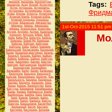
Архипов
,
Архипова
,
Архитектура
,
Tags:
Аршакуни
,
Асад
,
Асатий
,
Ассистент
,
Астер
,
Астрахань
,
Астронавты
,
Фридм
Астрономы
,
Астрофизика
,
Атака
,
Атаки
,
Атеизм
,
Атеисты
,
Атлантида
,
Атомная бомба
,
Атомная война
,
Атомная подлодка
,
Аукционы
,
Аутизм
,
Афанасьев
,
Афганистан
,
1st-Oct-2015 11:51 pm
Афедрон
,
Афины
,
Афоризмы
,
Африка
,
Ахмадулина
,
Ахматова
,
Ахуеев
,
Ахуеево
,
Ацтеки
,
Ашкенази
,
Мо
Аэропорт
,
Аятолла
,
БАБЫ
,
БЫК
,
Баба
,
Баба-Яга
,
Баба-яга
,
Бабель
,
Бабизмы
,
Бабий Яр
,
Бабицкая
,
Бабочки
,
Бабурин
,
Бабучина
,
Бабушка
,
Бабы
,
Бабьё
,
Бавария
,
Бавильский
,
Багдасарова
,
Багрицкий
,
Базар
,
Базарный аристократ
,
Базиль
,
БазильХ
,
Базыма
,
Байден
,
Байкал
,
Байкер
,
Байкеры
,
Байрон
,
Байя кон
диас
,
Бакалович
,
Баклан
,
Бакстер
,
Бакунин
,
Бакушинская
,
Балабурда
,
Балалаечник
,
Балалайкин
,
Балалайкн
,
Балет
,
Балин
,
Балморал
,
Балотелли
,
Бальдунг
,
БальдунгХ
,
Бальзак
,
Бальтерманц
,
Бальтюс
,
Бан
,
Банальность
,
Бандера
,
Бандерша
,
Банджо
,
Бандиты
,
Банионис
,
Банк
,
Банки
,
Банкир
,
Банкротство
,
Баня
,
Бар-сука
,
Барабанов
,
Барабанщица
,
Барак
,
Бараки
,
Барбаросса
,
Барби
,
Барбизонцы
,
Барбра
,
Бард
,
Барды
,
Баре
,
Барков
,
Бармин
,
Барнс
,
Барокко
,
Барон
,
Барриса
,
Барсук
,
Барсука
,
Барышников
,
Баскетбол
,
Басманный
,
Басня
,
Бассано
,
Бастилия
,
Бастрыкин
,
Баталов
,