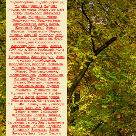
Жидоаллергина
,
Жидобандеровцы
,
Жидобандэровцы
,
Жидовка
,
Жидовская морда
,
Жидовские алые
вожжи
,
Жидохвост
,
Жидохвост
Цезарь
,
Жидохвост можно
,
Жидохвост-кот
,
Жидохвостера
,
Жидохвостизм
,
Жиды
,
Жизнь
,
Жилинский
,
Жильё
,
Жираф
,
Жирафы
,
Жириновский
,
Жирная
,
Жирные
,
Жирный
,
Жиртрест
,
Жить
стало
,
Жить стало веселее
,
Жлоб
,
Жлобовидная Хромосомность
,
Жлобовидность
,
Жлобы
,
Жлобы.
ЛЖР
,
Жопа
,
Жопа Вербицкий
,
Жопа
Люляки
,
Жопа Маковецкий
,
Жопа
Тифаретника
,
Жопа Фридман
,
Жопа
с ушами
,
ЖопаФридман
,
Жоподавалец
,
Жополиз
,
Жополизы
,
Жопорожденцы
,
Жопофилософ
,
Жопоёб
,
Жоппозиционерка
,
Жоппозиционеры
,
Жоппоопозиция
,
Жопшник
,
Жу
,
Жуков
,
Жулик
,
Жулики
,
Жульман
,
Журавков
,
Журавковкомменты
,
Журнал
,
Журналист
,
Журналистика
,
Журналисты
,
Журналы
,
Журфак
,
Жыды
,
Жюри
,
Жёлтая дорога
,
Жёлтая пресса
,
Жёлтые листья
,
ЗАЗ
,
ЗИМ
,
За вашу и нашу свободу
,
Забан
,
Забан ЖЖ
,
ЗабанЖЖ
,
Забанить меня
,
Заблоцкий-
Десятовский
,
Зависть
,
Загадка
,
Заглот
,
Заглот.
,
Загорский
,
Заграница
,
Загреб
,
Зад
,
Задержание
,
Задержания
,
Задница
,
Задорнов
,
ЗадорновХ
,
Зажигалка
,
Зажим
,
Заказуха
,
Закат
,
Закон
,
Закон о