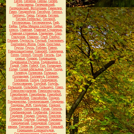
Гигер
,
Гигиена
,
Гиены
,
Гилер
,
Гильгамеш
,
Гиляровский
,
Гиляровский. Фотограии
,
Гиммлер
,
Гимн
,
Гинденбург
,
Гинзбург
,
Гипноз
,
Гиппиус
,
Гирш
,
Гитара
,
Гитлер
,
Гитлер Геббельс
,
ГитлерХ
,
Гитлеровцы
,
Гитлерюгенд
,
Гиф
,
Гифы
,
Гифы Мишка скотина
,
Гифы-
сексо
,
Главная
,
Главная Страница
,
Главная страница
,
Гладилин
,
Глаз
,
Глазунов
,
Глакенс
,
Глеб
,
Глобус
,
Глория
,
Глупость
,
Глупый
,
Гнаткевич
,
Гнаткевич-Жопа
,
Гном
,
Гностики
,
Гнусы
,
Гнусь
,
Гоблин
,
Говно
,
Говнозащитники
,
Говноёб
,
Говядина
,
Гоген
,
ГогенХ
,
Гоголб
,
Гоголь
,
Год
семьи
,
Годарр
,
Годовщина
,
Годовщина Путина
,
Годовщина-1
,
Годой
,
Гойя
,
ГойяХ
,
Гол
,
Голандия
,
Голая
,
Голая обезьяна
,
Голд
,
Голда
,
Голивуд
,
Голикова
,
Голицын
,
Голландия
,
Голливуд
,
Головин
,
Головина
,
Голод
,
Голодомор
,
Голосование
,
Голубой
,
Голубь
,
Голышев
,
Гольбейн
,
Гольциус
,
Гомо
,
Гомосексуализм
,
Гомосексуалы
,
Гомофилия
,
Гомофилы
,
Гомофоб
,
Гомофобия
,
Гомофобы
,
Гондон
,
Гондонеллы
,
Гондонизация
,
Гондоны
,
Гондоны. ЖЖ
,
Гондурас
,
Гонконг
,
Гонорея
,
Гончарова
,
Гопак
,
Гопота
,
Горбаневская
,
Горбачёв
,
Горгона
,
Гордеев
,
Гордин
,
Гордон
,
Горелов
,
Горилла
,
Горлум
,
Горный
,
Горовец
,
Городничий
,
Городовой
,
Горские
евреи
,
Горчаков
,
Горшочек
,
Горький
,
Горюшкин-Сорокопудов
,
Госдепартамент
,
Госкомцен
,