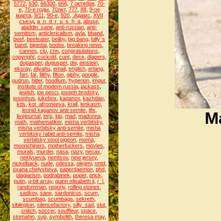
5772
,
630
,
66300
,
666
,
7 октября
,
70-
е
,
70-е годы
,
70лет
,
777
,
88
,
9-ое
марта
,
9/11
,
90-е
,
920
,
:Адамс
,
XVII
съезд
,
a_n_d_r_u_s_h_a
,
abuse
,
aladdin_sane
,
anti-russian
,
anti-
semitism
,
anticlericalism
,
avla
,
bband
,
beef
,
beefeater
,
beilby
,
big bang
,
billy`s
band
,
bipedal
,
boobs
,
breaking news
,
cannes
,
ciu
,
cnn
,
congratulations
,
copyright
,
cuckold
,
cunt
,
dece
,
diapers
,
dugasper
,
dugusper
,
dw
,
einstein
,
eksray
,
eliyahu
,
email
,
english
,
erlang
,
fart
,
fat
,
filthy
,
filton
,
giphy
,
google
,
gudrun
,
hitler
,
hoodlum
,
hyperion
,
imgur
,
institute of modern russia
,
jackass
,
jewish
,
joe pesci
,
joseph brodsky
,
josephus
,
jukebox
,
kaganov
,
kazhdan
,
kds
,
kot_afromeeva
,
krall
,
lenkasm
,
leonid kaganov anti-semite
,
life
,
М
livejournal
,
lorp
,
lqp
,
mad
,
madonna
,
math
,
mathematiker
,
misha verbitsky
,
misha verbitsky anti-semite
,
misha
verbitsky rabid anti-semite
,
misha
verbitsky stool pigeon
,
moma
,
moonshiners
,
motherfuckers
,
movies
,
murals
,
murder
,
nasa
,
nazy
,
necax
,
neklyueva
,
nemtsov
,
new jersey
,
nickelback
,
nude
,
odessa
,
olegmi
,
ontd
,
oxana chelysheva
,
paperdaemon
,
phd
,
plagiarism
,
podrabinek
,
poper
,
prick
,
putin
,
q-bit array
,
quinn elisabeth ii
,
r_l
,
randomman
,
regoriy
,
rolling stones
,
sadkov
,
sane
,
sardonicus
,
scum
,
scumbag
,
scumbags
,
sekreth
,
siblington
,
silencefactory
,
silly_sad
,
slut
,
snitch
,
soccer
,
souffleur
,
space
,
stomahin
,
sup
,
symbolith
,
theresa may
,