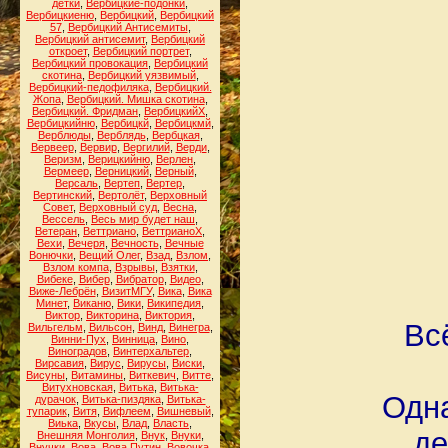
детки
,
Вербицкие-подонки
,
Вербицкиеню
,
Вербицкий
,
Вербицкий
57
,
Вербицкий Антисемиты
,
Вербицкий антисемит
,
Вербицкий
откроет
,
Вербицкий портрет
,
Вербицкий провокация
,
Вербицкий
скотина
,
Вербицкий уязвимый
,
Вербицкий-педофиляка
,
Вербицкий.
Жопа
,
Вербицкий. Мишка скотина
,
Вербицкий. Фридман
,
ВербицкийХ
,
Вербицкийню
,
Вербицкй
,
Вербицкмй
,
Верблюды
,
Верблядь
,
Вербцкая
,
Вервеер
,
Вервир
,
Вергилий
,
Верди
,
Веризм
,
Верицкийню
,
Верлен
,
Вермеер
,
Верницкий
,
Верный
,
Версаль
,
Вертеп
,
Вертер
,
Вертинский
,
Вертолёт
,
Верховный
Совет
,
Верховный суд
,
Весна
,
Вессель
,
Весь мир будет наш
,
Ветеран
,
Веттриано
,
ВеттрианоХ
,
Вехи
,
Вечеря
,
Вечность
,
Вечные
Вонючки
,
Вещий Олег
,
Взад
,
Взлом
,
Взлом компа
,
Взрывы
,
Взятки
,
Вибеке
,
Вибер
,
Вибратор
,
Видео
,
Виже-Лебрён
,
ВизитМГУ
,
Вика
,
Вика
Минет
,
Виканю
,
Вики
,
Википедия
,
Виктор
,
Викторина
,
Виктория
,
Вс
Вильгельм
,
Вильсон
,
Винд
,
Винегра
,
Винни-Пух
,
Винница
,
Вино
,
Виноградов
,
Винтерхальтер
,
Вирсавия
,
Вирус
,
Вирусы
,
Виски
,
Висуны
,
Витамины
,
Виткевич
,
Витте
,
Витухновская
,
Витька
,
Витька-
Одна
дурачок
,
Витька-пиздяка
,
Витька-
тупарик
,
Витя
,
Вифлеем
,
Вишневый
,
Виька
,
Вкусы
,
Влад
,
Власть
,
де
Внешняя Монголия
,
Внук
,
Внуки
,
Внучки
,
Вова
,
Вова Путин
,
Вовочка
,