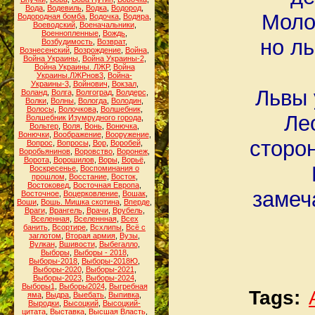
Вода
,
Водевиль
,
Водка
,
Водород
,
Моло
Водородная бомба
,
Водочка
,
Водяра
,
Воеводский
,
Военачальники
,
Военнопленные
,
Вождь
,
но ль
Возбудимость
,
Возврат
,
Вознесенский
,
Возрождение
,
Война
,
Война Украины
,
Война Украины-2
,
Война Украины. ЛЖР
,
Война
Украины.ЛЖРнов3
,
Война-
Украины-3
,
Войнович
,
Вокзал
,
Львы 
Воланд
,
Волга
,
Волгоград
,
Волдерс
,
Волки
,
Волны
,
Вологда
,
Володин
,
Волосы
,
Волочкова
,
Волшебник
,
Ле
Волшебник Изумрудного города
,
Вольтер
,
Воля
,
Вонь
,
Вонючка
,
Вонючки
,
Воображение
,
Вооружение
,
сторон
Вопрос
,
Вопросы
,
Вор
,
Воробей
,
Воробьянинов
,
Воровство
,
Воронеж
,
Ворота
,
Ворошилов
,
Воры
,
Ворьё
,
Воскресенье
,
Воспоминания о
прошлом
,
Восстание
,
Восток
,
Востоковед
,
Восточная Европа
,
замеч
Восточное
,
Воцерковление
,
Вошак
,
Воши
,
Вошь. Мишка скотина
,
Вперде
,
Враги
,
Врангель
,
Врачи
,
Врубель
,
Вселенная
,
Вселеннная
,
Всех
банить
,
Всортире
,
Всхлипы
,
Всё с
заглотом
,
Вторая армия
,
Вузы
,
Вулкан
,
Вшивости
,
Выбегалло
,
Выборы
,
Выборы - 2018
,
Выборы-2018
,
Выборы-2018Ю
,
Выборы-2020
,
Выборы-2021
,
Выборы-2023
,
Выборы-2024
,
Выборы1
,
Выборы2024
,
Выгребная
Tags:
яма
,
Выдра
,
Выебать
,
Выпивка
,
Выродки
,
Высоцкий
,
Высоцкий-
цитата
,
Выставка
,
Высшая Власть
,