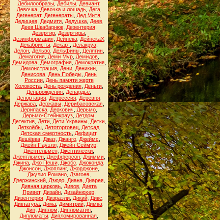
Дебилообразы
,
Дебилы
,
Девиант
,
Девочка
,
Девочка и лошадь
,
Дега
,
Дегенерат
,
Дегенераты
,
Дед Митя
,
Дедищев
,
Дедмитя
,
Дедушка
,
Деев
,
Деев Шкабарнюк
,
Дезентерия
,
Дезертир
,
Дезертиры
,
Дезинформация
,
Дейнека
,
ДейнекаХ
,
Декабристы
,
Декарт
,
Делакруа
,
Делон
,
Дельво
,
Дельфины
,
Делягин
,
Демагогия
,
Деми Мур
,
Демидов
,
Демидова
,
Демография
,
Демократия
,
Демонстрация
,
Дени
,
Деникин
,
Денисова
,
День Победы
,
День
России
,
День памяти жертв
Холокоста
,
День рождения
,
Деньги
,
Деньрождения
,
Депардье
,
Депортация
,
Депрессия
,
Деревня
,
Держава
,
Державы
,
Дерибасовская
,
Дерипаска
,
Деркович
,
Дерьмо
,
Дерьмо-Стейнкрауз
,
Детдом
,
Детектив
,
Дети
,
Дети Украины
,
Детки
,
Деткоёбы
,
Детоторговец
,
Детсад
,
Детская смертность
,
Дефицит
,
Дешёвка
,
Джаз
,
Джанго
,
Джеймс
,
Джейн Пауэлл
,
Джейн Сеймур
,
Джентельмен
,
Джентилески
,
Джентльмен
,
Джефферсон
,
Джимми
,
Джина
,
Джо Пеши
,
Джобс
,
Джоконда
,
Джонсон
,
Джоплинг
,
Джорджоне
,
Джулио Романо
,
Дзагоев
,
Дзержинский
,
Дзюдо
,
Диана
,
Диарея
,
Дивная церковь
,
Дивов
,
Диета
Привет
,
Дизайн
,
Дизайнюхер
,
Дизентерия
,
Дизраэли
,
Дикий
,
Дикс
,
Диктатура
,
Дима
,
Димитрий
,
Димка
,
Дин
,
Диплом
,
Дипломатия
,
Дипломаты
,
Дипломированная
,