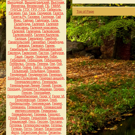
Выходной
,
Вышнеградский
,
Вьетнам
,
Вюнючка
,
Вяземский
,
ГБ
,
ГМИИ
,
ГНУСЬ
,
ГПУ
,
ГРУ
,
ГТО
,
Габриэль
,
Top of Page
Гагарин
,
Газ
,
Газа
,
Газдаров
,
Газета
,
Газета.Ру
,
Газовки
,
Газпром
,
Гай
Фокс
,
Гайдар
,
Гайдпарк
,
Гала
,
Галабурда
,
Галерея
,
Галерея
Красавиц
,
Галерея красавиц
,
Галилей
,
Галичина
,
Галковский
,
ГалковскийХ
,
Галлен-Каллела
,
Галоши
,
Гамадрил
,
Гамбург
,
Ганапольский
,
Ганнибал
,
Гарабурда
,
Гарвард
,
Гарварл
,
Гарем
,
Гарибальди
,
Гарин-Михайловский
,
Гарленд
,
Гармония
,
Гастон
,
Гафуров
,
Гаше
,
Гашек
,
Гвардия
,
ГеБе
,
ГеБеШник
,
ГеБешник
,
ГеБешники
,
Геббельс
,
Гегель
,
Геенна
,
Геи
,
Гей
,
Гейбл
,
Гейне
,
Гейтс
,
Геленджик
,
Гельвеций
,
Гельфанд
,
Гемания
,
Гендерный
,
Гендиректор
,
Генерал
,
Генерал-Полковник
,
Генерал-аншеф
,
Генералиссимус
,
Генералы
,
Генеральная Линия
,
Гений
,
Геном
,
Геноцид
,
Генриетта Гиршман
,
Генрих
,
Генсек
,
География
,
ГеографияИмперия
,
Георг V
,
Георг VI
,
Георгиевская
,
Гепард
,
Герб
,
Герберштейн
,
Гергиевская
,
Геринг
,
Германец
,
Германия
,
Германский
импрессионизм
,
Германцы
,
Гермафродит
,
Герника
,
Геродот
,
Герой
,
Герцен
,
Герцогиня
,
Гершаник
,
Герымский
,
Гесс
,
Гессен
,
Гестапо
,
Гетерка
,
Гетеросексуалки
,
Гетеры
,
Гетман
,
Гетто
,
Гигант
,
Гигантские
фото
,
Гигантские фоты
,
Гиганты
,