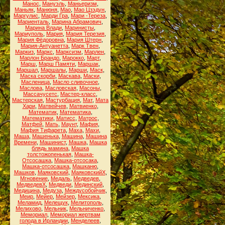
Манос
,
Мануэль
,
Маньеризм
,
Маньяк
,
Манюня
,
Мао
,
Мао Цзэдун
,
Маргулис
,
Марди Гра
,
Мари -Тереза
,
Мариенталь
,
Марина Абрамович
,
Марина Влади
,
Маринисты
,
Мариуполь
,
Мария
,
Мария Терезия
,
Мария Фёдоровна
,
Мария Штерн
,
Мария-Антуанетта
,
Марк Твен
,
Маркиз
,
Маркс
,
Марксизм
,
Марлен
,
Марлон Брандо
,
Марокко
,
Март
,
Марш
,
Марш Памяти
,
Маршак
,
Маршал
,
Маршалы
,
Марши
,
Маск
,
Маска скорби
,
Маскава
,
Маски
,
Масленица
,
Масло сливочное
,
Маслова
,
Масловская
,
Масоны
,
Массачусетс
,
Мастер-класс
,
Мастерская
,
Мастурбация
,
Мат
,
Мата
Хари
,
Матвейчев
,
Матвиенко
,
Математик
,
Математика
,
Математики
,
Матисс
,
Матрос
,
Матфей
,
Мать
,
Маунт
,
Мафия
,
Мафия Тифарета
,
Маха
,
Махи
,
Маша
,
Машенька
,
Машина
,
Машина
Времени
,
Машинист
,
Машка
,
Машка
блядь мамина
,
Машка
толстожопенькая
,
Машка-
Отсосашка
,
Машка-отсосака
,
Машка-отсосашка
,
Машканю
,
Машков
,
Маяковский
,
МаяковскийХ
,
Мгновение
,
Медаль
,
Медведев
,
МедведевХ
,
Медведи
,
Мединский
,
Медицина
,
Медуза
,
Междусобойчик
,
Меир
,
Мейер
,
Мейзер
,
Мексика
,
Меламид
,
Мелещук
,
Мелитополь
,
Мелихово
,
Мельник
,
Мельниченко
,
Мемориал
,
Мемориал жертвам
голода в Ирландии
,
Менделеев
,