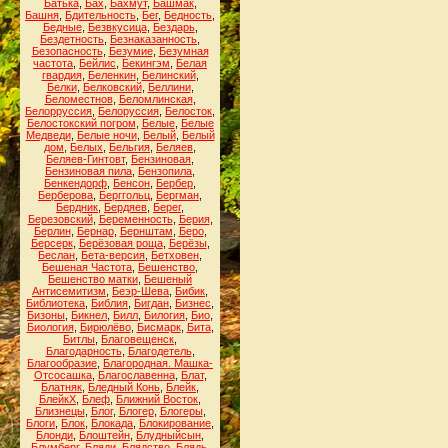
Батька
,
Бах
,
Бахмут
,
Башмак
,
Башня
,
Бдительность
,
Бег
,
Бедность
,
Бедные
,
Безвкусица
,
Бездарь
,
Бездетность
,
Безнаказанность
,
Безопасность
,
Безумие
,
Безумная
частота
,
Бейлис
,
Бекингэм
,
Белая
гвардия
,
Беленкин
,
Белинский
,
Белки
,
Белковский
,
Беллини
,
Беломестнов
,
Беломлинская
,
Белорруссия
,
Белоруссия
,
Белосток
,
Белостокский погром
,
Белые
,
Белые
Медведи
,
Белые ночи
,
Белый
,
Белый
дом
,
Белых
,
Бельгия
,
Беляев
,
Беляев-Гинтовт
,
Бензиновая
,
Бензиновая пила
,
Бензопила
,
Бенкендорф
,
Бенсон
,
Бербер
,
Берберова
,
Берггольц
,
Бергман
,
Бердник
,
Бердяев
,
Берег
,
Березовский
,
Беременность
,
Берия
,
Берлин
,
Бернар
,
Бернштам
,
Беро
,
Берсерк
,
Берёзовая роща
,
Берёзы
,
Беслан
,
Бета-версия
,
Бетховен
,
Бешеная Частота
,
Бешенство
,
Бешенство матки
,
Бешеный
Антисемитизм
,
Беэр-Шева
,
Бибик
,
Библиотека
,
Библия
,
Бигдан
,
Бизнес
,
Бизоны
,
Бикнел
,
Билл
,
Билогия
,
Био
,
Биология
,
Бирюлёво
,
Бисмарк
,
Бита
,
Битлы
,
Благовещенск
,
Благодарность
,
Благодетель
,
Благообразие
,
Благородная. Машка-
Отсосашка
,
Благославенна
,
Блат
,
Блатняк
,
Бледный Конь
,
Блейк
,
БлейкХ
,
Блеф
,
Ближний Восток
,
Близнецы
,
Блог
,
Блогер
,
Блогеры
,
Блоги
,
Блок
,
Блокада
,
Блокирование
,
Блонди
,
Блоштейн
,
Блудныйсын
,
Блумберг
,
Бляди
,
Блядство
,
Блядь
,