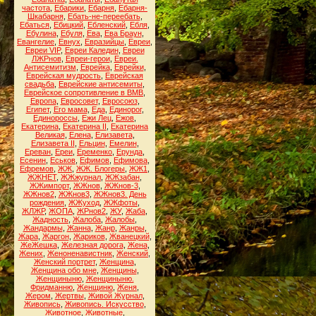
частота
,
Ебарики
,
Ебарня
,
Ебарня-
Шкабарня
,
Ебать-не-переебать
,
Ебаться
,
Ебицкий
,
Ебленский
,
Ебля
,
Ебулина
,
Ебуля
,
Ева
,
Ева Браун
,
Евангелие
,
Евнух
,
Евразийцы
,
Евреи
,
Евреи VIP
,
Евреи Каледин
,
Евреи
ЛЖРнов
,
Евреи-герои
,
Евреи.
Антисемитизм
,
Еврейка
,
Еврейки
,
Еврейская мудрость
,
Еврейская
свадьба
,
Еврейские антисемиты
,
Еврейское сопротивление в ВМВ
,
Европа
,
Евросовет
,
Евросоюз
,
Египет
,
Его мама
,
Еда
,
Единорог
,
Единороссы
,
Ежи Лец
,
Ежов
,
Екатерина
,
Екатерина II
,
Екатерина
Великая
,
Елена
,
Елизавета
,
Елизавета II
,
Ельцин
,
Емелин
,
Ереван
,
Ереи
,
Еременко
,
Ерунда
,
Есенин
,
Еськов
,
Ефимов
,
Ефимова
,
Ефремов
,
ЖЖ
,
ЖЖ. Блогеры
,
ЖЖ1
,
ЖЖНЕТ
,
ЖЖжурнал
,
ЖЖзабан
,
ЖЖимпорт
,
ЖЖнов
,
ЖЖнов-3
,
ЖЖнов2
,
ЖЖнов3
,
ЖЖнов3. День
рождения
,
ЖЖуход
,
ЖЖфоты
,
ЖЛЖР
,
ЖОПА
,
ЖРнов2
,
ЖУ
,
Жаба
,
Жадность
,
Жалоба
,
Жалобы
,
Жандармы
,
Жанна
,
Жанр
,
Жанры
,
Жара
,
Жаргон
,
Жариков
,
Жванецкий
,
ЖеЖешка
,
Железная дорога
,
Жена
,
Жених
,
Женоненавистник
,
Женский
,
Женский портрет
,
Женщина
,
Женщина обо мне
,
Женщины
,
Женщиныню
,
Женщиныню.
Фридманню
,
Женщиню
,
Женя
,
Жером
,
Жертвы
,
Живой Журнал
,
Живопись
,
Живопись. Искусство
,
Животное
,
Животные
,