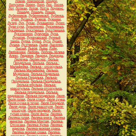
Ломик
,
Ломоносов
,
Лондон
,
Лопухина
,
Лорен
,
Лорп
,
Лос
,
Лосев
,
Лот
,
Лотман
,
Лотов
,
Лотта
,
Лоуренс
,
Лошади
,
Лошадь
,
Лошак
,
Лубенников
,
ЛубенниковХ
,
Лубянка
,
Лувр
,
Луганск
,
Лужков
,
Лужники
,
Лузер
,
Лук
,
Лукас
,
Лукашенко
,
Лукес
,
Луки-суки
,
Лукьяненко
,
Лукэимиша
,
Лукэмиша
,
Лукэтмиша
,
Лукэтмишка
,
Лукэтморон
,
Лумумба
,
Луна
,
Лунатик
,
Луначарский
,
Лунный
танец
,
Лурка
,
Лурье
,
Лутц
,
Луция
,
Лушка
,
Луэтмиша
,
Лыжи
,
Лысенко
,
Лысый
,
Львов
,
Львы
,
Лэйн
,
Любовники
,
Любовь
,
Любовь лёлика
Алекс
,
Людовик
,
Людоед
,
Людоеды
,
Люлечка
,
Люлин нос
,
Люльа-
Пердюлька
,
Люлька
,
Люлька -
Малафейка
,
Люлька - отсосулька
,
Люлька Малафейка
,
Люлька-
Мудюлька
,
Люлька-Педюлька
,
Люлька-Пердлька
,
Люлька-
Пердюлька
,
Люлька-Пиздюлька
,
Люлька-ебулька
,
Люлька-
красотулька
,
Люлька-отсосулька
,
Люлька-пердюлька
,
Люлька-
пидораска
,
Люлька-пиздюлька
,
Люля
,
Люля голая
,
Люля стихи
,
Люля сучка
,
Люля сучка-в-течке
,
Люля-Пердюля
,
Люля-дура
,
Люля-красотуля
,
Люля-
отсосуля
,
Люля-пиздюля
,
Люля-
тупая-срака
,
Люля-фоты
,
Люляка
,
Люляка голая
,
Люляка книга
,
Люляка
минетка
,
Люляка-Монтаж
,
Люляка-
Отсосака
,
Люляка-Хуяка
,
Люляка-
идиотка
,
Люляка-мокрая срака
,
Люляка-мокрая-срака
,
Люляка-
отсосака
,
Люляка-срака
,
Люляка-