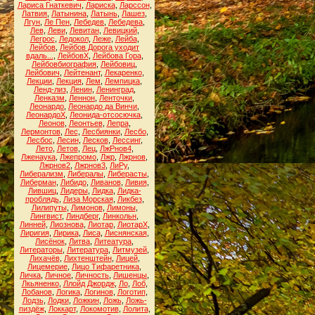
Лариса Гнаткевич
,
Лариска
,
Ларссон
,
Латвия
,
Латынина
,
Латынь
,
Лашез
,
Лгун
,
Ле Пен
,
Лебедев
,
Лебедева
,
Лев
,
Леви
,
Левитан
,
Левицкий
,
Легрос
,
Ледокол
,
Леже
,
Лейба
,
Лейбов
,
Лейбов Дорога уходит
вдаль...
,
ЛейбовХ
,
Лейбова Гора
,
Лейбовбиография
,
Лейбовиц
,
Лейбович
,
Лейтенант
,
Лекаренко
,
Лекции
,
Лекция
,
Лем
,
Лемпицка
,
Ленд-лиз
,
Ленин
,
Ленинград
,
Ленказм
,
Леннон
,
Ленточки
,
Леонардо
,
Леонардо да Винчи
,
ЛеонардоХ
,
Леонида-отсосючка
,
Леонов
,
Леонтьев
,
Лепра
,
Лермонтов
,
Лес
,
Лесбиянки
,
Лесбо
,
Лесбос
,
Лесин
,
Лесков
,
Лессинг
,
Лето
,
Летов
,
Лец
,
ЛжРнов4
,
Лженаука
,
Лжепромо
,
Лжр
,
Лжрнов
,
Лжрнов2
,
Лжрнов3
,
ЛиРу
,
Либерализм
,
Либералы
,
Либерасты
,
Либерман
,
Либидо
,
Ливанов
,
Ливия
,
Лившиц
,
Лидеры
,
Лидка
,
Лидка-
проблядь
,
Лиза Морская
,
Ликбез
,
Лилипуты
,
Лимонов
,
Лимоны
,
Лингвист
,
Линдберг
,
Линкольн
,
Линней
,
Лиознова
,
Лиотар
,
ЛиотарХ
,
Лиригия
,
Лирика
,
Лиса
,
Лиснянская
,
Лисёнок
,
Литва
,
Литеатура
,
Литераторы
,
Литература
,
Литмузей
,
Лихачёв
,
Лихтенштейн
,
Лицей
,
Лицемерие
,
Лицо Тифаретника
,
Личка
,
Личное
,
Личность
,
Лишенцы
,
Лкьяненко
,
Ллойд Джордж
,
Ло
,
Лоб
,
Лобанов
,
Логика
,
Логинов
,
Логотип
,
Лодзь
,
Лодки
,
Ложкин
,
Ложь
,
Ложь-
пиздёж
,
Локкарт
,
Локомотив
,
Лолита
,