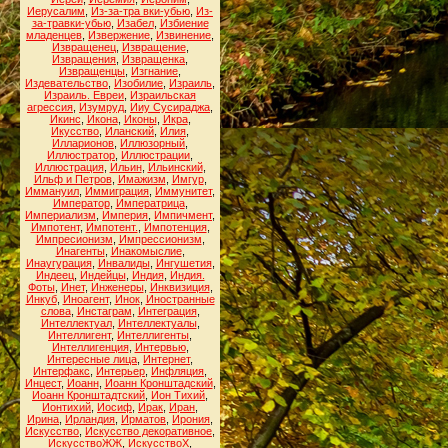
Иерусалим
,
Из-за-тра вки-убью
,
Из-
за-травки-убью
,
Изабел
,
Избиение
младенцев
,
Извержение
,
Извинение
,
Извращенец
,
Извращение
,
Извращения
,
Извращенка
,
Извращенцы
,
Изгнание
,
Издевательство
,
Изобилие
,
Израиль
,
Израиль. Евреи
,
Израильская
агрессия
,
Изумруд
,
Ииу Сусираджа
,
Икинс
,
Икона
,
Иконы
,
Икра
,
Икусство
,
Иланский
,
Илия
,
Илларионов
,
Иллюзорный
,
Иллюстратор
,
Иллюстрации
,
Иллюстрация
,
Ильин
,
Ильинский
,
Ильф и Петров
,
Имажизм
,
Имгур
,
Иммануил
,
Иммиграция
,
Иммунитет
,
Император
,
Императрица
,
Империализм
,
Империя
,
Импичмент
,
Импотент
,
Импотент.
,
Импотенция
,
Импресионизм
,
Импрессионизм
,
Инагенты
,
Инакомыслие
,
Инаугурация
,
Инвалиды
,
Ингушетия
,
Индеец
,
Индейцы
,
Индия
,
Индия.
Фоты
,
Инет
,
Инженеры
,
Инквизиция
,
Инкуб
,
Иноагент
,
Инок
,
Иностранные
слова
,
Инстаграм
,
Интеграция
,
Интеллектуал
,
Интеллектуалы
,
Интеллигент
,
Интеллигенты
,
Интеллигенция
,
Интервью
,
Интересные лица
,
Интернет
,
Интерфакс
,
Интерьер
,
Инфляция
,
Инцест
,
Иоанн
,
Иоанн Кронштадский
,
Иоанн Кронштадтский
,
Ион Тихий
,
Ионтихий
,
Иосиф
,
Ирак
,
Иран
,
Ирина
,
Ирландия
,
Ирматов
,
Ирония
,
Искусство
,
Искусство декоративное
,
ИскусствоЖЖ
,
ИскусствоХ
,