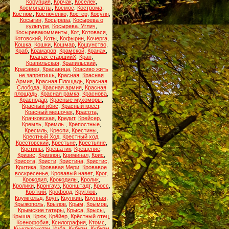
Корупция
,
Корчак
,
Коселёк
,
Космонавты
,
Космос
,
Кострома
,
Костюм
,
Костюченко
,
Костёр
,
Косуля
,
Косыгин
,
Косырева
,
Косырева о
культуре
,
Косырева. Углич
,
Косыревакомменты
,
Кот
,
Котовася
,
Котовский
,
Коты
,
Кофырин
,
Кочерга
,
Кошка
,
Кошки
,
Кошмар
,
Кощунство
,
Краб
,
Крамаров
,
Крамской
,
Кранах
,
Кранах-старшийХ
,
Крап
,
Крапильская
,
Крапильский
,
Красавец
,
Красавица
,
Красиво жить
не запретишь
,
Красная
,
Красная
Армия
,
Красная Площадь
,
Красная
Слобода
,
Красная армия
,
Красная
площадь
,
Красная рамка
,
Краснова
,
Краснодар
,
Красные мухоморы
,
Красный ибис
,
Красный крест
,
Красный мешочек
,
Красота
,
Крачковская
,
Кредит
,
Крейсер
,
Кремль
,
Кремль.
,
Крепостные
,
Кресмль
,
Креспи
,
Крестины
,
Крестный Ход
,
Крестный ход
,
Крестовский
,
Крестьне
,
Крестьяне
,
Кретины
,
Крещатик
,
Крещение
,
Кризис
,
Криллон
,
Криминал
,
Крис
,
Крисота
,
Кристи
,
Кристина
,
Кристис
,
Критика
,
Кровавая Мери
,
Кровавое
воскресенье
,
Кровавый навет
,
Крог
,
Крокодил
,
Крокодилы
,
Кролик
,
Кролики
,
Кронгауз
,
Кронштадт
,
Кросс
,
Кроткий
,
Крофорд
,
Круглов
,
Крумгольд
,
Круп
,
Крупкин
,
Крупная
,
Крыжополь
,
Крылов
,
Крым
,
Крымов
,
Крымские татары
,
Крыса
,
Крысы
,
Крыша
,
Крюк
,
Крёйер
,
Крёстный отец
,
Ксенофобия
,
Ксилография
,
Ктомс
,
Ку-клукс-клан
,
Куба
,
Кубизм
,
Кубизм