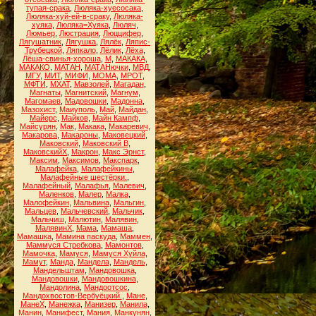
тупая-срака
,
Люляка-хуесосака
,
Люляка-хуй-ей-в-сраку
,
Люляка-
хуяка
,
Люляка=Хуяка
,
Люляч
,
Люмьер
,
Люстрация
,
Люццифер
,
Лягушатник
,
Лягушка
,
Лялёк
,
Ляпис-
Трубецкой
,
Ляпкало
,
Лёлик
,
Лёха
,
Лёша-свинья-хороша
,
М
,
МАКАКА
,
МАКАКО
,
МАТАН
,
МАТАНючки
,
МВД
,
МГУ
,
МИТ
,
МИФИ
,
МОМА
,
МРОТ
,
МФТИ
,
МХАТ
,
Мавзолей
,
Магадан
,
Магнаты
,
Магнитский
,
Магнум
,
Магомаев
,
Мадовошки
,
Мадонна
,
Мазохист
,
Маиуполь
,
Май
,
Майдан
,
Майерс
,
Майков
,
Майн Кампф
,
Майсурян
,
Мак
,
Макака
,
Макаревич
,
Макарова
,
Макароны
,
Маковецкий
,
Маковский
,
Маковский В
,
МаковскийХ
,
Макрон
,
Макс Эрнст
,
Максим
,
Максимов
,
Макспарк
,
Малафейка
,
Малафейкины
,
Малафейные шестёрки.
,
Малафейный
,
Малафья
,
Малевич
,
Маленков
,
Малер
,
Малка
,
Малофейкин
,
Мальвина
,
Мальгин
,
Мальцев
,
Мальчевский
,
Мальчик
,
Мальчиш
,
Малютин
,
Малявин
,
МалявинХ
,
Мама
,
Мамаша
,
Мамашка
,
Мамина паскуда
,
Маммен
,
Маммуся Стребкова
,
Мамонтов
,
Мамочка
,
Мамуся
,
Мамуся Хуйла
,
Мамут
,
Манда
,
Мандела
,
Мандель
,
Мандельштам
,
Мандовошка
,
Мандовошки
,
Мандовошкина
,
Мандолина
,
Мандоотсос
,
Мандохвостов-Вербуёцкий.
,
Мане
,
МанеХ
,
Манежка
,
Манизер
,
Манила
,
Манин
,
Манифест
,
Мания
,
Манкунян
,