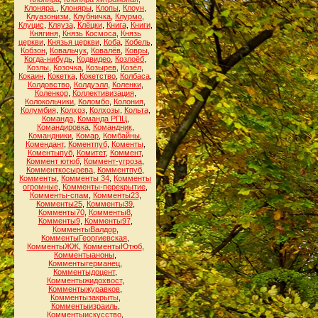
Клоняра.
,
Клоняры
,
Клопы
,
Клоун
,
Клуазонизм
,
Клубничка
,
Клурмо
,
Клуцис
,
Кляуза
,
Клёцки
,
Книга
,
Книги
,
Княгиня
,
Князь Космоса
,
Князь
церкви
,
Князья церкви
,
Коба
,
Кобель
,
Кобзон
,
Ковальчук
,
Ковалёв
,
Ковры
,
Когда-нибудь
,
Кодвидео
,
Козлоёб
,
Козлы
,
Козочка
,
Козырев
,
Козёл
,
Кокаин
,
Кокетка
,
Кокетство
,
Колбаса
,
Колдовство
,
Колдуэлл
,
Коленки
,
Коленкор
,
Коллективизация
,
Колокольчики
,
Коломбо
,
Колония
,
Колумбия
,
Колхоз
,
Колхозы
,
Кольта
,
Команда
,
Команда РПЦ
,
Командировка
,
Командник
,
Командники
,
Комар
,
Комбайны
,
Комендант
,
Коментпуб
,
Коменты
,
Коментыпуб
,
Комитет
,
Коммент
,
Коммент ютюб
,
Коммент-угроза
,
Комменткосырева
,
Комментпуб
,
Комменты
,
Комменты 34
,
Комменты
огромные
,
Комменты-перекрытие
,
Комменты-спам
,
Комменты23
,
Комменты25
,
Комменты39
,
Комменты70
,
Комменты8
,
Комменты9
,
Комменты97
,
КомментыВалдор
,
КомментыГеоргиевская
,
КомментыЖЖ
,
КомментыЮтюб
,
Комментыаноны
,
Комментыгерманец
,
Комментыдоцент
,
Комментыжидохвост
,
Комментыжуравков
,
Комментызакрыты
,
Комментыизраиль
,
Комментыискусство
,