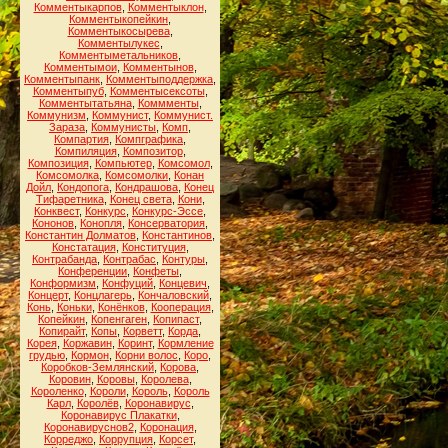
Комментыкарпов
,
Комментыклон
,
Комментыкопейкин
,
Комментыкосырева
,
Комментылукес
,
Комментыметальников
,
Комментымои
,
Комментынов
,
Комментыпанк
,
Комментыподдержка
,
Комментыпуб
,
Комментысексоты
,
Комментытатьяна
,
Коммменты
,
Коммунизм
,
Коммунист
,
Коммунист.
Зараза
,
Коммунисты
,
Комп
,
Компартия
,
Компграфика
,
Компиляция
,
Композитор
,
Композиция
,
Компьютер
,
Комсомол
,
Комсомолка
,
Комсомолки
,
Конан
Дойл
,
Кондопога
,
Кондрашова
,
Конец
Тифаретника
,
Конец света
,
Кони
,
Конквест
,
Конкурс
,
Конкурс-Эссе
,
Кононов
,
Конопля
,
Консерватория
,
Константин Долматов
,
Константинов
,
Констатация
,
Конституция
,
Контрабанда
,
Контрабас
,
Контуры
,
Конференции
,
Конфеты
,
Конформизм
,
Конфуций
,
Концевич
,
Концерт
,
Концлагерь
,
Кончаловский
,
Конь
,
Коньки
,
Конёнков
,
Кооперация
,
Копейкин
,
Копенгаген
,
Копипаст
,
Копирайт
,
Копы
,
Корветт
,
Корда
,
Корея
,
Коржавин
,
Коринт
,
Кормление
грудью
,
Кормон
,
Корни волос
,
Коро
,
Коробков-Землянский
,
Корова
,
Коровин
,
Коровы
,
Королева
,
Короленко
,
Короли
,
Король
,
Король
Карл
,
Королёв
,
Коронавирус
,
Коронавирус Плакатки
,
Коронавируснов2
,
Коронация
,
Корреджо
,
Коррупция
,
Корсет
,