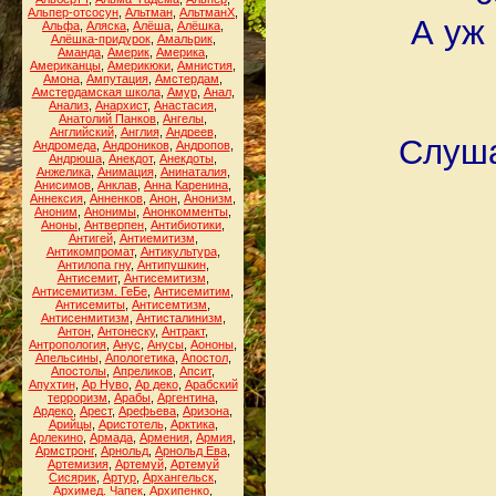
Альпер-отсосун
,
Альтман
,
АльтманХ
,
А уж
Альфа
,
Аляска
,
Алёша
,
Алёшка
,
Алёшка-придурок
,
Амальрик
,
Аманда
,
Америк
,
Америка
,
Американцы
,
Америкюки
,
Амнистия
,
Амона
,
Ампутация
,
Амстердам
,
Амстердамская школа
,
Амур
,
Анал
,
Анализ
,
Анархист
,
Анастасия
,
Анатолий Панков
,
Ангелы
,
Английский
,
Англия
,
Андреев
,
Слуша
Андромеда
,
Андроников
,
Андропов
,
Андрюша
,
Анекдот
,
Анекдоты
,
Анжелика
,
Анимация
,
Анинаталия
,
Анисимов
,
Анклав
,
Анна Каренина
,
Аннексия
,
Анненков
,
Анон
,
Анонизм
,
Аноним
,
Анонимы
,
Анонкомменты
,
Аноны
,
Антверпен
,
Антибиотики
,
Антигей
,
Антиемитизм
,
Антикомпромат
,
Антикультура
,
Антилопа гну
,
Антипушкин
,
Антисемит
,
Антисемитизм
,
Антисемитизм. ГеБе
,
Антисемитим
,
Антисемиты
,
Антисемтизм
,
Антисенмитизм
,
Антисталинизм
,
Антон
,
Антонеску
,
Антракт
,
Антропология
,
Анус
,
Анусы
,
Аононы
,
Апельсины
,
Апологетика
,
Апостол
,
Апостолы
,
Апреликов
,
Апсит
,
Апухтин
,
Ар Нуво
,
Ар деко
,
Арабский
терроризм
,
Арабы
,
Аргентина
,
Ардеко
,
Арест
,
Арефьева
,
Аризона
,
Арийцы
,
Аристотель
,
Арктика
,
Арлекино
,
Армада
,
Армения
,
Армия
,
Армстронг
,
Арнольд
,
Арнольд Ева
,
Артемизия
,
Артемуй
,
Артемуй
Сисярик
,
Артур
,
Архангельск
,
Архимед. Чапек
,
Архипенко
,