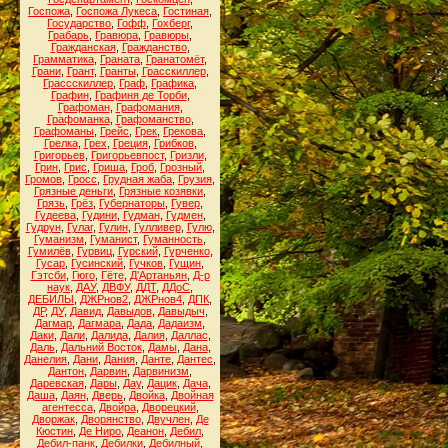
Госпожа
,
Госпожа Лукеса
,
Гостиная
,
Государство
,
Гофф
,
Гохберг
,
Грабарь
,
Гравюра
,
Гравюры
,
Гражданская
,
Гражданство
,
Грамматика
,
Граната
,
Гранатомёт
,
Грани
,
Грант
,
Гранты
,
Грасскиллер
,
Грассскиллер
,
Граф
,
Графика
,
Графин
,
Графиня де Торби
,
Графоман
,
Графомания
,
Графоманка
,
Графоманство
,
Графоманы
,
Грейс
,
Грек
,
Грекова
,
Грелка
,
Грех
,
Греция
,
Грибков
,
Григорьев
,
Григорьевпост
,
Гризли
,
Грин
,
Грис
,
Гриша
,
Гроб
,
Грозный
,
Громов
,
Гросс
,
Грудная жаба
,
Грузия
,
Грязные деньги
,
Грязные козявки
,
Грязь
,
Грёз
,
Губернаторы
,
Гувер
,
Гудеева
,
Гудини
,
Гудман
,
Гудмен
,
Гудрун
,
Гулаг
,
Гулин
,
Гулливер
,
Гулю
,
Гуманизм
,
Гуманист
,
Гуманность
,
Гумилёв
,
Гурвиц
,
Гурский
,
Гурченко
,
Гусар
,
Гусинский
,
Гучков
,
Гущин
,
Гэтсби
,
Гюго
,
Гёте
,
Д'Артаньян
,
Д-р
наук
,
ДАУ
,
ДВФУ
,
ДДТ
,
ДДоС
,
ДЕБИЛЫ
,
ДЖРнов2
,
ДЖРнов4
,
ДПК
,
ДР
,
ДУ
,
Давид
,
Давыдов
,
Давыдыч
,
Дагмар
,
Дагмара
,
Дада
,
Дадаизм
,
Даки
,
Дали
,
Далида
,
Далия
,
Даллас
,
Даль
,
Дальний Восток
,
Дамы
,
Дана
,
Данелия
,
Дани
,
Дания
,
Данте
,
Дантес
,
Дантон
,
Дарвин
,
Дарвинизм
,
Даревская
,
Дары
,
Дау
,
Дацик
,
Дача
,
Даша
,
Даян
,
Дверь
,
Двойка
,
Двойная
агентесса
,
Двойра
,
Дворецкий
,
Дворжак
,
Дворянство
,
Двучлен
,
Де
Кюстин
,
Де Ниро
,
Деанон
,
Дебил
,
Дебил-панк
,
Дебилки
,
Дебилный
,