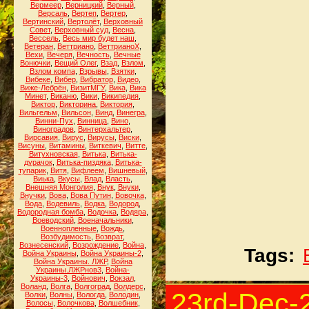
Вермеер
,
Верницкий
,
Верный
,
Версаль
,
Вертеп
,
Вертер
,
Вертинский
,
Вертолёт
,
Верховный
Совет
,
Верховный суд
,
Весна
,
Вессель
,
Весь мир будет наш
,
Ветеран
,
Веттриано
,
ВеттрианоХ
,
Вехи
,
Вечеря
,
Вечность
,
Вечные
Вонючки
,
Вещий Олег
,
Взад
,
Взлом
,
Взлом компа
,
Взрывы
,
Взятки
,
Вибеке
,
Вибер
,
Вибратор
,
Видео
,
Виже-Лебрён
,
ВизитМГУ
,
Вика
,
Вика
Минет
,
Виканю
,
Вики
,
Википедия
,
Виктор
,
Викторина
,
Виктория
,
Вильгельм
,
Вильсон
,
Винд
,
Винегра
,
Винни-Пух
,
Винница
,
Вино
,
Виноградов
,
Винтерхальтер
,
Вирсавия
,
Вирус
,
Вирусы
,
Виски
,
Висуны
,
Витамины
,
Виткевич
,
Витте
,
Витухновская
,
Витька
,
Витька-
дурачок
,
Витька-пиздяка
,
Витька-
тупарик
,
Витя
,
Вифлеем
,
Вишневый
,
Виька
,
Вкусы
,
Влад
,
Власть
,
Внешняя Монголия
,
Внук
,
Внуки
,
Внучки
,
Вова
,
Вова Путин
,
Вовочка
,
Вода
,
Водевиль
,
Водка
,
Водород
,
Водородная бомба
,
Водочка
,
Водяра
,
Воеводский
,
Военачальники
,
Военнопленные
,
Вождь
,
Возбудимость
,
Возврат
,
Вознесенский
,
Возрождение
,
Война
,
Tags:
Война Украины
,
Война Украины-2
,
Война Украины. ЛЖР
,
Война
Украины.ЛЖРнов3
,
Война-
Украины-3
,
Войнович
,
Вокзал
,
Воланд
,
Волга
,
Волгоград
,
Волдерс
,
23rd-Dec-
Волки
,
Волны
,
Вологда
,
Володин
,
Волосы
,
Волочкова
,
Волшебник
,