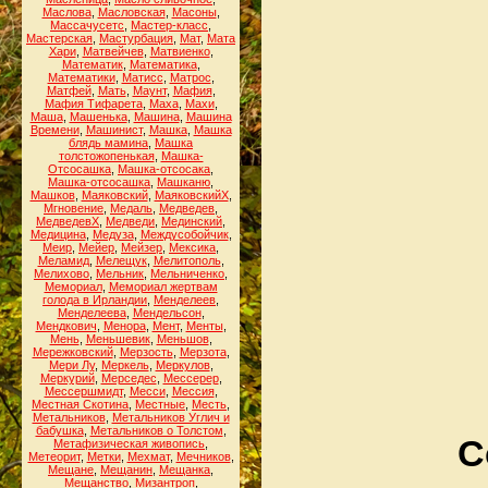
Маслова
,
Масловская
,
Масоны
,
Массачусетс
,
Мастер-класс
,
Мастерская
,
Мастурбация
,
Мат
,
Мата
Хари
,
Матвейчев
,
Матвиенко
,
Математик
,
Математика
,
Математики
,
Матисс
,
Матрос
,
Матфей
,
Мать
,
Маунт
,
Мафия
,
Мафия Тифарета
,
Маха
,
Махи
,
Маша
,
Машенька
,
Машина
,
Машина
Времени
,
Машинист
,
Машка
,
Машка
блядь мамина
,
Машка
толстожопенькая
,
Машка-
Отсосашка
,
Машка-отсосака
,
Машка-отсосашка
,
Машканю
,
Машков
,
Маяковский
,
МаяковскийХ
,
Мгновение
,
Медаль
,
Медведев
,
МедведевХ
,
Медведи
,
Мединский
,
Медицина
,
Медуза
,
Междусобойчик
,
Меир
,
Мейер
,
Мейзер
,
Мексика
,
Меламид
,
Мелещук
,
Мелитополь
,
Мелихово
,
Мельник
,
Мельниченко
,
Мемориал
,
Мемориал жертвам
голода в Ирландии
,
Менделеев
,
Менделеева
,
Мендельсон
,
Мендкович
,
Менора
,
Мент
,
Менты
,
Мень
,
Меньшевик
,
Меньшов
,
Мережковский
,
Мерзость
,
Мерзота
,
Мери Лу
,
Меркель
,
Меркулов
,
Меркурий
,
Мерседес
,
Мессерер
,
Мессершмидт
,
Месси
,
Мессия
,
Местная Скотина
,
Местные
,
Месть
,
Метальников
,
Метальников Углич и
бабушка
,
Метальников о Толстом
,
С
Метафизическая живопись
,
Метеорит
,
Метки
,
Мехмат
,
Мечников
,
Мещане
,
Мещанин
,
Мещанка
,
Мещанство
,
Мизантроп
,