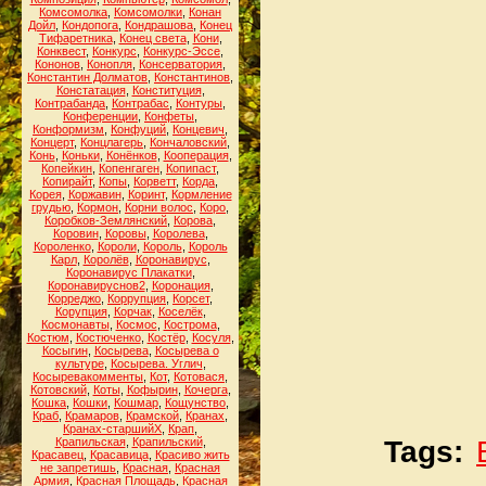
Комсомолка
,
Комсомолки
,
Конан
Дойл
,
Кондопога
,
Кондрашова
,
Конец
Тифаретника
,
Конец света
,
Кони
,
Конквест
,
Конкурс
,
Конкурс-Эссе
,
Кононов
,
Конопля
,
Консерватория
,
Константин Долматов
,
Константинов
,
Констатация
,
Конституция
,
Контрабанда
,
Контрабас
,
Контуры
,
Конференции
,
Конфеты
,
Конформизм
,
Конфуций
,
Концевич
,
Концерт
,
Концлагерь
,
Кончаловский
,
Конь
,
Коньки
,
Конёнков
,
Кооперация
,
Копейкин
,
Копенгаген
,
Копипаст
,
Копирайт
,
Копы
,
Корветт
,
Корда
,
Корея
,
Коржавин
,
Коринт
,
Кормление
грудью
,
Кормон
,
Корни волос
,
Коро
,
Коробков-Землянский
,
Корова
,
Коровин
,
Коровы
,
Королева
,
Короленко
,
Короли
,
Король
,
Король
Карл
,
Королёв
,
Коронавирус
,
Коронавирус Плакатки
,
Коронавируснов2
,
Коронация
,
Корреджо
,
Коррупция
,
Корсет
,
Корупция
,
Корчак
,
Коселёк
,
Космонавты
,
Космос
,
Кострома
,
Костюм
,
Костюченко
,
Костёр
,
Косуля
,
Косыгин
,
Косырева
,
Косырева о
культуре
,
Косырева. Углич
,
Косыревакомменты
,
Кот
,
Котовася
,
Котовский
,
Коты
,
Кофырин
,
Кочерга
,
Кошка
,
Кошки
,
Кошмар
,
Кощунство
,
Краб
,
Крамаров
,
Крамской
,
Кранах
,
Кранах-старшийХ
,
Крап
,
Крапильская
,
Крапильский
,
Tags:
Красавец
,
Красавица
,
Красиво жить
не запретишь
,
Красная
,
Красная
Армия
,
Красная Площадь
,
Красная