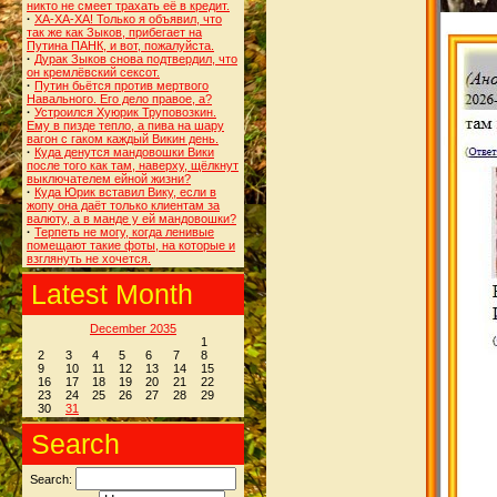
никто не смеет трахать её в кредит.
·
ХА-ХА-ХА! Только я объявил, что
так же как Зыков, прибегает на
Путина ПАНК, и вот, пожалуйста.
·
Дурак Зыков снова подтвердил, что
он кремлёвский сексот.
·
Путин бьётся против мертвого
Навального. Его дело правое, а?
·
Устроился Хуюрик Труповозкин.
Ему в пизде тепло, а пива на шару
вагон с гаком каждый Викин день.
·
Куда денутся мандовошки Вики
после того как там, наверху, щёлкнут
выключателем ейной жизни?
·
Куда Юрик вставил Вику, если в
жопу она даёт только клиентам за
валюту, а в манде у ей мандовошки?
·
Терпеть не могу, когда ленивые
помещают такие фоты, на которые и
взглянуть не хочется.
Latest Month
December 2035
1
2
3
4
5
6
7
8
9
10
11
12
13
14
15
16
17
18
19
20
21
22
23
24
25
26
27
28
29
30
31
Search
Search: