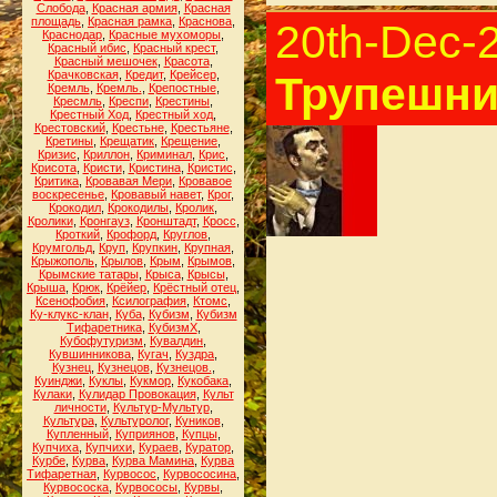
Слобода
,
Красная армия
,
Красная
площадь
,
Красная рамка
,
Краснова
,
20th-Dec-
Краснодар
,
Красные мухоморы
,
Красный ибис
,
Красный крест
,
Красный мешочек
,
Красота
,
Крачковская
,
Кредит
,
Крейсер
,
Трупешни
Кремль
,
Кремль.
,
Крепостные
,
Кресмль
,
Креспи
,
Крестины
,
Крестный Ход
,
Крестный ход
,
Крестовский
,
Крестьне
,
Крестьяне
,
Кретины
,
Крещатик
,
Крещение
,
Кризис
,
Криллон
,
Криминал
,
Крис
,
Крисота
,
Кристи
,
Кристина
,
Кристис
,
Критика
,
Кровавая Мери
,
Кровавое
воскресенье
,
Кровавый навет
,
Крог
,
Крокодил
,
Крокодилы
,
Кролик
,
Кролики
,
Кронгауз
,
Кронштадт
,
Кросс
,
Кроткий
,
Крофорд
,
Круглов
,
Крумгольд
,
Круп
,
Крупкин
,
Крупная
,
Крыжополь
,
Крылов
,
Крым
,
Крымов
,
Крымские татары
,
Крыса
,
Крысы
,
Крыша
,
Крюк
,
Крёйер
,
Крёстный отец
,
Ксенофобия
,
Ксилография
,
Ктомс
,
Ку-клукс-клан
,
Куба
,
Кубизм
,
Кубизм
Тифаретника
,
КубизмХ
,
Кубофутуризм
,
Кувалдин
,
Кувшинникова
,
Кугач
,
Куздра
,
Кузнец
,
Кузнецов
,
Кузнецов.
,
Куинджи
,
Куклы
,
Кукмор
,
Кукобака
,
Кулаки
,
Кулидар Провокация
,
Культ
личности
,
Культур-Мультур
,
Культура
,
Культуролог
,
Куников
,
Купленный
,
Куприянов
,
Купцы
,
Купчиха
,
Купчихи
,
Кураев
,
Куратор
,
Курбе
,
Курва
,
Курва Мамина
,
Курва
Тифаретная
,
Курвосос
,
Курвососина
,
Курвососка
,
Курвососы
,
Курвы
,