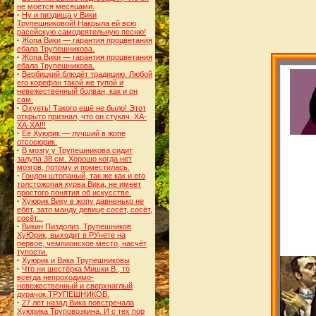
не моется месяцами.
·
Ну и пиздища у Вики
Трупешниковой! Накрыла ей всю
расейскую самодеятельную песню!
·
Жопа Вики — гарантия процветания
ебала Трупешникова.
·
Жопа Вики — гарантия процветания
ебала Трупешникова.
·
Вербицкий блюдёт традицию. Любой
его корефан такой же тупой и
невежественный болван, как и он
сам.
·
Охуеть! Такого ещё не было! Этот
открыто признал, что он стукач. ХА-
ХА-ХА!!!
·
Её Хуюрик — лучший в жопе
отсосюрик.
·
В мозгу у Трупешникова сидит
залупа 38 см. Хорошо когда нет
мозгов, потому и поместилась.
·
Гондон штопаный, так же как и его
толстожопая курва Вика, не имеет
простого понятия об искусстве.
·
Хуюрик Вику в жопу давненько не
ебёт, зато манду девице сосёт, сосёт,
сосёт...
·
Викин Пиздолиз, Трупешников
ХуЮрик, выходит в РУнете на
первое, чемпионское место, насчёт
тупости.
·
Хуюрик и Вика Трупешниковы
·
Что ни шестёрка Мишки В., то
всегда непроходимо-
невежественный и сверхнаглый
дурачок.ТРУПЕШНИКОВ.
·
27 лет назад Вика повстречала
Хуюрика Труповозкина. И с тех пор