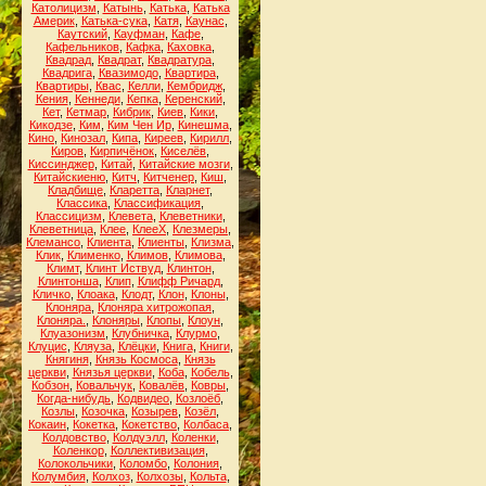
Католицизм
,
Катынь
,
Катька
,
Катька
Америк
,
Катька-сука
,
Катя
,
Каунас
,
Каутский
,
Кауфман
,
Кафе
,
Кафельников
,
Кафка
,
Каховка
,
Квадрад
,
Квадрат
,
Квадратура
,
Квадрига
,
Квазимодо
,
Квартира
,
Квартиры
,
Квас
,
Келли
,
Кембридж
,
Кения
,
Кеннеди
,
Кепка
,
Керенский
,
Кет
,
Кетмар
,
Кибрик
,
Киев
,
Кики
,
Кикодзе
,
Ким
,
Ким Чен Ир
,
Кинешма
,
Кино
,
Кинозал
,
Кипа
,
Киреев
,
Кирилл
,
Киров
,
Кирпичёнок
,
Киселёв
,
Киссинджер
,
Китай
,
Китайские мозги
,
Китайскиеню
,
Китч
,
Китченер
,
Киш
,
Кладбище
,
Кларетта
,
Кларнет
,
Классика
,
Классификация
,
Классицизм
,
Клевета
,
Клеветники
,
Клеветница
,
Клее
,
КлееХ
,
Клезмеры
,
Клемансо
,
Клиента
,
Клиенты
,
Клизма
,
Клик
,
Клименко
,
Климов
,
Климова
,
Климт
,
Клинт Иствуд
,
Клинтон
,
Клинтонша
,
Клип
,
Клифф Ричард
,
Кличко
,
Клоака
,
Клодт
,
Клон
,
Клоны
,
Клоняра
,
Клоняра хитрожопая
,
Клоняра.
,
Клоняры
,
Клопы
,
Клоун
,
Клуазонизм
,
Клубничка
,
Клурмо
,
Клуцис
,
Кляуза
,
Клёцки
,
Книга
,
Книги
,
Княгиня
,
Князь Космоса
,
Князь
церкви
,
Князья церкви
,
Коба
,
Кобель
,
Кобзон
,
Ковальчук
,
Ковалёв
,
Ковры
,
Когда-нибудь
,
Кодвидео
,
Козлоёб
,
Козлы
,
Козочка
,
Козырев
,
Козёл
,
Кокаин
,
Кокетка
,
Кокетство
,
Колбаса
,
Колдовство
,
Колдуэлл
,
Коленки
,
Коленкор
,
Коллективизация
,
Колокольчики
,
Коломбо
,
Колония
,
Колумбия
,
Колхоз
,
Колхозы
,
Кольта
,