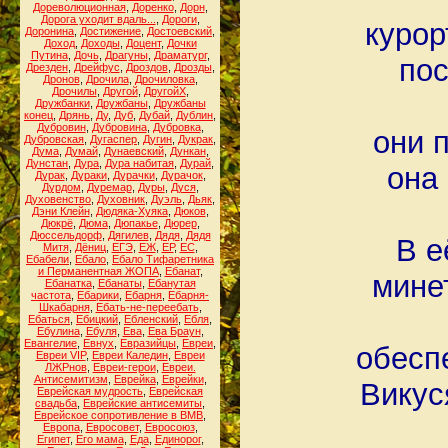
Дореволюционная
,
Доренко
,
Дорн
,
Дорога уходит вдаль...
,
Дороги
,
курор
Доронина
,
Достижение
,
Достоевский
,
Доход
,
Доходы
,
Доцент
,
Дочки
Путина
,
Дочь
,
Драгуны
,
Драматург
,
пос
Дрезден
,
Дрейфус
,
Дроздов
,
Дрозды
,
Дронов
,
Дрочила
,
Дрочиловка
,
Дрочилы
,
Другой
,
ДругойХ
,
Дружбанки
,
Дружбаны
,
Дружбаны
конец
,
Дрянь
,
Ду
,
Дуб
,
Дубай
,
Дублин
,
Дубровин
,
Дубровина
,
Дубровка
,
они 
Дубровская
,
Дугаспер
,
Дугин
,
Дукрак
,
Дума
,
Думай
,
Дунаевский
,
Дункан
,
Дунстан
,
Дура
,
Дура набитая
,
Дурай
,
она 
Дурак
,
Дураки
,
Дурачки
,
Дурачок
,
Дурдом
,
Дуремар
,
Дуры
,
Дуся
,
Духовенство
,
Духовник
,
Дуэль
,
Дьяк
,
Дэни Клейн
,
Дюдяка-Хуяка
,
Дюков
,
Дюкрё
,
Дюма
,
Дюпакье
,
Дюрер
,
Дюссельдорф
,
Дягилев
,
Дядя
,
Дядя
В е
Митя
,
Дёниц
,
ЕГЭ
,
ЕЖ
,
ЕР
,
ЕС
,
Ебабели
,
Ебало
,
Ебало Тифаретника
и Перманентная ЖОПА
,
Ебанат
,
минет
Ебанатка
,
Ебанаты
,
Ебанутая
частота
,
Ебарики
,
Ебарня
,
Ебарня-
Шкабарня
,
Ебать-не-переебать
,
Ебаться
,
Ебицкий
,
Ебленский
,
Ебля
,
Ебулина
,
Ебуля
,
Ева
,
Ева Браун
,
Евангелие
,
Евнух
,
Евразийцы
,
Евреи
,
обесп
Евреи VIP
,
Евреи Каледин
,
Евреи
ЛЖРнов
,
Евреи-герои
,
Евреи.
Антисемитизм
,
Еврейка
,
Еврейки
,
Викус
Еврейская мудрость
,
Еврейская
свадьба
,
Еврейские антисемиты
,
Еврейское сопротивление в ВМВ
,
Европа
,
Евросовет
,
Евросоюз
,
Египет
,
Его мама
,
Еда
,
Единорог
,