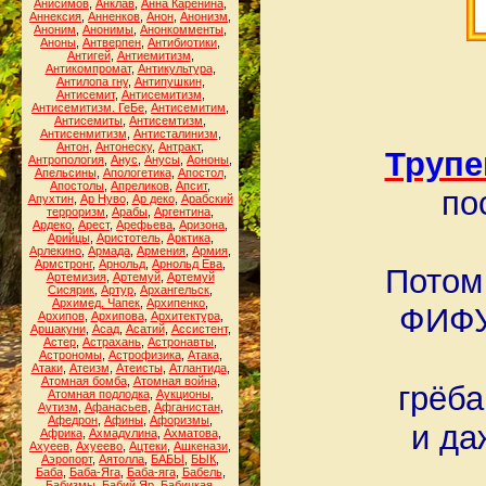
Анисимов
,
Анклав
,
Анна Каренина
,
Аннексия
,
Анненков
,
Анон
,
Анонизм
,
Аноним
,
Анонимы
,
Анонкомменты
,
Аноны
,
Антверпен
,
Антибиотики
,
Антигей
,
Антиемитизм
,
Антикомпромат
,
Антикультура
,
Антилопа гну
,
Антипушкин
,
Антисемит
,
Антисемитизм
,
Антисемитизм. ГеБе
,
Антисемитим
,
Антисемиты
,
Антисемтизм
,
Антисенмитизм
,
Антисталинизм
,
Антон
,
Антонеску
,
Антракт
,
Труп
Антропология
,
Анус
,
Анусы
,
Аононы
,
Апельсины
,
Апологетика
,
Апостол
,
Апостолы
,
Апреликов
,
Апсит
,
по
Апухтин
,
Ар Нуво
,
Ар деко
,
Арабский
терроризм
,
Арабы
,
Аргентина
,
Ардеко
,
Арест
,
Арефьева
,
Аризона
,
Арийцы
,
Аристотель
,
Арктика
,
Арлекино
,
Армада
,
Армения
,
Армия
,
Армстронг
,
Арнольд
,
Арнольд Ева
,
Потом
Артемизия
,
Артемуй
,
Артемуй
Сисярик
,
Артур
,
Архангельск
,
Архимед. Чапек
,
Архипенко
,
ФИФУ 
Архипов
,
Архипова
,
Архитектура
,
Аршакуни
,
Асад
,
Асатий
,
Ассистент
,
Астер
,
Астрахань
,
Астронавты
,
Астрономы
,
Астрофизика
,
Атака
,
Атаки
,
Атеизм
,
Атеисты
,
Атлантида
,
Атомная бомба
,
Атомная война
,
грёба
Атомная подлодка
,
Аукционы
,
Аутизм
,
Афанасьев
,
Афганистан
,
Афедрон
,
Афины
,
Афоризмы
,
и да
Африка
,
Ахмадулина
,
Ахматова
,
Ахуеев
,
Ахуеево
,
Ацтеки
,
Ашкенази
,
Аэропорт
,
Аятолла
,
БАБЫ
,
БЫК
,
Баба
,
Баба-Яга
,
Баба-яга
,
Бабель
,
Бабизмы
,
Бабий Яр
,
Бабицкая
,