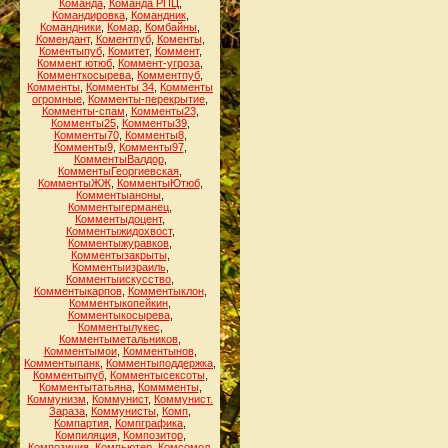
Команда
,
Команда РПЦ
,
Командировка
,
Командник
,
Командники
,
Комар
,
Комбайны
,
Комендант
,
Коментпуб
,
Коменты
,
Коментыпуб
,
Комитет
,
Коммент
,
Коммент ютюб
,
Коммент-угроза
,
Комменткосырева
,
Комментпуб
,
Комменты
,
Комменты 34
,
Комменты
огромные
,
Комменты-перекрытие
,
Комменты-спам
,
Комменты23
,
Комменты25
,
Комменты39
,
Комменты70
,
Комменты8
,
Комменты9
,
Комменты97
,
КомментыВалдор
,
КомментыГеоргиевская
,
КомментыЖЖ
,
КомментыЮтюб
,
Комментыаноны
,
Комментыгерманец
,
Комментыдоцент
,
Комментыжидохвост
,
Комментыжуравков
,
Комментызакрыты
,
Комментыизраиль
,
Комментыискусство
,
Комментыкарпов
,
Комментыклон
,
Комментыкопейкин
,
Комментыкосырева
,
Комментылукес
,
Комментыметальников
,
Комментымои
,
Комментынов
,
Комментыпанк
,
Комментыподдержка
,
Комментыпуб
,
Комментысексоты
,
Комментытатьяна
,
Коммменты
,
Коммунизм
,
Коммунист
,
Коммунист.
Зараза
,
Коммунисты
,
Комп
,
Компартия
,
Компграфика
,
Компиляция
,
Композитор
,
Композиция
,
Компьютер
,
Комсомол
,