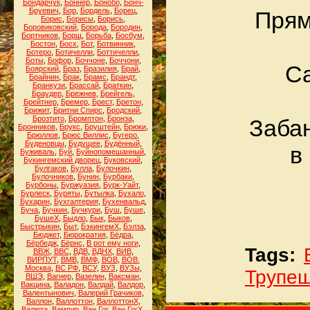
Бондарчук
,
Боннер
,
Бонобо
,
Бонч-
Бруевич
,
Бор
,
Бордель
,
Борец
,
Прям
Борис
,
Борисы
,
Борись
,
Боровиковский
,
Борода
,
Бородин
,
Бортников
,
Борщ
,
Борьба
,
Босбум
,
Бостон
,
Босх
,
Бот
,
Ботвинник
,
Ботеро
,
Ботичелли
,
Боттичелли
,
Боты
,
Бофор
,
Боччоне
,
Боччони
,
Са
Боярский
,
Браз
,
Бразилия
,
Брай
,
Брайнин
,
Брак
,
Брамс
,
Брандт
,
Бранкузи
,
Брассай
,
Браткин
,
Браудер
,
Брежнев
,
Брейгель
,
Брейтнер
,
Бремер
,
Брест
,
Бретон
,
Брижит
,
Бритни Спирс
,
Бродский
,
Брозтито
,
Бромптон
,
Бронза
,
Забан
Бронников
,
Брукс
,
Бруштейн
,
Брюки
,
Брюллов
,
Брюс Виллис
,
Бугеро
,
Буденовцы
,
Будущее
,
Будённый
,
в
Буживаль
,
Буй
,
Буйнопомешанный
,
Букингемский дворец
,
Буковский
,
Булгаков
,
Булла
,
Булочкин
,
Булочников
,
Бунин
,
Бурбаки
,
Бурбоны
,
Буржуазия
,
Бурк-Уайт
,
Бурлеск
,
Буряты
,
Бутылка
,
Бухало
,
Бухарин
,
Бухгалтерия
,
Бухенвальд
,
Буча
,
Бучкин
,
Бучкури
,
Буш
,
Буше
,
БушеХ
,
Быдло
,
Бык
,
Быков
,
Быстрыкин
,
Быт
,
БэкингемХ
,
Бэлза
,
Бюджет
,
Бюрократия
,
Бёдра
,
Бёрбедж
,
Бёрнс
,
В рот ему ноги
,
Tags:
ВВЖ
,
ВВС
,
ВДВ
,
ВДНХ
,
ВИВ
,
ВИРПУТ
,
ВМВ
,
ВМФ
,
ВОВ
,
ВОВ.
Москва
,
ВС РФ
,
ВСУ
,
ВУЗ
,
ВУЗы
,
Трупеш
ВШЭ
,
Вагнер
,
Вазелин
,
Ваксман
,
Вакцина
,
Валадон
,
Валдай
,
Валдор
,
Валентынович
,
Валерий Грачиков
,
Валлон
,
Валлоттон
,
ВаллоттонХ
,
Валюта
,
Вампир
,
Ван Гог
,
Ван ГогХ
,