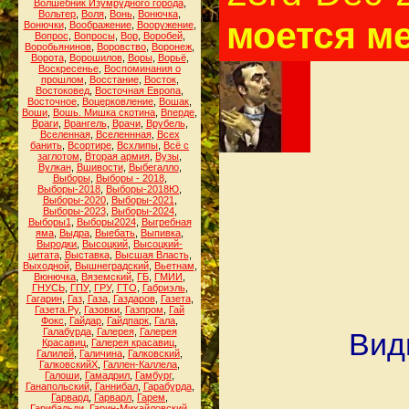
Волшебник Изумрудного города
,
Вольтер
,
Воля
,
Вонь
,
Вонючка
,
моется м
Вонючки
,
Воображение
,
Вооружение
,
Вопрос
,
Вопросы
,
Вор
,
Воробей
,
Воробьянинов
,
Воровство
,
Воронеж
,
Ворота
,
Ворошилов
,
Воры
,
Ворьё
,
Воскресенье
,
Воспоминания о
прошлом
,
Восстание
,
Восток
,
Востоковед
,
Восточная Европа
,
Восточное
,
Воцерковление
,
Вошак
,
Воши
,
Вошь. Мишка скотина
,
Вперде
,
Враги
,
Врангель
,
Врачи
,
Врубель
,
Вселенная
,
Вселеннная
,
Всех
банить
,
Всортире
,
Всхлипы
,
Всё с
заглотом
,
Вторая армия
,
Вузы
,
Вулкан
,
Вшивости
,
Выбегалло
,
Выборы
,
Выборы - 2018
,
Выборы-2018
,
Выборы-2018Ю
,
Выборы-2020
,
Выборы-2021
,
Выборы-2023
,
Выборы-2024
,
Выборы1
,
Выборы2024
,
Выгребная
яма
,
Выдра
,
Выебать
,
Выпивка
,
Выродки
,
Высоцкий
,
Высоцкий-
цитата
,
Выставка
,
Высшая Власть
,
Выходной
,
Вышнеградский
,
Вьетнам
,
Вюнючка
,
Вяземский
,
ГБ
,
ГМИИ
,
ГНУСЬ
,
ГПУ
,
ГРУ
,
ГТО
,
Габриэль
,
Гагарин
,
Газ
,
Газа
,
Газдаров
,
Газета
,
Газета.Ру
,
Газовки
,
Газпром
,
Гай
Фокс
,
Гайдар
,
Гайдпарк
,
Гала
,
Галабурда
,
Галерея
,
Галерея
Види
Красавиц
,
Галерея красавиц
,
Галилей
,
Галичина
,
Галковский
,
ГалковскийХ
,
Галлен-Каллела
,
Галоши
,
Гамадрил
,
Гамбург
,
Ганапольский
,
Ганнибал
,
Гарабурда
,
Гарвард
,
Гарварл
,
Гарем
,
Гарибальди
,
Гарин-Михайловский
,