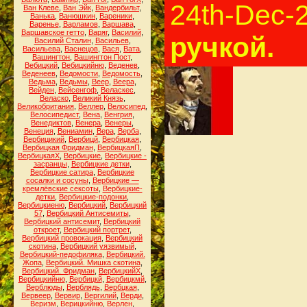
24th-Dec-
Ван Клеве
,
Ван Эйк
,
Вандербильт
,
Ванька
,
Ванюшкин
,
Вареники
,
Варенье
,
Варламов
,
Варшава
,
Варшавское гетто
,
Варяг
,
Василий
,
ручкой.
Василий Сталин
,
Васильев
,
Васильева
,
Васнецов
,
Вася
,
Вата
,
Вашингтон
,
Вашингтон Пост
,
Вебицкий
,
Вебицкийню
,
Веденев
,
Веденеев
,
Ведомости
,
Ведомость
,
Ведьма
,
Ведьмы
,
Веер
,
Веера
,
Вейден
,
Вейсенгоф
,
Веласкес
,
Веласко
,
Великий Князь
,
Великобритания
,
Веллер
,
Велосипед
,
Велосипедист
,
Вена
,
Венгрия
,
Венедиктов
,
Венера
,
Венеры
,
Венеция
,
Вениамин
,
Вера
,
Верба
,
Вербицикий
,
Вербицй
,
Вербицкая
,
Вербицкая Фридман
,
ВербицкаяП
,
ВербицкаяХ
,
Вербицкие
,
Вербицкие -
засранцы
,
Вербицкие детки
,
Вербицкие сатира
,
Вербицкие
сосалки и сосуны
,
Вербицкие —
кремлёвские сексоты
,
Вербицкие-
детки
,
Вербицкие-подонки
,
Вербицкиеню
,
Вербицкий
,
Вербицкий
57
,
Вербицкий Антисемиты
,
Вербицкий антисемит
,
Вербицкий
откроет
,
Вербицкий портрет
,
Вербицкий провокация
,
Вербицкий
скотина
,
Вербицкий уязвимый
,
Вербицкий-педофиляка
,
Вербицкий.
Жопа
,
Вербицкий. Мишка скотина
,
Вербицкий. Фридман
,
ВербицкийХ
,
Вербицкийню
,
Вербицкй
,
Вербицкмй
,
Верблюды
,
Верблядь
,
Вербцкая
,
Вервеер
,
Вервир
,
Вергилий
,
Верди
,
Веризм
,
Верицкийню
,
Верлен
,