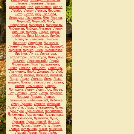
Леонов
,
Леонтьев
,
Лепра
,
Лермонтов
,
Лес
,
Лесбиянки
,
Лесбо
,
Лесбос
,
Лесин
,
Лесков
,
Лессинг
,
Лето
,
Летов
,
Лец
,
ЛжРнов4
,
Лженаука
,
Лжепромо
,
Лжр
,
Лжрнов
,
Лжрнов2
,
Лжрнов3
,
ЛиРу
,
Либерализм
,
Либералы
,
Либерасты
,
Либерман
,
Либидо
,
Ливанов
,
Ливия
,
Лившиц
,
Лидеры
,
Лидка
,
Лидка-
проблядь
,
Лиза Морская
,
Ликбез
,
Лилипуты
,
Лимонов
,
Лимоны
,
Лингвист
,
Линдберг
,
Линкольн
,
Линней
,
Лиознова
,
Лиотар
,
ЛиотарХ
,
Лиригия
,
Лирика
,
Лиса
,
Лиснянская
,
Лисёнок
,
Литва
,
Литеатура
,
Литераторы
,
Литература
,
Литмузей
,
Лихачёв
,
Лихтенштейн
,
Лицей
,
Лицемерие
,
Лицо Тифаретника
,
Личка
,
Личное
,
Личность
,
Лишенцы
,
Лкьяненко
,
Ллойд Джордж
,
Ло
,
Лоб
,
Лобанов
,
Логика
,
Логинов
,
Логотип
,
Лодзь
,
Лодки
,
Ложкин
,
Ложь
,
Ложь-
пиздёж
,
Локкарт
,
Локомотив
,
Лолита
,
Ломик
,
Ломоносов
,
Лондон
,
Лопухина
,
Лорен
,
Лорп
,
Лос
,
Лосев
,
Лот
,
Лотман
,
Лотов
,
Лотта
,
Лоуренс
,
Лошади
,
Лошадь
,
Лошак
,
Лубенников
,
ЛубенниковХ
,
Лубянка
,
Лувр
,
Луганск
,
Лужков
,
Лужники
,
Лузер
,
Лук
,
Лукас
,
Лукашенко
,
Лукес
,
Луки-суки
,
Лукьяненко
,
Лукэимиша
,
Лукэмиша
,
Лукэтмиша
,
Лукэтмишка
,
Лукэтморон
,
Лумумба
,
Луна
,
Лунатик
,
Луначарский
,
Лунный
танец
,
Лурка
,
Лурье
,
Лутц
,
Луция
,
Лушка
,
Луэтмиша
,
Лыжи
,
Лысенко
,
Лысый
,
Львов
,
Львы
,
Лэйн
,