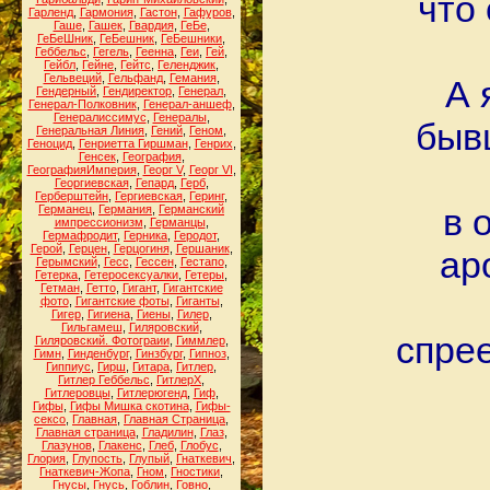
что 
Гарленд
,
Гармония
,
Гастон
,
Гафуров
,
Гаше
,
Гашек
,
Гвардия
,
ГеБе
,
ГеБеШник
,
ГеБешник
,
ГеБешники
,
Геббельс
,
Гегель
,
Геенна
,
Геи
,
Гей
,
Гейбл
,
Гейне
,
Гейтс
,
Геленджик
,
Гельвеций
,
Гельфанд
,
Гемания
,
А 
Гендерный
,
Гендиректор
,
Генерал
,
Генерал-Полковник
,
Генерал-аншеф
,
Генералиссимус
,
Генералы
,
быв
Генеральная Линия
,
Гений
,
Геном
,
Геноцид
,
Генриетта Гиршман
,
Генрих
,
Генсек
,
География
,
ГеографияИмперия
,
Георг V
,
Георг VI
,
Георгиевская
,
Гепард
,
Герб
,
Герберштейн
,
Гергиевская
,
Геринг
,
в 
Германец
,
Германия
,
Германский
импрессионизм
,
Германцы
,
Гермафродит
,
Герника
,
Геродот
,
Герой
,
Герцен
,
Герцогиня
,
Гершаник
,
ар
Герымский
,
Гесс
,
Гессен
,
Гестапо
,
Гетерка
,
Гетеросексуалки
,
Гетеры
,
Гетман
,
Гетто
,
Гигант
,
Гигантские
фото
,
Гигантские фоты
,
Гиганты
,
Гигер
,
Гигиена
,
Гиены
,
Гилер
,
Гильгамеш
,
Гиляровский
,
спрее
Гиляровский. Фотограии
,
Гиммлер
,
Гимн
,
Гинденбург
,
Гинзбург
,
Гипноз
,
Гиппиус
,
Гирш
,
Гитара
,
Гитлер
,
Гитлер Геббельс
,
ГитлерХ
,
Гитлеровцы
,
Гитлерюгенд
,
Гиф
,
Гифы
,
Гифы Мишка скотина
,
Гифы-
сексо
,
Главная
,
Главная Страница
,
Главная страница
,
Гладилин
,
Глаз
,
Глазунов
,
Глакенс
,
Глеб
,
Глобус
,
Глория
,
Глупость
,
Глупый
,
Гнаткевич
,
Гнаткевич-Жопа
,
Гном
,
Гностики
,
Гнусы
,
Гнусь
,
Гоблин
,
Говно
,