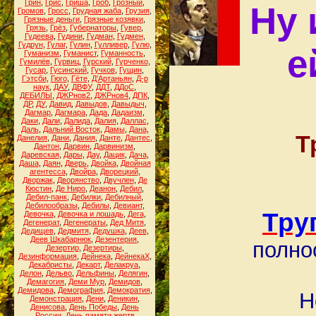
Грин
,
Грис
,
Гриша
,
Гроб
,
Грозный
,
Ну 
Громов
,
Гросс
,
Грудная жаба
,
Грузия
,
Грязные деньги
,
Грязные козявки
,
Грязь
,
Грёз
,
Губернаторы
,
Гувер
,
Гудеева
,
Гудини
,
Гудман
,
Гудмен
,
Гудрун
,
Гулаг
,
Гулин
,
Гулливер
,
Гулю
,
е
Гуманизм
,
Гуманист
,
Гуманность
,
Гумилёв
,
Гурвиц
,
Гурский
,
Гурченко
,
Гусар
,
Гусинский
,
Гучков
,
Гущин
,
Гэтсби
,
Гюго
,
Гёте
,
Д'Артаньян
,
Д-р
наук
,
ДАУ
,
ДВФУ
,
ДДТ
,
ДДоС
,
ДЕБИЛЫ
,
ДЖРнов2
,
ДЖРнов4
,
ДПК
,
ДР
,
ДУ
,
Давид
,
Давыдов
,
Давыдыч
,
Дагмар
,
Дагмара
,
Дада
,
Дадаизм
,
Даки
,
Дали
,
Далида
,
Далия
,
Даллас
,
Даль
,
Дальний Восток
,
Дамы
,
Дана
,
Т
Данелия
,
Дани
,
Дания
,
Данте
,
Дантес
,
Дантон
,
Дарвин
,
Дарвинизм
,
Даревская
,
Дары
,
Дау
,
Дацик
,
Дача
,
Даша
,
Даян
,
Дверь
,
Двойка
,
Двойная
агентесса
,
Двойра
,
Дворецкий
,
Дворжак
,
Дворянство
,
Двучлен
,
Де
Кюстин
,
Де Ниро
,
Деанон
,
Дебил
,
Дебил-панк
,
Дебилки
,
Дебилный
,
Дебилообразы
,
Дебилы
,
Девиант
,
Тру
Девочка
,
Девочка и лошадь
,
Дега
,
Дегенерат
,
Дегенераты
,
Дед Митя
,
Дедищев
,
Дедмитя
,
Дедушка
,
Деев
,
Деев Шкабарнюк
,
Дезентерия
,
полно
Дезертир
,
Дезертиры
,
Дезинформация
,
Дейнека
,
ДейнекаХ
,
Декабристы
,
Декарт
,
Делакруа
,
Делон
,
Дельво
,
Дельфины
,
Делягин
,
Демагогия
,
Деми Мур
,
Демидов
,
Демидова
,
Демография
,
Демократия
,
Н
Демонстрация
,
Дени
,
Деникин
,
Денисова
,
День Победы
,
День
России
,
День памяти жертв