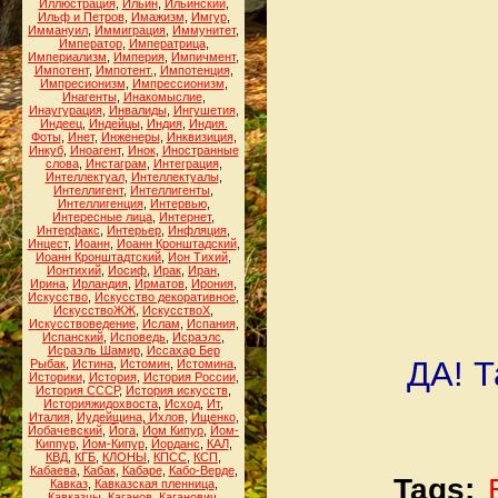
Иллюстрация
,
Ильин
,
Ильинский
,
Ильф и Петров
,
Имажизм
,
Имгур
,
Иммануил
,
Иммиграция
,
Иммунитет
,
Император
,
Императрица
,
Империализм
,
Империя
,
Импичмент
,
Импотент
,
Импотент.
,
Импотенция
,
Импресионизм
,
Импрессионизм
,
Инагенты
,
Инакомыслие
,
Инаугурация
,
Инвалиды
,
Ингушетия
,
Индеец
,
Индейцы
,
Индия
,
Индия.
Фоты
,
Инет
,
Инженеры
,
Инквизиция
,
Инкуб
,
Иноагент
,
Инок
,
Иностранные
слова
,
Инстаграм
,
Интеграция
,
Интеллектуал
,
Интеллектуалы
,
Интеллигент
,
Интеллигенты
,
Интеллигенция
,
Интервью
,
Интересные лица
,
Интернет
,
Интерфакс
,
Интерьер
,
Инфляция
,
Инцест
,
Иоанн
,
Иоанн Кронштадский
,
Иоанн Кронштадтский
,
Ион Тихий
,
Ионтихий
,
Иосиф
,
Ирак
,
Иран
,
Ирина
,
Ирландия
,
Ирматов
,
Ирония
,
Искусство
,
Искусство декоративное
,
ИскусствоЖЖ
,
ИскусствоХ
,
Искусствоведение
,
Ислам
,
Испания
,
Испанский
,
Исповедь
,
Исраэлс
,
Исраэль Шамир
,
Иссахар Бер
ДА! Т
Рыбак
,
Истина
,
Истомин
,
Истомина
,
Историки
,
История
,
История России
,
История СССР
,
История искусств
,
Историяжидохвоста
,
Исход
,
Ит
,
Италия
,
Иудейщина
,
Ихлов
,
Ищенко
,
Йобачевский
,
Йога
,
Йом Кипур
,
Йом-
Киппур
,
Йом-Кипур
,
Йорданс
,
КАЛ
,
КВД
,
КГБ
,
КЛОНЫ
,
КПСС
,
КСП
,
Кабаева
,
Кабак
,
Кабаре
,
Кабо-Верде
,
Tags:
Кавказ
,
Кавказская пленница
,
Кавказцы
,
Каганов
,
Каганович
,