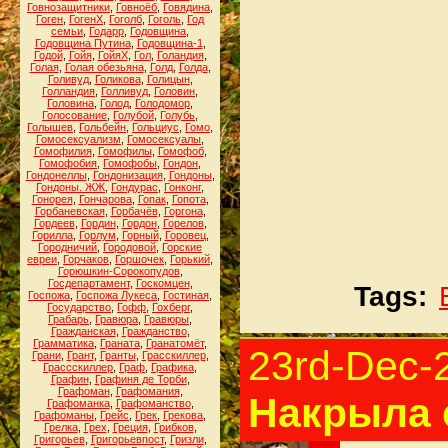
Говнозащитники
,
Говноёб
,
Говядина
,
Гоген
,
ГогенХ
,
Гоголб
,
Гоголь
,
Год
семьи
,
Годарр
,
Годовщина
,
Годовщина Путина
,
Годовщина-1
,
Годой
,
Гойя
,
ГойяХ
,
Гол
,
Голандия
,
Голая
,
Голая обезьяна
,
Голд
,
Голда
,
Голивуд
,
Голикова
,
Голицын
,
Голландия
,
Голливуд
,
Головин
,
Головина
,
Голод
,
Голодомор
,
Голосование
,
Голубой
,
Голубь
,
Голышев
,
Гольбейн
,
Гольциус
,
Гомо
,
Гомосексуализм
,
Гомосексуалы
,
Гомофилия
,
Гомофилы
,
Гомофоб
,
Гомофобия
,
Гомофобы
,
Гондон
,
Гондонеллы
,
Гондонизация
,
Гондоны
,
Гондоны. ЖЖ
,
Гондурас
,
Гонконг
,
Гонорея
,
Гончарова
,
Гопак
,
Гопота
,
Горбаневская
,
Горбачёв
,
Горгона
,
Гордеев
,
Гордин
,
Гордон
,
Горелов
,
Горилла
,
Горлум
,
Горный
,
Горовец
,
Городничий
,
Городовой
,
Горские
евреи
,
Горчаков
,
Горшочек
,
Горький
,
Горюшкин-Сорокопудов
,
Госдепартамент
,
Госкомцен
,
Tags:
Госпожа
,
Госпожа Лукеса
,
Гостиная
,
Государство
,
Гофф
,
Гохберг
,
Грабарь
,
Гравюра
,
Гравюры
,
Гражданская
,
Гражданство
,
Грамматика
,
Граната
,
Гранатомёт
,
23rd-Dec-
Грани
,
Грант
,
Гранты
,
Грасскиллер
,
Грассскиллер
,
Граф
,
Графика
,
Графин
,
Графиня де Торби
,
Графоман
,
Графомания
,
Накрыла 
Графоманка
,
Графоманство
,
Графоманы
,
Грейс
,
Грек
,
Грекова
,
Грелка
,
Грех
,
Греция
,
Грибков
,
Григорьев
,
Григорьевпост
,
Гризли
,