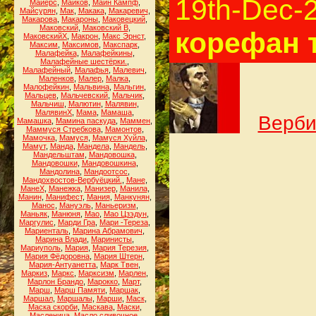
19th-Dec-
Майерс
,
Майков
,
Майн Кампф
,
Майсурян
,
Мак
,
Макака
,
Макаревич
,
Макарова
,
Макароны
,
Маковецкий
,
Маковский
,
Маковский В
,
корефан т
МаковскийХ
,
Макрон
,
Макс Эрнст
,
Максим
,
Максимов
,
Макспарк
,
Малафейка
,
Малафейкины
,
Малафейные шестёрки.
,
Малафейный
,
Малафья
,
Малевич
,
Маленков
,
Малер
,
Малка
,
Малофейкин
,
Мальвина
,
Мальгин
,
Мальцев
,
Мальчевский
,
Мальчик
,
Мальчиш
,
Малютин
,
Малявин
,
МалявинХ
,
Мама
,
Мамаша
,
Верби
Мамашка
,
Мамина паскуда
,
Маммен
,
Маммуся Стребкова
,
Мамонтов
,
Мамочка
,
Мамуся
,
Мамуся Хуйла
,
Мамут
,
Манда
,
Мандела
,
Мандель
,
Мандельштам
,
Мандовошка
,
Мандовошки
,
Мандовошкина
,
Мандолина
,
Мандоотсос
,
Мандохвостов-Вербуёцкий.
,
Мане
,
МанеХ
,
Манежка
,
Манизер
,
Манила
,
Манин
,
Манифест
,
Мания
,
Манкунян
,
Манос
,
Мануэль
,
Маньеризм
,
Маньяк
,
Манюня
,
Мао
,
Мао Цзэдун
,
Маргулис
,
Марди Гра
,
Мари -Тереза
,
Мариенталь
,
Марина Абрамович
,
Марина Влади
,
Маринисты
,
Мариуполь
,
Мария
,
Мария Терезия
,
Мария Фёдоровна
,
Мария Штерн
,
Мария-Антуанетта
,
Марк Твен
,
Маркиз
,
Маркс
,
Марксизм
,
Марлен
,
Марлон Брандо
,
Марокко
,
Март
,
Марш
,
Марш Памяти
,
Маршак
,
Маршал
,
Маршалы
,
Марши
,
Маск
,
Маска скорби
,
Маскава
,
Маски
,
Масленица
,
Масло сливочное
,