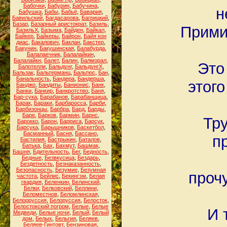
Бабочки
,
Бабурин
,
Бабучина
,
н
Бабушка
,
Бабы
,
Бабьё
,
Бавария
,
Бавильский
,
Багдасарова
,
Багрицкий
,
Базар
,
Базарный аристократ
,
Базиль
,
Прими
БазильХ
,
Базыма
,
Байден
,
Байкал
,
Байкер
,
Байкеры
,
Байрон
,
Байя кон
диас
,
Бакалович
,
Баклан
,
Бакстер
,
Бакунин
,
Бакушинская
,
Балабурда
,
Балалаечник
,
Балалайкин
,
Балалайкн
,
Балет
,
Балин
,
Балморал
,
Это
Балотелли
,
Бальдунг
,
БальдунгХ
,
Бальзак
,
Бальтерманц
,
Бальтюс
,
Бан
,
Банальность
,
Бандера
,
Бандерша
,
этого
Банджо
,
Бандиты
,
Банионис
,
Банк
,
Банки
,
Банкир
,
Банкротство
,
Баня
,
Бар-сука
,
Барабанов
,
Барабанщица
,
Барак
,
Бараки
,
Барбаросса
,
Барби
,
Барбизонцы
,
Барбра
,
Бард
,
Барды
,
Баре
,
Барков
,
Бармин
,
Барнс
,
Тр
Барокко
,
Барон
,
Барриса
,
Барсук
,
Барсука
,
Барышников
,
Баскетбол
,
Басманный
,
Басня
,
Бассано
,
п
Бастилия
,
Бастрыкин
,
Баталов
,
Батька
,
Бах
,
Бахмут
,
Башмак
,
Башня
,
Бдительность
,
Бег
,
Бедность
,
Бедные
,
Безвкусица
,
Бездарь
,
Бездетность
,
Безнаказанность
,
Безопасность
,
Безумие
,
Безумная
проч
частота
,
Бейлис
,
Бекингэм
,
Белая
гвардия
,
Беленкин
,
Белинский
,
Белки
,
Белковский
,
Беллини
,
Беломестнов
,
Беломлинская
,
Белорруссия
,
Белоруссия
,
Белосток
,
Белостокский погром
,
Белые
,
Белые
И 
Медведи
,
Белые ночи
,
Белый
,
Белый
дом
,
Белых
,
Бельгия
,
Беляев
,
Беляев-Гинтовт
,
Бензиновая
,