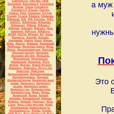
Единороссы
,
Ежи Лец
,
Ежов
,
а муж
Екатерина
,
Екатерина II
,
Екатерина
Великая
,
Елена
,
Елизавета
,
Елизавета II
,
Ельцин
,
Емелин
,
Ереван
,
Ереи
,
Еременко
,
Ерунда
,
Есенин
,
Еськов
,
Ефимов
,
Ефимова
,
Ефремов
,
ЖЖ
,
ЖЖ. Блогеры
,
ЖЖ1
,
ЖЖНЕТ
,
ЖЖжурнал
,
ЖЖзабан
,
ЖЖимпорт
,
ЖЖнов
,
ЖЖнов-3
,
ЖЖнов2
,
ЖЖнов3
,
ЖЖнов3. День
нужны
рождения
,
ЖЖуход
,
ЖЖфоты
,
ЖЛЖР
,
ЖОПА
,
ЖРнов2
,
ЖУ
,
Жаба
,
Жадность
,
Жалоба
,
Жалобы
,
Жандармы
,
Жанна
,
Жанр
,
Жанры
,
Жара
,
Жаргон
,
Жариков
,
Жванецкий
,
ЖеЖешка
,
Железная дорога
,
Жена
,
Жених
,
Женоненавистник
,
Женский
,
Женский портрет
,
Женщина
,
Женщина обо мне
,
Женщины
,
Пок
Женщиныню
,
Женщиныню.
Фридманню
,
Женщиню
,
Женя
,
Жером
,
Жертвы
,
Живой Журнал
,
Живопись
,
Живопись. Искусство
,
Животное
,
Животные
,
Жидоаллергина
,
Жидобандеровцы
,
Жидобандэровцы
,
Жидовка
,
Это 
Жидовская морда
,
Жидовские алые
вожжи
,
Жидохвост
,
Жидохвост
Цезарь
,
Жидохвост можно
,
Жидохвост-кот
,
Жидохвостера
,
Жидохвостизм
,
Жиды
,
Жизнь
,
Жилинский
,
Жильё
,
Жираф
,
Жирафы
,
Жириновский
,
Жирная
,
Жирные
,
Жирный
,
Жиртрест
,
Жить
стало
,
Жить стало веселее
,
Жлоб
,
Пра
Жлобовидная Хромосомность
,
Жлобовидность
,
Жлобы
,
Жлобы.
ЛЖР
,
Жопа
,
Жопа Вербицкий
,
Жопа