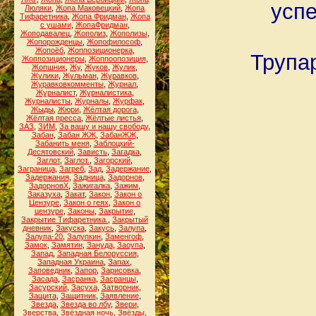
успе
Люляки
,
Жопа Маковецкий
,
Жопа
Тифаретника
,
Жопа Фридман
,
Жопа
с ушами
,
ЖопаФридман
,
Жоподавалец
,
Жополиз
,
Жополизы
,
Жопорожденцы
,
Жопофилософ
,
Жопоёб
,
Жоппозиционерка
,
Трупа
Жоппозиционеры
,
Жоппоопозиция
,
Жопшник
,
Жу
,
Жуков
,
Жулик
,
Жулики
,
Жульман
,
Журавков
,
Журавковкомменты
,
Журнал
,
Журналист
,
Журналистика
,
Журналисты
,
Журналы
,
Журфак
,
Жыды
,
Жюри
,
Жёлтая дорога
,
Жёлтая пресса
,
Жёлтые листья
,
ЗАЗ
,
ЗИМ
,
За вашу и нашу свободу
,
Забан
,
Забан ЖЖ
,
ЗабанЖЖ
,
Забанить меня
,
Заблоцкий-
Десятовский
,
Зависть
,
Загадка
,
Заглот
,
Заглот.
,
Загорский
,
Заграница
,
Загреб
,
Зад
,
Задержание
,
Задержания
,
Задница
,
Задорнов
,
ЗадорновХ
,
Зажигалка
,
Зажим
,
Заказуха
,
Закат
,
Закон
,
Закон о
Цензуре
,
Закон о геях
,
Закон о
цензуре
,
Законы
,
Закрытие
,
Закрытие Тифаретника.
,
Закрытый
дневник
,
Закуска
,
Закусь
,
Залупа
,
Залупа-20
,
Залупкин
,
Заменгоф
,
Замок
,
Замятин
,
Зануда
,
Заоупа
,
Запад
,
Западная Белоруссия
,
Западная Украина
,
Запах
,
Заповедник
,
Запор
,
Зарисовка
,
Засада
,
Засранка
,
Засранцы
,
Засурский
,
Засуха
,
Затворник
,
Защита
,
Защитник
,
Заявление
,
Звезда
,
Звезда во лбу
,
Звери
,
Зверства
,
Звёздная ночь
,
Звёзды
,