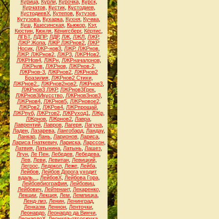
Курица
,
Курли
,
Курочка
,
Курск
,
Курчатов
,
Кустик
,
Кустодиев
,
КустодиевХ
,
Кутепов
,
Кутузов
,
Кутузова
,
Кухарка
,
Кухня
,
Кучма
,
Куш
,
Кшесинская
,
Кьюкор
,
Кэт
,
Кюстин
,
Кюхля
,
Кёнигсберг
,
Кёртис
,
ЛГБТ
,
ЛДПР
,
ЛДР
,
ЛЖ
,
ЛЖЛ
,
ЛЖР
,
ЛЖР Жопа
,
ЛЖР ЛЖРнов2
,
ЛЖР
Носик
,
ЛЖР-нов3
,
ЛЖР. ЛЖРнов
,
ЛЖР. ЛЖРнов2
,
ЛЖР3
,
ЛЖРНов2
,
ЛЖРНов4
,
ЛЖРн
,
ЛЖРначалонов
,
ЛЖРнлв
,
ЛЖРнов
,
ЛЖРнов-2
,
ЛЖРнов-3
,
ЛЖРнов2
,
ЛЖРнов2
Бразилия
,
ЛЖРнов2 Стихи
,
ЛЖРнов2.
,
ЛЖРнов2нов2
,
ЛЖРнов3
,
ЛЖРнов3 ЛЖР
,
ЛЖРнов3Грек
,
ЛЖРнов3Икусство
,
ЛЖРнов3нов3
,
ЛЖРнов4
,
ЛЖРнов5
,
ЛЖРновое2
,
ЛЖРов2
,
ЛЖРов4
,
ЛЖРпрощай
,
ЛЖРпуб
,
ЛЖРтов2
,
ЛЖРуход1
,
ЛЖр
,
ЛЖрнов
,
ЛЖрнов2
,
Лавра
,
Лаврентий
,
Лавров
,
Лагеря
,
Лагуна
,
Ладен
,
Лазарева
,
Лангобард
,
Ландау
,
Ланкар
,
Лань
,
Ларионов
,
Лариса
,
Лариса Гнаткевич
,
Лариска
,
Ларссон
,
Латвия
,
Латынина
,
Латынь
,
Лашез
,
Лгун
,
Ле Пен
,
Лебедев
,
Лебедева
,
Лев
,
Леви
,
Левитан
,
Левицкий
,
Легрос
,
Ледокол
,
Леже
,
Лейба
,
Лейбов
,
Лейбов Дорога уходит
вдаль...
,
ЛейбовХ
,
Лейбова Гора
,
Лейбовбиография
,
Лейбовиц
,
Лейбович
,
Лейтенант
,
Лекаренко
,
Лекции
,
Лекция
,
Лем
,
Лемпицка
,
Ленд-лиз
,
Ленин
,
Ленинград
,
Ленказм
,
Леннон
,
Ленточки
,
Леонардо
,
Леонардо да Винчи
,
ЛеонардоХ
,
Леонида-отсосючка
,