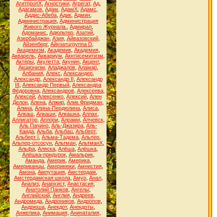
АгитпропХ
,
Агностики
,
Агрегат
,
Ад
,
Адагамов
,
Адам
,
АдамХ
,
Адамс
,
Аддис-Абеба
,
Адик
,
Админ
,
Администрация
,
Администрация
Живого Журнала.
,
Адмирал
,
Адоманис
,
Адюльтер
,
Азатий
,
Азербайджан
,
Азия
,
Айвазовский
,
Айзенберг
,
Айнзатцгруппа D
,
Академизм
,
Академик
,
Академия
,
Акварель
,
Аквариум
,
Акнтисемитизм
,
Актёры
,
Акулетта
,
Акунин
,
Акцент
,
Акционизм
,
Аладжалов
,
Аламар
,
Албания
,
Алекс
,
Александер
,
Александр
,
Александр II
,
Александр
III
,
Александр Первый
,
Александра
Фёдоровна
,
Александров
,
Алексеева
,
Алексей
,
Алексенко
,
Алексий
,
Ален
Делон
,
Алена
,
Алжир
,
Алик Фридман
,
Алина
,
Алина-Пердюлина
,
Алиса
,
Алкаш
,
Алкаши
,
Алкашка
,
Аллах
,
Аллигатор
,
Аллори
,
Алрами
,
Алчевск
,
Аль Пачино
,
Аль-Джазира
,
Аль-
Каида
,
Альба
,
Альбац
,
Альберт
,
Альберт I
,
Альма-Тадема
,
Альпер
,
Альпер-отсосун
,
Альтман
,
АльтманХ
,
Альфа
,
Аляска
,
Алёша
,
Алёшка
,
Алёшка-придурок
,
Амальрик
,
Аманда
,
Америк
,
Америка
,
Американцы
,
Америкюки
,
Амнистия
,
Амона
,
Ампутация
,
Амстердам
,
Амстердамская школа
,
Амур
,
Анал
,
Анализ
,
Анархист
,
Анастасия
,
Анатолий Панков
,
Ангелы
,
Английский
,
Англия
,
Андреев
,
Андромеда
,
Андроников
,
Андропов
,
Андрюша
,
Анекдот
,
Анекдоты
,
Анжелика
,
Анимация
,
Анинаталия
,