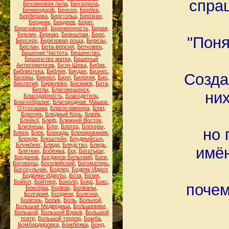
спра
Бензиновая пила
,
Бензопила
,
Бенкендорф
,
Бенсон
,
Бербер
,
Берберова
,
Берггольц
,
Бергман
,
Бердник
,
Бердяев
,
Берег
,
Березовский
,
Беременность
,
Берия
,
Берлин
,
Бернар
,
Бернштам
,
Беро
,
"Поня
Берсерк
,
Берёзовая роща
,
Берёзы
,
Беслан
,
Бета-версия
,
Бетховен
,
Бешеная Частота
,
Бешенство
,
Бешенство матки
,
Бешеный
Антисемитизм
,
Беэр-Шева
,
Бибик
,
Библиотека
,
Библия
,
Бигдан
,
Бизнес
,
Созда
Бизоны
,
Бикнел
,
Билл
,
Билогия
,
Био
,
Биология
,
Бирюлёво
,
Бисмарк
,
Бита
,
Битлы
,
Благовещенск
,
них
Благодарность
,
Благодетель
,
Благообразие
,
Благородная. Машка-
Отсосашка
,
Благославенна
,
Блат
,
Блатняк
,
Бледный Конь
,
Блейк
,
БлейкХ
,
Блеф
,
Ближний Восток
,
Близнецы
,
Блог
,
Блогер
,
Блогеры
,
но 
Блоги
,
Блок
,
Блокада
,
Блокирование
,
Блонди
,
Блоштейн
,
Блудныйсын
,
Блумберг
,
Бляди
,
Блядство
,
Блядь
,
имён
Бляткин
,
Бобёжка
,
Бог
,
Богатыри
,
Богданов
,
Богданов-Бельский
,
Боги
,
Боговеры
,
Боголюбский
,
Богоматерь
,
Богохульник
,
Бодлер
,
Бодряк-Идиот
,
Бодряки-Идиоты
,
Боза
,
Бозик
,
Бойкот
,
Бойтнер
,
Боколл
,
Бокр
,
Бокс
,
почем
Боксёры
,
Болван
,
Болваны
,
Болгария
,
Болдини
,
Болезни
,
Болезнь
,
Болик
,
Боль
,
Больной
,
Большая Медведица
,
Большевики
,
Большой
,
Большой Взрыв
,
Большой
театр
,
Большой террор
,
Бомба
,
Бомбардировка
,
Бомбёжка
,
Бонд
,