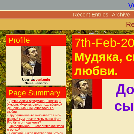
v
Recent Entries
Archive
Re
Profile
7th-Feb-2
Мудяка, 
любви.
User:
veniamin
Name:
veniamin
До
Page Summary
сы
·
Дочка Алика Фридмана, Люляка, и
Хуюрик Мудяка, сынок подзаборной
дешёвки Маньки, счастливы в
любви.
·
Трупешников-то оказывается мой
старый кум, сват и чуть ли не брат.
Кто бы мог подумать?
·
Трупешников — классическая жопа
с ручкой.
·
Вонючий Зыков подтвердил, что он