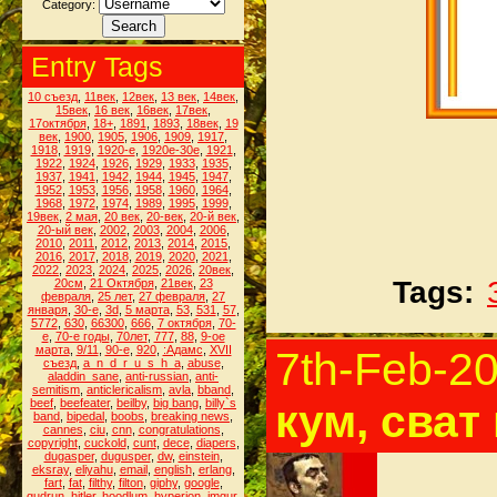
Category:
Entry Tags
10 съезд
,
11век
,
12век
,
13 век
,
14век
,
15век
,
16 век
,
16век
,
17век
,
17октября
,
18+
,
1891
,
1893
,
18век
,
19
век
,
1900
,
1905
,
1906
,
1909
,
1917
,
1918
,
1919
,
1920-е
,
1920е-30е
,
1921
,
1922
,
1924
,
1926
,
1929
,
1933
,
1935
,
1937
,
1941
,
1942
,
1944
,
1945
,
1947
,
1952
,
1953
,
1956
,
1958
,
1960
,
1964
,
1968
,
1972
,
1974
,
1989
,
1995
,
1999
,
19век
,
2 мая
,
20 век
,
20-век
,
20-й век
,
20-ый век
,
2002
,
2003
,
2004
,
2006
,
2010
,
2011
,
2012
,
2013
,
2014
,
2015
,
2016
,
2017
,
2018
,
2019
,
2020
,
2021
,
2022
,
2023
,
2024
,
2025
,
2026
,
20век
,
Tags:
20см
,
21 Октября
,
21век
,
23
февраля
,
25 лет
,
27 февраля
,
27
января
,
30-е
,
3d
,
5 марта
,
53
,
531
,
57
,
5772
,
630
,
66300
,
666
,
7 октября
,
70-
е
,
70-е годы
,
70лет
,
777
,
88
,
9-ое
марта
,
9/11
,
90-е
,
920
,
:Адамс
,
XVII
7th-Feb-2
съезд
,
a_n_d_r_u_s_h_a
,
abuse
,
aladdin_sane
,
anti-russian
,
anti-
semitism
,
anticlericalism
,
avla
,
bband
,
beef
,
beefeater
,
beilby
,
big bang
,
billy`s
кум, сват
band
,
bipedal
,
boobs
,
breaking news
,
cannes
,
ciu
,
cnn
,
congratulations
,
copyright
,
cuckold
,
cunt
,
dece
,
diapers
,
dugasper
,
dugusper
,
dw
,
einstein
,
eksray
,
eliyahu
,
email
,
english
,
erlang
,
fart
,
fat
,
filthy
,
filton
,
giphy
,
google
,
gudrun
,
hitler
,
hoodlum
,
hyperion
,
imgur
,