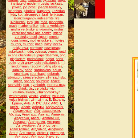
institute of modern russia
,
jackass
,
jewish
,
joe pesci
,
joseph brodsky
,
josephus
,
jukebox
,
kaganov
,
kazhdan
,
kds
,
kot_afromeeva
,
krall
,
lenkasm
,
leonid kaganov anti-semite
,
life
,
livejournal
,
lorp
,
lqp
,
mad
,
madonna
,
math
,
mathematiker
,
misha verbitsky
,
misha verbitsky anti-semite
,
misha
verbitsky rabid anti-semite
,
misha
verbitsky stool pigeon
,
moma
,
moonshiners
,
motherfuckers
,
movies
,
murals
,
murder
,
nasa
,
nazy
,
necax
,
neklyueva
,
nemtsov
,
new jersey
,
nickelback
,
nude
,
odessa
,
olegmi
,
ontd
,
oxana chelysheva
,
paperdaemon
,
phd
,
plagiarism
,
podrabinek
,
poper
,
prick
,
putin
,
q-bit array
,
quinn elisabeth ii
,
r_l
,
randomman
,
regoriy
,
rolling stones
,
sadkov
,
sane
,
sardonicus
,
scum
,
scumbag
,
scumbags
,
sekreth
,
siblington
,
silencefactory
,
silly_sad
,
slut
,
snitch
,
soccer
,
souffleur
,
space
,
stomahin
,
sup
,
symbolith
,
theresa may
,
tiktok
,
tits
,
verbitsky
,
vip
,
vituhnovskaya
,
vitukhnovskaya
,
watermarks
,
whore
,
wieiner
,
youtube
,
yulya fridman
,
zim
,
zim_a
,
Ё
,
Ёксель
,
Ёршик
,
Аvla
,
АНУС
,
АТУ
,
АФОН
,
Абель
,
Аборт
,
Аборты
,
Абрамович
,
Абрамочкин
,
Абстракционизм
,
Абсурд
,
Авангард
,
Аватар
,
Аввакум
,
Авдеевка
,
Авель
,
Авиалинии
,
Авиация
,
Австралия
,
Австрия
,
Автомобили
,
Автопортрет
,
Автостоянка
,
Агадамов
,
Агафонов
,
Агент
,
Агентство
,
Агенты
,
Агитация
,
Агитпроп
,
Агитпроп Идиоты
,