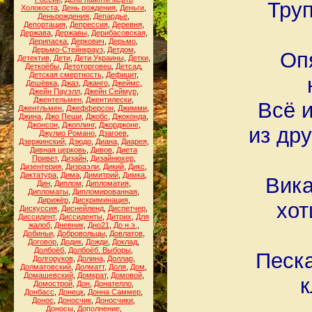
Труп
Холокоста
,
День рождения
,
Деньги
,
Деньрождения
,
Депардье
,
Депортация
,
Депрессия
,
Деревня
,
Держава
,
Державы
,
Дерибасовская
,
Дерипаска
,
Деркович
,
Дерьмо
,
Дерьмо-Стейнкрауз
,
Детдом
,
Оп
Детектив
,
Дети
,
Дети Украины
,
Детки
,
Деткоёбы
,
Детоторговец
,
Детсад
,
Детская смертность
,
Дефицит
,
Дешёвка
,
Джаз
,
Джанго
,
Джеймс
,
Джейн Пауэлл
,
Джейн Сеймур
,
Джентельмен
,
Джентилески
,
Всё и
Джентльмен
,
Джефферсон
,
Джимми
,
Джина
,
Джо Пеши
,
Джобс
,
Джоконда
,
Джонсон
,
Джоплинг
,
Джорджоне
,
из др
Джулио Романо
,
Дзагоев
,
Дзержинский
,
Дзюдо
,
Диана
,
Диарея
,
Дивная церковь
,
Дивов
,
Диета
Привет
,
Дизайн
,
Дизайнюхер
,
Дизентерия
,
Дизраэли
,
Дикий
,
Дикс
,
Диктатура
,
Дима
,
Димитрий
,
Димка
,
Вика
Дин
,
Диплом
,
Дипломатия
,
Дипломаты
,
Дипломированная
,
Дирижёр
,
Дискриминация
,
хот
Дискуссия
,
Диснейленд
,
Диспетчер
,
Диссидент
,
Диссиденты
,
Дитрих
,
Для
жалоб
,
Дневник
,
Дно21
,
До н.э.
,
Добиньи
,
Добровольцы
,
Довлатов
,
Договор
,
Додик
,
Дожди
,
Доклад
,
Долбоёб
,
Долбоёб. Выборы
,
Песка
Долгоруков
,
Долина
,
Доллар
,
Долматовский
,
Долматт
,
Доля
,
Дом
,
Домашевский
,
Домкрат
,
Домовой
,
к
Домострой
,
Дон
,
Донателло
,
Донбасс
,
Донецк
,
Донна Саммер
,
Донос
,
Доносчик
,
Доносчики
,
Доносы
,
Дополнение
,