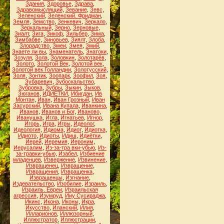
Здания
,
Здоровье
,
Здрава
,
Здравомыслящий
,
Зевание
,
Зевс
,
Зеленский
,
Зеленский. Фридман
,
Земля
,
Земство
,
Зенкевич
,
Зеркало
,
Зеркальный
,
Зерно
,
Зерновые
,
Зиалт
,
Зига
,
Зикоф
,
Зильбер
,
Зима
,
Зимбабве
,
Зиновьев
,
Зиялт
,
Злоба
,
Злорадство
,
Змеи
,
Змея
,
Змий
,
Знаете ли вы
,
Знаменатель
,
Знатоки
,
Зозуля
,
Зола
,
Золовкин
,
Золотарёв
,
Золото
,
Золотой Век
,
Золотой век
,
Золотой век Голландии
,
Золотусский
,
Золя
,
Зонтик
,
Зоопарк
,
Зоофил
,
Зоя
,
Зубаревич
,
Зубоскальство
,
Зубровка
,
Зубры
,
Зыкин
,
Зыков
,
Зюганов
,
ИДИЁТКИ
,
Ибигдан
,
Ив
Монтан
,
Иван
,
Иван Грозный
,
Иван
Засурский
,
Ивана Купала
,
Иванкина
,
Иванов
,
Иванов и Бог
,
Иваново
,
Иванушка
,
Игла
,
Игнатьев
,
Игнор
,
Игорь
,
Игра
,
Игры
,
Идеолог
,
Идеология
,
Идиома
,
Идиот
,
Идиотка
,
Идиото
,
Идиоты
,
Идиш
,
Идиётки
,
Иерей
,
Иеремия
,
Иероним
,
Иерусалим
,
Из-за-тра вки-убью
,
Из-
за-травки-убью
,
Изабел
,
Избиение
младенцев
,
Извержение
,
Извинение
,
Извращенец
,
Извращение
,
Извращения
,
Извращенка
,
Извращенцы
,
Изгнание
,
Издевательство
,
Изобилие
,
Израиль
,
Израиль. Евреи
,
Израильская
агрессия
,
Изумруд
,
Ииу Сусираджа
,
Икинс
,
Икона
,
Иконы
,
Икра
,
Икусство
,
Иланский
,
Илия
,
Илларионов
,
Иллюзорный
,
Иллюстратор
,
Иллюстрации
,