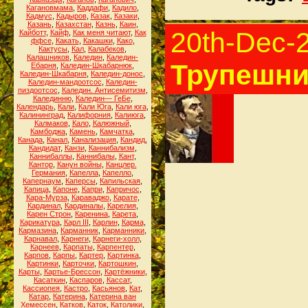
Кагановмама
,
Каддафи
,
Кадило
,
Кадмус
,
Кадыров
,
Казак
,
Казаки
,
Казань
,
Казахстан
,
Казнь
,
Каин
,
20th-Dec-
Кайботт
,
Кайф
,
Как меня читают
,
Как
ффсе
,
Какать
,
Какашки
,
Како
,
Кактусы
,
Кал
,
Калабеков
,
Калашников
,
Каледин
,
Каледин-
Трупешни
Ебарня
,
Каледин-Шкабарнюк
,
Каледин-Шкабарня
,
Каледин-донос
,
Каледин-мандоотсос
,
Каледин-
пиздоотсос
,
Каледин. Антисемитизм
,
Калединню
,
Каледин— ГеБе
,
Календарь
,
Кали
,
Кали Юга
,
Кали юга
,
Калининград
,
Калифорния
,
Калиюга
,
Калмаков
,
Кало
,
Калюжный
,
Камбоджа
,
Камень
,
Камчатка
,
Канада
,
Канал
,
Канализация
,
Кандид
,
Кандидат
,
Канзи
,
Каннибализм
,
Каннибаллы
,
Каннибалы
,
Кант
,
Кантор
,
Канун войны
,
Канцлер.
Германия
,
Капелла
,
Капелло
,
Капернаум
,
Каперсы
,
Капильская
,
Капица
,
Капоне
,
Капри
,
Капричос
,
Кара-Мурза
,
Караваджо
,
Карате
,
Кардинал
,
Кардиналы
,
Карелия
,
Карен Строн
,
Каренина
,
Карета
,
Карикатура
,
Карл III
,
Карлин
,
Карма
,
Кармазина
,
Карманник
,
Карманники
,
Карнавал
,
Карнеги
,
Карнеги-холл
,
Карнеев
,
Карпаты
,
Карпентер
,
Карпов
,
Карпы
,
Картер
,
Картинка
,
Картинки
,
Карточки
,
Картошкин
,
Карты
,
Картье-Брессон
,
Картёжники
,
Касаткин
,
Каспаров
,
Кассат
,
Кассиопея
,
Кастро
,
Касьянов
,
Кат
,
Катар
,
Катерина
,
Катерина ван
Хемессен
,
Катков
,
Каток
,
Католики
,