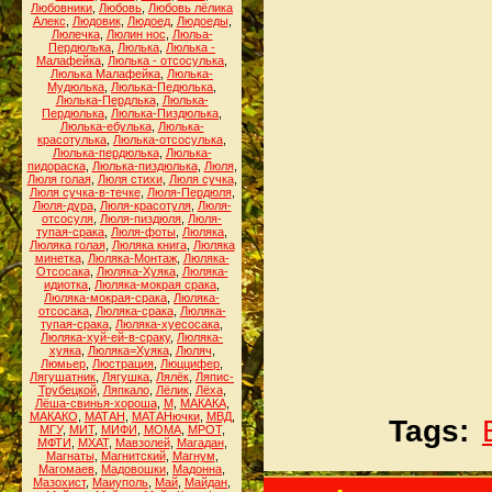
Любовники
,
Любовь
,
Любовь лёлика
Алекс
,
Людовик
,
Людоед
,
Людоеды
,
Люлечка
,
Люлин нос
,
Люльа-
Пердюлька
,
Люлька
,
Люлька -
Малафейка
,
Люлька - отсосулька
,
Люлька Малафейка
,
Люлька-
Мудюлька
,
Люлька-Педюлька
,
Люлька-Пердлька
,
Люлька-
Пердюлька
,
Люлька-Пиздюлька
,
Люлька-ебулька
,
Люлька-
красотулька
,
Люлька-отсосулька
,
Люлька-пердюлька
,
Люлька-
пидораска
,
Люлька-пиздюлька
,
Люля
,
Люля голая
,
Люля стихи
,
Люля сучка
,
Люля сучка-в-течке
,
Люля-Пердюля
,
Люля-дура
,
Люля-красотуля
,
Люля-
отсосуля
,
Люля-пиздюля
,
Люля-
тупая-срака
,
Люля-фоты
,
Люляка
,
Люляка голая
,
Люляка книга
,
Люляка
минетка
,
Люляка-Монтаж
,
Люляка-
Отсосака
,
Люляка-Хуяка
,
Люляка-
идиотка
,
Люляка-мокрая срака
,
Люляка-мокрая-срака
,
Люляка-
отсосака
,
Люляка-срака
,
Люляка-
тупая-срака
,
Люляка-хуесосака
,
Люляка-хуй-ей-в-сраку
,
Люляка-
хуяка
,
Люляка=Хуяка
,
Люляч
,
Люмьер
,
Люстрация
,
Люццифер
,
Лягушатник
,
Лягушка
,
Лялёк
,
Ляпис-
Трубецкой
,
Ляпкало
,
Лёлик
,
Лёха
,
Лёша-свинья-хороша
,
М
,
МАКАКА
,
МАКАКО
,
МАТАН
,
МАТАНючки
,
МВД
,
Tags:
МГУ
,
МИТ
,
МИФИ
,
МОМА
,
МРОТ
,
МФТИ
,
МХАТ
,
Мавзолей
,
Магадан
,
Магнаты
,
Магнитский
,
Магнум
,
Магомаев
,
Мадовошки
,
Мадонна
,
Мазохист
,
Маиуполь
,
Май
,
Майдан
,