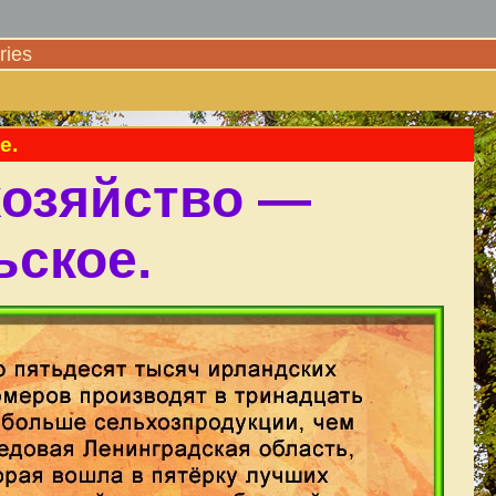
ies
е.
хозяйство —
ьское.