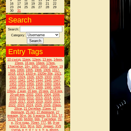
9
10
11
12
13
14
15
16
17
18
19
20
21
22
23
24
25
26
27
28
29
30
31
Search
Search:
Category:
Entry Tags
10 съезд
,
11век
,
12век
,
13 век
,
14век
,
15век
,
16 век
,
16век
,
17век
,
17октября
,
18+
,
1891
,
1893
,
18век
,
19
век
,
1900
,
1905
,
1906
,
1909
,
1917
,
1918
,
1919
,
1920-е
,
1920е-30е
,
1921
,
1922
,
1924
,
1926
,
1929
,
1933
,
1935
,
1937
,
1941
,
1942
,
1944
,
1945
,
1947
,
1952
,
1953
,
1956
,
1958
,
1960
,
1964
,
1968
,
1972
,
1974
,
1989
,
1995
,
1999
,
19век
,
2 мая
,
20 век
,
20-век
,
20-й век
,
20-ый век
,
2002
,
2003
,
2004
,
2006
,
2010
,
2011
,
2012
,
2013
,
2014
,
2015
,
2016
,
2017
,
2018
,
2019
,
2020
,
2021
,
2022
,
2023
,
2024
,
2025
,
2026
,
20век
,
20см
,
21 Октября
,
21век
,
23
февраля
,
25 лет
,
27 февраля
,
27
января
,
30-е
,
3d
,
5 марта
,
53
,
531
,
57
,
5772
,
630
,
66300
,
666
,
7 октября
,
70-
е
,
70-е годы
,
70лет
,
777
,
88
,
9-ое
марта
,
9/11
,
90-е
,
920
,
:Адамс
,
XVII
съезд
,
a_n_d_r_u_s_h_a
,
abuse
,