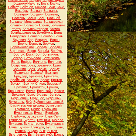
Бодряки-Идиоты
,
Боза
,
Бозик
,
Бойкот
,
Бойтнер
,
Боколл
,
Бокр
,
Бокс
,
Боксёры
,
Болван
,
Болваны
,
Болгария
,
Болдини
,
Болезни
,
Болезнь
,
Болик
,
Боль
,
Больной
,
Большая Медведица
,
Большевики
,
Большой
,
Большой Взрыв
,
Большой
театр
,
Большой террор
,
Бомба
,
Бомбардировка
,
Бомбёжка
,
Бонд
,
Бондарчук
,
Боннер
,
Бонобо
,
Бонч-
Бруевич
,
Бор
,
Бордель
,
Борец
,
Борис
,
Борисы
,
Борись
,
Боровиковский
,
Борода
,
Бородин
,
Бортников
,
Борщ
,
Борьба
,
Босбум
,
Бостон
,
Босх
,
Бот
,
Ботвинник
,
Ботеро
,
Ботичелли
,
Боттичелли
,
Боты
,
Бофор
,
Боччоне
,
Боччони
,
Боярский
,
Браз
,
Бразилия
,
Брай
,
Брайнин
,
Брак
,
Брамс
,
Брандт
,
Бранкузи
,
Брассай
,
Браткин
,
Браудер
,
Брежнев
,
Брейгель
,
Брейтнер
,
Бремер
,
Брест
,
Бретон
,
Брижит
,
Бритни Спирс
,
Бродский
,
Брозтито
,
Бромптон
,
Бронза
,
Бронников
,
Брукс
,
Бруштейн
,
Брюки
,
Брюллов
,
Брюс Виллис
,
Бугеро
,
Буденовцы
,
Будущее
,
Будённый
,
Буживаль
,
Буй
,
Буйнопомешанный
,
Букингемский дворец
,
Буковский
,
Булгаков
,
Булла
,
Булочкин
,
Булочников
,
Бунин
,
Бурбаки
,
Бурбоны
,
Буржуазия
,
Бурк-Уайт
,
Бурлеск
,
Буряты
,
Бутылка
,
Бухало
,
Бухарин
,
Бухгалтерия
,
Бухенвальд
,
Буча
,
Бучкин
,
Бучкури
,
Буш
,
Буше
,
БушеХ
,
Быдло
,
Бык
,
Быков
,
Быстрыкин
,
Быт
,
БэкингемХ
,
Бэлза
,