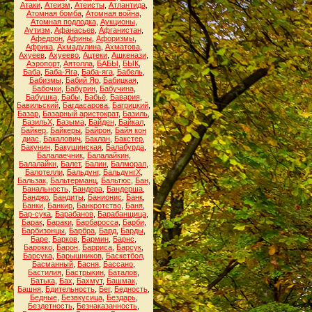
Атаки
,
Атеизм
,
Атеисты
,
Атлантида
,
Атомная бомба
,
Атомная война
,
Атомная подлодка
,
Аукционы
,
Аутизм
,
Афанасьев
,
Афганистан
,
Афедрон
,
Афины
,
Афоризмы
,
Африка
,
Ахмадулина
,
Ахматова
,
Ахуеев
,
Ахуеево
,
Ацтеки
,
Ашкенази
,
Аэропорт
,
Аятолла
,
БАБЫ
,
БЫК
,
Баба
,
Баба-Яга
,
Баба-яга
,
Бабель
,
Бабизмы
,
Бабий Яр
,
Бабицкая
,
Бабочки
,
Бабурин
,
Бабучина
,
Бабушка
,
Бабы
,
Бабьё
,
Бавария
,
Бавильский
,
Багдасарова
,
Багрицкий
,
Базар
,
Базарный аристократ
,
Базиль
,
БазильХ
,
Базыма
,
Байден
,
Байкал
,
Байкер
,
Байкеры
,
Байрон
,
Байя кон
диас
,
Бакалович
,
Баклан
,
Бакстер
,
Бакунин
,
Бакушинская
,
Балабурда
,
Балалаечник
,
Балалайкин
,
Балалайкн
,
Балет
,
Балин
,
Балморал
,
Балотелли
,
Бальдунг
,
БальдунгХ
,
Бальзак
,
Бальтерманц
,
Бальтюс
,
Бан
,
Банальность
,
Бандера
,
Бандерша
,
Банджо
,
Бандиты
,
Банионис
,
Банк
,
Банки
,
Банкир
,
Банкротство
,
Баня
,
Бар-сука
,
Барабанов
,
Барабанщица
,
Барак
,
Бараки
,
Барбаросса
,
Барби
,
Барбизонцы
,
Барбра
,
Бард
,
Барды
,
Баре
,
Барков
,
Бармин
,
Барнс
,
Барокко
,
Барон
,
Барриса
,
Барсук
,
Барсука
,
Барышников
,
Баскетбол
,
Басманный
,
Басня
,
Бассано
,
Бастилия
,
Бастрыкин
,
Баталов
,
Батька
,
Бах
,
Бахмут
,
Башмак
,
Башня
,
Бдительность
,
Бег
,
Бедность
,
Бедные
,
Безвкусица
,
Бездарь
,
Бездетность
,
Безнаказанность
,