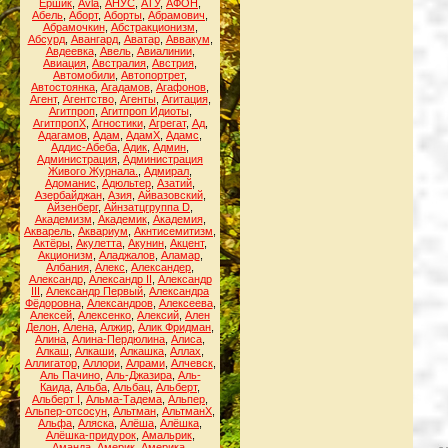
Ёршик
,
Аvla
,
АНУС
,
АТУ
,
АФОН
,
Абель
,
Аборт
,
Аборты
,
Абрамович
,
Абрамочкин
,
Абстракционизм
,
Абсурд
,
Авангард
,
Аватар
,
Аввакум
,
Авдеевка
,
Авель
,
Авиалинии
,
Авиация
,
Австралия
,
Австрия
,
Автомобили
,
Автопортрет
,
Автостоянка
,
Агадамов
,
Агафонов
,
Агент
,
Агентство
,
Агенты
,
Агитация
,
Агитпроп
,
Агитпроп Идиоты
,
АгитпропХ
,
Агностики
,
Агрегат
,
Ад
,
Адагамов
,
Адам
,
АдамХ
,
Адамс
,
Аддис-Абеба
,
Адик
,
Админ
,
Администрация
,
Администрация
Живого Журнала.
,
Адмирал
,
Адоманис
,
Адюльтер
,
Азатий
,
Азербайджан
,
Азия
,
Айвазовский
,
Айзенберг
,
Айнзатцгруппа D
,
Академизм
,
Академик
,
Академия
,
Акварель
,
Аквариум
,
Акнтисемитизм
,
Актёры
,
Акулетта
,
Акунин
,
Акцент
,
Акционизм
,
Аладжалов
,
Аламар
,
Албания
,
Алекс
,
Александер
,
Александр
,
Александр II
,
Александр
III
,
Александр Первый
,
Александра
Фёдоровна
,
Александров
,
Алексеева
,
Алексей
,
Алексенко
,
Алексий
,
Ален
Делон
,
Алена
,
Алжир
,
Алик Фридман
,
Алина
,
Алина-Пердюлина
,
Алиса
,
Алкаш
,
Алкаши
,
Алкашка
,
Аллах
,
Аллигатор
,
Аллори
,
Алрами
,
Алчевск
,
Аль Пачино
,
Аль-Джазира
,
Аль-
Каида
,
Альба
,
Альбац
,
Альберт
,
Альберт I
,
Альма-Тадема
,
Альпер
,
Альпер-отсосун
,
Альтман
,
АльтманХ
,
Альфа
,
Аляска
,
Алёша
,
Алёшка
,
Алёшка-придурок
,
Амальрик
,
Аманда
,
Америк
,
Америка
,