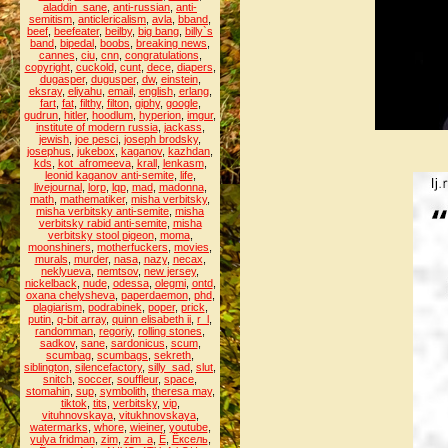
aladdin_sane
,
anti-russian
,
anti-
semitism
,
anticlericalism
,
avla
,
bband
,
beef
,
beefeater
,
beilby
,
big bang
,
billy`s
band
,
bipedal
,
boobs
,
breaking news
,
cannes
,
ciu
,
cnn
,
congratulations
,
copyright
,
cuckold
,
cunt
,
dece
,
diapers
,
dugasper
,
dugusper
,
dw
,
einstein
,
eksray
,
eliyahu
,
email
,
english
,
erlang
,
fart
,
fat
,
filthy
,
filton
,
giphy
,
google
,
gudrun
,
hitler
,
hoodlum
,
hyperion
,
imgur
,
institute of modern russia
,
jackass
,
jewish
,
joe pesci
,
joseph brodsky
,
josephus
,
jukebox
,
kaganov
,
kazhdan
,
kds
,
kot_afromeeva
,
krall
,
lenkasm
,
leonid kaganov anti-semite
,
life
,
livejournal
,
lorp
,
lqp
,
mad
,
madonna
,
math
,
mathematiker
,
misha verbitsky
,
misha verbitsky anti-semite
,
misha
verbitsky rabid anti-semite
,
misha
verbitsky stool pigeon
,
moma
,
moonshiners
,
motherfuckers
,
movies
,
murals
,
murder
,
nasa
,
nazy
,
necax
,
neklyueva
,
nemtsov
,
new jersey
,
nickelback
,
nude
,
odessa
,
olegmi
,
ontd
,
oxana chelysheva
,
paperdaemon
,
phd
,
plagiarism
,
podrabinek
,
poper
,
prick
,
putin
,
q-bit array
,
quinn elisabeth ii
,
r_l
,
randomman
,
regoriy
,
rolling stones
,
sadkov
,
sane
,
sardonicus
,
scum
,
scumbag
,
scumbags
,
sekreth
,
siblington
,
silencefactory
,
silly_sad
,
slut
,
snitch
,
soccer
,
souffleur
,
space
,
stomahin
,
sup
,
symbolith
,
theresa may
,
tiktok
,
tits
,
verbitsky
,
vip
,
vituhnovskaya
,
vitukhnovskaya
,
watermarks
,
whore
,
wieiner
,
youtube
,
yulya fridman
,
zim
,
zim_a
,
Ё
,
Ёксель
,