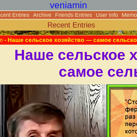
veniamin
cent Entries
Archive
Friends Entries
User Info
Memor
Recent Entries
m
- Наше сельское хозяйство — самое сельско
Наше сельское 
самое сел