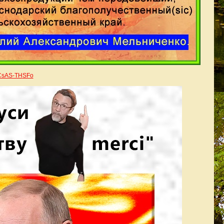
3CsAS-TH
SFo