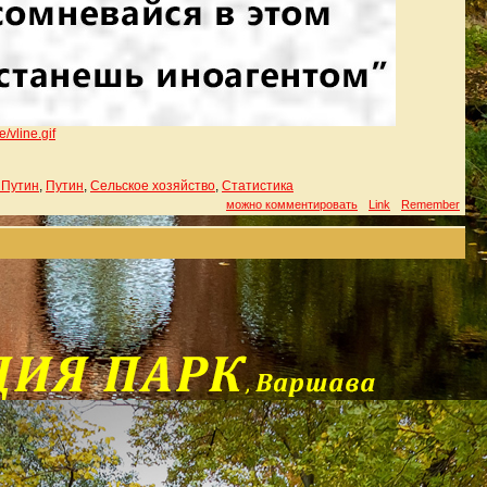
e/vli
ne.gif
 Путин
,
Путин
,
Сельское хозяйство
,
Статистика
можно комментировать
Link
Remember