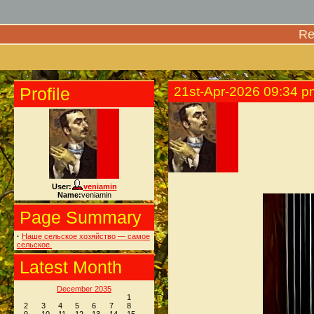
Re
Profile
21st-Apr-2026 09:34 p
User:
veniamin
Name:
veniamin
Page Summary
·
Наше сельское хозяйство — самое
сельское.
Latest Month
December 2035
1
2
3
4
5
6
7
8