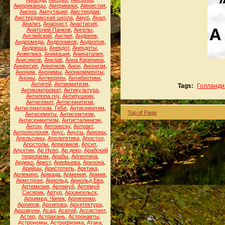
Американцы
,
Америкюки
,
Амнистия
,
Амона
,
Ампутация
,
Амстердам
,
Амстердамская школа
,
Амур
,
Анал
,
Анализ
,
Анархист
,
Анастасия
,
Анатолий Панков
,
Ангелы
,
Английский
,
Англия
,
Андреев
,
Андромеда
,
Андроников
,
Андропов
,
Андрюша
,
Анекдот
,
Анекдоты
,
Анжелика
,
Анимация
,
Анинаталия
,
Анисимов
,
Анклав
,
Анна Каренина
,
Аннексия
,
Анненков
,
Анон
,
Анонизм
,
Аноним
,
Анонимы
,
Анонкомменты
,
Аноны
,
Антверпен
,
Антибиотики
,
Антигей
,
Антиемитизм
,
Tags:
Голланди
Антикомпромат
,
Антикультура
,
Антилопа гну
,
Антипушкин
,
Антисемит
,
Антисемитизм
,
Антисемитизм. ГеБе
,
Антисемитим
,
Top of Page
Антисемиты
,
Антисемтизм
,
Антисенмитизм
,
Антисталинизм
,
Антон
,
Антонеску
,
Антракт
,
Антропология
,
Анус
,
Анусы
,
Аононы
,
Апельсины
,
Апологетика
,
Апостол
,
Апостолы
,
Апреликов
,
Апсит
,
Апухтин
,
Ар Нуво
,
Ар деко
,
Арабский
терроризм
,
Арабы
,
Аргентина
,
Ардеко
,
Арест
,
Арефьева
,
Аризона
,
Арийцы
,
Аристотель
,
Арктика
,
Арлекино
,
Армада
,
Армения
,
Армия
,
Армстронг
,
Арнольд
,
Арнольд Ева
,
Артемизия
,
Артемуй
,
Артемуй
Сисярик
,
Артур
,
Архангельск
,
Архимед. Чапек
,
Архипенко
,
Архипов
,
Архипова
,
Архитектура
,
Аршакуни
,
Асад
,
Асатий
,
Ассистент
,
Астер
,
Астрахань
,
Астронавты
,
Астрономы
,
Астрофизика
,
Атака
,