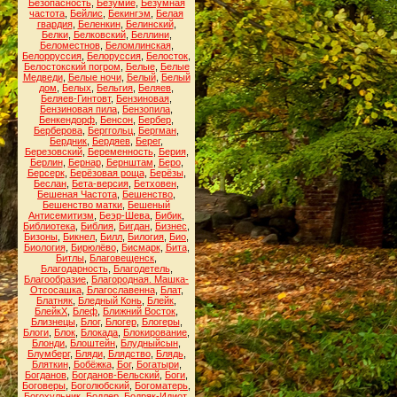
Безопасность
,
Безумие
,
Безумная
частота
,
Бейлис
,
Бекингэм
,
Белая
гвардия
,
Беленкин
,
Белинский
,
Белки
,
Белковский
,
Беллини
,
Беломестнов
,
Беломлинская
,
Белорруссия
,
Белоруссия
,
Белосток
,
Белостокский погром
,
Белые
,
Белые
Медведи
,
Белые ночи
,
Белый
,
Белый
дом
,
Белых
,
Бельгия
,
Беляев
,
Беляев-Гинтовт
,
Бензиновая
,
Бензиновая пила
,
Бензопила
,
Бенкендорф
,
Бенсон
,
Бербер
,
Берберова
,
Берггольц
,
Бергман
,
Бердник
,
Бердяев
,
Берег
,
Березовский
,
Беременность
,
Берия
,
Берлин
,
Бернар
,
Бернштам
,
Беро
,
Берсерк
,
Берёзовая роща
,
Берёзы
,
Беслан
,
Бета-версия
,
Бетховен
,
Бешеная Частота
,
Бешенство
,
Бешенство матки
,
Бешеный
Антисемитизм
,
Беэр-Шева
,
Бибик
,
Библиотека
,
Библия
,
Бигдан
,
Бизнес
,
Бизоны
,
Бикнел
,
Билл
,
Билогия
,
Био
,
Биология
,
Бирюлёво
,
Бисмарк
,
Бита
,
Битлы
,
Благовещенск
,
Благодарность
,
Благодетель
,
Благообразие
,
Благородная. Машка-
Отсосашка
,
Благославенна
,
Блат
,
Блатняк
,
Бледный Конь
,
Блейк
,
БлейкХ
,
Блеф
,
Ближний Восток
,
Близнецы
,
Блог
,
Блогер
,
Блогеры
,
Блоги
,
Блок
,
Блокада
,
Блокирование
,
Блонди
,
Блоштейн
,
Блудныйсын
,
Блумберг
,
Бляди
,
Блядство
,
Блядь
,
Бляткин
,
Бобёжка
,
Бог
,
Богатыри
,
Богданов
,
Богданов-Бельский
,
Боги
,
Боговеры
,
Боголюбский
,
Богоматерь
,
Богохульник
,
Бодлер
,
Бодряк-Идиот
,