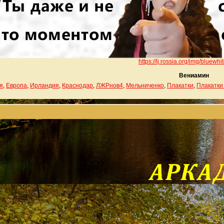
https://lj.rossia.org/img/bluewhit
Вениамин
я
,
Европа
,
Ирландия
,
Краснодар
,
ЛЖРнов4
,
Мельниченко
,
Плакатки
,
Плакатки