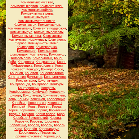
Комментыискусство
,
Комментыкарпов
,
Комментыклон
,
Комментыкопейкин
,
Комментыкосырева
,
Комментылукес
,
Комментыметальников
,
Комментымои
,
Комментынов
,
Комментыпанк
,
Комментыподдержка
,
Комментыпуб
,
Комментысексоты
,
Комментытатьяна
,
Коммменты
,
Коммунизм
,
Коммунист
,
Коммунист.
Зараза
,
Коммунисты
,
Комп
,
Компартия
,
Компграфика
,
Компиляция
,
Композитор
,
Композиция
,
Компьютер
,
Комсомол
,
Комсомолка
,
Комсомолки
,
Конан
Дойл
,
Кондопога
,
Кондрашова
,
Конец
Тифаретника
,
Конец света
,
Кони
,
Конквест
,
Конкурс
,
Конкурс-Эссе
,
Кононов
,
Конопля
,
Консерватория
,
Константин Долматов
,
Константинов
,
Констатация
,
Конституция
,
Контрабанда
,
Контрабас
,
Контуры
,
Конференции
,
Конфеты
,
Конформизм
,
Конфуций
,
Концевич
,
Концерт
,
Концлагерь
,
Кончаловский
,
Конь
,
Коньки
,
Конёнков
,
Кооперация
,
Копейкин
,
Копенгаген
,
Копипаст
,
Копирайт
,
Копы
,
Корветт
,
Корда
,
Корея
,
Коржавин
,
Коринт
,
Кормление
грудью
,
Кормон
,
Корни волос
,
Коро
,
Коробков-Землянский
,
Корова
,
Коровин
,
Коровы
,
Королева
,
Короленко
,
Короли
,
Король
,
Король
Карл
,
Королёв
,
Коронавирус
,
Коронавирус Плакатки
,
Коронавируснов2
,
Коронация
,