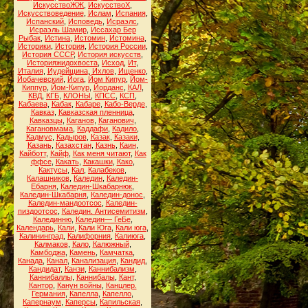
ИскусствоЖЖ
,
ИскусствоХ
,
Искусствоведение
,
Ислам
,
Испания
,
Испанский
,
Исповедь
,
Исраэлс
,
Исраэль Шамир
,
Иссахар Бер
Рыбак
,
Истина
,
Истомин
,
Истомина
,
Историки
,
История
,
История России
,
История СССР
,
История искусств
,
Историяжидохвоста
,
Исход
,
Ит
,
Италия
,
Иудейщина
,
Ихлов
,
Ищенко
,
Йобачевский
,
Йога
,
Йом Кипур
,
Йом-
Киппур
,
Йом-Кипур
,
Йорданс
,
КАЛ
,
КВД
,
КГБ
,
КЛОНЫ
,
КПСС
,
КСП
,
Кабаева
,
Кабак
,
Кабаре
,
Кабо-Верде
,
Кавказ
,
Кавказская пленница
,
Кавказцы
,
Каганов
,
Каганович
,
Кагановмама
,
Каддафи
,
Кадило
,
Кадмус
,
Кадыров
,
Казак
,
Казаки
,
Казань
,
Казахстан
,
Казнь
,
Каин
,
Кайботт
,
Кайф
,
Как меня читают
,
Как
ффсе
,
Какать
,
Какашки
,
Како
,
Кактусы
,
Кал
,
Калабеков
,
Калашников
,
Каледин
,
Каледин-
Ебарня
,
Каледин-Шкабарнюк
,
Каледин-Шкабарня
,
Каледин-донос
,
Каледин-мандоотсос
,
Каледин-
пиздоотсос
,
Каледин. Антисемитизм
,
Калединню
,
Каледин— ГеБе
,
Календарь
,
Кали
,
Кали Юга
,
Кали юга
,
Калининград
,
Калифорния
,
Калиюга
,
Калмаков
,
Кало
,
Калюжный
,
Камбоджа
,
Камень
,
Камчатка
,
Канада
,
Канал
,
Канализация
,
Кандид
,
Кандидат
,
Канзи
,
Каннибализм
,
Каннибаллы
,
Каннибалы
,
Кант
,
Кантор
,
Канун войны
,
Канцлер.
Германия
,
Капелла
,
Капелло
,
Капернаум
,
Каперсы
,
Капильская
,