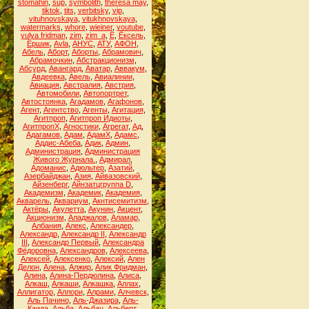
stomahin
,
sup
,
symbolith
,
theresa may
,
tiktok
,
tits
,
verbitsky
,
vip
,
vituhnovskaya
,
vitukhnovskaya
,
watermarks
,
whore
,
wieiner
,
youtube
,
yulya fridman
,
zim
,
zim_a
,
Ё
,
Ёксель
,
Ёршик
,
Аvla
,
АНУС
,
АТУ
,
АФОН
,
Абель
,
Аборт
,
Аборты
,
Абрамович
,
Абрамочкин
,
Абстракционизм
,
Абсурд
,
Авангард
,
Аватар
,
Аввакум
,
Авдеевка
,
Авель
,
Авиалинии
,
Авиация
,
Австралия
,
Австрия
,
Автомобили
,
Автопортрет
,
Автостоянка
,
Агадамов
,
Агафонов
,
Агент
,
Агентство
,
Агенты
,
Агитация
,
Агитпроп
,
Агитпроп Идиоты
,
АгитпропХ
,
Агностики
,
Агрегат
,
Ад
,
Адагамов
,
Адам
,
АдамХ
,
Адамс
,
Аддис-Абеба
,
Адик
,
Админ
,
Администрация
,
Администрация
Живого Журнала.
,
Адмирал
,
Адоманис
,
Адюльтер
,
Азатий
,
Азербайджан
,
Азия
,
Айвазовский
,
Айзенберг
,
Айнзатцгруппа D
,
Академизм
,
Академик
,
Академия
,
Акварель
,
Аквариум
,
Акнтисемитизм
,
Актёры
,
Акулетта
,
Акунин
,
Акцент
,
Акционизм
,
Аладжалов
,
Аламар
,
Албания
,
Алекс
,
Александер
,
Александр
,
Александр II
,
Александр
III
,
Александр Первый
,
Александра
Фёдоровна
,
Александров
,
Алексеева
,
Алексей
,
Алексенко
,
Алексий
,
Ален
Делон
,
Алена
,
Алжир
,
Алик Фридман
,
Алина
,
Алина-Пердюлина
,
Алиса
,
Алкаш
,
Алкаши
,
Алкашка
,
Аллах
,
Аллигатор
,
Аллори
,
Алрами
,
Алчевск
,
Аль Пачино
,
Аль-Джазира
,
Аль-
Каида
,
Альба
,
Альбац
,
Альберт
,