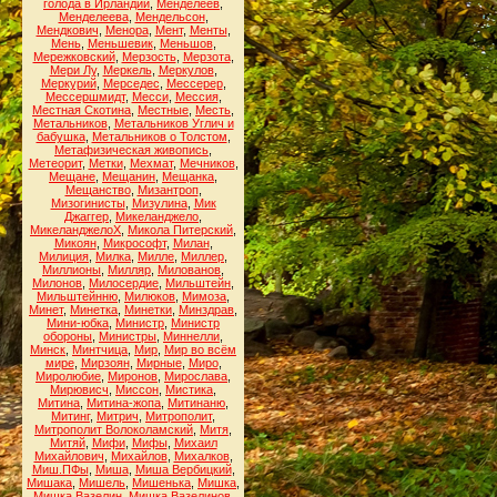
голода в Ирландии
,
Менделеев
,
Менделеева
,
Мендельсон
,
Мендкович
,
Менора
,
Мент
,
Менты
,
Мень
,
Меньшевик
,
Меньшов
,
Мережковский
,
Мерзость
,
Мерзота
,
Мери Лу
,
Меркель
,
Меркулов
,
Меркурий
,
Мерседес
,
Мессерер
,
Мессершмидт
,
Месси
,
Мессия
,
Местная Скотина
,
Местные
,
Месть
,
Метальников
,
Метальников Углич и
бабушка
,
Метальников о Толстом
,
Метафизическая живопись
,
Метеорит
,
Метки
,
Мехмат
,
Мечников
,
Мещане
,
Мещанин
,
Мещанка
,
Мещанство
,
Мизантроп
,
Мизогинисты
,
Мизулина
,
Мик
Джаггер
,
Микеланджело
,
МикеланджелоХ
,
Микола Питерский
,
Микоян
,
Микрософт
,
Милан
,
Милиция
,
Милка
,
Милле
,
Миллер
,
Миллионы
,
Милляр
,
Милованов
,
Милонов
,
Милосердие
,
Мильштейн
,
Мильштейнню
,
Милюков
,
Мимоза
,
Минет
,
Минетка
,
Минетки
,
Минздрав
,
Мини-юбка
,
Министр
,
Министр
обороны
,
Министры
,
Миннелли
,
Минск
,
Минтчица
,
Мир
,
Мир во всём
мире
,
Мирзоян
,
Мирные
,
Миро
,
Миролюбие
,
Миронов
,
Мирослава
,
Мирювисч
,
Миссон
,
Мистика
,
Митина
,
Митина-жопа
,
Митинаню
,
Митинг
,
Митрич
,
Митрополит
,
Митрополит Волоколамский
,
Митя
,
Митяй
,
Мифи
,
Мифы
,
Михаил
Михайлович
,
Михайлов
,
Михалков
,
Миш.ПФы
,
Миша
,
Миша Вербицкий
,
Мишака
,
Мишель
,
Мишенька
,
Мишка
,
Мишка Вазелин
,
Мишка Вазелинов
,