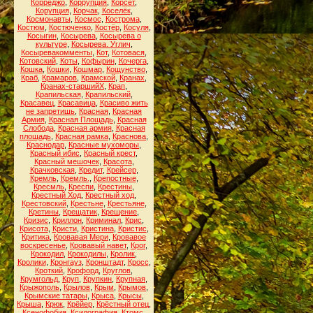
Корреджо
,
Коррупция
,
Корсет
,
Корупция
,
Корчак
,
Коселёк
,
Космонавты
,
Космос
,
Кострома
,
Костюм
,
Костюченко
,
Костёр
,
Косуля
,
Косыгин
,
Косырева
,
Косырева о
культуре
,
Косырева. Углич
,
Косыревакомменты
,
Кот
,
Котовася
,
Котовский
,
Коты
,
Кофырин
,
Кочерга
,
Кошка
,
Кошки
,
Кошмар
,
Кощунство
,
Краб
,
Крамаров
,
Крамской
,
Кранах
,
Кранах-старшийХ
,
Крап
,
Крапильская
,
Крапильский
,
Красавец
,
Красавица
,
Красиво жить
не запретишь
,
Красная
,
Красная
Армия
,
Красная Площадь
,
Красная
Слобода
,
Красная армия
,
Красная
площадь
,
Красная рамка
,
Краснова
,
Краснодар
,
Красные мухоморы
,
Красный ибис
,
Красный крест
,
Красный мешочек
,
Красота
,
Крачковская
,
Кредит
,
Крейсер
,
Кремль
,
Кремль.
,
Крепостные
,
Кресмль
,
Креспи
,
Крестины
,
Крестный Ход
,
Крестный ход
,
Крестовский
,
Крестьне
,
Крестьяне
,
Кретины
,
Крещатик
,
Крещение
,
Кризис
,
Криллон
,
Криминал
,
Крис
,
Крисота
,
Кристи
,
Кристина
,
Кристис
,
Критика
,
Кровавая Мери
,
Кровавое
воскресенье
,
Кровавый навет
,
Крог
,
Крокодил
,
Крокодилы
,
Кролик
,
Кролики
,
Кронгауз
,
Кронштадт
,
Кросс
,
Кроткий
,
Крофорд
,
Круглов
,
Крумгольд
,
Круп
,
Крупкин
,
Крупная
,
Крыжополь
,
Крылов
,
Крым
,
Крымов
,
Крымские татары
,
Крыса
,
Крысы
,
Крыша
,
Крюк
,
Крёйер
,
Крёстный отец
,
Ксенофобия
,
Ксилография
,
Ктомс
,