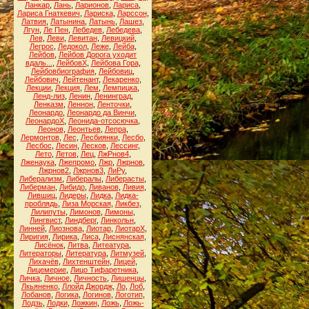
Ланкар
,
Лань
,
Ларионов
,
Лариса
,
Лариса Гнаткевич
,
Лариска
,
Ларссон
,
Латвия
,
Латынина
,
Латынь
,
Лашез
,
Лгун
,
Ле Пен
,
Лебедев
,
Лебедева
,
Лев
,
Леви
,
Левитан
,
Левицкий
,
Легрос
,
Ледокол
,
Леже
,
Лейба
,
Лейбов
,
Лейбов Дорога уходит
вдаль...
,
ЛейбовХ
,
Лейбова Гора
,
Лейбовбиография
,
Лейбовиц
,
Лейбович
,
Лейтенант
,
Лекаренко
,
Лекции
,
Лекция
,
Лем
,
Лемпицка
,
Ленд-лиз
,
Ленин
,
Ленинград
,
Ленказм
,
Леннон
,
Ленточки
,
Леонардо
,
Леонардо да Винчи
,
ЛеонардоХ
,
Леонида-отсосючка
,
Леонов
,
Леонтьев
,
Лепра
,
Лермонтов
,
Лес
,
Лесбиянки
,
Лесбо
,
Лесбос
,
Лесин
,
Лесков
,
Лессинг
,
Лето
,
Летов
,
Лец
,
ЛжРнов4
,
Лженаука
,
Лжепромо
,
Лжр
,
Лжрнов
,
Лжрнов2
,
Лжрнов3
,
ЛиРу
,
Либерализм
,
Либералы
,
Либерасты
,
Либерман
,
Либидо
,
Ливанов
,
Ливия
,
Лившиц
,
Лидеры
,
Лидка
,
Лидка-
проблядь
,
Лиза Морская
,
Ликбез
,
Лилипуты
,
Лимонов
,
Лимоны
,
Лингвист
,
Линдберг
,
Линкольн
,
Линней
,
Лиознова
,
Лиотар
,
ЛиотарХ
,
Лиригия
,
Лирика
,
Лиса
,
Лиснянская
,
Лисёнок
,
Литва
,
Литеатура
,
Литераторы
,
Литература
,
Литмузей
,
Лихачёв
,
Лихтенштейн
,
Лицей
,
Лицемерие
,
Лицо Тифаретника
,
Личка
,
Личное
,
Личность
,
Лишенцы
,
Лкьяненко
,
Ллойд Джордж
,
Ло
,
Лоб
,
Лобанов
,
Логика
,
Логинов
,
Логотип
,
Лодзь
,
Лодки
,
Ложкин
,
Ложь
,
Ложь-