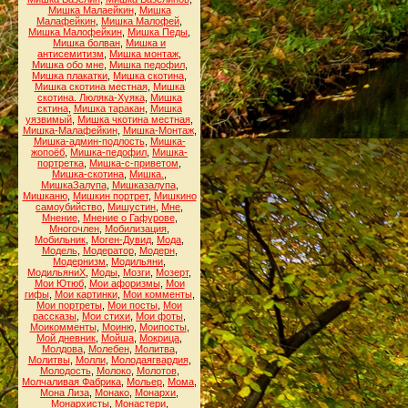
Мишка Малаейкин
,
Мишка
Малафейкин
,
Мишка Малофей
,
Мишка Малофейкин
,
Мишка Педы
,
Мишка болван
,
Мишка и
антисемитизм
,
Мишка монтаж
,
Мишка обо мне
,
Мишка педофил
,
Мишка плакатки
,
Мишка скотина
,
Мишка скотина местная
,
Мишка
скотина. Люляка-Хуяка
,
Мишка
сктина
,
Мишка таракан
,
Мишка
уязвимый
,
Мишка чкотина местная
,
Мишка-Малафейкин
,
Мишка-Монтаж
,
Мишка-админ-подлость
,
Мишка-
жопоёб
,
Мишка-педофил
,
Мишка-
портретка
,
Мишка-с-приветом
,
Мишка-скотина
,
Мишка.
,
МишкаЗалупа
,
Мишказалупа
,
Мишканю
,
Мишкин портрет
,
Мишкино
самоубийство
,
Мишустин
,
Мне
,
Мнение
,
Мнение о Гафурове
,
Многочлен
,
Мобилизация
,
Мобильник
,
Моген-Дувид
,
Мода
,
Модель
,
Модератор
,
Модерн
,
Модернизм
,
Модильяни
,
МодильяниХ
,
Моды
,
Мозги
,
Мозерт
,
Мои Ютюб
,
Мои афоризмы
,
Мои
гифы
,
Мои картинки
,
Мои комменты
,
Мои портреты
,
Мои посты
,
Мои
рассказы
,
Мои стихи
,
Мои фоты
,
Моикомменты
,
Моиню
,
Моипосты
,
Мой дневник
,
Мойша
,
Мокрица
,
Молдова
,
Молебен
,
Молитва
,
Молитвы
,
Молли
,
Молодаягвардия
,
Молодость
,
Молоко
,
Молотов
,
Молчаливая Фабрика
,
Мольер
,
Мома
,
Мона Лиза
,
Монако
,
Монархи
,
Монархисты
,
Монастери
,