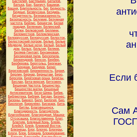
В
Бастилия
,
Бастрыкин
,
Баталов
,
Батька
,
Бах
,
Бахмут
,
Башмак
,
анти
Башня
,
Бдительность
,
Бег
,
Бедность
,
Бедные
,
Безвкусица
,
Бездарь
,
Бездетность
,
Безнаказанность
,
Безопасность
,
Безумие
,
Безумная
частота
,
Бейлис
,
Бекингэм
,
Белая
гвардия
,
Беленкин
,
Белинский
,
ч
Белки
,
Белковский
,
Беллини
,
Беломестнов
,
Беломлинская
,
Белорруссия
,
Белоруссия
,
Белосток
,
ан
Белостокский погром
,
Белые
,
Белые
Медведи
,
Белые ночи
,
Белый
,
Белый
дом
,
Белых
,
Бельгия
,
Беляев
,
Беляев-Гинтовт
,
Бензиновая
,
Бензиновая пила
,
Бензопила
,
Бенкендорф
,
Бенсон
,
Бербер
,
Берберова
,
Берггольц
,
Бергман
,
Бердник
,
Бердяев
,
Берег
,
Березовский
,
Беременность
,
Берия
,
Если 
Берлин
,
Бернар
,
Бернштам
,
Беро
,
Берсерк
,
Берёзовая роща
,
Берёзы
,
Беслан
,
Бета-версия
,
Бетховен
,
Бешеная Частота
,
Бешенство
,
Бешенство матки
,
Бешеный
Антисемитизм
,
Беэр-Шева
,
Бибик
,
Библиотека
,
Библия
,
Бигдан
,
Бизнес
,
Бизоны
,
Бикнел
,
Билл
,
Билогия
,
Био
,
Биология
,
Бирюлёво
,
Бисмарк
,
Бита
,
Сам А
Битлы
,
Благовещенск
,
Благодарность
,
Благодетель
,
Благообразие
,
Благородная. Машка-
ГОСП
Отсосашка
,
Благославенна
,
Блат
,
Блатняк
,
Бледный Конь
,
Блейк
,
БлейкХ
,
Блеф
,
Ближний Восток
,
Близнецы
,
Блог
,
Блогер
,
Блогеры
,
Блоги
,
Блок
,
Блокада
,
Блокирование
,
Блонди
,
Блоштейн
,
Блудныйсын
,