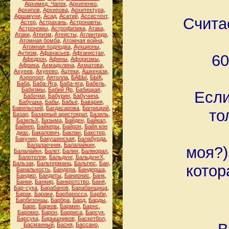
Архимед. Чапек
,
Архипенко
,
Архипов
,
Архипова
,
Архитектура
,
Аршакуни
,
Асад
,
Асатий
,
Ассистент
,
Счита
Астер
,
Астрахань
,
Астронавты
,
Астрономы
,
Астрофизика
,
Атака
,
Атаки
,
Атеизм
,
Атеисты
,
Атлантида
,
Атомная бомба
,
Атомная война
,
Атомная подлодка
,
Аукционы
,
Аутизм
,
Афанасьев
,
Афганистан
,
60
Афедрон
,
Афины
,
Афоризмы
,
Африка
,
Ахмадулина
,
Ахматова
,
Ахуеев
,
Ахуеево
,
Ацтеки
,
Ашкенази
,
Аэропорт
,
Аятолла
,
БАБЫ
,
БЫК
,
Баба
,
Баба-Яга
,
Баба-яга
,
Бабель
,
Бабизмы
,
Бабий Яр
,
Бабицкая
,
Если
Бабочки
,
Бабурин
,
Бабучина
,
Бабушка
,
Бабы
,
Бабьё
,
Бавария
,
Бавильский
,
Багдасарова
,
Багрицкий
,
то
Базар
,
Базарный аристократ
,
Базиль
,
БазильХ
,
Базыма
,
Байден
,
Байкал
,
Байкер
,
Байкеры
,
Байрон
,
Байя кон
диас
,
Бакалович
,
Баклан
,
Бакстер
,
Бакунин
,
Бакушинская
,
Балабурда
,
Балалаечник
,
Балалайкин
,
моя?)
Балалайкн
,
Балет
,
Балин
,
Балморал
,
Балотелли
,
Бальдунг
,
БальдунгХ
,
Бальзак
,
Бальтерманц
,
Бальтюс
,
Бан
,
котор
Банальность
,
Бандера
,
Бандерша
,
Банджо
,
Бандиты
,
Банионис
,
Банк
,
Банки
,
Банкир
,
Банкротство
,
Баня
,
Бар-сука
,
Барабанов
,
Барабанщица
,
Барак
,
Бараки
,
Барбаросса
,
Барби
,
Барбизонцы
,
Барбра
,
Бард
,
Барды
,
Баре
,
Барков
,
Бармин
,
Барнс
,
Барокко
,
Барон
,
Барриса
,
Барсук
,
Барсука
,
Барышников
,
Баскетбол
,
Басманный
,
Басня
,
Бассано
,