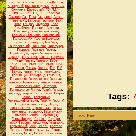
цитата
,
Выставка
,
Высшая Власть
,
Выходной
,
Вышнеградский
,
Вьетнам
,
Вюнючка
,
Вяземский
,
ГБ
,
ГМИИ
,
ГНУСЬ
,
ГПУ
,
ГРУ
,
ГТО
,
Габриэль
,
Гагарин
,
Газ
,
Газа
,
Газдаров
,
Газета
,
Газета.Ру
,
Газовки
,
Газпром
,
Гай
Фокс
,
Гайдар
,
Гайдпарк
,
Гала
,
Галабурда
,
Галерея
,
Галерея
Красавиц
,
Галерея красавиц
,
Галилей
,
Галичина
,
Галковский
,
ГалковскийХ
,
Галлен-Каллела
,
Галоши
,
Гамадрил
,
Гамбург
,
Ганапольский
,
Ганнибал
,
Гарабурда
,
Гарвард
,
Гарварл
,
Гарем
,
Гарибальди
,
Гарин-Михайловский
,
Гарленд
,
Гармония
,
Гастон
,
Гафуров
,
Гаше
,
Гашек
,
Гвардия
,
ГеБе
,
ГеБеШник
,
ГеБешник
,
ГеБешники
,
Геббельс
,
Гегель
,
Геенна
,
Геи
,
Гей
,
Гейбл
,
Гейне
,
Гейтс
,
Геленджик
,
Гельвеций
,
Гельфанд
,
Гемания
,
Гендерный
,
Гендиректор
,
Генерал
,
Генерал-Полковник
,
Генерал-аншеф
,
Генералиссимус
,
Генералы
,
Генеральная Линия
,
Гений
,
Геном
,
Геноцид
,
Генриетта Гиршман
,
Генрих
,
Tags:
Генсек
,
География
,
ГеографияИмперия
,
Георг V
,
Георг VI
,
Георгиевская
,
Гепард
,
Герб
,
Герберштейн
,
Гергиевская
,
Геринг
,
Германец
,
Германия
,
Германский
импрессионизм
,
Германцы
,
Top of Page
Гермафродит
,
Герника
,
Геродот
,
Герой
,
Герцен
,
Герцогиня
,
Гершаник
,
Герымский
,
Гесс
,
Гессен
,
Гестапо
,
Гетерка
,
Гетеросексуалки
,
Гетеры
,
Гетман
,
Гетто
,
Гигант
,
Гигантские