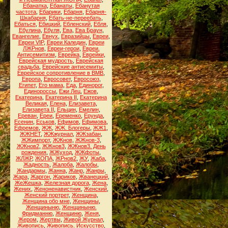
Ебанатка
,
Ебанаты
,
Ебанутая
частота
,
Ебарики
,
Ебарня
,
Ебарня-
Шкабарня
,
Ебать-не-переебать
,
Ебаться
,
Ебицкий
,
Ебленский
,
Ебля
,
Ебулина
,
Ебуля
,
Ева
,
Ева Браун
,
Евангелие
,
Евнух
,
Евразийцы
,
Евреи
,
Евреи VIP
,
Евреи Каледин
,
Евреи
ЛЖРнов
,
Евреи-герои
,
Евреи.
Антисемитизм
,
Еврейка
,
Еврейки
,
Еврейская мудрость
,
Еврейская
свадьба
,
Еврейские антисемиты
,
Еврейское сопротивление в ВМВ
,
Европа
,
Евросовет
,
Евросоюз
,
Египет
,
Его мама
,
Еда
,
Единорог
,
Единороссы
,
Ежи Лец
,
Ежов
,
Екатерина
,
Екатерина II
,
Екатерина
Великая
,
Елена
,
Елизавета
,
Елизавета II
,
Ельцин
,
Емелин
,
Ереван
,
Ереи
,
Еременко
,
Ерунда
,
Есенин
,
Еськов
,
Ефимов
,
Ефимова
,
Ефремов
,
ЖЖ
,
ЖЖ. Блогеры
,
ЖЖ1
,
ЖЖНЕТ
,
ЖЖжурнал
,
ЖЖзабан
,
ЖЖимпорт
,
ЖЖнов
,
ЖЖнов-3
,
ЖЖнов2
,
ЖЖнов3
,
ЖЖнов3. День
рождения
,
ЖЖуход
,
ЖЖфоты
,
ЖЛЖР
,
ЖОПА
,
ЖРнов2
,
ЖУ
,
Жаба
,
Жадность
,
Жалоба
,
Жалобы
,
Жандармы
,
Жанна
,
Жанр
,
Жанры
,
Жара
,
Жаргон
,
Жариков
,
Жванецкий
,
ЖеЖешка
,
Железная дорога
,
Жена
,
Жених
,
Женоненавистник
,
Женский
,
Женский портрет
,
Женщина
,
Женщина обо мне
,
Женщины
,
Женщиныню
,
Женщиныню.
Фридманню
,
Женщиню
,
Женя
,
Жером
,
Жертвы
,
Живой Журнал
,
Живопись
,
Живопись. Искусство
,