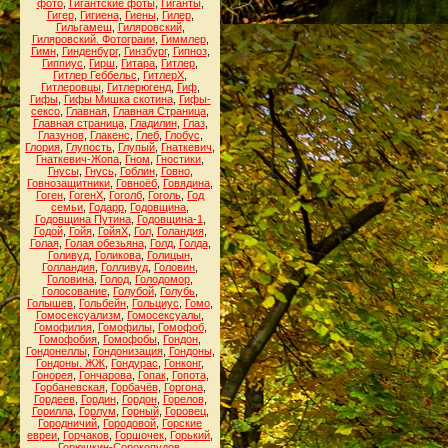
фото
,
Гигантские фоты
,
Гиганты
,
Гигер
,
Гигиена
,
Гиены
,
Гилер
,
Гильгамеш
,
Гиляровский
,
Гиляровский. Фотограии
,
Гиммлер
,
Гимн
,
Гинденбург
,
Гинзбург
,
Гипноз
,
Гиппиус
,
Гирш
,
Гитара
,
Гитлер
,
Гитлер Геббельс
,
ГитлерХ
,
Гитлеровцы
,
Гитлерюгенд
,
Гиф
,
Гифы
,
Гифы Мишка скотина
,
Гифы-
сексо
,
Главная
,
Главная Страница
,
Главная страница
,
Гладилин
,
Глаз
,
Глазунов
,
Глакенс
,
Глеб
,
Глобус
,
Глория
,
Глупость
,
Глупый
,
Гнаткевич
,
Гнаткевич-Жопа
,
Гном
,
Гностики
,
Гнусы
,
Гнусь
,
Гоблин
,
Говно
,
Говнозащитники
,
Говноёб
,
Говядина
,
Гоген
,
ГогенХ
,
Гоголб
,
Гоголь
,
Год
семьи
,
Годарр
,
Годовщина
,
Годовщина Путина
,
Годовщина-1
,
Годой
,
Гойя
,
ГойяХ
,
Гол
,
Голандия
,
Голая
,
Голая обезьяна
,
Голд
,
Голда
,
Голивуд
,
Голикова
,
Голицын
,
Голландия
,
Голливуд
,
Головин
,
Головина
,
Голод
,
Голодомор
,
Голосование
,
Голубой
,
Голубь
,
Голышев
,
Гольбейн
,
Гольциус
,
Гомо
,
Гомосексуализм
,
Гомосексуалы
,
Гомофилия
,
Гомофилы
,
Гомофоб
,
Гомофобия
,
Гомофобы
,
Гондон
,
Гондонеллы
,
Гондонизация
,
Гондоны
,
Гондоны. ЖЖ
,
Гондурас
,
Гонконг
,
Гонорея
,
Гончарова
,
Гопак
,
Гопота
,
Горбаневская
,
Горбачёв
,
Горгона
,
Гордеев
,
Гордин
,
Гордон
,
Горелов
,
Горилла
,
Горлум
,
Горный
,
Горовец
,
Городничий
,
Городовой
,
Горские
евреи
,
Горчаков
,
Горшочек
,
Горький
,
Горюшкин-Сорокопудов
,