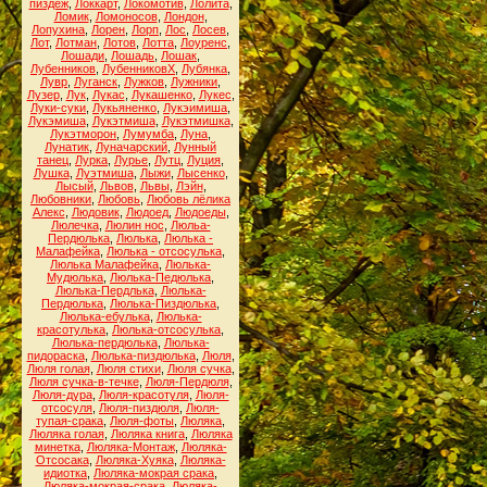
пиздёж
,
Локкарт
,
Локомотив
,
Лолита
,
Ломик
,
Ломоносов
,
Лондон
,
Лопухина
,
Лорен
,
Лорп
,
Лос
,
Лосев
,
Лот
,
Лотман
,
Лотов
,
Лотта
,
Лоуренс
,
Лошади
,
Лошадь
,
Лошак
,
Лубенников
,
ЛубенниковХ
,
Лубянка
,
Лувр
,
Луганск
,
Лужков
,
Лужники
,
Лузер
,
Лук
,
Лукас
,
Лукашенко
,
Лукес
,
Луки-суки
,
Лукьяненко
,
Лукэимиша
,
Лукэмиша
,
Лукэтмиша
,
Лукэтмишка
,
Лукэтморон
,
Лумумба
,
Луна
,
Лунатик
,
Луначарский
,
Лунный
танец
,
Лурка
,
Лурье
,
Лутц
,
Луция
,
Лушка
,
Луэтмиша
,
Лыжи
,
Лысенко
,
Лысый
,
Львов
,
Львы
,
Лэйн
,
Любовники
,
Любовь
,
Любовь лёлика
Алекс
,
Людовик
,
Людоед
,
Людоеды
,
Люлечка
,
Люлин нос
,
Люльа-
Пердюлька
,
Люлька
,
Люлька -
Малафейка
,
Люлька - отсосулька
,
Люлька Малафейка
,
Люлька-
Мудюлька
,
Люлька-Педюлька
,
Люлька-Пердлька
,
Люлька-
Пердюлька
,
Люлька-Пиздюлька
,
Люлька-ебулька
,
Люлька-
красотулька
,
Люлька-отсосулька
,
Люлька-пердюлька
,
Люлька-
пидораска
,
Люлька-пиздюлька
,
Люля
,
Люля голая
,
Люля стихи
,
Люля сучка
,
Люля сучка-в-течке
,
Люля-Пердюля
,
Люля-дура
,
Люля-красотуля
,
Люля-
отсосуля
,
Люля-пиздюля
,
Люля-
тупая-срака
,
Люля-фоты
,
Люляка
,
Люляка голая
,
Люляка книга
,
Люляка
минетка
,
Люляка-Монтаж
,
Люляка-
Отсосака
,
Люляка-Хуяка
,
Люляка-
идиотка
,
Люляка-мокрая срака
,
Люляка-мокрая-срака
,
Люляка-