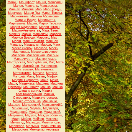
Манин
,
Манифест
,
Мания
,
Манкунян
,
Манос
,
Мануэль
,
Маньеризм
,
Маньяк
,
Манюня
,
Мао
,
Мао Цзэдун
,
Маргулис
,
Марди Гра
,
Мари -Тереза
,
Мариенталь
,
Марина Абрамович
,
Марина Влади
,
Маринисты
,
Мариуполь
,
Мария
,
Мария Терезия
,
Мария Фёдоровна
,
Мария Штерн
,
Мария-Антуанетта
,
Марк Твен
,
Маркиз
,
Маркс
,
Марксизм
,
Марлен
,
Марлон Брандо
,
Марокко
,
Март
,
Марш
,
Марш Памяти
,
Маршак
,
Маршал
,
Маршалы
,
Марши
,
Маск
,
Маска скорби
,
Маскава
,
Маски
,
Масленица
,
Масло сливочное
,
Маслова
,
Масловская
,
Масоны
,
Массачусетс
,
Мастер-класс
,
Мастерская
,
Мастурбация
,
Мат
,
Мата
Хари
,
Матвейчев
,
Матвиенко
,
Математик
,
Математика
,
Математики
,
Матисс
,
Матрос
,
Матфей
,
Мать
,
Маунт
,
Мафия
,
Мафия Тифарета
,
Маха
,
Махи
,
Маша
,
Машенька
,
Машина
,
Машина
Времени
,
Машинист
,
Машка
,
Машка
блядь мамина
,
Машка
толстожопенькая
,
Машка-
Отсосашка
,
Машка-отсосака
,
Машка-отсосашка
,
Машканю
,
Машков
,
Маяковский
,
МаяковскийХ
,
Мгновение
,
Медаль
,
Медведев
,
МедведевХ
,
Медведи
,
Мединский
,
Медицина
,
Медуза
,
Междусобойчик
,
Меир
,
Мейер
,
Мейзер
,
Мексика
,
Меламид
,
Мелещук
,
Мелитополь
,
Мелихово
,
Мельник
,
Мельниченко
,
Мемориал
,
Мемориал жертвам