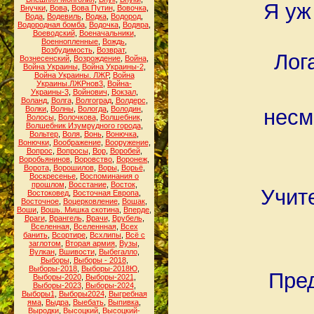
Я уж
Внучки
,
Вова
,
Вова Путин
,
Вовочка
,
Вода
,
Водевиль
,
Водка
,
Водород
,
Водородная бомба
,
Водочка
,
Водяра
,
Воеводский
,
Военачальники
,
Военнопленные
,
Вождь
,
Возбудимость
,
Возврат
,
Лог
Вознесенский
,
Возрождение
,
Война
,
Война Украины
,
Война Украины-2
,
Война Украины. ЛЖР
,
Война
Украины.ЛЖРнов3
,
Война-
Украины-3
,
Войнович
,
Вокзал
,
Воланд
,
Волга
,
Волгоград
,
Волдерс
,
Волки
,
Волны
,
Вологда
,
Володин
,
несм
Волосы
,
Волочкова
,
Волшебник
,
Волшебник Изумрудного города
,
Вольтер
,
Воля
,
Вонь
,
Вонючка
,
Вонючки
,
Воображение
,
Вооружение
,
Вопрос
,
Вопросы
,
Вор
,
Воробей
,
Воробьянинов
,
Воровство
,
Воронеж
,
Ворота
,
Ворошилов
,
Воры
,
Ворьё
,
Воскресенье
,
Воспоминания о
прошлом
,
Восстание
,
Восток
,
Учите
Востоковед
,
Восточная Европа
,
Восточное
,
Воцерковление
,
Вошак
,
Воши
,
Вошь. Мишка скотина
,
Вперде
,
Враги
,
Врангель
,
Врачи
,
Врубель
,
Вселенная
,
Вселеннная
,
Всех
банить
,
Всортире
,
Всхлипы
,
Всё с
заглотом
,
Вторая армия
,
Вузы
,
Вулкан
,
Вшивости
,
Выбегалло
,
Выборы
,
Выборы - 2018
,
Выборы-2018
,
Выборы-2018Ю
,
Пред
Выборы-2020
,
Выборы-2021
,
Выборы-2023
,
Выборы-2024
,
Выборы1
,
Выборы2024
,
Выгребная
яма
,
Выдра
,
Выебать
,
Выпивка
,
Выродки
,
Высоцкий
,
Высоцкий-