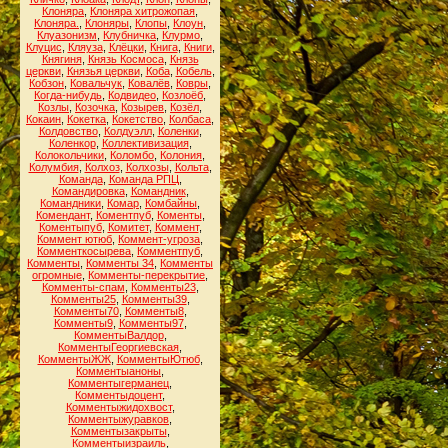
Клоняра
,
Клоняра хитрожопая
,
Клоняра.
,
Клоняры
,
Клопы
,
Клоун
,
Клуазонизм
,
Клубничка
,
Клурмо
,
Клуцис
,
Кляуза
,
Клёцки
,
Книга
,
Книги
,
Княгиня
,
Князь Космоса
,
Князь
церкви
,
Князья церкви
,
Коба
,
Кобель
,
Кобзон
,
Ковальчук
,
Ковалёв
,
Ковры
,
Когда-нибудь
,
Кодвидео
,
Козлоёб
,
Козлы
,
Козочка
,
Козырев
,
Козёл
,
Кокаин
,
Кокетка
,
Кокетство
,
Колбаса
,
Колдовство
,
Колдуэлл
,
Коленки
,
Коленкор
,
Коллективизация
,
Колокольчики
,
Коломбо
,
Колония
,
Колумбия
,
Колхоз
,
Колхозы
,
Кольта
,
Команда
,
Команда РПЦ
,
Командировка
,
Командник
,
Командники
,
Комар
,
Комбайны
,
Комендант
,
Коментпуб
,
Коменты
,
Коментыпуб
,
Комитет
,
Коммент
,
Коммент ютюб
,
Коммент-угроза
,
Комменткосырева
,
Комментпуб
,
Комменты
,
Комменты 34
,
Комменты
огромные
,
Комменты-перекрытие
,
Комменты-спам
,
Комменты23
,
Комменты25
,
Комменты39
,
Комменты70
,
Комменты8
,
Комменты9
,
Комменты97
,
КомментыВалдор
,
КомментыГеоргиевская
,
КомментыЖЖ
,
КомментыЮтюб
,
Комментыаноны
,
Комментыгерманец
,
Комментыдоцент
,
Комментыжидохвост
,
Комментыжуравков
,
Комментызакрыты
,
Комментыизраиль
,