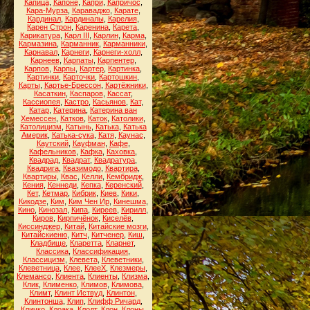
Капица
,
Капоне
,
Капри
,
Капричос
,
Кара-Мурза
,
Караваджо
,
Карате
,
Кардинал
,
Кардиналы
,
Карелия
,
Карен Строн
,
Каренина
,
Карета
,
Карикатура
,
Карл III
,
Карлин
,
Карма
,
Кармазина
,
Карманник
,
Карманники
,
Карнавал
,
Карнеги
,
Карнеги-холл
,
Карнеев
,
Карпаты
,
Карпентер
,
Карпов
,
Карпы
,
Картер
,
Картинка
,
Картинки
,
Карточки
,
Картошкин
,
Карты
,
Картье-Брессон
,
Картёжники
,
Касаткин
,
Каспаров
,
Кассат
,
Кассиопея
,
Кастро
,
Касьянов
,
Кат
,
Катар
,
Катерина
,
Катерина ван
Хемессен
,
Катков
,
Каток
,
Католики
,
Католицизм
,
Катынь
,
Катька
,
Катька
Америк
,
Катька-сука
,
Катя
,
Каунас
,
Каутский
,
Кауфман
,
Кафе
,
Кафельников
,
Кафка
,
Каховка
,
Квадрад
,
Квадрат
,
Квадратура
,
Квадрига
,
Квазимодо
,
Квартира
,
Квартиры
,
Квас
,
Келли
,
Кембридж
,
Кения
,
Кеннеди
,
Кепка
,
Керенский
,
Кет
,
Кетмар
,
Кибрик
,
Киев
,
Кики
,
Кикодзе
,
Ким
,
Ким Чен Ир
,
Кинешма
,
Кино
,
Кинозал
,
Кипа
,
Киреев
,
Кирилл
,
Киров
,
Кирпичёнок
,
Киселёв
,
Киссинджер
,
Китай
,
Китайские мозги
,
Китайскиеню
,
Китч
,
Китченер
,
Киш
,
Кладбище
,
Кларетта
,
Кларнет
,
Классика
,
Классификация
,
Классицизм
,
Клевета
,
Клеветники
,
Клеветница
,
Клее
,
КлееХ
,
Клезмеры
,
Клемансо
,
Клиента
,
Клиенты
,
Клизма
,
Клик
,
Клименко
,
Климов
,
Климова
,
Климт
,
Клинт Иствуд
,
Клинтон
,
Клинтонша
,
Клип
,
Клифф Ричард
,
Кличко
,
Клоака
,
Клодт
,
Клон
,
Клоны
,