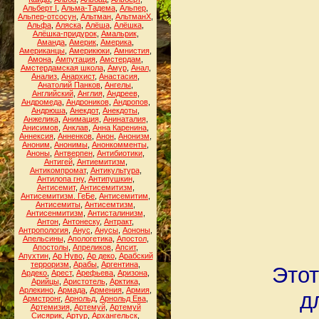
Альберт I
,
Альма-Тадема
,
Альпер
,
Альпер-отсосун
,
Альтман
,
АльтманХ
,
Альфа
,
Аляска
,
Алёша
,
Алёшка
,
Алёшка-придурок
,
Амальрик
,
Аманда
,
Америк
,
Америка
,
Американцы
,
Америкюки
,
Амнистия
,
Амона
,
Ампутация
,
Амстердам
,
Амстердамская школа
,
Амур
,
Анал
,
Анализ
,
Анархист
,
Анастасия
,
Анатолий Панков
,
Ангелы
,
Английский
,
Англия
,
Андреев
,
Андромеда
,
Андроников
,
Андропов
,
Андрюша
,
Анекдот
,
Анекдоты
,
Анжелика
,
Анимация
,
Анинаталия
,
Анисимов
,
Анклав
,
Анна Каренина
,
Аннексия
,
Анненков
,
Анон
,
Анонизм
,
Аноним
,
Анонимы
,
Анонкомменты
,
Аноны
,
Антверпен
,
Антибиотики
,
Антигей
,
Антиемитизм
,
Антикомпромат
,
Антикультура
,
Антилопа гну
,
Антипушкин
,
Антисемит
,
Антисемитизм
,
Антисемитизм. ГеБе
,
Антисемитим
,
Антисемиты
,
Антисемтизм
,
Антисенмитизм
,
Антисталинизм
,
Антон
,
Антонеску
,
Антракт
,
Антропология
,
Анус
,
Анусы
,
Аононы
,
Апельсины
,
Апологетика
,
Апостол
,
Апостолы
,
Апреликов
,
Апсит
,
Апухтин
,
Ар Нуво
,
Ар деко
,
Арабский
терроризм
,
Арабы
,
Аргентина
,
Этот
Ардеко
,
Арест
,
Арефьева
,
Аризона
,
Арийцы
,
Аристотель
,
Арктика
,
Арлекино
,
Армада
,
Армения
,
Армия
,
д
Армстронг
,
Арнольд
,
Арнольд Ева
,
Артемизия
,
Артемуй
,
Артемуй
Сисярик
,
Артур
,
Архангельск
,