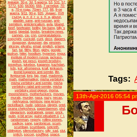
января
,
30-е
,
3d
,
5 марта
,
53
,
531
,
57
,
5772
,
630
,
66300
,
666
,
7 октября
,
70-
е
,
70-е годы
,
70лет
,
777
,
88
,
9-ое
марта
,
9/11
,
90-е
,
920
,
:Адамс
,
XVII
съезд
,
a_n_d_r_u_s_h_a
,
abuse
,
aladdin_sane
,
anti-russian
,
anti-
semitism
,
anticlericalism
,
avla
,
bband
,
beef
,
beefeater
,
beilby
,
big bang
,
billy`s
band
,
bipedal
,
boobs
,
breaking news
,
cannes
,
ciu
,
cnn
,
congratulations
,
copyright
,
cuckold
,
cunt
,
dece
,
diapers
,
dugasper
,
dugusper
,
dw
,
einstein
,
eksray
,
eliyahu
,
email
,
english
,
erlang
,
fart
,
fat
,
filthy
,
filton
,
giphy
,
google
,
gudrun
,
hitler
,
hoodlum
,
hyperion
,
imgur
,
institute of modern russia
,
jackass
,
jewish
,
joe pesci
,
joseph brodsky
,
josephus
,
jukebox
,
kaganov
,
kazhdan
,
kds
,
kot_afromeeva
,
krall
,
lenkasm
,
leonid kaganov anti-semite
,
life
,
livejournal
,
lorp
,
lqp
,
mad
,
madonna
,
Tags:
math
,
mathematiker
,
misha verbitsky
,
misha verbitsky anti-semite
,
misha
verbitsky rabid anti-semite
,
misha
verbitsky stool pigeon
,
moma
,
moonshiners
,
motherfuckers
,
movies
,
13th-Apr-2016 05:54 
murals
,
murder
,
nasa
,
nazy
,
necax
,
neklyueva
,
nemtsov
,
new jersey
,
Бо
nickelback
,
nude
,
odessa
,
olegmi
,
ontd
,
oxana chelysheva
,
paperdaemon
,
phd
,
plagiarism
,
podrabinek
,
poper
,
prick
,
putin
,
q-bit array
,
quinn elisabeth ii
,
r_l
,
randomman
,
regoriy
,
rolling stones
,
sadkov
,
sane
,
sardonicus
,
scum
,
scumbag
,
scumbags
,
sekreth
,
siblington
,
silencefactory
,
silly_sad
,
slut
,
snitch
,
soccer
,
souffleur
,
space
,