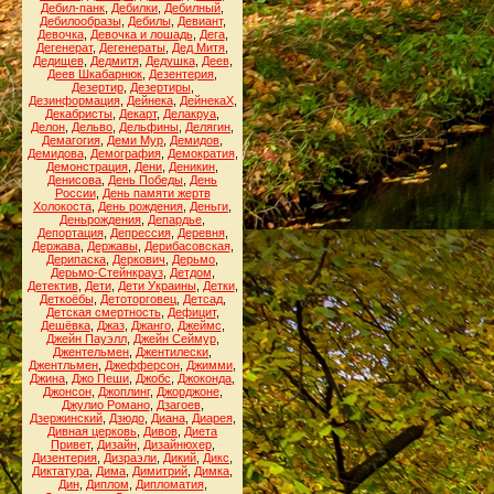
Дебил-панк
,
Дебилки
,
Дебилный
,
Дебилообразы
,
Дебилы
,
Девиант
,
Девочка
,
Девочка и лошадь
,
Дега
,
Дегенерат
,
Дегенераты
,
Дед Митя
,
Дедищев
,
Дедмитя
,
Дедушка
,
Деев
,
Деев Шкабарнюк
,
Дезентерия
,
Дезертир
,
Дезертиры
,
Дезинформация
,
Дейнека
,
ДейнекаХ
,
Декабристы
,
Декарт
,
Делакруа
,
Делон
,
Дельво
,
Дельфины
,
Делягин
,
Демагогия
,
Деми Мур
,
Демидов
,
Демидова
,
Демография
,
Демократия
,
Демонстрация
,
Дени
,
Деникин
,
Денисова
,
День Победы
,
День
России
,
День памяти жертв
Холокоста
,
День рождения
,
Деньги
,
Деньрождения
,
Депардье
,
Депортация
,
Депрессия
,
Деревня
,
Держава
,
Державы
,
Дерибасовская
,
Дерипаска
,
Деркович
,
Дерьмо
,
Дерьмо-Стейнкрауз
,
Детдом
,
Детектив
,
Дети
,
Дети Украины
,
Детки
,
Деткоёбы
,
Детоторговец
,
Детсад
,
Детская смертность
,
Дефицит
,
Дешёвка
,
Джаз
,
Джанго
,
Джеймс
,
Джейн Пауэлл
,
Джейн Сеймур
,
Джентельмен
,
Джентилески
,
Джентльмен
,
Джефферсон
,
Джимми
,
Джина
,
Джо Пеши
,
Джобс
,
Джоконда
,
Джонсон
,
Джоплинг
,
Джорджоне
,
Джулио Романо
,
Дзагоев
,
Дзержинский
,
Дзюдо
,
Диана
,
Диарея
,
Дивная церковь
,
Дивов
,
Диета
Привет
,
Дизайн
,
Дизайнюхер
,
Дизентерия
,
Дизраэли
,
Дикий
,
Дикс
,
Диктатура
,
Дима
,
Димитрий
,
Димка
,
Дин
,
Диплом
,
Дипломатия
,