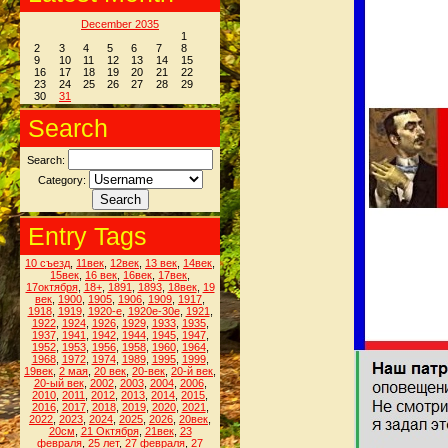
December 2035
1
2
3
4
5
6
7
8
9
10
11
12
13
14
15
16
17
18
19
20
21
22
23
24
25
26
27
28
29
30
31
Search
Search:
Category:
Entry Tags
10 съезд
,
11век
,
12век
,
13 век
,
14век
,
15век
,
16 век
,
16век
,
17век
,
17октября
,
18+
,
1891
,
1893
,
18век
,
19
век
,
1900
,
1905
,
1906
,
1909
,
1917
,
1918
,
1919
,
1920-е
,
1920е-30е
,
1921
,
1922
,
1924
,
1926
,
1929
,
1933
,
1935
,
1937
,
1941
,
1942
,
1944
,
1945
,
1947
,
1952
,
1953
,
1956
,
1958
,
1960
,
1964
,
1968
,
1972
,
1974
,
1989
,
1995
,
1999
,
19век
,
2 мая
,
20 век
,
20-век
,
20-й век
,
20-ый век
,
2002
,
2003
,
2004
,
2006
,
2010
,
2011
,
2012
,
2013
,
2014
,
2015
,
2016
,
2017
,
2018
,
2019
,
2020
,
2021
,
2022
,
2023
,
2024
,
2025
,
2026
,
20век
,
20см
,
21 Октября
,
21век
,
23
февраля
,
25 лет
,
27 февраля
,
27