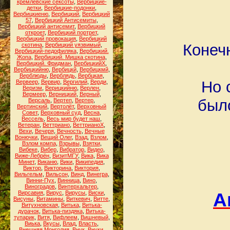
кремлёвские сексоты
,
Вербицкие-
детки
,
Вербицкие-подонки
,
Вербицкиеню
,
Вербицкий
,
Вербицкий
57
,
Вербицкий Антисемиты
,
Вербицкий антисемит
,
Вербицкий
откроет
,
Вербицкий портрет
,
Вербицкий провокация
,
Вербицкий
Конеч
скотина
,
Вербицкий уязвимый
,
Вербицкий-педофиляка
,
Вербицкий.
Жопа
,
Вербицкий. Мишка скотина
,
Вербицкий. Фридман
,
ВербицкийХ
,
Вербицкийню
,
Вербицкй
,
Вербицкмй
,
Верблюды
,
Верблядь
,
Вербцкая
,
Но 
Вервеер
,
Вервир
,
Вергилий
,
Верди
,
Веризм
,
Верицкийню
,
Верлен
,
Вермеер
,
Верницкий
,
Верный
,
был
Версаль
,
Вертеп
,
Вертер
,
Вертинский
,
Вертолёт
,
Верховный
Совет
,
Верховный суд
,
Весна
,
Вессель
,
Весь мир будет наш
,
Ветеран
,
Веттриано
,
ВеттрианоХ
,
Вехи
,
Вечеря
,
Вечность
,
Вечные
Вонючки
,
Вещий Олег
,
Взад
,
Взлом
,
Взлом компа
,
Взрывы
,
Взятки
,
Вибеке
,
Вибер
,
Вибратор
,
Видео
,
Виже-Лебрён
,
ВизитМГУ
,
Вика
,
Вика
Минет
,
Виканю
,
Вики
,
Википедия
,
Виктор
,
Викторина
,
Виктория
,
Вильгельм
,
Вильсон
,
Винд
,
Винегра
,
Винни-Пух
,
Винница
,
Вино
,
Виноградов
,
Винтерхальтер
,
А
Вирсавия
,
Вирус
,
Вирусы
,
Виски
,
Висуны
,
Витамины
,
Виткевич
,
Витте
,
Витухновская
,
Витька
,
Витька-
дурачок
,
Витька-пиздяка
,
Витька-
тупарик
,
Витя
,
Вифлеем
,
Вишневый
,
Виька
,
Вкусы
,
Влад
,
Власть
,
Внешняя Монголия
,
Внук
,
Внуки
,