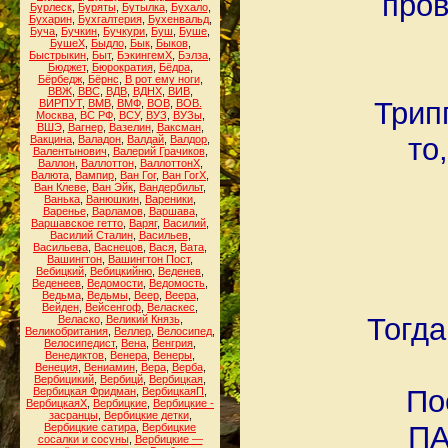
пров
Бурлеск
,
Буряты
,
Бутылка
,
Бухало
,
Бухарин
,
Бухгалтерия
,
Бухенвальд
,
Буча
,
Бучкин
,
Бучкури
,
Буш
,
Буше
,
БушеХ
,
Быдло
,
Бык
,
Быков
,
Быстрыкин
,
Быт
,
БэкингемХ
,
Бэлза
,
Бюджет
,
Бюрократия
,
Бёдра
,
Бёрбедж
,
Бёрнс
,
В рот ему ноги
,
ВВЖ
,
ВВС
,
ВДВ
,
ВДНХ
,
ВИВ
,
Трип
ВИРПУТ
,
ВМВ
,
ВМФ
,
ВОВ
,
ВОВ.
Москва
,
ВС РФ
,
ВСУ
,
ВУЗ
,
ВУЗы
,
ВШЭ
,
Вагнер
,
Вазелин
,
Ваксман
,
то
Вакцина
,
Валадон
,
Валдай
,
Валдор
,
Валентынович
,
Валерий Грачиков
,
Валлон
,
Валлоттон
,
ВаллоттонХ
,
Валюта
,
Вампир
,
Ван Гог
,
Ван ГогХ
,
Ван Клеве
,
Ван Эйк
,
Вандербильт
,
Ванька
,
Ванюшкин
,
Вареники
,
Варенье
,
Варламов
,
Варшава
,
Варшавское гетто
,
Варяг
,
Василий
,
Василий Сталин
,
Васильев
,
Васильева
,
Васнецов
,
Вася
,
Вата
,
Вашингтон
,
Вашингтон Пост
,
Вебицкий
,
Вебицкийню
,
Веденев
,
Веденеев
,
Ведомости
,
Ведомость
,
Ведьма
,
Ведьмы
,
Веер
,
Веера
,
Вейден
,
Вейсенгоф
,
Веласкес
,
Тогда
Веласко
,
Великий Князь
,
Великобритания
,
Веллер
,
Велосипед
,
Велосипедист
,
Вена
,
Венгрия
,
Венедиктов
,
Венера
,
Венеры
,
Венеция
,
Вениамин
,
Вера
,
Верба
,
Вербицикий
,
Вербицй
,
Вербицкая
,
По
Вербицкая Фридман
,
ВербицкаяП
,
ВербицкаяХ
,
Вербицкие
,
Вербицкие -
засранцы
,
Вербицкие детки
,
ПА
Вербицкие сатира
,
Вербицкие
сосалки и сосуны
,
Вербицкие —