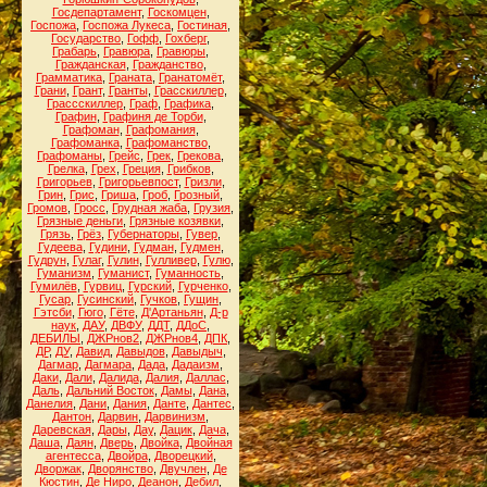
Госдепартамент
,
Госкомцен
,
Госпожа
,
Госпожа Лукеса
,
Гостиная
,
Государство
,
Гофф
,
Гохберг
,
Грабарь
,
Гравюра
,
Гравюры
,
Гражданская
,
Гражданство
,
Грамматика
,
Граната
,
Гранатомёт
,
Грани
,
Грант
,
Гранты
,
Грасскиллер
,
Грассскиллер
,
Граф
,
Графика
,
Графин
,
Графиня де Торби
,
Графоман
,
Графомания
,
Графоманка
,
Графоманство
,
Графоманы
,
Грейс
,
Грек
,
Грекова
,
Грелка
,
Грех
,
Греция
,
Грибков
,
Григорьев
,
Григорьевпост
,
Гризли
,
Грин
,
Грис
,
Гриша
,
Гроб
,
Грозный
,
Громов
,
Гросс
,
Грудная жаба
,
Грузия
,
Грязные деньги
,
Грязные козявки
,
Грязь
,
Грёз
,
Губернаторы
,
Гувер
,
Гудеева
,
Гудини
,
Гудман
,
Гудмен
,
Гудрун
,
Гулаг
,
Гулин
,
Гулливер
,
Гулю
,
Гуманизм
,
Гуманист
,
Гуманность
,
Гумилёв
,
Гурвиц
,
Гурский
,
Гурченко
,
Гусар
,
Гусинский
,
Гучков
,
Гущин
,
Гэтсби
,
Гюго
,
Гёте
,
Д'Артаньян
,
Д-р
наук
,
ДАУ
,
ДВФУ
,
ДДТ
,
ДДоС
,
ДЕБИЛЫ
,
ДЖРнов2
,
ДЖРнов4
,
ДПК
,
ДР
,
ДУ
,
Давид
,
Давыдов
,
Давыдыч
,
Дагмар
,
Дагмара
,
Дада
,
Дадаизм
,
Даки
,
Дали
,
Далида
,
Далия
,
Даллас
,
Даль
,
Дальний Восток
,
Дамы
,
Дана
,
Данелия
,
Дани
,
Дания
,
Данте
,
Дантес
,
Дантон
,
Дарвин
,
Дарвинизм
,
Даревская
,
Дары
,
Дау
,
Дацик
,
Дача
,
Даша
,
Даян
,
Дверь
,
Двойка
,
Двойная
агентесса
,
Двойра
,
Дворецкий
,
Дворжак
,
Дворянство
,
Двучлен
,
Де
Кюстин
,
Де Ниро
,
Деанон
,
Дебил
,