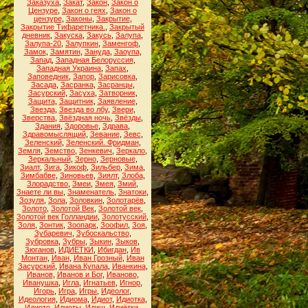
Заказуха
,
Закат
,
Закон
,
Закон о
Цензуре
,
Закон о геях
,
Закон о
цензуре
,
Законы
,
Закрытие
,
Закрытие Тифаретника.
,
Закрытый
дневник
,
Закуска
,
Закусь
,
Залупа
,
Залупа-20
,
Залупкин
,
Заменгоф
,
Замок
,
Замятин
,
Зануда
,
Заоупа
,
Запад
,
Западная Белоруссия
,
Западная Украина
,
Запах
,
Заповедник
,
Запор
,
Зарисовка
,
Засада
,
Засранка
,
Засранцы
,
Засурский
,
Засуха
,
Затворник
,
Защита
,
Защитник
,
Заявление
,
Звезда
,
Звезда во лбу
,
Звери
,
Зверства
,
Звёздная ночь
,
Звёзды
,
Здания
,
Здоровье
,
Здрава
,
Здравомыслящий
,
Зевание
,
Зевс
,
Зеленский
,
Зеленский. Фридман
,
Земля
,
Земство
,
Зенкевич
,
Зеркало
,
Зеркальный
,
Зерно
,
Зерновые
,
Зиалт
,
Зига
,
Зикоф
,
Зильбер
,
Зима
,
Зимбабве
,
Зиновьев
,
Зиялт
,
Злоба
,
Злорадство
,
Змеи
,
Змея
,
Змий
,
Знаете ли вы
,
Знаменатель
,
Знатоки
,
Зозуля
,
Зола
,
Золовкин
,
Золотарёв
,
Золото
,
Золотой Век
,
Золотой век
,
Золотой век Голландии
,
Золотусский
,
Золя
,
Зонтик
,
Зоопарк
,
Зоофил
,
Зоя
,
Зубаревич
,
Зубоскальство
,
Зубровка
,
Зубры
,
Зыкин
,
Зыков
,
Зюганов
,
ИДИЁТКИ
,
Ибигдан
,
Ив
Монтан
,
Иван
,
Иван Грозный
,
Иван
Засурский
,
Ивана Купала
,
Иванкина
,
Иванов
,
Иванов и Бог
,
Иваново
,
Иванушка
,
Игла
,
Игнатьев
,
Игнор
,
Игорь
,
Игра
,
Игры
,
Идеолог
,
Идеология
,
Идиома
,
Идиот
,
Идиотка
,
Идиото
,
Идиоты
,
Идиш
,
Идиётки
,