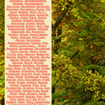
Дипломаты
,
Дипломированная
,
Дирижёр
,
Дискриминация
,
Дискуссия
,
Диснейленд
,
Диспетчер
,
Диссидент
,
Диссиденты
,
Дитрих
,
Для
жалоб
,
Дневник
,
Дно21
,
До н.э.
,
Добиньи
,
Добровольцы
,
Довлатов
,
Договор
,
Додик
,
Дожди
,
Доклад
,
Долбоёб
,
Долбоёб. Выборы
,
Долгоруков
,
Долина
,
Доллар
,
Долматовский
,
Долматт
,
Доля
,
Дом
,
Домашевский
,
Домкрат
,
Домовой
,
Домострой
,
Дон
,
Донателло
,
Донбасс
,
Донецк
,
Донна Саммер
,
Донос
,
Доносчик
,
Доносчики
,
Доносы
,
Дополнение
,
Дореволюционная
,
Доренко
,
Дорн
,
Дорога уходит вдаль...
,
Дороги
,
Доронина
,
Достижение
,
Достоевский
,
Доход
,
Доходы
,
Доцент
,
Дочки
Путина
,
Дочь
,
Драгуны
,
Драматург
,
Дрезден
,
Дрейфус
,
Дроздов
,
Дрозды
,
Дронов
,
Дрочила
,
Дрочиловка
,
Дрочилы
,
Другой
,
ДругойХ
,
Дружбанки
,
Дружбаны
,
Дружбаны
конец
,
Дрянь
,
Ду
,
Дуб
,
Дубай
,
Дублин
,
Дубровин
,
Дубровина
,
Дубровка
,
Дубровская
,
Дугаспер
,
Дугин
,
Дукрак
,
Дума
,
Думай
,
Дунаевский
,
Дункан
,
Дунстан
,
Дура
,
Дура набитая
,
Дурай
,
Дурак
,
Дураки
,
Дурачки
,
Дурачок
,
Дурдом
,
Дуремар
,
Дуры
,
Дуся
,
Духовенство
,
Духовник
,
Дуэль
,
Дьяк
,
Дэни Клейн
,
Дюдяка-Хуяка
,
Дюков
,
Дюкрё
,
Дюма
,
Дюпакье
,
Дюрер
,
Дюссельдорф
,
Дягилев
,
Дядя
,
Дядя
Митя
,
Дёниц
,
ЕГЭ
,
ЕЖ
,
ЕР
,
ЕС
,
Ебабели
,
Ебало
,
Ебало Тифаретника
и Перманентная ЖОПА
,
Ебанат
,