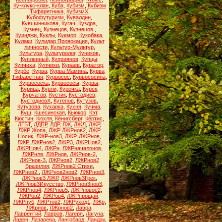
Ку-клукс-клан
,
Куба
,
Кубизм
,
Кубизм
Тифаретника
,
КубизмХ
,
Кубофутуризм
,
Кувалдин
,
Кувшинникова
,
Кугач
,
Куздра
,
Кузнец
,
Кузнецов
,
Кузнецов.
,
Куинджи
,
Куклы
,
Кукмор
,
Кукобака
,
Кулаки
,
Кулидар Провокация
,
Культ
личности
,
Культур-Мультур
,
Культура
,
Культуролог
,
Куников
,
Купленный
,
Куприянов
,
Купцы
,
Купчиха
,
Купчихи
,
Кураев
,
Куратор
,
Курбе
,
Курва
,
Курва Мамина
,
Курва
Тифаретная
,
Курвосос
,
Курвососина
,
Курвососка
,
Курвососы
,
Курвы
,
Курица
,
Курли
,
Курочка
,
Курск
,
Курчатов
,
Кустик
,
Кустодиев
,
КустодиевХ
,
Кутепов
,
Кутузов
,
Кутузова
,
Кухарка
,
Кухня
,
Кучма
,
Куш
,
Кшесинская
,
Кьюкор
,
Кэт
,
Кюстин
,
Кюхля
,
Кёнигсберг
,
Кёртис
,
ЛГБТ
,
ЛДПР
,
ЛДР
,
ЛЖ
,
ЛЖЛ
,
ЛЖР
,
ЛЖР Жопа
,
ЛЖР ЛЖРнов2
,
ЛЖР
Носик
,
ЛЖР-нов3
,
ЛЖР. ЛЖРнов
,
ЛЖР. ЛЖРнов2
,
ЛЖР3
,
ЛЖРНов2
,
ЛЖРНов4
,
ЛЖРн
,
ЛЖРначалонов
,
ЛЖРнлв
,
ЛЖРнов
,
ЛЖРнов-2
,
ЛЖРнов-3
,
ЛЖРнов2
,
ЛЖРнов2
Бразилия
,
ЛЖРнов2 Стихи
,
ЛЖРнов2.
,
ЛЖРнов2нов2
,
ЛЖРнов3
,
ЛЖРнов3 ЛЖР
,
ЛЖРнов3Грек
,
ЛЖРнов3Икусство
,
ЛЖРнов3нов3
,
ЛЖРнов4
,
ЛЖРнов5
,
ЛЖРновое2
,
ЛЖРов2
,
ЛЖРов4
,
ЛЖРпрощай
,
ЛЖРпуб
,
ЛЖРтов2
,
ЛЖРуход1
,
ЛЖр
,
ЛЖрнов
,
ЛЖрнов2
,
Лавра
,
Лаврентий
,
Лавров
,
Лагеря
,
Лагуна
,
Ладен
,
Лазарева
,
Лангобард
,
Ландау
,