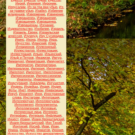
Иерей
,
Иеремия
,
Иероним
,
Иерусалим
,
Из-за-тра вки-убью
,
Из-
за-травки-убью
,
Изабел
,
Избиение
младенцев
,
Извержение
,
Извинение
,
Извращенец
,
Извращение
,
Извращения
,
Извращенка
,
Извращенцы
,
Изгнание
,
Издевательство
,
Изобилие
,
Израиль
,
Израиль. Евреи
,
Израильская
агрессия
,
Изумруд
,
Ииу Сусираджа
,
Икинс
,
Икона
,
Иконы
,
Икра
,
Икусство
,
Иланский
,
Илия
,
Илларионов
,
Иллюзорный
,
Иллюстратор
,
Иллюстрации
,
Иллюстрация
,
Ильин
,
Ильинский
,
Ильф и Петров
,
Имажизм
,
Имгур
,
Иммануил
,
Иммиграция
,
Иммунитет
,
Император
,
Императрица
,
Империализм
,
Империя
,
Импичмент
,
Импотент
,
Импотент.
,
Импотенция
,
Импресионизм
,
Импрессионизм
,
Инагенты
,
Инакомыслие
,
Инаугурация
,
Инвалиды
,
Ингушетия
,
Индеец
,
Индейцы
,
Индия
,
Индия.
Фоты
,
Инет
,
Инженеры
,
Инквизиция
,
Инкуб
,
Иноагент
,
Инок
,
Иностранные
слова
,
Инстаграм
,
Интеграция
,
Интеллектуал
,
Интеллектуалы
,
Интеллигент
,
Интеллигенты
,
Интеллигенция
,
Интервью
,
Интересные лица
,
Интернет
,
Интерфакс
,
Интерьер
,
Инфляция
,
Инцест
,
Иоанн
,
Иоанн Кронштадский
,
Иоанн Кронштадтский
,
Ион Тихий
,
Ионтихий
,
Иосиф
,
Ирак
,
Иран
,
Ирина
,
Ирландия
,
Ирматов
,
Ирония
,
Искусство
,
Искусство декоративное
,