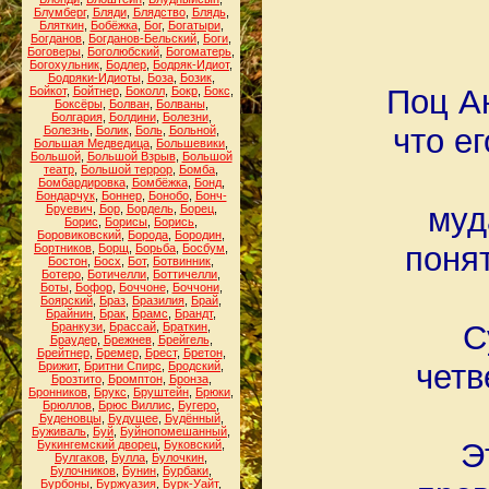
Блумберг
,
Бляди
,
Блядство
,
Блядь
,
Бляткин
,
Бобёжка
,
Бог
,
Богатыри
,
Богданов
,
Богданов-Бельский
,
Боги
,
Боговеры
,
Боголюбский
,
Богоматерь
,
Богохульник
,
Бодлер
,
Бодряк-Идиот
,
Бодряки-Идиоты
,
Боза
,
Бозик
,
Поц А
Бойкот
,
Бойтнер
,
Боколл
,
Бокр
,
Бокс
,
Боксёры
,
Болван
,
Болваны
,
Болгария
,
Болдини
,
Болезни
,
что е
Болезнь
,
Болик
,
Боль
,
Больной
,
Большая Медведица
,
Большевики
,
Большой
,
Большой Взрыв
,
Большой
театр
,
Большой террор
,
Бомба
,
Бомбардировка
,
Бомбёжка
,
Бонд
,
Бондарчук
,
Боннер
,
Бонобо
,
Бонч-
муд
Бруевич
,
Бор
,
Бордель
,
Борец
,
Борис
,
Борисы
,
Борись
,
Боровиковский
,
Борода
,
Бородин
,
поня
Бортников
,
Борщ
,
Борьба
,
Босбум
,
Бостон
,
Босх
,
Бот
,
Ботвинник
,
Ботеро
,
Ботичелли
,
Боттичелли
,
Боты
,
Бофор
,
Боччоне
,
Боччони
,
Боярский
,
Браз
,
Бразилия
,
Брай
,
Брайнин
,
Брак
,
Брамс
,
Брандт
,
С
Бранкузи
,
Брассай
,
Браткин
,
Браудер
,
Брежнев
,
Брейгель
,
Брейтнер
,
Бремер
,
Брест
,
Бретон
,
четв
Брижит
,
Бритни Спирс
,
Бродский
,
Брозтито
,
Бромптон
,
Бронза
,
Бронников
,
Брукс
,
Бруштейн
,
Брюки
,
Брюллов
,
Брюс Виллис
,
Бугеро
,
Буденовцы
,
Будущее
,
Будённый
,
Буживаль
,
Буй
,
Буйнопомешанный
,
Э
Букингемский дворец
,
Буковский
,
Булгаков
,
Булла
,
Булочкин
,
Булочников
,
Бунин
,
Бурбаки
,
Бурбоны
,
Буржуазия
,
Бурк-Уайт
,