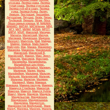
отсосака
,
Люляка-срака
,
Люляка-
тупая-срака
,
Люляка-хуесосака
,
Люляка-хуй-ей-в-сраку
,
Люляка-
хуяка
,
Люляка=Хуяка
,
Люляч
,
Люмьер
,
Люстрация
,
Люццифер
,
Лягушатник
,
Лягушка
,
Лялёк
,
Ляпис-
Трубецкой
,
Ляпкало
,
Лёлик
,
Лёха
,
Лёша-свинья-хороша
,
М
,
МАКАКА
,
МАКАКО
,
МАТАН
,
МАТАНючки
,
МВД
,
МГУ
,
МИТ
,
МИФИ
,
МОМА
,
МРОТ
,
МФТИ
,
МХАТ
,
Мавзолей
,
Магадан
,
Магнаты
,
Магнитский
,
Магнум
,
Магомаев
,
Мадовошки
,
Мадонна
,
Мазохист
,
Маиуполь
,
Май
,
Майдан
,
Майерс
,
Майков
,
Майн Кампф
,
Майсурян
,
Мак
,
Макака
,
Макаревич
,
Макарова
,
Макароны
,
Маковецкий
,
Маковский
,
Маковский В
,
МаковскийХ
,
Макрон
,
Макс Эрнст
,
Максим
,
Максимов
,
Макспарк
,
Малафейка
,
Малафейкины
,
Малафейные шестёрки.
,
Малафейный
,
Малафья
,
Малевич
,
Маленков
,
Малер
,
Малка
,
Малофейкин
,
Мальвина
,
Мальгин
,
Мальцев
,
Мальчевский
,
Мальчик
,
Мальчиш
,
Малютин
,
Малявин
,
МалявинХ
,
Мама
,
Мамаша
,
Мамашка
,
Мамина паскуда
,
Маммен
,
Маммуся Стребкова
,
Мамонтов
,
Мамочка
,
Мамуся
,
Мамуся Хуйла
,
Мамут
,
Манда
,
Мандела
,
Мандель
,
Мандельштам
,
Мандовошка
,
Мандовошки
,
Мандовошкина
,
Мандолина
,
Мандоотсос
,
Мандохвостов-Вербуёцкий.
,
Мане
,
МанеХ
,
Манежка
,
Манизер
,
Манила
,