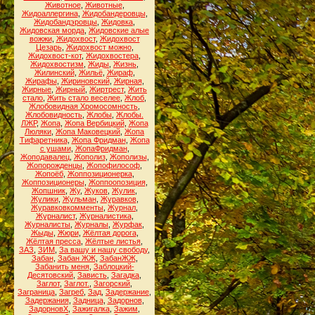
Животное
,
Животные
,
Жидоаллергина
,
Жидобандеровцы
,
Жидобандэровцы
,
Жидовка
,
Жидовская морда
,
Жидовские алые
вожжи
,
Жидохвост
,
Жидохвост
Цезарь
,
Жидохвост можно
,
Жидохвост-кот
,
Жидохвостера
,
Жидохвостизм
,
Жиды
,
Жизнь
,
Жилинский
,
Жильё
,
Жираф
,
Жирафы
,
Жириновский
,
Жирная
,
Жирные
,
Жирный
,
Жиртрест
,
Жить
стало
,
Жить стало веселее
,
Жлоб
,
Жлобовидная Хромосомность
,
Жлобовидность
,
Жлобы
,
Жлобы.
ЛЖР
,
Жопа
,
Жопа Вербицкий
,
Жопа
Люляки
,
Жопа Маковецкий
,
Жопа
Тифаретника
,
Жопа Фридман
,
Жопа
с ушами
,
ЖопаФридман
,
Жоподавалец
,
Жополиз
,
Жополизы
,
Жопорожденцы
,
Жопофилософ
,
Жопоёб
,
Жоппозиционерка
,
Жоппозиционеры
,
Жоппоопозиция
,
Жопшник
,
Жу
,
Жуков
,
Жулик
,
Жулики
,
Жульман
,
Журавков
,
Журавковкомменты
,
Журнал
,
Журналист
,
Журналистика
,
Журналисты
,
Журналы
,
Журфак
,
Жыды
,
Жюри
,
Жёлтая дорога
,
Жёлтая пресса
,
Жёлтые листья
,
ЗАЗ
,
ЗИМ
,
За вашу и нашу свободу
,
Забан
,
Забан ЖЖ
,
ЗабанЖЖ
,
Забанить меня
,
Заблоцкий-
Десятовский
,
Зависть
,
Загадка
,
Заглот
,
Заглот.
,
Загорский
,
Заграница
,
Загреб
,
Зад
,
Задержание
,
Задержания
,
Задница
,
Задорнов
,
ЗадорновХ
,
Зажигалка
,
Зажим
,