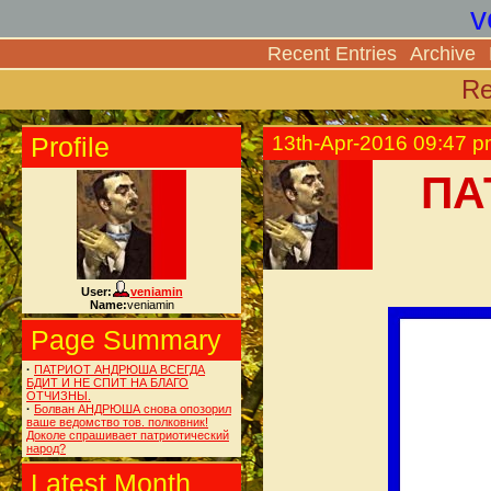
v
Recent Entries
Archive
Re
Profile
13th-Apr-2016 09:47 
ПА
User:
veniamin
Name:
veniamin
Page Summary
·
ПАТРИОТ АНДРЮША ВСЕГДА
БДИТ И НЕ СПИТ НА БЛАГО
ОТЧИЗНЫ.
·
Болван АНДРЮША снова опозорил
ваше ведомство тов. полковник!
Доколе спрашивает патриотический
народ?
Latest Month