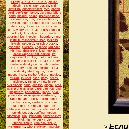
съезд
,
a_n_d_r_u_s_h_a
,
abuse
,
aladdin_sane
,
anti-russian
,
anti-
semitism
,
anticlericalism
,
avla
,
bband
,
beef
,
beefeater
,
beilby
,
big bang
,
billy`s
band
,
bipedal
,
boobs
,
breaking news
,
cannes
,
ciu
,
cnn
,
congratulations
,
copyright
,
cuckold
,
cunt
,
dece
,
diapers
,
dugasper
,
dugusper
,
dw
,
einstein
,
eksray
,
eliyahu
,
email
,
english
,
erlang
,
fart
,
fat
,
filthy
,
filton
,
giphy
,
google
,
gudrun
,
hitler
,
hoodlum
,
hyperion
,
imgur
,
institute of modern russia
,
jackass
,
jewish
,
joe pesci
,
joseph brodsky
,
josephus
,
jukebox
,
kaganov
,
kazhdan
,
kds
,
kot_afromeeva
,
krall
,
lenkasm
,
leonid kaganov anti-semite
,
life
,
livejournal
,
lorp
,
lqp
,
mad
,
madonna
,
math
,
mathematiker
,
misha verbitsky
,
misha verbitsky anti-semite
,
misha
verbitsky rabid anti-semite
,
misha
verbitsky stool pigeon
,
moma
,
moonshiners
,
motherfuckers
,
movies
,
murals
,
murder
,
nasa
,
nazy
,
necax
,
neklyueva
,
nemtsov
,
new jersey
,
nickelback
,
nude
,
odessa
,
olegmi
,
ontd
,
oxana chelysheva
,
paperdaemon
,
phd
,
plagiarism
,
podrabinek
,
poper
,
prick
,
putin
,
q-bit array
,
quinn elisabeth ii
,
r_l
,
randomman
,
regoriy
,
rolling stones
,
sadkov
,
sane
,
sardonicus
,
scum
,
scumbag
,
scumbags
,
sekreth
,
siblington
,
silencefactory
,
silly_sad
,
slut
,
snitch
,
soccer
,
souffleur
,
space
,
stomahin
,
sup
,
symbolith
,
theresa may
,
tiktok
,
tits
,
verbitsky
,
vip
,
vituhnovskaya
,
vitukhnovskaya
,
Если
>
watermarks
,
whore
,
wieiner
,
youtube
,