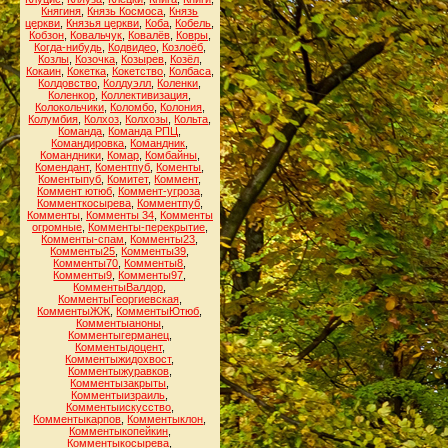
Княгиня
,
Князь Космоса
,
Князь
церкви
,
Князья церкви
,
Коба
,
Кобель
,
Кобзон
,
Ковальчук
,
Ковалёв
,
Ковры
,
Когда-нибудь
,
Кодвидео
,
Козлоёб
,
Козлы
,
Козочка
,
Козырев
,
Козёл
,
Кокаин
,
Кокетка
,
Кокетство
,
Колбаса
,
Колдовство
,
Колдуэлл
,
Коленки
,
Коленкор
,
Коллективизация
,
Колокольчики
,
Коломбо
,
Колония
,
Колумбия
,
Колхоз
,
Колхозы
,
Кольта
,
Команда
,
Команда РПЦ
,
Командировка
,
Командник
,
Командники
,
Комар
,
Комбайны
,
Комендант
,
Коментпуб
,
Коменты
,
Коментыпуб
,
Комитет
,
Коммент
,
Коммент ютюб
,
Коммент-угроза
,
Комменткосырева
,
Комментпуб
,
Комменты
,
Комменты 34
,
Комменты
огромные
,
Комменты-перекрытие
,
Комменты-спам
,
Комменты23
,
Комменты25
,
Комменты39
,
Комменты70
,
Комменты8
,
Комменты9
,
Комменты97
,
КомментыВалдор
,
КомментыГеоргиевская
,
КомментыЖЖ
,
КомментыЮтюб
,
Комментыаноны
,
Комментыгерманец
,
Комментыдоцент
,
Комментыжидохвост
,
Комментыжуравков
,
Комментызакрыты
,
Комментыизраиль
,
Комментыискусство
,
Комментыкарпов
,
Комментыклон
,
Комментыкопейкин
,
Комментыкосырева
,