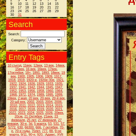
2
3
4
5
6
7
8
9
10
11
12
13
14
15
16
17
18
19
20
21
22
23
24
25
26
27
28
29
30
31
Search
Search:
Category:
Entry Tags
10 съезд
,
11век
,
12век
,
13 век
,
14век
,
15век
,
16 век
,
16век
,
17век
,
17октября
,
18+
,
1891
,
1893
,
18век
,
19
век
,
1900
,
1905
,
1906
,
1909
,
1917
,
1918
,
1919
,
1920-е
,
1920е-30е
,
1921
,
1922
,
1924
,
1926
,
1929
,
1933
,
1935
,
1937
,
1941
,
1942
,
1944
,
1945
,
1947
,
1952
,
1953
,
1956
,
1958
,
1960
,
1964
,
1968
,
1972
,
1974
,
1989
,
1995
,
1999
,
19век
,
2 мая
,
20 век
,
20-век
,
20-й век
,
20-ый век
,
2002
,
2003
,
2004
,
2006
,
2010
,
2011
,
2012
,
2013
,
2014
,
2015
,
2016
,
2017
,
2018
,
2019
,
2020
,
2021
,
2022
,
2023
,
2024
,
2025
,
2026
,
20век
,
20см
,
21 Октября
,
21век
,
23
февраля
,
25 лет
,
27 февраля
,
27
января
,
30-е
,
3d
,
5 марта
,
53
,
531
,
57
,
5772
,
630
,
66300
,
666
,
7 октября
,
70-
е
,
70-е годы
,
70лет
,
777
,
88
,
9-ое
марта
,
9/11
,
90-е
,
920
,
:Адамс
,
XVII