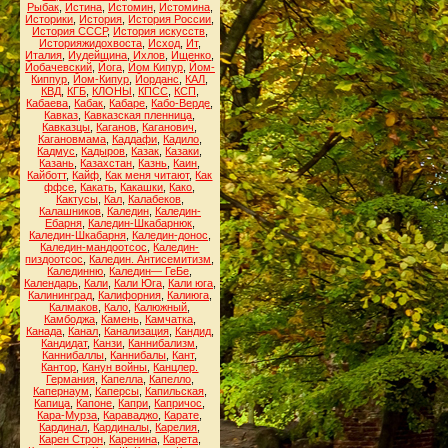
Рыбак
,
Истина
,
Истомин
,
Истомина
,
Историки
,
История
,
История России
,
История СССР
,
История искусств
,
Историяжидохвоста
,
Исход
,
Ит
,
Италия
,
Иудейщина
,
Ихлов
,
Ищенко
,
Йобачевский
,
Йога
,
Йом Кипур
,
Йом-
Киппур
,
Йом-Кипур
,
Йорданс
,
КАЛ
,
КВД
,
КГБ
,
КЛОНЫ
,
КПСС
,
КСП
,
Кабаева
,
Кабак
,
Кабаре
,
Кабо-Верде
,
Кавказ
,
Кавказская пленница
,
Кавказцы
,
Каганов
,
Каганович
,
Кагановмама
,
Каддафи
,
Кадило
,
Кадмус
,
Кадыров
,
Казак
,
Казаки
,
Казань
,
Казахстан
,
Казнь
,
Каин
,
Кайботт
,
Кайф
,
Как меня читают
,
Как
ффсе
,
Какать
,
Какашки
,
Како
,
Кактусы
,
Кал
,
Калабеков
,
Калашников
,
Каледин
,
Каледин-
Ебарня
,
Каледин-Шкабарнюк
,
Каледин-Шкабарня
,
Каледин-донос
,
Каледин-мандоотсос
,
Каледин-
пиздоотсос
,
Каледин. Антисемитизм
,
Калединню
,
Каледин— ГеБе
,
Календарь
,
Кали
,
Кали Юга
,
Кали юга
,
Калининград
,
Калифорния
,
Калиюга
,
Калмаков
,
Кало
,
Калюжный
,
Камбоджа
,
Камень
,
Камчатка
,
Канада
,
Канал
,
Канализация
,
Кандид
,
Кандидат
,
Канзи
,
Каннибализм
,
Каннибаллы
,
Каннибалы
,
Кант
,
Кантор
,
Канун войны
,
Канцлер.
Германия
,
Капелла
,
Капелло
,
Капернаум
,
Каперсы
,
Капильская
,
Капица
,
Капоне
,
Капри
,
Капричос
,
Кара-Мурза
,
Караваджо
,
Карате
,
Кардинал
,
Кардиналы
,
Карелия
,
Карен Строн
,
Каренина
,
Карета
,