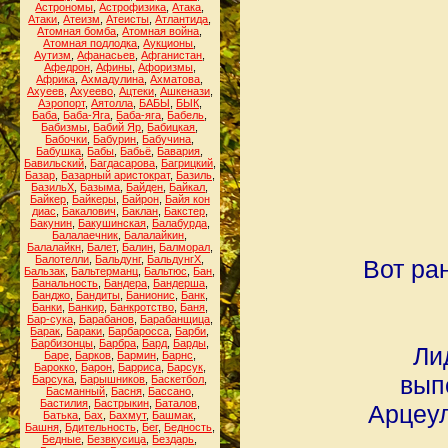
Астрономы
,
Астрофизика
,
Атака
,
Атаки
,
Атеизм
,
Атеисты
,
Атлантида
,
Атомная бомба
,
Атомная война
,
Атомная подлодка
,
Аукционы
,
Аутизм
,
Афанасьев
,
Афганистан
,
Афедрон
,
Афины
,
Афоризмы
,
Африка
,
Ахмадулина
,
Ахматова
,
Ахуеев
,
Ахуеево
,
Ацтеки
,
Ашкенази
,
Аэропорт
,
Аятолла
,
БАБЫ
,
БЫК
,
Баба
,
Баба-Яга
,
Баба-яга
,
Бабель
,
Бабизмы
,
Бабий Яр
,
Бабицкая
,
Бабочки
,
Бабурин
,
Бабучина
,
Бабушка
,
Бабы
,
Бабьё
,
Бавария
,
Бавильский
,
Багдасарова
,
Багрицкий
,
Базар
,
Базарный аристократ
,
Базиль
,
БазильХ
,
Базыма
,
Байден
,
Байкал
,
Байкер
,
Байкеры
,
Байрон
,
Байя кон
диас
,
Бакалович
,
Баклан
,
Бакстер
,
Бакунин
,
Бакушинская
,
Балабурда
,
Балалаечник
,
Балалайкин
,
Балалайкн
,
Балет
,
Балин
,
Балморал
,
Балотелли
,
Бальдунг
,
БальдунгХ
,
Вот ра
Бальзак
,
Бальтерманц
,
Бальтюс
,
Бан
,
Банальность
,
Бандера
,
Бандерша
,
Банджо
,
Бандиты
,
Банионис
,
Банк
,
Банки
,
Банкир
,
Банкротство
,
Баня
,
Бар-сука
,
Барабанов
,
Барабанщица
,
Барак
,
Бараки
,
Барбаросса
,
Барби
,
Барбизонцы
,
Барбра
,
Бард
,
Барды
,
Ли
Баре
,
Барков
,
Бармин
,
Барнс
,
Барокко
,
Барон
,
Барриса
,
Барсук
,
вып
Барсука
,
Барышников
,
Баскетбол
,
Басманный
,
Басня
,
Бассано
,
Бастилия
,
Бастрыкин
,
Баталов
,
Арцеу
Батька
,
Бах
,
Бахмут
,
Башмак
,
Башня
,
Бдительность
,
Бег
,
Бедность
,
Бедные
,
Безвкусица
,
Бездарь
,