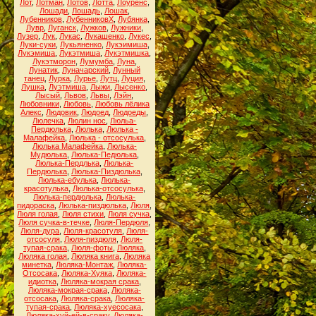
Лот
,
Лотман
,
Лотов
,
Лотта
,
Лоуренс
,
Лошади
,
Лошадь
,
Лошак
,
Лубенников
,
ЛубенниковХ
,
Лубянка
,
Лувр
,
Луганск
,
Лужков
,
Лужники
,
Лузер
,
Лук
,
Лукас
,
Лукашенко
,
Лукес
,
Луки-суки
,
Лукьяненко
,
Лукэимиша
,
Лукэмиша
,
Лукэтмиша
,
Лукэтмишка
,
Лукэтморон
,
Лумумба
,
Луна
,
Лунатик
,
Луначарский
,
Лунный
танец
,
Лурка
,
Лурье
,
Лутц
,
Луция
,
Лушка
,
Луэтмиша
,
Лыжи
,
Лысенко
,
Лысый
,
Львов
,
Львы
,
Лэйн
,
Любовники
,
Любовь
,
Любовь лёлика
Алекс
,
Людовик
,
Людоед
,
Людоеды
,
Люлечка
,
Люлин нос
,
Люльа-
Пердюлька
,
Люлька
,
Люлька -
Малафейка
,
Люлька - отсосулька
,
Люлька Малафейка
,
Люлька-
Мудюлька
,
Люлька-Педюлька
,
Люлька-Пердлька
,
Люлька-
Пердюлька
,
Люлька-Пиздюлька
,
Люлька-ебулька
,
Люлька-
красотулька
,
Люлька-отсосулька
,
Люлька-пердюлька
,
Люлька-
пидораска
,
Люлька-пиздюлька
,
Люля
,
Люля голая
,
Люля стихи
,
Люля сучка
,
Люля сучка-в-течке
,
Люля-Пердюля
,
Люля-дура
,
Люля-красотуля
,
Люля-
отсосуля
,
Люля-пиздюля
,
Люля-
тупая-срака
,
Люля-фоты
,
Люляка
,
Люляка голая
,
Люляка книга
,
Люляка
минетка
,
Люляка-Монтаж
,
Люляка-
Отсосака
,
Люляка-Хуяка
,
Люляка-
идиотка
,
Люляка-мокрая срака
,
Люляка-мокрая-срака
,
Люляка-
отсосака
,
Люляка-срака
,
Люляка-
тупая-срака
,
Люляка-хуесосака
,
Люляка-хуй-ей-в-сраку
,
Люляка-