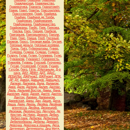
Гражданская
,
Гражданство
,
Грамматика
,
Граната
,
Гранатомёт
,
Грани
,
Грант
,
Гранты
,
Грасскиллер
,
Грассскиллер
,
Граф
,
Графика
,
Графин
,
Графиня де Торби
,
Графоман
,
Графомания
,
Графоманка
,
Графоманство
,
Графоманы
,
Грейс
,
Грек
,
Грекова
,
Грелка
,
Грех
,
Греция
,
Грибков
,
Григорьев
,
Григорьевпост
,
Гризли
,
Грин
,
Грис
,
Гриша
,
Гроб
,
Грозный
,
Громов
,
Гросс
,
Грудная жаба
,
Грузия
,
Грязные деньги
,
Грязные козявки
,
Грязь
,
Грёз
,
Губернаторы
,
Гувер
,
Гудеева
,
Гудини
,
Гудман
,
Гудмен
,
Гудрун
,
Гулаг
,
Гулин
,
Гулливер
,
Гулю
,
Гуманизм
,
Гуманист
,
Гуманность
,
Гумилёв
,
Гурвиц
,
Гурский
,
Гурченко
,
Гусар
,
Гусинский
,
Гучков
,
Гущин
,
Гэтсби
,
Гюго
,
Гёте
,
Д'Артаньян
,
Д-р
наук
,
ДАУ
,
ДВФУ
,
ДДТ
,
ДДоС
,
ДЕБИЛЫ
,
ДЖРнов2
,
ДЖРнов4
,
ДПК
,
ДР
,
ДУ
,
Давид
,
Давыдов
,
Давыдыч
,
Дагмар
,
Дагмара
,
Дада
,
Дадаизм
,
Даки
,
Дали
,
Далида
,
Далия
,
Даллас
,
Даль
,
Дальний Восток
,
Дамы
,
Дана
,
Данелия
,
Дани
,
Дания
,
Данте
,
Дантес
,
Дантон
,
Дарвин
,
Дарвинизм
,
Даревская
,
Дары
,
Дау
,
Дацик
,
Дача
,
Даша
,
Даян
,
Дверь
,
Двойка
,
Двойная
агентесса
,
Двойра
,
Дворецкий
,
Дворжак
,
Дворянство
,
Двучлен
,
Де
Кюстин
,
Де Ниро
,
Деанон
,
Дебил
,
Дебил-панк
,
Дебилки
,
Дебилный
,
Дебилообразы
,
Дебилы
,
Девиант
,
Девочка
,
Девочка и лошадь
,
Дега
,
Дегенерат
,
Дегенераты
,
Дед Митя
,