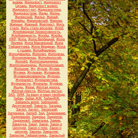
вожжи
,
Жидохвост
,
Жидохвост
Цезарь
,
Жидохвост можно
,
Жидохвост-кот
,
Жидохвостера
,
Жидохвостизм
,
Жиды
,
Жизнь
,
Жилинский
,
Жильё
,
Жираф
,
Жирафы
,
Жириновский
,
Жирная
,
Жирные
,
Жирный
,
Жиртрест
,
Жить
стало
,
Жить стало веселее
,
Жлоб
,
Жлобовидная Хромосомность
,
Жлобовидность
,
Жлобы
,
Жлобы.
ЛЖР
,
Жопа
,
Жопа Вербицкий
,
Жопа
Люляки
,
Жопа Маковецкий
,
Жопа
Тифаретника
,
Жопа Фридман
,
Жопа
с ушами
,
ЖопаФридман
,
Жоподавалец
,
Жополиз
,
Жополизы
,
Жопорожденцы
,
Жопофилософ
,
Жопоёб
,
Жоппозиционерка
,
Жоппозиционеры
,
Жоппоопозиция
,
Жопшник
,
Жу
,
Жуков
,
Жулик
,
Жулики
,
Жульман
,
Журавков
,
Журавковкомменты
,
Журнал
,
Журналист
,
Журналистика
,
Журналисты
,
Журналы
,
Журфак
,
Жыды
,
Жюри
,
Жёлтая дорога
,
Жёлтая пресса
,
Жёлтые листья
,
ЗАЗ
,
ЗИМ
,
За вашу и нашу свободу
,
Забан
,
Забан ЖЖ
,
ЗабанЖЖ
,
Забанить меня
,
Заблоцкий-
Десятовский
,
Зависть
,
Загадка
,
Заглот
,
Заглот.
,
Загорский
,
Заграница
,
Загреб
,
Зад
,
Задержание
,
Задержания
,
Задница
,
Задорнов
,
ЗадорновХ
,
Зажигалка
,
Зажим
,
Заказуха
,
Закат
,
Закон
,
Закон о
Цензуре
,
Закон о геях
,
Закон о
цензуре
,
Законы
,
Закрытие
,
Закрытие Тифаретника.
,
Закрытый