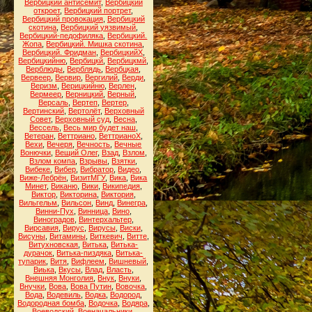
Вербицкий антисемит
,
Вербицкий
откроет
,
Вербицкий портрет
,
Вербицкий провокация
,
Вербицкий
скотина
,
Вербицкий уязвимый
,
Вербицкий-педофиляка
,
Вербицкий.
Жопа
,
Вербицкий. Мишка скотина
,
Вербицкий. Фридман
,
ВербицкийХ
,
Вербицкийню
,
Вербицкй
,
Вербицкмй
,
Верблюды
,
Верблядь
,
Вербцкая
,
Вервеер
,
Вервир
,
Вергилий
,
Верди
,
Веризм
,
Верицкийню
,
Верлен
,
Вермеер
,
Верницкий
,
Верный
,
Версаль
,
Вертеп
,
Вертер
,
Вертинский
,
Вертолёт
,
Верховный
Совет
,
Верховный суд
,
Весна
,
Вессель
,
Весь мир будет наш
,
Ветеран
,
Веттриано
,
ВеттрианоХ
,
Вехи
,
Вечеря
,
Вечность
,
Вечные
Вонючки
,
Вещий Олег
,
Взад
,
Взлом
,
Взлом компа
,
Взрывы
,
Взятки
,
Вибеке
,
Вибер
,
Вибратор
,
Видео
,
Виже-Лебрён
,
ВизитМГУ
,
Вика
,
Вика
Минет
,
Виканю
,
Вики
,
Википедия
,
Виктор
,
Викторина
,
Виктория
,
Вильгельм
,
Вильсон
,
Винд
,
Винегра
,
Винни-Пух
,
Винница
,
Вино
,
Виноградов
,
Винтерхальтер
,
Вирсавия
,
Вирус
,
Вирусы
,
Виски
,
Висуны
,
Витамины
,
Виткевич
,
Витте
,
Витухновская
,
Витька
,
Витька-
дурачок
,
Витька-пиздяка
,
Витька-
тупарик
,
Витя
,
Вифлеем
,
Вишневый
,
Виька
,
Вкусы
,
Влад
,
Власть
,
Внешняя Монголия
,
Внук
,
Внуки
,
Внучки
,
Вова
,
Вова Путин
,
Вовочка
,
Вода
,
Водевиль
,
Водка
,
Водород
,
Водородная бомба
,
Водочка
,
Водяра
,
Воеводский
,
Военачальники
,