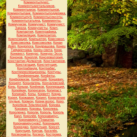
Комментылукес
,
Комментыметальников
,
Комментымои
,
Комментынов
,
Комментыпанк
,
Комментыподдержка
,
Комментыпуб
,
Комментысексоты
,
Комментытатьяна
,
Коммменты
,
Коммунизм
,
Коммунист
,
Коммунист.
Зараза
,
Коммунисты
,
Комп
,
Компартия
,
Компграфика
,
Компиляция
,
Композитор
,
Композиция
,
Компьютер
,
Комсомол
,
Комсомолка
,
Комсомолки
,
Конан
Дойл
,
Кондопога
,
Кондрашова
,
Конец
Тифаретника
,
Конец света
,
Кони
,
Конквест
,
Конкурс
,
Конкурс-Эссе
,
Кононов
,
Конопля
,
Консерватория
,
Константин Долматов
,
Константинов
,
Констатация
,
Конституция
,
Контрабанда
,
Контрабас
,
Контрреволюционеры
,
Контуры
,
Конференции
,
Конфеты
,
Конформизм
,
Конфуций
,
Концевич
,
Концерт
,
Концлагерь
,
Кончаловский
,
Конь
,
Коньки
,
Конёнков
,
Кооперация
,
Копейкин
,
Копенгаген
,
Копипаст
,
Копирайт
,
Копы
,
Корветт
,
Корда
,
Корея
,
Коржавин
,
Коринт
,
Кормление
грудью
,
Кормон
,
Корни волос
,
Коро
,
Коробков-Землянский
,
Корова
,
Коровин
,
Коровы
,
Королева
,
Короленко
,
Короли
,
Король
,
Король
Карл
,
Королёв
,
Коронавирус
,
Коронавирус Плакатки
,
Коронавируснов2
,
Коронация
,
Корреджо
,
Коррупция
,
Корсет
,
Корупция
,
Корчак
,
Коселёк
,
Космонавты
,
Космос
,
Кострома
,