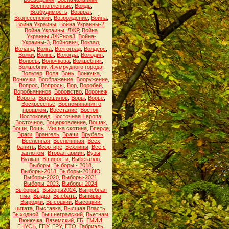
Военнопленные
,
Вождь
,
Возбудимость
,
Возврат
,
Вознесенский
,
Возрождение
,
Война
,
Война Украины
,
Война Украины-2
,
Война Украины. ЛЖР
,
Война
Украины.ЛЖРнов3
,
Война-
Украины-3
,
Войнович
,
Вокзал
,
Воланд
,
Волга
,
Волгоград
,
Волдерс
,
Волки
,
Волны
,
Вологда
,
Володин
,
Волосы
,
Волочкова
,
Волшебник
,
Волшебник Изумрудного города
,
Вольтер
,
Воля
,
Вонь
,
Вонючка
,
Вонючки
,
Воображение
,
Вооружение
,
Вопрос
,
Вопросы
,
Вор
,
Воробей
,
Воробьянинов
,
Воровство
,
Воронеж
,
Ворота
,
Ворошилов
,
Воры
,
Ворьё
,
Воскресенье
,
Воспоминания о
прошлом
,
Восстание
,
Восток
,
Востоковед
,
Восточная Европа
,
Восточное
,
Воцерковление
,
Вошак
,
Воши
,
Вошь. Мишка скотина
,
Вперде
,
Враги
,
Врангель
,
Врачи
,
Врубель
,
Вселенная
,
Вселеннная
,
Всех
банить
,
Всортире
,
Всхлипы
,
Всё с
заглотом
,
Вторая армия
,
Вузы
,
Вулкан
,
Вшивости
,
Выбегалло
,
Выборы
,
Выборы - 2018
,
Выборы-2018
,
Выборы-2018Ю
,
Выборы-2020
,
Выборы-2021
,
Выборы-2023
,
Выборы-2024
,
Выборы1
,
Выборы2024
,
Выгребная
яма
,
Выдра
,
Выебать
,
Выпивка
,
Выродки
,
Высоцкий
,
Высоцкий-
цитата
,
Выставка
,
Высшая Власть
,
Выходной
,
Вышнеградский
,
Вьетнам
,
Вюнючка
,
Вяземский
,
ГБ
,
ГМИИ
,
ГНУСЬ
,
ГПУ
,
ГРУ
,
ГТО
,
Габриэль
,