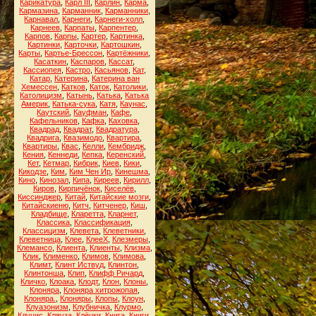
Карикатура
,
Карл III
,
Карлин
,
Карма
,
Кармазина
,
Карманник
,
Карманники
,
Карнавал
,
Карнеги
,
Карнеги-холл
,
Карнеев
,
Карпаты
,
Карпентер
,
Карпов
,
Карпы
,
Картер
,
Картинка
,
Картинки
,
Карточки
,
Картошкин
,
Карты
,
Картье-Брессон
,
Картёжники
,
Касаткин
,
Каспаров
,
Кассат
,
Кассиопея
,
Кастро
,
Касьянов
,
Кат
,
Катар
,
Катерина
,
Катерина ван
Хемессен
,
Катков
,
Каток
,
Католики
,
Католицизм
,
Катынь
,
Катька
,
Катька
Америк
,
Катька-сука
,
Катя
,
Каунас
,
Каутский
,
Кауфман
,
Кафе
,
Кафельников
,
Кафка
,
Каховка
,
Квадрад
,
Квадрат
,
Квадратура
,
Квадрига
,
Квазимодо
,
Квартира
,
Квартиры
,
Квас
,
Келли
,
Кембридж
,
Кения
,
Кеннеди
,
Кепка
,
Керенский
,
Кет
,
Кетмар
,
Кибрик
,
Киев
,
Кики
,
Кикодзе
,
Ким
,
Ким Чен Ир
,
Кинешма
,
Кино
,
Кинозал
,
Кипа
,
Киреев
,
Кирилл
,
Киров
,
Кирпичёнок
,
Киселёв
,
Киссинджер
,
Китай
,
Китайские мозги
,
Китайскиеню
,
Китч
,
Китченер
,
Киш
,
Кладбище
,
Кларетта
,
Кларнет
,
Классика
,
Классификация
,
Классицизм
,
Клевета
,
Клеветники
,
Клеветница
,
Клее
,
КлееХ
,
Клезмеры
,
Клемансо
,
Клиента
,
Клиенты
,
Клизма
,
Клик
,
Клименко
,
Климов
,
Климова
,
Климт
,
Клинт Иствуд
,
Клинтон
,
Клинтонша
,
Клип
,
Клифф Ричард
,
Кличко
,
Клоака
,
Клодт
,
Клон
,
Клоны
,
Клоняра
,
Клоняра хитрожопая
,
Клоняра.
,
Клоняры
,
Клопы
,
Клоун
,
Клуазонизм
,
Клубничка
,
Клурмо
,
Клуцис
,
Кляуза
,
Клёцки
,
Книга
,
Книги
,