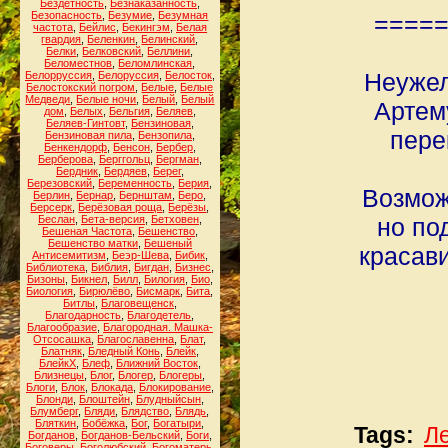
Бездетность
,
Безнаказанность
,
Безопасность
,
Безумие
,
Безумная
====
частота
,
Бейлис
,
Бекингэм
,
Белая
гвардия
,
Беленкин
,
Белинский
,
Белки
,
Белковский
,
Беллини
,
Беломестнов
,
Беломлинская
,
Неужел
Белорруссия
,
Белоруссия
,
Белосток
,
Белостокский погром
,
Белые
,
Белые
Медведи
,
Белые ночи
,
Белый
,
Белый
Артем
дом
,
Белых
,
Бельгия
,
Беляев
,
Беляев-Гинтовт
,
Бензиновая
,
пере
Бензиновая пила
,
Бензопила
,
Бенкендорф
,
Бенсон
,
Бербер
,
Берберова
,
Берггольц
,
Бергман
,
Бердник
,
Бердяев
,
Берег
,
Березовский
,
Беременность
,
Берия
,
Возмож
Берлин
,
Бернар
,
Бернштам
,
Беро
,
Берсерк
,
Берёзовая роща
,
Берёзы
,
Беслан
,
Бета-версия
,
Бетховен
,
но по
Бешеная Частота
,
Бешенство
,
Бешенство матки
,
Бешеный
красав
Антисемитизм
,
Беэр-Шева
,
Бибик
,
Библиотека
,
Библия
,
Бигдан
,
Бизнес
,
Бизоны
,
Бикнел
,
Билл
,
Билогия
,
Био
,
Биология
,
Бирюлёво
,
Бисмарк
,
Бита
,
Битлы
,
Благовещенск
,
Благодарность
,
Благодетель
,
Благообразие
,
Благородная. Машка-
Отсосашка
,
Благославенна
,
Блат
,
Блатняк
,
Бледный Конь
,
Блейк
,
БлейкХ
,
Блеф
,
Ближний Восток
,
Близнецы
,
Блог
,
Блогер
,
Блогеры
,
Блоги
,
Блок
,
Блокада
,
Блокирование
,
Блонди
,
Блоштейн
,
Блудныйсын
,
Блумберг
,
Бляди
,
Блядство
,
Блядь
,
Бляткин
,
Бобёжка
,
Бог
,
Богатыри
,
Tags:
Л
Богданов
,
Богданов-Бельский
,
Боги
,
Боговеры
,
Боголюбский
,
Богоматерь
,