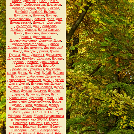
жалоб
,
Дневник
,
Дно21
,
До н.э.
,
Добиньи
,
Добровольцы
,
Довлатов
,
Договор
,
Додик
,
Дожди
,
Доклад
,
Долбоёб
,
Долбоёб. Выборы
,
Долгоруков
,
Долина
,
Доллар
,
Долматовский
,
Долматт
,
Доля
,
Дом
,
Домашевский
,
Домкрат
,
Домовой
,
Домострой
,
Дон
,
Донателло
,
Донбасс
,
Донецк
,
Донна Саммер
,
Донос
,
Доносчик
,
Доносчики
,
Доносы
,
Дополнение
,
Дореволюционная
,
Доренко
,
Дорн
,
Дорога уходит вдаль...
,
Дороги
,
Доронина
,
Достижение
,
Достоевский
,
Доход
,
Доходы
,
Доцент
,
Дочки
Путина
,
Дочь
,
Драгуны
,
Драматург
,
Дрезден
,
Дрейфус
,
Дроздов
,
Дрозды
,
Дронов
,
Дрочила
,
Дрочиловка
,
Дрочилы
,
Другой
,
ДругойХ
,
Дружбанки
,
Дружбаны
,
Дружбаны
конец
,
Дрянь
,
Ду
,
Дуб
,
Дубай
,
Дублин
,
Дубровин
,
Дубровина
,
Дубровка
,
Дубровская
,
Дугаспер
,
Дугин
,
Дукрак
,
Дума
,
Думай
,
Дунаевский
,
Дункан
,
Дунстан
,
Дура
,
Дура набитая
,
Дурай
,
Дурак
,
Дураки
,
Дурачки
,
Дурачок
,
Дурдом
,
Дуремар
,
Дуры
,
Дуся
,
Духовенство
,
Духовник
,
Дуэль
,
Дьяк
,
Дэни Клейн
,
Дюдяка-Хуяка
,
Дюков
,
Дюкрё
,
Дюма
,
Дюпакье
,
Дюрер
,
Дюссельдорф
,
Дягилев
,
Дядя
,
Дядя
Митя
,
Дёниц
,
ЕГЭ
,
ЕЖ
,
ЕР
,
ЕС
,
Ебабели
,
Ебало
,
Ебало Тифаретника
и Перманентная ЖОПА
,
Ебанат
,
Ебанатка
,
Ебанаты
,
Ебанутая
частота
,
Ебарики
,
Ебарня
,
Ебарня-
Шкабарня
,
Ебать-не-переебать
,
Ебаться
,
Ебицкий
,
Ебленский
,
Ебля
,