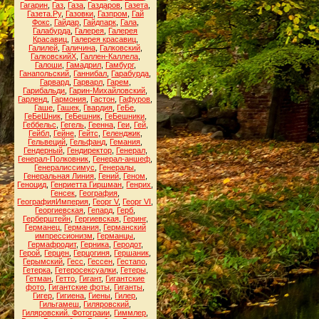
Гагарин
,
Газ
,
Газа
,
Газдаров
,
Газета
,
Газета.Ру
,
Газовки
,
Газпром
,
Гай
Фокс
,
Гайдар
,
Гайдпарк
,
Гала
,
Галабурда
,
Галерея
,
Галерея
Красавиц
,
Галерея красавиц
,
Галилей
,
Галичина
,
Галковский
,
ГалковскийХ
,
Галлен-Каллела
,
Галоши
,
Гамадрил
,
Гамбург
,
Ганапольский
,
Ганнибал
,
Гарабурда
,
Гарвард
,
Гарварл
,
Гарем
,
Гарибальди
,
Гарин-Михайловский
,
Гарленд
,
Гармония
,
Гастон
,
Гафуров
,
Гаше
,
Гашек
,
Гвардия
,
ГеБе
,
ГеБеШник
,
ГеБешник
,
ГеБешники
,
Геббельс
,
Гегель
,
Геенна
,
Геи
,
Гей
,
Гейбл
,
Гейне
,
Гейтс
,
Геленджик
,
Гельвеций
,
Гельфанд
,
Гемания
,
Гендерный
,
Гендиректор
,
Генерал
,
Генерал-Полковник
,
Генерал-аншеф
,
Генералиссимус
,
Генералы
,
Генеральная Линия
,
Гений
,
Геном
,
Геноцид
,
Генриетта Гиршман
,
Генрих
,
Генсек
,
География
,
ГеографияИмперия
,
Георг V
,
Георг VI
,
Георгиевская
,
Гепард
,
Герб
,
Герберштейн
,
Гергиевская
,
Геринг
,
Германец
,
Германия
,
Германский
импрессионизм
,
Германцы
,
Гермафродит
,
Герника
,
Геродот
,
Герой
,
Герцен
,
Герцогиня
,
Гершаник
,
Герымский
,
Гесс
,
Гессен
,
Гестапо
,
Гетерка
,
Гетеросексуалки
,
Гетеры
,
Гетман
,
Гетто
,
Гигант
,
Гигантские
фото
,
Гигантские фоты
,
Гиганты
,
Гигер
,
Гигиена
,
Гиены
,
Гилер
,
Гильгамеш
,
Гиляровский
,
Гиляровский. Фотограии
,
Гиммлер
,