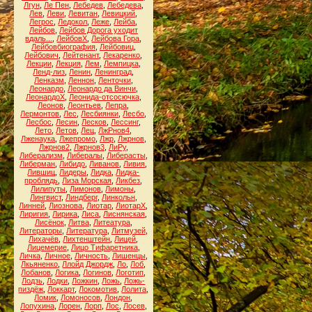
Лгун
,
Ле Пен
,
Лебедев
,
Лебедева
,
Лев
,
Леви
,
Левитан
,
Левицкий
,
Легрос
,
Ледокол
,
Леже
,
Лейба
,
Лейбов
,
Лейбов Дорога уходит
вдаль...
,
ЛейбовХ
,
Лейбова Гора
,
Лейбовбиография
,
Лейбовиц
,
Лейбович
,
Лейтенант
,
Лекаренко
,
Лекции
,
Лекция
,
Лем
,
Лемпицка
,
Ленд-лиз
,
Ленин
,
Ленинград
,
Ленказм
,
Леннон
,
Ленточки
,
Леонардо
,
Леонардо да Винчи
,
ЛеонардоХ
,
Леонида-отсосючка
,
Леонов
,
Леонтьев
,
Лепра
,
Лермонтов
,
Лес
,
Лесбиянки
,
Лесбо
,
Лесбос
,
Лесин
,
Лесков
,
Лессинг
,
Лето
,
Летов
,
Лец
,
ЛжРнов4
,
Лженаука
,
Лжепромо
,
Лжр
,
Лжрнов
,
Лжрнов2
,
Лжрнов3
,
ЛиРу
,
Либерализм
,
Либералы
,
Либерасты
,
Либерман
,
Либидо
,
Ливанов
,
Ливия
,
Лившиц
,
Лидеры
,
Лидка
,
Лидка-
проблядь
,
Лиза Морская
,
Ликбез
,
Лилипуты
,
Лимонов
,
Лимоны
,
Лингвист
,
Линдберг
,
Линкольн
,
Линней
,
Лиознова
,
Лиотар
,
ЛиотарХ
,
Лиригия
,
Лирика
,
Лиса
,
Лиснянская
,
Лисёнок
,
Литва
,
Литеатура
,
Литераторы
,
Литература
,
Литмузей
,
Лихачёв
,
Лихтенштейн
,
Лицей
,
Лицемерие
,
Лицо Тифаретника
,
Личка
,
Личное
,
Личность
,
Лишенцы
,
Лкьяненко
,
Ллойд Джордж
,
Ло
,
Лоб
,
Лобанов
,
Логика
,
Логинов
,
Логотип
,
Лодзь
,
Лодки
,
Ложкин
,
Ложь
,
Ложь-
пиздёж
,
Локкарт
,
Локомотив
,
Лолита
,
Ломик
,
Ломоносов
,
Лондон
,
Лопухина
,
Лорен
,
Лорп
,
Лос
,
Лосев
,