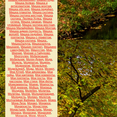
Мишка болван
,
Мишка и
антисемитизм
,
Мишка монтаж
,
Мишка обо мне
,
Мишка педофил
,
Мишка плакатки
,
Мишка скотина
,
Мишка скотина местная
,
Мишка
скотина. Люляка-Хуяка
,
Мишка
сктина
,
Мишка таракан
,
Мишка
уязвимый
,
Мишка чкотина местная
,
Мишка-Малафейкин
,
Мишка-Монтаж
,
Мишка-админ-подлость
,
Мишка-
жопоёб
,
Мишка-педофил
,
Мишка-
портретка
,
Мишка-с-приветом
,
Мишка-скотина
,
Мишка.
,
МишкаЗалупа
,
Мишказалупа
,
Мишканю
,
Мишкин портрет
,
Мишкино
самоубийство
,
Мишустин
,
Мне
,
Мнение
,
Мнение о Гафурове
,
Многочлен
,
Мобилизация
,
Мобильник
,
Моген-Дувид
,
Мода
,
Модель
,
Модератор
,
Модерн
,
Модернизм
,
Модильяни
,
МодильяниХ
,
Моды
,
Мозги
,
Мозерт
,
Мои Ютюб
,
Мои афоризмы
,
Мои
гифы
,
Мои картинки
,
Мои комменты
,
Мои портреты
,
Мои посты
,
Мои
рассказы
,
Мои стихи
,
Мои фоты
,
Моикомменты
,
Моиню
,
Моипосты
,
Мой дневник
,
Мойша
,
Мокрица
,
Молдова
,
Молебен
,
Молитва
,
Молитвы
,
Молли
,
Молодаягвардия
,
Молодость
,
Молоко
,
Молотов
,
Молчаливая Фабрика
,
Мольер
,
Мома
,
Мона Лиза
,
Монако
,
Монархи
,
Монархисты
,
Монастери
,
Монастыри
,
Монастырь
,
Монах
,
Монахи
,
Монахини
,
Монахиня
,
Монахов
,
Моне
,
МонеХ
,