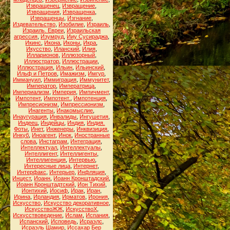
Извращенец
,
Извращение
,
Извращения
,
Извращенка
,
Извращенцы
,
Изгнание
,
Издевательство
,
Изобилие
,
Израиль
,
Израиль. Евреи
,
Израильская
агрессия
,
Изумруд
,
Ииу Сусираджа
,
Икинс
,
Икона
,
Иконы
,
Икра
,
Икусство
,
Иланский
,
Илия
,
Илларионов
,
Иллюзорный
,
Иллюстратор
,
Иллюстрации
,
Иллюстрация
,
Ильин
,
Ильинский
,
Ильф и Петров
,
Имажизм
,
Имгур
,
Иммануил
,
Иммиграция
,
Иммунитет
,
Император
,
Императрица
,
Империализм
,
Империя
,
Импичмент
,
Импотент
,
Импотент.
,
Импотенция
,
Импресионизм
,
Импрессионизм
,
Инагенты
,
Инакомыслие
,
Инаугурация
,
Инвалиды
,
Ингушетия
,
Индеец
,
Индейцы
,
Индия
,
Индия.
Фоты
,
Инет
,
Инженеры
,
Инквизиция
,
Инкуб
,
Иноагент
,
Инок
,
Иностранные
слова
,
Инстаграм
,
Интеграция
,
Интеллектуал
,
Интеллектуалы
,
Интеллигент
,
Интеллигенты
,
Интеллигенция
,
Интервью
,
Интересные лица
,
Интернет
,
Интерфакс
,
Интерьер
,
Инфляция
,
Инцест
,
Иоанн
,
Иоанн Кронштадский
,
Иоанн Кронштадтский
,
Ион Тихий
,
Ионтихий
,
Иосиф
,
Ирак
,
Иран
,
Ирина
,
Ирландия
,
Ирматов
,
Ирония
,
Искусство
,
Искусство декоративное
,
ИскусствоЖЖ
,
ИскусствоХ
,
Искусствоведение
,
Ислам
,
Испания
,
Испанский
,
Исповедь
,
Исраэлс
,
Исраэль Шамир
,
Иссахар Бер