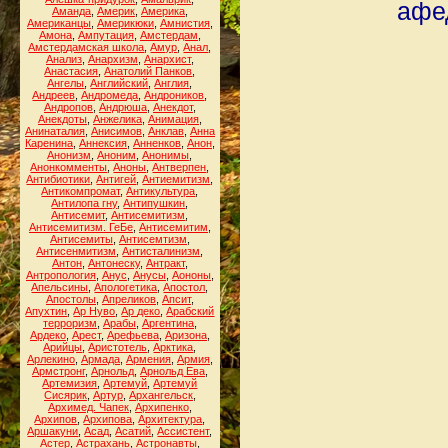
афе
Аманда
,
Америк
,
Америка
,
Американцы
,
Америкюки
,
Амнистия
,
Амона
,
Ампутация
,
Амстердам
,
Амстердамская школа
,
Амур
,
Анал
,
Анализ
,
Анархизм
,
Анархист
,
Анастасия
,
Анатолий Панков
,
Ангелы
,
Английский
,
Англия
,
Андреев
,
Андромеда
,
Андроников
,
Андропов
,
Андрюша
,
Анекдот
,
Анекдоты
,
Анжелика
,
Анимация
,
Анинаталия
,
Анисимов
,
Анклав
,
Анна
Каренина
,
Аннексия
,
Анненков
,
Анон
,
Анонизм
,
Аноним
,
Анонимы
,
Анонкомменты
,
Аноны
,
Антверпен
,
Антибиотики
,
Антигей
,
Антиемитизм
,
Антикомпромат
,
Антикультура
,
Антилопа гну
,
Антипушкин
,
Антисемит
,
Антисемитизм
,
Антисемитизм. ГеБе
,
Антисемитим
,
Антисемиты
,
Антисемтизм
,
Антисенмитизм
,
Антисталинизм
,
Антон
,
Антонеску
,
Антракт
,
Антропология
,
Анус
,
Анусы
,
Аононы
,
Апельсины
,
Апологетика
,
Апостол
,
Апостолы
,
Апреликов
,
Апсит
,
Апухтин
,
Ар Нуво
,
Ар деко
,
Арабский
терроризм
,
Арабы
,
Аргентина
,
Ардеко
,
Арест
,
Арефьева
,
Аризона
,
Арийцы
,
Аристотель
,
Арктика
,
Арлекино
,
Армада
,
Армения
,
Армия
,
Армстронг
,
Арнольд
,
Арнольд Ева
,
Артемизия
,
Артемуй
,
Артемуй
Сисярик
,
Артур
,
Архангельск
,
Архимед. Чапек
,
Архипенко
,
Архипов
,
Архипова
,
Архитектура
,
Аршакуни
,
Асад
,
Асатий
,
Ассистент
,
Астер
,
Астрахань
,
Астронавты
,