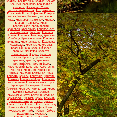
Костюм
,
Костюченко
,
Костёр
,
Косуля
,
Косыгин
,
Косырева
,
Косырева о
культуре
,
Косырева. Углич
,
Косыревакомменты
,
Кот
,
Котовася
,
Котовский
,
Коты
,
Кофырин
,
Кочерга
,
Кошка
,
Кошки
,
Кошмар
,
Кощунство
,
Краб
,
Крамаров
,
Крамской
,
Кранах
,
Кранах-старшийХ
,
Крап
,
Крапильская
,
Крапильский
,
Красавец
,
Красавица
,
Красиво жить
не запретишь
,
Красная
,
Красная
Армия
,
Красная Площадь
,
Красная
Слобода
,
Красная армия
,
Красная
площадь
,
Красная рамка
,
Краснова
,
Краснодар
,
Красные мухоморы
,
Красный ибис
,
Красный крест
,
Красный мешочек
,
Красота
,
Крачковская
,
Кредит
,
Крейсер
,
Кремль
,
Кремль.
,
Крепостные
,
Кресмль
,
Креспи
,
Крестины
,
Крестный Ход
,
Крестный ход
,
Крестовский
,
Крестьне
,
Крестьяне
,
Кретины
,
Крещатик
,
Крещение
,
Кризис
,
Криллон
,
Криминал
,
Крис
,
Крисота
,
Кристи
,
Кристина
,
Кристис
,
Критика
,
Кровавая Мери
,
Кровавое
воскресенье
,
Кровавый навет
,
Крог
,
Крокодил
,
Крокодилы
,
Кролик
,
Кролики
,
Кронгауз
,
Кронштадт
,
Кросс
,
Кроткий
,
Крофорд
,
Круглов
,
Крумгольд
,
Круп
,
Крупкин
,
Крупная
,
Крыжополь
,
Крылов
,
Крым
,
Крымов
,
Крымские татары
,
Крыса
,
Крысы
,
Крыша
,
Крюк
,
Крёйер
,
Крёстный отец
,
Ксенофобия
,
Ксилография
,
Ктомс
,
Ку-клукс-клан
,
Куба
,
Кубизм
,
Кубизм
Тифаретника
,
КубизмХ
,
Кубофутуризм
,
Кувалдин
,