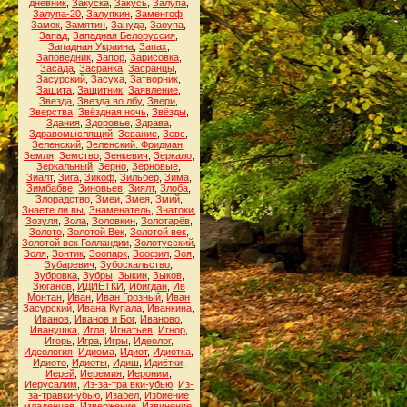
дневник
,
Закуска
,
Закусь
,
Залупа
,
Залупа-20
,
Залупкин
,
Заменгоф
,
Замок
,
Замятин
,
Зануда
,
Заоупа
,
Запад
,
Западная Белоруссия
,
Западная Украина
,
Запах
,
Заповедник
,
Запор
,
Зарисовка
,
Засада
,
Засранка
,
Засранцы
,
Засурский
,
Засуха
,
Затворник
,
Защита
,
Защитник
,
Заявление
,
Звезда
,
Звезда во лбу
,
Звери
,
Зверства
,
Звёздная ночь
,
Звёзды
,
Здания
,
Здоровье
,
Здрава
,
Здравомыслящий
,
Зевание
,
Зевс
,
Зеленский
,
Зеленский. Фридман
,
Земля
,
Земство
,
Зенкевич
,
Зеркало
,
Зеркальный
,
Зерно
,
Зерновые
,
Зиалт
,
Зига
,
Зикоф
,
Зильбер
,
Зима
,
Зимбабве
,
Зиновьев
,
Зиялт
,
Злоба
,
Злорадство
,
Змеи
,
Змея
,
Змий
,
Знаете ли вы
,
Знаменатель
,
Знатоки
,
Зозуля
,
Зола
,
Золовкин
,
Золотарёв
,
Золото
,
Золотой Век
,
Золотой век
,
Золотой век Голландии
,
Золотусский
,
Золя
,
Зонтик
,
Зоопарк
,
Зоофил
,
Зоя
,
Зубаревич
,
Зубоскальство
,
Зубровка
,
Зубры
,
Зыкин
,
Зыков
,
Зюганов
,
ИДИЁТКИ
,
Ибигдан
,
Ив
Монтан
,
Иван
,
Иван Грозный
,
Иван
Засурский
,
Ивана Купала
,
Иванкина
,
Иванов
,
Иванов и Бог
,
Иваново
,
Иванушка
,
Игла
,
Игнатьев
,
Игнор
,
Игорь
,
Игра
,
Игры
,
Идеолог
,
Идеология
,
Идиома
,
Идиот
,
Идиотка
,
Идиото
,
Идиоты
,
Идиш
,
Идиётки
,
Иерей
,
Иеремия
,
Иероним
,
Иерусалим
,
Из-за-тра вки-убью
,
Из-
за-травки-убью
,
Изабел
,
Избиение
младенцев
,
Извержение
,
Извинение
,