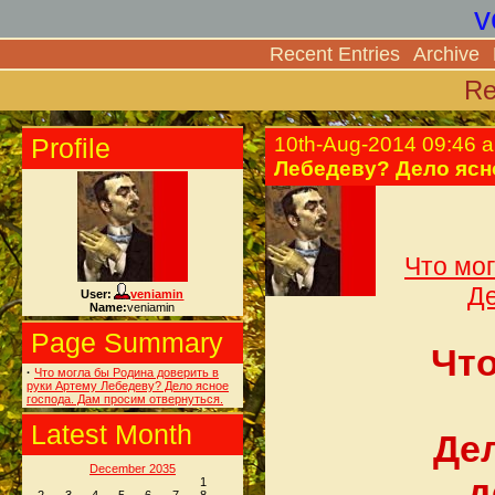
v
Recent Entries
Archive
Re
Profile
10th-Aug-2014 09:46 
Лебедеву? Дело ясн
Что мо
Де
User:
veniamin
Name:
veniamin
Page Summary
Что
·
Что могла бы Родина доверить в
руки Артему Лебедеву? Дело ясное
господа. Дам просим отвернуться.
Latest Month
Де
December 2035
д
1