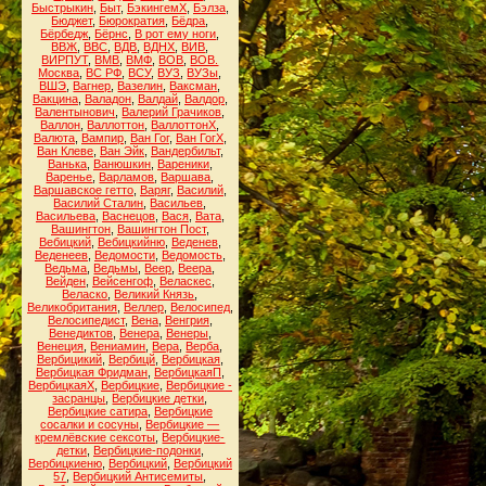
Быстрыкин
,
Быт
,
БэкингемХ
,
Бэлза
,
Бюджет
,
Бюрократия
,
Бёдра
,
Бёрбедж
,
Бёрнс
,
В рот ему ноги
,
ВВЖ
,
ВВС
,
ВДВ
,
ВДНХ
,
ВИВ
,
ВИРПУТ
,
ВМВ
,
ВМФ
,
ВОВ
,
ВОВ.
Москва
,
ВС РФ
,
ВСУ
,
ВУЗ
,
ВУЗы
,
ВШЭ
,
Вагнер
,
Вазелин
,
Ваксман
,
Вакцина
,
Валадон
,
Валдай
,
Валдор
,
Валентынович
,
Валерий Грачиков
,
Валлон
,
Валлоттон
,
ВаллоттонХ
,
Валюта
,
Вампир
,
Ван Гог
,
Ван ГогХ
,
Ван Клеве
,
Ван Эйк
,
Вандербильт
,
Ванька
,
Ванюшкин
,
Вареники
,
Варенье
,
Варламов
,
Варшава
,
Варшавское гетто
,
Варяг
,
Василий
,
Василий Сталин
,
Васильев
,
Васильева
,
Васнецов
,
Вася
,
Вата
,
Вашингтон
,
Вашингтон Пост
,
Вебицкий
,
Вебицкийню
,
Веденев
,
Веденеев
,
Ведомости
,
Ведомость
,
Ведьма
,
Ведьмы
,
Веер
,
Веера
,
Вейден
,
Вейсенгоф
,
Веласкес
,
Веласко
,
Великий Князь
,
Великобритания
,
Веллер
,
Велосипед
,
Велосипедист
,
Вена
,
Венгрия
,
Венедиктов
,
Венера
,
Венеры
,
Венеция
,
Вениамин
,
Вера
,
Верба
,
Вербицикий
,
Вербицй
,
Вербицкая
,
Вербицкая Фридман
,
ВербицкаяП
,
ВербицкаяХ
,
Вербицкие
,
Вербицкие -
засранцы
,
Вербицкие детки
,
Вербицкие сатира
,
Вербицкие
сосалки и сосуны
,
Вербицкие —
кремлёвские сексоты
,
Вербицкие-
детки
,
Вербицкие-подонки
,
Вербицкиеню
,
Вербицкий
,
Вербицкий
57
,
Вербицкий Антисемиты
,