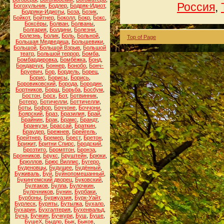
Россия
,
Богохульник
,
Бодлер
,
Бодряк-Идиот
,
Бодряки-Идиоты
,
Боза
,
Бозик
,
Бойкот
,
Бойтнер
,
Боколл
,
Бокр
,
Бокс
,
Боксёры
,
Болван
,
Болваны
,
Болгария
,
Болдини
,
Болезни
,
Болезнь
,
Болик
,
Боль
,
Больной
,
Top of Page
Большая Медведица
,
Большевики
,
Большой
,
Большой Взрыв
,
Большой
театр
,
Большой террор
,
Бомба
,
Бомбардировка
,
Бомбёжка
,
Бонд
,
Бондарчук
,
Боннер
,
Бонобо
,
Бонч-
Бруевич
,
Бор
,
Бордель
,
Борец
,
Борис
,
Борисы
,
Борись
,
Боровиковский
,
Борода
,
Бородин
,
Бортников
,
Борщ
,
Борьба
,
Босбум
,
Бостон
,
Босх
,
Бот
,
Ботвинник
,
Ботеро
,
Ботичелли
,
Боттичелли
,
Боты
,
Бофор
,
Боччоне
,
Боччони
,
Боярский
,
Браз
,
Бразилия
,
Брай
,
Брайнин
,
Брак
,
Брамс
,
Брандт
,
Бранкузи
,
Брассай
,
Браткин
,
Браудер
,
Брежнев
,
Брейгель
,
Брейтнер
,
Бремер
,
Брест
,
Бретон
,
Брижит
,
Бритни Спирс
,
Бродский
,
Брозтито
,
Бромптон
,
Бронза
,
Бронников
,
Брукс
,
Бруштейн
,
Брюки
,
Брюллов
,
Брюс Виллис
,
Бугеро
,
Буденовцы
,
Будущее
,
Будённый
,
Буживаль
,
Буй
,
Буйнопомешанный
,
Букингемский дворец
,
Буковский
,
Булгаков
,
Булла
,
Булочкин
,
Булочников
,
Бунин
,
Бурбаки
,
Бурбоны
,
Буржуазия
,
Бурк-Уайт
,
Бурлеск
,
Буряты
,
Бутылка
,
Бухало
,
Бухарин
,
Бухгалтерия
,
Бухенвальд
,
Буча
,
Бучкин
,
Бучкури
,
Буш
,
Буше
,
БушеХ
,
Быдло
,
Бык
,
Быков
,