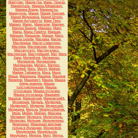
Маргулис
,
Марди Гра
,
Мари -Тереза
,
Мариенталь
,
Марина Абрамович
,
Марина Влади
,
Маринисты
,
Мариуполь
,
Мария
,
Мария Терезия
,
Мария Фёдоровна
,
Мария Штерн
,
Мария-Антуанетта
,
Марк Твен
,
Маркиз
,
Маркс
,
Марксизм
,
Марлен
,
Марлон Брандо
,
Марокко
,
Март
,
Марш
,
Марш Памяти
,
Маршак
,
Маршал
,
Маршалы
,
Марши
,
Маск
,
Маска скорби
,
Маскава
,
Маски
,
Масленица
,
Масло сливочное
,
Маслова
,
Масловская
,
Масоны
,
Массачусетс
,
Мастер-класс
,
Мастерская
,
Мастурбация
,
Мат
,
Мата
Хари
,
Матвейчев
,
Матвиенко
,
Математик
,
Математика
,
Математики
,
Матисс
,
Матрос
,
Матфей
,
Мать
,
Маунт
,
Мафия
,
Мафия Тифарета
,
Маха
,
Махи
,
Маша
,
Машенька
,
Машина
,
Машина
Времени
,
Машинист
,
Машка
,
Машка
блядь мамина
,
Машка
толстожопенькая
,
Машка-
Отсосашка
,
Машка-отсосака
,
Машка-отсосашка
,
Машканю
,
Машков
,
Маяковский
,
МаяковскийХ
,
Мгновение
,
Медаль
,
Медведев
,
МедведевХ
,
Медведи
,
Мединский
,
Медицина
,
Медуза
,
Междусобойчик
,
Меир
,
Мейер
,
Мейзер
,
Мексика
,
Меламид
,
Мелещук
,
Мелитополь
,
Мелихово
,
Мельник
,
Мельниченко
,
Мемориал
,
Мемориал жертвам
голода в Ирландии
,
Менделеев
,
Менделеева
,
Мендельсон
,
Мендкович
,
Менора
,
Мент
,
Менты
,