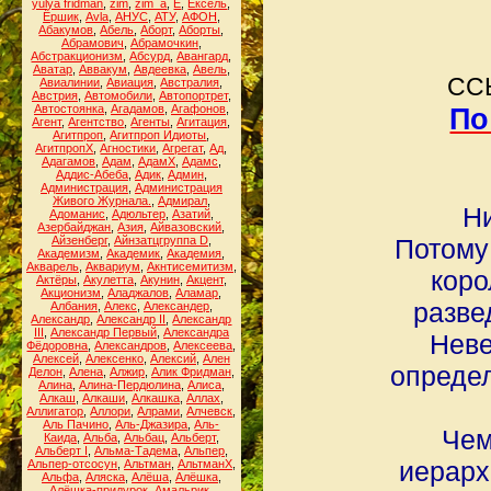
yulya fridman
,
zim
,
zim_a
,
Ё
,
Ёксель
,
Ёршик
,
Аvla
,
АНУС
,
АТУ
,
АФОН
,
Абакумов
,
Абель
,
Аборт
,
Аборты
,
Абрамович
,
Абрамочкин
,
Абстракционизм
,
Абсурд
,
Авангард
,
Аватар
,
Аввакум
,
Авдеевка
,
Авель
,
ССЫ
Авиалинии
,
Авиация
,
Австралия
,
Австрия
,
Автомобили
,
Автопортрет
,
Автостоянка
,
Агадамов
,
Агафонов
,
По
Агент
,
Агентство
,
Агенты
,
Агитация
,
Агитпроп
,
Агитпроп Идиоты
,
АгитпропХ
,
Агностики
,
Агрегат
,
Ад
,
Адагамов
,
Адам
,
АдамХ
,
Адамс
,
Аддис-Абеба
,
Адик
,
Админ
,
Администрация
,
Администрация
Живого Журнала.
,
Адмирал
,
Ни
Адоманис
,
Адюльтер
,
Азатий
,
Азербайджан
,
Азия
,
Айвазовский
,
Айзенберг
,
Айнзатцгруппа D
,
Потому
Академизм
,
Академик
,
Академия
,
Акварель
,
Аквариум
,
Акнтисемитизм
,
коро
Актёры
,
Акулетта
,
Акунин
,
Акцент
,
Акционизм
,
Аладжалов
,
Аламар
,
разве
Албания
,
Алекс
,
Александер
,
Александр
,
Александр II
,
Александр
III
,
Александр Первый
,
Александра
Неве
Фёдоровна
,
Александров
,
Алексеева
,
Алексей
,
Алексенко
,
Алексий
,
Ален
определ
Делон
,
Алена
,
Алжир
,
Алик Фридман
,
Алина
,
Алина-Пердюлина
,
Алиса
,
Алкаш
,
Алкаши
,
Алкашка
,
Аллах
,
Аллигатор
,
Аллори
,
Алрами
,
Алчевск
,
Аль Пачино
,
Аль-Джазира
,
Аль-
Чем
Каида
,
Альба
,
Альбац
,
Альберт
,
Альберт I
,
Альма-Тадема
,
Альпер
,
иерарх
Альпер-отсосун
,
Альтман
,
АльтманХ
,
Альфа
,
Аляска
,
Алёша
,
Алёшка
,
Алёшка-придурок
,
Амальрик
,