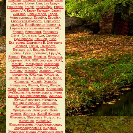
Ебулина
,
Ебуля
,
Ева
,
Ева Браун
,
Евангелие
,
Евнух
,
Евразийцы
,
Евреи
,
Евреи VIP
,
Евреи Каледин
,
Евреи
ЛЖРнов
,
Евреи-герои
,
Евреи.
Антисемитизм
,
Еврейка
,
Еврейки
,
Еврейская мудрость
,
Еврейская
свадьба
,
Еврейские антисемиты
,
Еврейское сопротивление в ВМВ
,
Европа
,
Евросовет
,
Евросоюз
,
Египет
,
Его мама
,
Еда
,
Единорог
,
Единороссы
,
Ежи Лец
,
Ежов
,
Екатерина
,
Екатерина II
,
Екатерина
Великая
,
Елена
,
Елизавета
,
Елизавета II
,
Ельцин
,
Емелин
,
Ереван
,
Ереи
,
Еременко
,
Ерунда
,
Есенин
,
Еськов
,
Ефимов
,
Ефимова
,
Ефремов
,
ЖЖ
,
ЖЖ. Блогеры
,
ЖЖ1
,
ЖЖНЕТ
,
ЖЖжурнал
,
ЖЖзабан
,
ЖЖимпорт
,
ЖЖнов
,
ЖЖнов-3
,
ЖЖнов2
,
ЖЖнов3
,
ЖЖнов3. День
рождения
,
ЖЖуход
,
ЖЖфоты
,
ЖЛЖР
,
ЖОПА
,
ЖРнов2
,
ЖУ
,
Жаба
,
Жадность
,
Жалоба
,
Жалобы
,
Жандармы
,
Жанна
,
Жанр
,
Жанры
,
Жара
,
Жаргон
,
Жариков
,
Жванецкий
,
ЖеЖешка
,
Железная дорога
,
Жена
,
Жених
,
Женоненавистник
,
Женский
,
Женский портрет
,
Женщина
,
Женщина обо мне
,
Женщины
,
Женщиныню
,
Женщиныню.
Фридманню
,
Женщиню
,
Женя
,
Жером
,
Жертвы
,
Живой Журнал
,
Живопись
,
Живопись. Искусство
,
Животное
,
Животные
,
Жидоаллергина
,
Жидобандеровцы
,
Жидобандэровцы
,
Жидовка
,
Жидовская морда
,
Жидовские алые