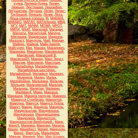
хуяка
,
Люляка=Хуяка
,
Люляч
,
Люмьер
,
Люстрация
,
Люццифер
,
Лягушатник
,
Лягушка
,
Лялёк
,
Ляпис-
Трубецкой
,
Ляпкало
,
Лёлик
,
Лёха
,
Лёша-свинья-хороша
,
М
,
МАКАКА
,
МАКАКО
,
МАТАН
,
МАТАНючки
,
МВД
,
МГУ
,
МИТ
,
МИФИ
,
МОМА
,
МРОТ
,
МФТИ
,
МХАТ
,
Мавзолей
,
Магадан
,
Магнаты
,
Магнитский
,
Магнум
,
Магомаев
,
Мадовошки
,
Мадонна
,
Мазохист
,
Маиуполь
,
Май
,
Майдан
,
Майерс
,
Майков
,
Майн Кампф
,
Майсурян
,
Мак
,
Макака
,
Макаревич
,
Макарова
,
Макароны
,
Маковецкий
,
Маковский
,
Маковский В
,
МаковскийХ
,
Макрон
,
Макс Эрнст
,
Максим
,
Максимов
,
Макспарк
,
Малафейка
,
Малафейкины
,
Малафейные шестёрки.
,
Малафейный
,
Малафья
,
Малевич
,
Маленков
,
Малер
,
Малка
,
Малофейкин
,
Мальвина
,
Мальгин
,
Мальцев
,
Мальчевский
,
Мальчик
,
Мальчиш
,
Малютин
,
Малявин
,
МалявинХ
,
Мама
,
Мамаша
,
Мамашка
,
Мамина паскуда
,
Маммен
,
Маммуся Стребкова
,
Мамонтов
,
Мамочка
,
Мамуся
,
Мамуся Хуйла
,
Мамут
,
Манда
,
Мандела
,
Мандель
,
Мандельштам
,
Мандовошка
,
Мандовошки
,
Мандовошкина
,
Мандолина
,
Мандоотсос
,
Мандохвостов-Вербуёцкий.
,
Мане
,
МанеХ
,
Манежка
,
Манизер
,
Манила
,
Манин
,
Манифест
,
Мания
,
Манкунян
,
Манос
,
Мануэль
,
Маньеризм
,
Маньяк
,
Манюня
,
Мао
,
Мао Цзэдун
,