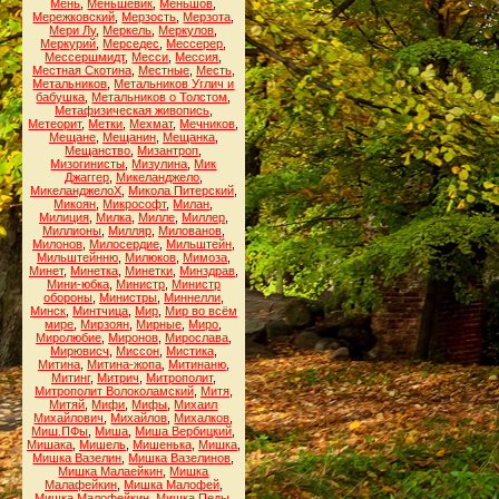
Мень
,
Меньшевик
,
Меньшов
,
Мережковский
,
Мерзость
,
Мерзота
,
Мери Лу
,
Меркель
,
Меркулов
,
Меркурий
,
Мерседес
,
Мессерер
,
Мессершмидт
,
Месси
,
Мессия
,
Местная Скотина
,
Местные
,
Месть
,
Метальников
,
Метальников Углич и
бабушка
,
Метальников о Толстом
,
Метафизическая живопись
,
Метеорит
,
Метки
,
Мехмат
,
Мечников
,
Мещане
,
Мещанин
,
Мещанка
,
Мещанство
,
Мизантроп
,
Мизогинисты
,
Мизулина
,
Мик
Джаггер
,
Микеланджело
,
МикеланджелоХ
,
Микола Питерский
,
Микоян
,
Микрософт
,
Милан
,
Милиция
,
Милка
,
Милле
,
Миллер
,
Миллионы
,
Милляр
,
Милованов
,
Милонов
,
Милосердие
,
Мильштейн
,
Мильштейнню
,
Милюков
,
Мимоза
,
Минет
,
Минетка
,
Минетки
,
Минздрав
,
Мини-юбка
,
Министр
,
Министр
обороны
,
Министры
,
Миннелли
,
Минск
,
Минтчица
,
Мир
,
Мир во всём
мире
,
Мирзоян
,
Мирные
,
Миро
,
Миролюбие
,
Миронов
,
Мирослава
,
Мирювисч
,
Миссон
,
Мистика
,
Митина
,
Митина-жопа
,
Митинаню
,
Митинг
,
Митрич
,
Митрополит
,
Митрополит Волоколамский
,
Митя
,
Митяй
,
Мифи
,
Мифы
,
Михаил
Михайлович
,
Михайлов
,
Михалков
,
Миш.ПФы
,
Миша
,
Миша Вербицкий
,
Мишака
,
Мишель
,
Мишенька
,
Мишка
,
Мишка Вазелин
,
Мишка Вазелинов
,
Мишка Малаейкин
,
Мишка
Малафейкин
,
Мишка Малофей
,
Мишка Малофейкин
,
Мишка Педы
,