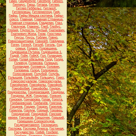
Гимн
,
Гинденбург
,
Гинзбург
,
Гипноз
,
Гиппиус
,
Гирш
,
Гитара
,
Гитлер
,
Гитлер Геббельс
,
ГитлерХ
,
Гитлеровцы
,
Гитлерюгенд
,
Гиф
,
Гифы
,
Гифы Мишка скотина
,
Гифы-
сексо
,
Главная
,
Главная Страница
,
Главная страница
,
Гладилин
,
Глаз
,
Глазунов
,
Глакенс
,
Глеб
,
Глобус
,
Глория
,
Глупость
,
Глупый
,
Гнаткевич
,
Гнаткевич-Жопа
,
Гном
,
Гностики
,
Гнусы
,
Гнусь
,
Гоблин
,
Говно
,
Говнозащитники
,
Говноёб
,
Говядина
,
Гоген
,
ГогенХ
,
Гоголб
,
Гоголь
,
Год
семьи
,
Годарр
,
Годовщина
,
Годовщина Путина
,
Годовщина-1
,
Годой
,
Гойя
,
ГойяХ
,
Гол
,
Голандия
,
Голая
,
Голая обезьяна
,
Голд
,
Голда
,
Голивуд
,
Голикова
,
Голицын
,
Голландия
,
Голливуд
,
Головин
,
Головина
,
Голод
,
Голодомор
,
Голосование
,
Голубой
,
Голубь
,
Голышев
,
Гольбейн
,
Гольциус
,
Гомо
,
Гомосексуализм
,
Гомосексуалы
,
Гомофилия
,
Гомофилы
,
Гомофоб
,
Гомофобия
,
Гомофобы
,
Гондон
,
Гондонеллы
,
Гондонизация
,
Гондоны
,
Гондоны. ЖЖ
,
Гондурас
,
Гонконг
,
Гонорея
,
Гончарова
,
Гопак
,
Гопота
,
Горбаневская
,
Горбачёв
,
Горгона
,
Гордеев
,
Гордин
,
Гордон
,
Горелов
,
Горилла
,
Горлум
,
Горный
,
Горовец
,
Городничий
,
Городовой
,
Горские
евреи
,
Горчаков
,
Горшочек
,
Горький
,
Горюшкин-Сорокопудов
,
Госдепартамент
,
Госкомцен
,
Госпожа
,
Госпожа Лукеса
,
Гостиная
,
Государство
,
Гофф
,
Гохберг
,
Грабарь
,
Гравюра
,
Гравюры
,