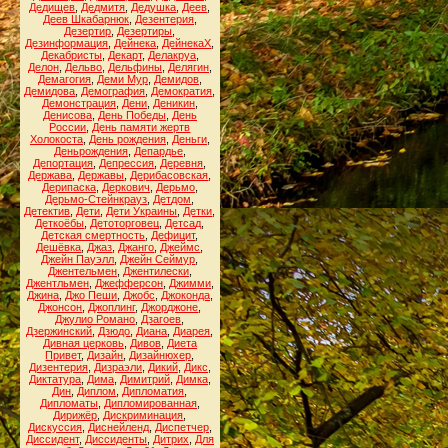
Дедищев
,
Дедмитя
,
Дедушка
,
Деев
,
Деев Шкабарнюк
,
Дезентерия
,
Дезертир
,
Дезертиры
,
Дезинформация
,
Дейнека
,
ДейнекаХ
,
Декабристы
,
Декарт
,
Делакруа
,
Делон
,
Дельво
,
Дельфины
,
Делягин
,
Демагогия
,
Деми Мур
,
Демидов
,
Демидова
,
Демография
,
Демократия
,
Демонстрация
,
Дени
,
Деникин
,
Денисова
,
День Победы
,
День
России
,
День памяти жертв
Холокоста
,
День рождения
,
Деньги
,
Деньрождения
,
Депардье
,
Депортация
,
Депрессия
,
Деревня
,
Держава
,
Державы
,
Дерибасовская
,
Дерипаска
,
Деркович
,
Дерьмо
,
Дерьмо-Стейнкрауз
,
Детдом
,
Детектив
,
Дети
,
Дети Украины
,
Детки
,
Деткоёбы
,
Детоторговец
,
Детсад
,
Детская смертность
,
Дефицит
,
Дешёвка
,
Джаз
,
Джанго
,
Джеймс
,
Джейн Пауэлл
,
Джейн Сеймур
,
Джентельмен
,
Джентилески
,
Джентльмен
,
Джефферсон
,
Джимми
,
Джина
,
Джо Пеши
,
Джобс
,
Джоконда
,
Джонсон
,
Джоплинг
,
Джорджоне
,
Джулио Романо
,
Дзагоев
,
Дзержинский
,
Дзюдо
,
Диана
,
Диарея
,
Дивная церковь
,
Дивов
,
Диета
Привет
,
Дизайн
,
Дизайнюхер
,
Дизентерия
,
Дизраэли
,
Дикий
,
Дикс
,
Диктатура
,
Дима
,
Димитрий
,
Димка
,
Дин
,
Диплом
,
Дипломатия
,
Дипломаты
,
Дипломированная
,
Дирижёр
,
Дискриминация
,
Дискуссия
,
Диснейленд
,
Диспетчер
,
Диссидент
,
Диссиденты
,
Дитрих
,
Для