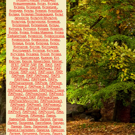
Кувшинникова
,
Кугач
,
Куздра
,
Кузнец
,
Кузнецов
,
Кузнецов.
,
Куинджи
,
Куклы
,
Кукмор
,
Кукобака
,
Кулаки
,
Кулидар Провокация
,
Культ
личности
,
Культур-Мультур
,
Культура
,
Культуролог
,
Куников
,
Купленный
,
Куприянов
,
Купцы
,
Купчиха
,
Купчихи
,
Кураев
,
Куратор
,
Курбе
,
Курва
,
Курва Мамина
,
Курва
Тифаретная
,
Курвосос
,
Курвососина
,
Курвососка
,
Курвососы
,
Курвы
,
Курица
,
Курли
,
Курочка
,
Курск
,
Курчатов
,
Кустик
,
Кустодиев
,
КустодиевХ
,
Кутепов
,
Кутузов
,
Кутузова
,
Кухарка
,
Кухня
,
Кучма
,
Куш
,
Кшесинская
,
Кьюкор
,
Кэт
,
Кюстин
,
Кюхля
,
Кёнигсберг
,
Кёртис
,
ЛГБТ
,
ЛДПР
,
ЛДР
,
ЛЖ
,
ЛЖЛ
,
ЛЖР
,
ЛЖР Жопа
,
ЛЖР ЛЖРнов2
,
ЛЖР
Носик
,
ЛЖР-нов3
,
ЛЖР-нов4
,
ЛЖР.
ЛЖРнов
,
ЛЖР. ЛЖРнов2
,
ЛЖР3
,
ЛЖРНов2
,
ЛЖРНов4
,
ЛЖРн
,
ЛЖРначалонов
,
ЛЖРнлв
,
ЛЖРнов
,
ЛЖРнов-2
,
ЛЖРнов-3
,
ЛЖРнов2
,
ЛЖРнов2 Бразилия
,
ЛЖРнов2 Стихи
,
ЛЖРнов2.
,
ЛЖРнов2нов2
,
ЛЖРнов3
,
ЛЖРнов3 ЛЖР
,
ЛЖРнов3Грек
,
ЛЖРнов3Икусство
,
ЛЖРнов3нов3
,
ЛЖРнов4
,
ЛЖРнов5
,
ЛЖРновое2
,
ЛЖРов2
,
ЛЖРов4
,
ЛЖРпрощай
,
ЛЖРпуб
,
ЛЖРтов2
,
ЛЖРуход1
,
ЛЖр
,
ЛЖрнов
,
ЛЖрнов2
,
Лавра
,
Лаврентий
,
Лавров
,
Лагеря
,
Лагуна
,
Ладен
,
Лазарева
,
Лангобард
,
Ландау
,
Ланкар
,
Лань
,
Ларионов
,
Лариса
,
Лариса Гнаткевич
,
Лариска
,
Ларссон
,
Латвия
,
Латынина
,
Латынь
,
Лашез
,