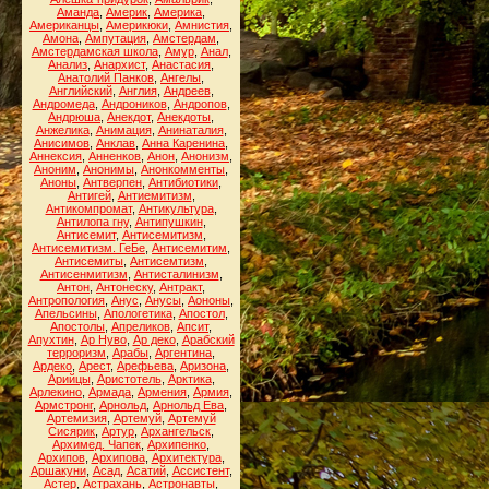
Аманда
,
Америк
,
Америка
,
Американцы
,
Америкюки
,
Амнистия
,
Амона
,
Ампутация
,
Амстердам
,
Амстердамская школа
,
Амур
,
Анал
,
Анализ
,
Анархист
,
Анастасия
,
Анатолий Панков
,
Ангелы
,
Английский
,
Англия
,
Андреев
,
Андромеда
,
Андроников
,
Андропов
,
Андрюша
,
Анекдот
,
Анекдоты
,
Анжелика
,
Анимация
,
Анинаталия
,
Анисимов
,
Анклав
,
Анна Каренина
,
Аннексия
,
Анненков
,
Анон
,
Анонизм
,
Аноним
,
Анонимы
,
Анонкомменты
,
Аноны
,
Антверпен
,
Антибиотики
,
Антигей
,
Антиемитизм
,
Антикомпромат
,
Антикультура
,
Антилопа гну
,
Антипушкин
,
Антисемит
,
Антисемитизм
,
Антисемитизм. ГеБе
,
Антисемитим
,
Антисемиты
,
Антисемтизм
,
Антисенмитизм
,
Антисталинизм
,
Антон
,
Антонеску
,
Антракт
,
Антропология
,
Анус
,
Анусы
,
Аононы
,
Апельсины
,
Апологетика
,
Апостол
,
Апостолы
,
Апреликов
,
Апсит
,
Апухтин
,
Ар Нуво
,
Ар деко
,
Арабский
терроризм
,
Арабы
,
Аргентина
,
Ардеко
,
Арест
,
Арефьева
,
Аризона
,
Арийцы
,
Аристотель
,
Арктика
,
Арлекино
,
Армада
,
Армения
,
Армия
,
Армстронг
,
Арнольд
,
Арнольд Ева
,
Артемизия
,
Артемуй
,
Артемуй
Сисярик
,
Артур
,
Архангельск
,
Архимед. Чапек
,
Архипенко
,
Архипов
,
Архипова
,
Архитектура
,
Аршакуни
,
Асад
,
Асатий
,
Ассистент
,
Астер
,
Астрахань
,
Астронавты
,