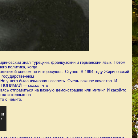
риновский знал турецкий, французский и германский язык. Потом,
его политика, когда
политикой совсем не интересуюсь. Скучно. В 1994 году Жириновский
м государственном
 Но у него была языковая наглость. Очень важное качество. И
Е ПОНИМАЙ — сказал что
товясь отправиться на важную демонстрацию или митинг. И какой-то
 на интервью на
то с чем-то.