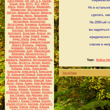
Жириновский
yulya fridman
,
zim
,
zim_a
,
Ё
,
Ёксель
,
Ёршик
,
Аvla
,
АНУС
,
АТУ
,
АФОН
,
Абель
,
Аборт
,
Аборты
,
Абрамович
,
Но в остально
Абрамочкин
,
Абстракционизм
,
Абсурд
,
Авангард
,
Аватар
,
Аввакум
,
сделать, ка
Авдеевка
,
Авель
,
Авиалинии
,
Авиация
,
Австралия
,
Австрия
,
Автомобили
,
Автопортрет
,
На 2000-ый г
Автостоянка
,
Агадамов
,
Агафонов
,
Агент
,
Агентство
,
Агенты
,
Агитация
,
вы надеяться
Агитпроп
,
Агитпроп Идиоты
,
АгитпропХ
,
Агностики
,
Агрегат
,
Ад
,
Адагамов
,
Адам
,
АдамХ
,
Адамс
,
юридического
Аддис-Абеба
,
Адик
,
Админ
,
Администрация
,
Администрация
совсем в неп
Живого Журнала.
,
Адмирал
,
Адоманис
,
Адюльтер
,
Азатий
,
Азербайджан
,
Азия
,
Айвазовский
,
Айзенберг
,
Айнзатцгруппа D
,
Академизм
,
Академик
,
Академия
,
Акварель
,
Аквариум
,
Акнтисемитизм
,
Tags:
Война Ук
Актёры
,
Акулетта
,
Акунин
,
Акцент
,
Акционизм
,
Аладжалов
,
Аламар
,
Албания
,
Алекс
,
Александер
,
Александр
,
Александр II
,
Александр
Top of Page
III
,
Александр Первый
,
Александра
Фёдоровна
,
Александров
,
Алексеева
,
Алексей
,
Алексенко
,
Алексий
,
Ален
Делон
,
Алена
,
Алжир
,
Алик Фридман
,
Алина
,
Алина-Пердюлина
,
Алиса
,
Алкаш
,
Алкаши
,
Алкашка
,
Аллах
,
Аллигатор
,
Аллори
,
Алрами
,
Алчевск
,
Аль Пачино
,
Аль-Джазира
,
Аль-
Каида
,
Альба
,
Альбац
,
Альберт
,
Альберт I
,
Альма-Тадема
,
Альпер
,
Альпер-отсосун
,
Альтман
,
АльтманХ
,
Альфа
,
Аляска
,
Алёша
,
Алёшка
,
Алёшка-придурок
,
Амальрик
,