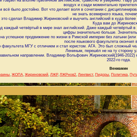
 говрил на вполне приличном английском, грамотно и уверенно. Пару ра
воздух и сзади моментально прилетел
м всё было достойно. Вот что делает воля в сочетании с дисциплиниро
не знать всемирного языка, почем
к это сделал Владимир Жириновский и выучить английский в куда более
Куда вам до Жириновск
од каждый четвёртый в мире знал английский. Даже каждый четвёртый в 
цифры значительно больше. Значитель
 на успешное продвижение по жизни в Римской империи без латыни (или
после языкового факультета окончил 
 факультета МГУ с отличием и стал юристом. АГА. Это был сложный чело
Лениным, перешёл не на ту сторону 
равильном направлении. Владимир Вольфович Жириновский(1946-2022) не
2022-го года.
Вениамин
раины
,
ЖОПА
,
Жириновский
,
ЛЖР
,
ЛЖРнов2
,
Лингвист
,
Пидоры
,
Политика
,
Пут