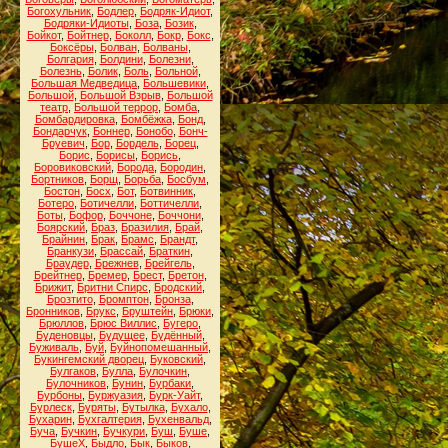
Богохульник
,
Бодлер
,
Бодряк-Идиот
,
Бодряки-Идиоты
,
Боза
,
Бозик
,
Бойкот
,
Бойтнер
,
Боколл
,
Бокр
,
Бокс
,
Боксёры
,
Болван
,
Болваны
,
Болгария
,
Болдини
,
Болезни
,
Болезнь
,
Болик
,
Боль
,
Больной
,
Большая Медведица
,
Большевики
,
Большой
,
Большой Взрыв
,
Большой
театр
,
Большой террор
,
Бомба
,
Бомбардировка
,
Бомбёжка
,
Бонд
,
Бондарчук
,
Боннер
,
Бонобо
,
Бонч-
Бруевич
,
Бор
,
Бордель
,
Борец
,
Борис
,
Борисы
,
Борись
,
Боровиковский
,
Борода
,
Бородин
,
Бортников
,
Борщ
,
Борьба
,
Босбум
,
Бостон
,
Босх
,
Бот
,
Ботвинник
,
Ботеро
,
Ботичелли
,
Боттичелли
,
Боты
,
Бофор
,
Боччоне
,
Боччони
,
Боярский
,
Браз
,
Бразилия
,
Брай
,
Брайнин
,
Брак
,
Брамс
,
Брандт
,
Бранкузи
,
Брассай
,
Браткин
,
Браудер
,
Брежнев
,
Брейгель
,
Брейтнер
,
Бремер
,
Брест
,
Бретон
,
Брижит
,
Бритни Спирс
,
Бродский
,
Брозтито
,
Бромптон
,
Бронза
,
Бронников
,
Брукс
,
Бруштейн
,
Брюки
,
Брюллов
,
Брюс Виллис
,
Бугеро
,
Буденовцы
,
Будущее
,
Будённый
,
Буживаль
,
Буй
,
Буйнопомешанный
,
Букингемский дворец
,
Буковский
,
Булгаков
,
Булла
,
Булочкин
,
Булочников
,
Бунин
,
Бурбаки
,
Бурбоны
,
Буржуазия
,
Бурк-Уайт
,
Бурлеск
,
Буряты
,
Бутылка
,
Бухало
,
Бухарин
,
Бухгалтерия
,
Бухенвальд
,
Буча
,
Бучкин
,
Бучкури
,
Буш
,
Буше
,
БушеХ
,
Быдло
,
Бык
,
Быков
,