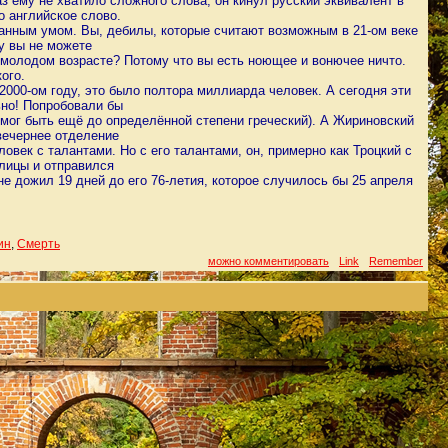
з ему не хватило сложного слова, он кинул русский эквивалент в
о английское слово.
ванным умом. Вы, дебилы, которые считают возможным в 21-ом веке
у вы не можете
 молодом возрасте? Потому что вы есть ноющее и вонючее ничто.
ого.
2000-ом году, это было полтора миллиарда человек. А сегодня эти
но! Попробовали бы
 мог быть ещё до определённой степени греческий). А Жириновский
вечернее отделение
век с талантами. Но с его талантами, он, примерно как Троцкий с
улицы и отправился
 дожил 19 дней до его 76-летия, которое случилось бы 25 апреля
ин
,
Смерть
можно комментировать
Link
Remember