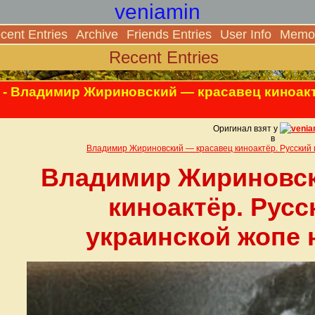
veniamin
cent Entries
Archive
Friends Entries
User Info
Memor
Recent Entries
- Владимир Жириновский — красавец киноакт
Оригинал взят у
venia
в
Владимир Жириновский — красавец киноактёр. Русский 
Владимир Жириновск
киноактёр. Русс
украинской жопе 