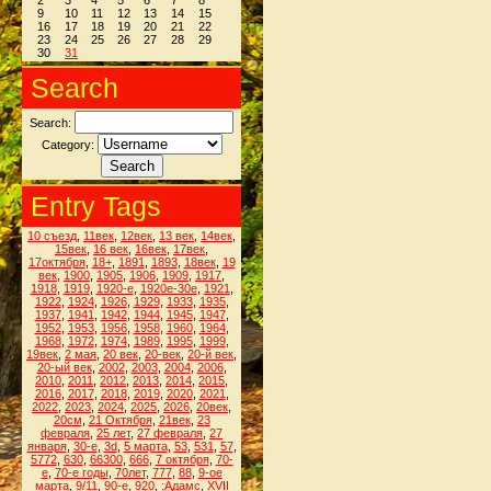
2
3
4
5
6
7
8
9
10
11
12
13
14
15
16
17
18
19
20
21
22
23
24
25
26
27
28
29
30
31
Search
Search:
Category:
Entry Tags
10 съезд
,
11век
,
12век
,
13 век
,
14век
,
15век
,
16 век
,
16век
,
17век
,
17октября
,
18+
,
1891
,
1893
,
18век
,
19
век
,
1900
,
1905
,
1906
,
1909
,
1917
,
1918
,
1919
,
1920-е
,
1920е-30е
,
1921
,
1922
,
1924
,
1926
,
1929
,
1933
,
1935
,
1937
,
1941
,
1942
,
1944
,
1945
,
1947
,
1952
,
1953
,
1956
,
1958
,
1960
,
1964
,
1968
,
1972
,
1974
,
1989
,
1995
,
1999
,
19век
,
2 мая
,
20 век
,
20-век
,
20-й век
,
20-ый век
,
2002
,
2003
,
2004
,
2006
,
2010
,
2011
,
2012
,
2013
,
2014
,
2015
,
2016
,
2017
,
2018
,
2019
,
2020
,
2021
,
2022
,
2023
,
2024
,
2025
,
2026
,
20век
,
20см
,
21 Октября
,
21век
,
23
февраля
,
25 лет
,
27 февраля
,
27
января
,
30-е
,
3d
,
5 марта
,
53
,
531
,
57
,
5772
,
630
,
66300
,
666
,
7 октября
,
70-
е
,
70-е годы
,
70лет
,
777
,
88
,
9-ое
марта
,
9/11
,
90-е
,
920
,
:Адамс
,
XVII