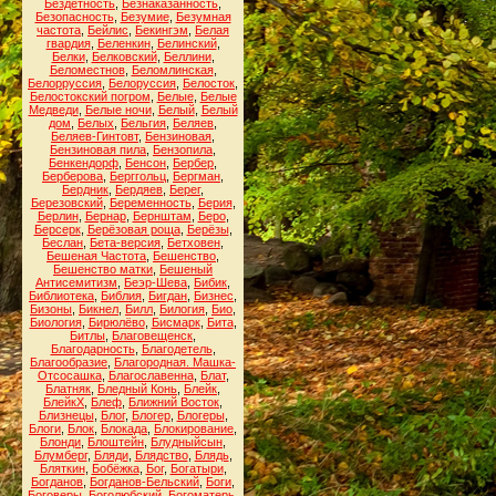
Бездетность
,
Безнаказанность
,
Безопасность
,
Безумие
,
Безумная
частота
,
Бейлис
,
Бекингэм
,
Белая
гвардия
,
Беленкин
,
Белинский
,
Белки
,
Белковский
,
Беллини
,
Беломестнов
,
Беломлинская
,
Белорруссия
,
Белоруссия
,
Белосток
,
Белостокский погром
,
Белые
,
Белые
Медведи
,
Белые ночи
,
Белый
,
Белый
дом
,
Белых
,
Бельгия
,
Беляев
,
Беляев-Гинтовт
,
Бензиновая
,
Бензиновая пила
,
Бензопила
,
Бенкендорф
,
Бенсон
,
Бербер
,
Берберова
,
Берггольц
,
Бергман
,
Бердник
,
Бердяев
,
Берег
,
Березовский
,
Беременность
,
Берия
,
Берлин
,
Бернар
,
Бернштам
,
Беро
,
Берсерк
,
Берёзовая роща
,
Берёзы
,
Беслан
,
Бета-версия
,
Бетховен
,
Бешеная Частота
,
Бешенство
,
Бешенство матки
,
Бешеный
Антисемитизм
,
Беэр-Шева
,
Бибик
,
Библиотека
,
Библия
,
Бигдан
,
Бизнес
,
Бизоны
,
Бикнел
,
Билл
,
Билогия
,
Био
,
Биология
,
Бирюлёво
,
Бисмарк
,
Бита
,
Битлы
,
Благовещенск
,
Благодарность
,
Благодетель
,
Благообразие
,
Благородная. Машка-
Отсосашка
,
Благославенна
,
Блат
,
Блатняк
,
Бледный Конь
,
Блейк
,
БлейкХ
,
Блеф
,
Ближний Восток
,
Близнецы
,
Блог
,
Блогер
,
Блогеры
,
Блоги
,
Блок
,
Блокада
,
Блокирование
,
Блонди
,
Блоштейн
,
Блудныйсын
,
Блумберг
,
Бляди
,
Блядство
,
Блядь
,
Бляткин
,
Бобёжка
,
Бог
,
Богатыри
,
Богданов
,
Богданов-Бельский
,
Боги
,
Боговеры
,
Боголюбский
,
Богоматерь
,