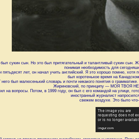
был сукин сын. Но это был притягательный и талантливый сукин сын. Жи
понимая необходимость для сегодняшн
и пятьдесят лет, он начал учить английский. Я это хорошо помню, хотя 
был коротенькое время на Канадско
У него был малюсенький словарь и почти никакого понятия о грамматике.
Жириновский, по принципу — МОЯ ТВОЯ Н
тил на вопросы. Потом, в 1999 году, он был с его командой на улице, го
иностранный журналист напросился
свежем воздухе. Это было что-