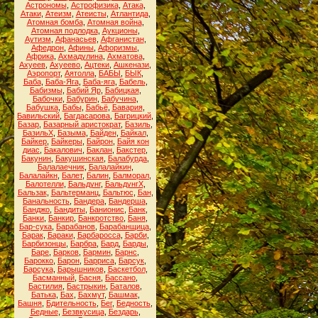
Астрономы
,
Астрофизика
,
Атака
,
Атаки
,
Атеизм
,
Атеисты
,
Атлантида
,
Атомная бомба
,
Атомная война
,
Атомная подлодка
,
Аукционы
,
Аутизм
,
Афанасьев
,
Афганистан
,
Афедрон
,
Афины
,
Афоризмы
,
Африка
,
Ахмадулина
,
Ахматова
,
Ахуеев
,
Ахуеево
,
Ацтеки
,
Ашкенази
,
Аэропорт
,
Аятолла
,
БАБЫ
,
БЫК
,
Баба
,
Баба-Яга
,
Баба-яга
,
Бабель
,
Бабизмы
,
Бабий Яр
,
Бабицкая
,
Бабочки
,
Бабурин
,
Бабучина
,
Бабушка
,
Бабы
,
Бабьё
,
Бавария
,
Бавильский
,
Багдасарова
,
Багрицкий
,
Базар
,
Базарный аристократ
,
Базиль
,
БазильХ
,
Базыма
,
Байден
,
Байкал
,
Байкер
,
Байкеры
,
Байрон
,
Байя кон
диас
,
Бакалович
,
Баклан
,
Бакстер
,
Бакунин
,
Бакушинская
,
Балабурда
,
Балалаечник
,
Балалайкин
,
Балалайкн
,
Балет
,
Балин
,
Балморал
,
Балотелли
,
Бальдунг
,
БальдунгХ
,
Бальзак
,
Бальтерманц
,
Бальтюс
,
Бан
,
Банальность
,
Бандера
,
Бандерша
,
Банджо
,
Бандиты
,
Банионис
,
Банк
,
Банки
,
Банкир
,
Банкротство
,
Баня
,
Бар-сука
,
Барабанов
,
Барабанщица
,
Барак
,
Бараки
,
Барбаросса
,
Барби
,
Барбизонцы
,
Барбра
,
Бард
,
Барды
,
Баре
,
Барков
,
Бармин
,
Барнс
,
Барокко
,
Барон
,
Барриса
,
Барсук
,
Барсука
,
Барышников
,
Баскетбол
,
Басманный
,
Басня
,
Бассано
,
Бастилия
,
Бастрыкин
,
Баталов
,
Батька
,
Бах
,
Бахмут
,
Башмак
,
Башня
,
Бдительность
,
Бег
,
Бедность
,
Бедные
,
Безвкусица
,
Бездарь
,