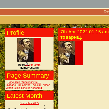
Re
Profile
7th-Apr-2022 01:15 am
товарищ.
User:
veniamin
Name:
veniamin
Page Summary
·
Владимир Жириновский —
красавец киноактёр. Русский пидор
украинской жопе не товарищ.
Latest Month
December 2035
1