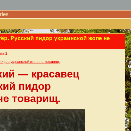
ies
ёр. Русский пидор украинской жопе не
min1
пидор украинской жопе не товарищ.
ий — красавец
кий пидор
не товарищ.