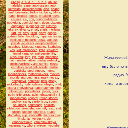
съезд
,
a_n_d_r_u_s_h_a
,
abuse
,
aladdin_sane
,
anti-russian
,
anti-
semitism
,
anticlericalism
,
avla
,
bband
,
beef
,
beefeater
,
beilby
,
big bang
,
billy`s
band
,
bipedal
,
boobs
,
breaking news
,
cannes
,
ciu
,
cnn
,
congratulations
,
copyright
,
cuckold
,
cunt
,
dece
,
diapers
,
dugasper
,
dugusper
,
dw
,
einstein
,
eksray
,
eliyahu
,
email
,
english
,
erlang
,
fart
,
fat
,
filthy
,
filton
,
giphy
,
google
,
gudrun
,
hitler
,
hoodlum
,
hyperion
,
imgur
,
institute of modern russia
,
jackass
,
jewish
,
joe pesci
,
joseph brodsky
,
josephus
,
jukebox
,
kaganov
,
kazhdan
,
kds
,
kot_afromeeva
,
krall
,
lenkasm
,
leonid kaganov anti-semite
,
life
,
livejournal
,
lorp
,
lqp
,
mad
,
madonna
,
Жириновский 
math
,
mathematiker
,
misha verbitsky
,
misha verbitsky anti-semite
,
misha
ему было почт
verbitsky rabid anti-semite
,
misha
verbitsky stool pigeon
,
moma
,
moonshiners
,
motherfuckers
,
movies
,
радио. 
murals
,
murder
,
nasa
,
nazy
,
necax
,
neklyueva
,
nemtsov
,
new jersey
,
хотел и отве
nickelback
,
nude
,
odessa
,
olegmi
,
ontd
,
oxana chelysheva
,
paperdaemon
,
phd
,
plagiarism
,
podrabinek
,
poper
,
prick
,
putin
,
q-bit array
,
quinn elisabeth ii
,
r_l
,
randomman
,
regoriy
,
rolling stones
,
sadkov
,
sane
,
sardonicus
,
scum
,
scumbag
,
scumbags
,
sekreth
,
siblington
,
silencefactory
,
silly_sad
,
slut
,
snitch
,
soccer
,
souffleur
,
space
,
stomahin
,
sup
,
symbolith
,
theresa may
,
tiktok
,
tits
,
verbitsky
,
vip
,
vituhnovskaya
,
vitukhnovskaya
,
watermarks
,
whore
,
wieiner
,
youtube
,