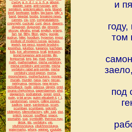
и п
съезд
,
a_n_d_r_u_s_h_a
,
abuse
,
aladdin_sane
,
anti-russian
,
anti-
semitism
,
anticlericalism
,
avla
,
bband
,
beef
,
beefeater
,
beilby
,
big bang
,
billy`s
band
,
bipedal
,
boobs
,
breaking news
,
cannes
,
ciu
,
cnn
,
congratulations
,
году,
copyright
,
cuckold
,
cunt
,
dece
,
diapers
,
dugasper
,
dugusper
,
dw
,
einstein
,
eksray
,
eliyahu
,
email
,
english
,
erlang
,
том 
fart
,
fat
,
filthy
,
filton
,
giphy
,
google
,
gudrun
,
hitler
,
hoodlum
,
hyperion
,
imgur
,
institute of modern russia
,
jackass
,
jewish
,
joe pesci
,
joseph brodsky
,
josephus
,
jukebox
,
kaganov
,
kazhdan
,
kds
,
kot_afromeeva
,
krall
,
lenkasm
,
leonid kaganov anti-semite
,
life
,
самон
livejournal
,
lorp
,
lqp
,
mad
,
madonna
,
math
,
mathematiker
,
misha verbitsky
,
misha verbitsky anti-semite
,
misha
заело
verbitsky rabid anti-semite
,
misha
verbitsky stool pigeon
,
moma
,
moonshiners
,
motherfuckers
,
movies
,
murals
,
murder
,
nasa
,
nazy
,
necax
,
neklyueva
,
nemtsov
,
new jersey
,
nickelback
,
nude
,
odessa
,
olegmi
,
ontd
,
под 
oxana chelysheva
,
paperdaemon
,
phd
,
plagiarism
,
podrabinek
,
poper
,
prick
,
putin
,
q-bit array
,
quinn elisabeth ii
,
r_l
,
ге
randomman
,
regoriy
,
rolling stones
,
sadkov
,
sane
,
sardonicus
,
scum
,
scumbag
,
scumbags
,
sekreth
,
siblington
,
silencefactory
,
silly_sad
,
slut
,
snitch
,
soccer
,
souffleur
,
space
,
stomahin
,
sup
,
symbolith
,
theresa may
,
раб
tiktok
,
tits
,
verbitsky
,
vip
,
vituhnovskaya
,
vitukhnovskaya
,
watermarks
,
whore
,
wieiner
,
youtube
,