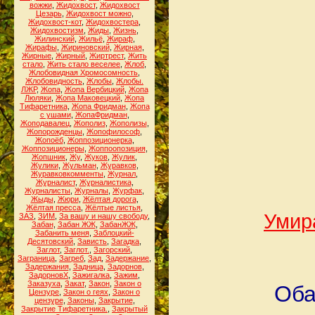
вожжи
,
Жидохвост
,
Жидохвост
Цезарь
,
Жидохвост можно
,
Жидохвост-кот
,
Жидохвостера
,
Жидохвостизм
,
Жиды
,
Жизнь
,
Жилинский
,
Жильё
,
Жираф
,
Жирафы
,
Жириновский
,
Жирная
,
Жирные
,
Жирный
,
Жиртрест
,
Жить
стало
,
Жить стало веселее
,
Жлоб
,
Жлобовидная Хромосомность
,
Жлобовидность
,
Жлобы
,
Жлобы.
ЛЖР
,
Жопа
,
Жопа Вербицкий
,
Жопа
Люляки
,
Жопа Маковецкий
,
Жопа
Тифаретника
,
Жопа Фридман
,
Жопа
с ушами
,
ЖопаФридман
,
Жоподавалец
,
Жополиз
,
Жополизы
,
Жопорожденцы
,
Жопофилософ
,
Жопоёб
,
Жоппозиционерка
,
Жоппозиционеры
,
Жоппоопозиция
,
Жопшник
,
Жу
,
Жуков
,
Жулик
,
Жулики
,
Жульман
,
Журавков
,
Журавковкомменты
,
Журнал
,
Журналист
,
Журналистика
,
Журналисты
,
Журналы
,
Журфак
,
Жыды
,
Жюри
,
Жёлтая дорога
,
Жёлтая пресса
,
Жёлтые листья
,
Умира
ЗАЗ
,
ЗИМ
,
За вашу и нашу свободу
,
Забан
,
Забан ЖЖ
,
ЗабанЖЖ
,
Забанить меня
,
Заблоцкий-
Десятовский
,
Зависть
,
Загадка
,
Заглот
,
Заглот.
,
Загорский
,
Заграница
,
Загреб
,
Зад
,
Задержание
,
Задержания
,
Задница
,
Задорнов
,
ЗадорновХ
,
Зажигалка
,
Зажим
,
Заказуха
,
Закат
,
Закон
,
Закон о
Оба
Цензуре
,
Закон о геях
,
Закон о
цензуре
,
Законы
,
Закрытие
,
Закрытие Тифаретника.
,
Закрытый