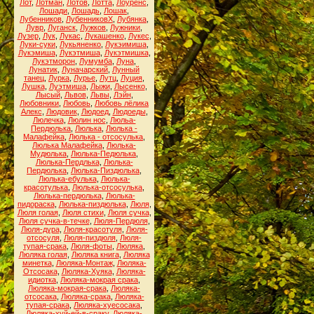
Лот
,
Лотман
,
Лотов
,
Лотта
,
Лоуренс
,
Лошади
,
Лошадь
,
Лошак
,
Лубенников
,
ЛубенниковХ
,
Лубянка
,
Лувр
,
Луганск
,
Лужков
,
Лужники
,
Лузер
,
Лук
,
Лукас
,
Лукашенко
,
Лукес
,
Луки-суки
,
Лукьяненко
,
Лукэимиша
,
Лукэмиша
,
Лукэтмиша
,
Лукэтмишка
,
Лукэтморон
,
Лумумба
,
Луна
,
Лунатик
,
Луначарский
,
Лунный
танец
,
Лурка
,
Лурье
,
Лутц
,
Луция
,
Лушка
,
Луэтмиша
,
Лыжи
,
Лысенко
,
Лысый
,
Львов
,
Львы
,
Лэйн
,
Любовники
,
Любовь
,
Любовь лёлика
Алекс
,
Людовик
,
Людоед
,
Людоеды
,
Люлечка
,
Люлин нос
,
Люльа-
Пердюлька
,
Люлька
,
Люлька -
Малафейка
,
Люлька - отсосулька
,
Люлька Малафейка
,
Люлька-
Мудюлька
,
Люлька-Педюлька
,
Люлька-Пердлька
,
Люлька-
Пердюлька
,
Люлька-Пиздюлька
,
Люлька-ебулька
,
Люлька-
красотулька
,
Люлька-отсосулька
,
Люлька-пердюлька
,
Люлька-
пидораска
,
Люлька-пиздюлька
,
Люля
,
Люля голая
,
Люля стихи
,
Люля сучка
,
Люля сучка-в-течке
,
Люля-Пердюля
,
Люля-дура
,
Люля-красотуля
,
Люля-
отсосуля
,
Люля-пиздюля
,
Люля-
тупая-срака
,
Люля-фоты
,
Люляка
,
Люляка голая
,
Люляка книга
,
Люляка
минетка
,
Люляка-Монтаж
,
Люляка-
Отсосака
,
Люляка-Хуяка
,
Люляка-
идиотка
,
Люляка-мокрая срака
,
Люляка-мокрая-срака
,
Люляка-
отсосака
,
Люляка-срака
,
Люляка-
тупая-срака
,
Люляка-хуесосака
,
Люляка-хуй-ей-в-сраку
,
Люляка-