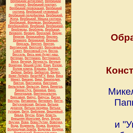
Вербицкий антисемит
,
Вербицкий
откроет
,
Вербицкий портрет
,
Вербицкий провокация
,
Вербицкий
скотина
,
Вербицкий уязвимый
,
Вербицкий-педофиляка
,
Вербицкий.
Жопа
,
Вербицкий. Мишка скотина
,
Вербицкий. Фридман
,
ВербицкийХ
,
Вербицкийню
,
Вербицкй
,
Вербицкмй
,
Верблюды
,
Верблядь
,
Вербцкая
,
Вервеер
,
Вервир
,
Вергилий
,
Верди
,
Обра
Веризм
,
Верицкийню
,
Верлен
,
Вермеер
,
Верницкий
,
Верный
,
Версаль
,
Вертеп
,
Вертер
,
Вертинский
,
Вертолёт
,
Верховный
Совет
,
Верховный суд
,
Весна
,
Вессель
,
Весь мир будет наш
,
Ветеран
,
Веттриано
,
ВеттрианоХ
,
Вехи
,
Вечеря
,
Вечность
,
Вечные
Вонючки
,
Вещий Олег
,
Взад
,
Взлом
,
Конст
Взлом компа
,
Взрывы
,
Взятки
,
Вибеке
,
Вибер
,
Вибратор
,
Видео
,
Виже-Лебрён
,
ВизитМГУ
,
Вика
,
Вика
Минет
,
Виканю
,
Вики
,
Википедия
,
Виктор
,
Викторина
,
Виктория
,
Вильгельм
,
Вильсон
,
Винд
,
Винегра
,
Мике
Винни-Пух
,
Винница
,
Вино
,
Виноградов
,
Винтерхальтер
,
Вирсавия
,
Вирус
,
Вирусы
,
Виски
,
Пап
Висуны
,
Витамины
,
Виткевич
,
Витте
,
Витухновская
,
Витька
,
Витька-
дурачок
,
Витька-пиздяка
,
Витька-
тупарик
,
Витя
,
Вифлеем
,
Вишневый
,
Виька
,
Вкусы
,
Влад
,
Власть
,
Внешняя Монголия
,
Внук
,
Внуки
,
и "
Внучки
,
Вова
,
Вова Путин
,
Вовочка
,
Вода
,
Водевиль
,
Водка
,
Водород
,
Водородная бомба
,
Водочка
,
Водяра
,
Воеводский
,
Военачальники
,