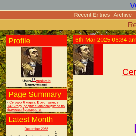
v
Recent Entries
Archive
Re
Profile
6th-Mar-2025 06:34 a
Сег
User:
veniamin
Name:
veniamin
Page Summary
·
Сегодня 6 марта. В этот день, в
1475 году, родился Микеланджело по
фамилии Буонарроти.
Latest Month
December 2035
1