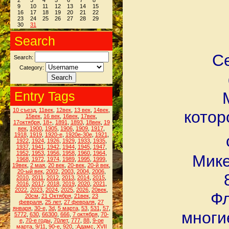
2
3
4
5
6
7
8
9
10
11
12
13
14
15
16
17
18
19
20
21
22
23
24
25
26
27
28
29
30
31
Search
Се
Search:
Category:
Entry Tags
10 съезд
,
11век
,
12век
,
13 век
,
14век
,
котор
15век
,
16 век
,
16век
,
17век
,
17октября
,
18+
,
1891
,
1893
,
18век
,
19
век
,
1900
,
1905
,
1906
,
1909
,
1917
,
1918
,
1919
,
1920-е
,
1920е-30е
,
1921
,
1922
,
1924
,
1926
,
1929
,
1933
,
1935
,
1937
,
1941
,
1942
,
1944
,
1945
,
1947
,
1952
,
1953
,
1956
,
1958
,
1960
,
1964
,
Мике
1968
,
1972
,
1974
,
1989
,
1995
,
1999
,
19век
,
2 мая
,
20 век
,
20-век
,
20-й век
,
20-ый век
,
2002
,
2003
,
2004
,
2006
,
2010
,
2011
,
2012
,
2013
,
2014
,
2015
,
2016
,
2017
,
2018
,
2019
,
2020
,
2021
,
2022
,
2023
,
2024
,
2025
,
2026
,
20век
,
Фл
20см
,
21 Октября
,
21век
,
23
февраля
,
25 лет
,
27 февраля
,
27
января
,
30-е
,
3d
,
5 марта
,
53
,
531
,
57
,
многи
5772
,
630
,
66300
,
666
,
7 октября
,
70-
е
,
70-е годы
,
70лет
,
777
,
88
,
9-ое
марта
,
9/11
,
90-е
,
920
,
:Адамс
,
XVII