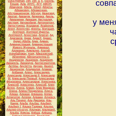
совп
yulya fridman
,
zim
,
zim_a
,
Ё
,
Ёксель
,
Ёршик
,
Аvla
,
АНУС
,
АТУ
,
АФОН
,
Абакумов
,
Абель
,
Аборт
,
Аборты
,
Абрамович
,
Абрамочкин
,
Абстракционизм
,
Абсурд
,
Авангард
,
Аватар
,
Аввакум
,
Авдеевка
,
Авель
,
у мен
Авиалинии
,
Авиация
,
Австралия
,
Австрия
,
Автомобили
,
Автопортрет
,
Автостоянка
,
Агадамов
,
Агафонов
,
ч
Агент
,
Агентство
,
Агенты
,
Агитация
,
Агитпроп
,
Агитпроп Идиоты
,
АгитпропХ
,
Агностики
,
Агрегат
,
Ад
,
Адагамов
,
Адам
,
АдамХ
,
Адамс
,
с
Аддис-Абеба
,
Адик
,
Админ
,
Администрация
,
Администрация
Живого Журнала.
,
Адмирал
,
Адоманис
,
Адюльтер
,
Азатий
,
Азербайджан
,
Азия
,
Айвазовский
,
Айзенберг
,
Айнзатцгруппа D
,
Академизм
,
Академик
,
Академия
,
Акварель
,
Аквариум
,
Акнтисемитизм
,
Актёры
,
Акулетта
,
Акунин
,
Акцент
,
Акционизм
,
Аладжалов
,
Аламар
,
Албания
,
Алекс
,
Александер
,
Александр
,
Александр II
,
Александр
III
,
Александр Первый
,
Александра
Фёдоровна
,
Александров
,
Алексеева
,
Алексей
,
Алексенко
,
Алексий
,
Ален
Делон
,
Алена
,
Алжир
,
Алик Фридман
,
Алина
,
Алина-Пердюлина
,
Алиса
,
Алкаш
,
Алкаши
,
Алкашка
,
Аллах
,
Аллигатор
,
Аллори
,
Алрами
,
Алчевск
,
Аль Пачино
,
Аль-Джазира
,
Аль-
Каида
,
Альба
,
Альбац
,
Альберт
,
Альберт I
,
Альма-Тадема
,
Альпер
,
Альпер-отсосун
,
Альтман
,
АльтманХ
,
Альфа
,
Аляска
,
Алёша
,
Алёшка
,
Алёшка-придурок
,
Амальрик
,