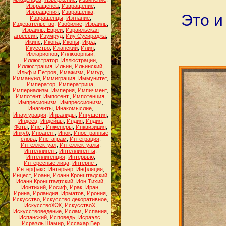
Извращенец
,
Извращение
,
Извращения
,
Извращенка
,
Это и
Извращенцы
,
Изгнание
,
Издевательство
,
Изобилие
,
Израиль
,
Израиль. Евреи
,
Израильская
агрессия
,
Изумруд
,
Ииу Сусираджа
,
Икинс
,
Икона
,
Иконы
,
Икра
,
Икусство
,
Иланский
,
Илия
,
Илларионов
,
Иллюзорный
,
Иллюстратор
,
Иллюстрации
,
Иллюстрация
,
Ильин
,
Ильинский
,
Ильф и Петров
,
Имажизм
,
Имгур
,
Иммануил
,
Иммиграция
,
Иммунитет
,
Император
,
Императрица
,
Империализм
,
Империя
,
Импичмент
,
Импотент
,
Импотент.
,
Импотенция
,
Импресионизм
,
Импрессионизм
,
Инагенты
,
Инакомыслие
,
Инаугурация
,
Инвалиды
,
Ингушетия
,
Индеец
,
Индейцы
,
Индия
,
Индия.
Фоты
,
Инет
,
Инженеры
,
Инквизиция
,
Инкуб
,
Иноагент
,
Инок
,
Иностранные
слова
,
Инстаграм
,
Интеграция
,
Интеллектуал
,
Интеллектуалы
,
Интеллигент
,
Интеллигенты
,
Интеллигенция
,
Интервью
,
Интересные лица
,
Интернет
,
Интерфакс
,
Интерьер
,
Инфляция
,
Инцест
,
Иоанн
,
Иоанн Кронштадский
,
Иоанн Кронштадтский
,
Ион Тихий
,
Ионтихий
,
Иосиф
,
Ирак
,
Иран
,
Ирина
,
Ирландия
,
Ирматов
,
Ирония
,
Искусство
,
Искусство декоративное
,
ИскусствоЖЖ
,
ИскусствоХ
,
Искусствоведение
,
Ислам
,
Испания
,
Испанский
,
Исповедь
,
Исраэлс
,
Исраэль Шамир
,
Иссахар Бер