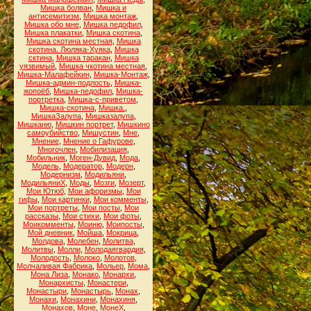
Мишка болван
,
Мишка и
антисемитизм
,
Мишка монтаж
,
Мишка обо мне
,
Мишка педофил
,
Мишка плакатки
,
Мишка скотина
,
Мишка скотина местная
,
Мишка
скотина. Люляка-Хуяка
,
Мишка
сктина
,
Мишка таракан
,
Мишка
уязвимый
,
Мишка чкотина местная
,
Мишка-Малафейкин
,
Мишка-Монтаж
,
Мишка-админ-подлость
,
Мишка-
жопоёб
,
Мишка-педофил
,
Мишка-
портретка
,
Мишка-с-приветом
,
Мишка-скотина
,
Мишка.
,
МишкаЗалупа
,
Мишказалупа
,
Мишканю
,
Мишкин портрет
,
Мишкино
самоубийство
,
Мишустин
,
Мне
,
Мнение
,
Мнение о Гафурове
,
Многочлен
,
Мобилизация
,
Мобильник
,
Моген-Дувид
,
Мода
,
Модель
,
Модератор
,
Модерн
,
Модернизм
,
Модильяни
,
МодильяниХ
,
Моды
,
Мозги
,
Мозерт
,
Мои Ютюб
,
Мои афоризмы
,
Мои
гифы
,
Мои картинки
,
Мои комменты
,
Мои портреты
,
Мои посты
,
Мои
рассказы
,
Мои стихи
,
Мои фоты
,
Моикомменты
,
Моиню
,
Моипосты
,
Мой дневник
,
Мойша
,
Мокрица
,
Молдова
,
Молебен
,
Молитва
,
Молитвы
,
Молли
,
Молодаягвардия
,
Молодость
,
Молоко
,
Молотов
,
Молчаливая Фабрика
,
Мольер
,
Мома
,
Мона Лиза
,
Монако
,
Монархи
,
Монархисты
,
Монастери
,
Монастыри
,
Монастырь
,
Монах
,
Монахи
,
Монахини
,
Монахиня
,
Монахов
,
Моне
,
МонеХ
,