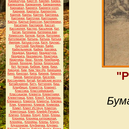
Карикатура
,
Карл III
,
Карлин
,
Карма
,
Кармазина
,
Карманник
,
Карманники
,
Карнавал
,
Карнеги
,
Карнеги-холл
,
Карнеев
,
Карпаты
,
Карпентер
,
Карпов
,
Карпы
,
Картер
,
Картинка
,
Картинки
,
Карточки
,
Картошкин
,
Карты
,
Картье-Брессон
,
Картёжники
,
Касаткин
,
Каспаров
,
Кассат
,
Кассиопея
,
Кастро
,
Касьянов
,
Кат
,
Катар
,
Катерина
,
Катерина ван
Хемессен
,
Катков
,
Каток
,
Католики
,
Католицизм
,
Катынь
,
Катька
,
Катька
Америк
,
Катька-сука
,
Катя
,
Каунас
,
Каутский
,
Кауфман
,
Кафе
,
Кафельников
,
Кафка
,
Каховка
,
Квадрад
,
Квадрат
,
Квадратура
,
Квадрига
,
Квазимодо
,
Квартира
,
Квартиры
,
Квас
,
Келли
,
Кембридж
,
Кения
,
Кеннеди
,
Кепка
,
Керенский
,
Кет
,
Кетмар
,
Кибрик
,
Киев
,
Кики
,
Кикодзе
,
Ким
,
Ким Чен Ир
,
Кинешма
,
"Р
Кино
,
Кинозал
,
Кипа
,
Киреев
,
Кирилл
,
Киров
,
Кирпичёнок
,
Киселёв
,
Киссинджер
,
Китай
,
Китайские мозги
,
Китайскиеню
,
Китч
,
Китченер
,
Киш
,
Кладбище
,
Кларетта
,
Кларнет
,
Классика
,
Классификация
,
Классицизм
,
Клевета
,
Клеветники
,
Бум
Клеветница
,
Клее
,
КлееХ
,
Клезмеры
,
Клемансо
,
Клиента
,
Клиенты
,
Клизма
,
Клик
,
Клименко
,
Климов
,
Климова
,
Климт
,
Клинт Иствуд
,
Клинтон
,
Клинтонша
,
Клип
,
Клифф Ричард
,
Кличко
,
Клоака
,
Клодт
,
Клон
,
Клоны
,
Клоняра
,
Клоняра хитрожопая
,
Клоняра.
,
Клоняры
,
Клопы
,
Клоун
,
Клуазонизм
,
Клубничка
,
Клурмо
,
Клуцис
,
Кляуза
,
Клёцки
,
Книга
,
Книги
,