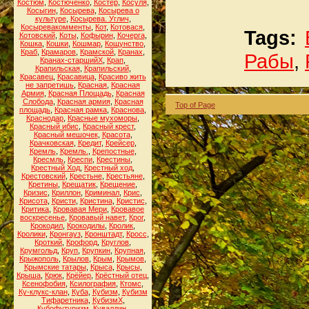
Костюм
,
Костюченко
,
Костёр
,
Косуля
,
Косыгин
,
Косырева
,
Косырева о
культуре
,
Косырева. Углич
,
Косыревакомменты
,
Кот
,
Котовася
,
Tags:
Котовский
,
Коты
,
Кофырин
,
Кочерга
,
Кошка
,
Кошки
,
Кошмар
,
Кощунство
,
Краб
,
Крамаров
,
Крамской
,
Кранах
,
Рабы
,
Кранах-старшийХ
,
Крап
,
Крапильская
,
Крапильский
,
Красавец
,
Красавица
,
Красиво жить
не запретишь
,
Красная
,
Красная
Армия
,
Красная Площадь
,
Красная
Слобода
,
Красная армия
,
Красная
Top of Page
площадь
,
Красная рамка
,
Краснова
,
Краснодар
,
Красные мухоморы
,
Красный ибис
,
Красный крест
,
Красный мешочек
,
Красота
,
Крачковская
,
Кредит
,
Крейсер
,
Кремль
,
Кремль.
,
Крепостные
,
Кресмль
,
Креспи
,
Крестины
,
Крестный Ход
,
Крестный ход
,
Крестовский
,
Крестьне
,
Крестьяне
,
Кретины
,
Крещатик
,
Крещение
,
Кризис
,
Криллон
,
Криминал
,
Крис
,
Крисота
,
Кристи
,
Кристина
,
Кристис
,
Критика
,
Кровавая Мери
,
Кровавое
воскресенье
,
Кровавый навет
,
Крог
,
Крокодил
,
Крокодилы
,
Кролик
,
Кролики
,
Кронгауз
,
Кронштадт
,
Кросс
,
Кроткий
,
Крофорд
,
Круглов
,
Крумгольд
,
Круп
,
Крупкин
,
Крупная
,
Крыжополь
,
Крылов
,
Крым
,
Крымов
,
Крымские татары
,
Крыса
,
Крысы
,
Крыша
,
Крюк
,
Крёйер
,
Крёстный отец
,
Ксенофобия
,
Ксилография
,
Ктомс
,
Ку-клукс-клан
,
Куба
,
Кубизм
,
Кубизм
Тифаретника
,
КубизмХ
,
Кубофутуризм
,
Кувалдин
,