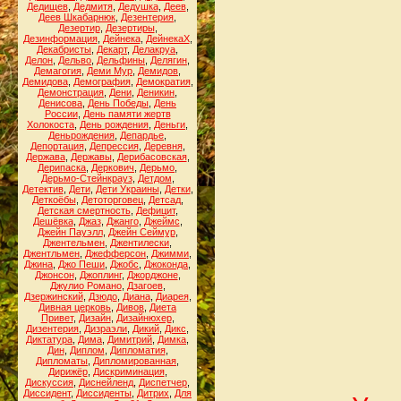
Дедищев
,
Дедмитя
,
Дедушка
,
Деев
,
Деев Шкабарнюк
,
Дезентерия
,
Дезертир
,
Дезертиры
,
Дезинформация
,
Дейнека
,
ДейнекаХ
,
Декабристы
,
Декарт
,
Делакруа
,
Делон
,
Дельво
,
Дельфины
,
Делягин
,
Демагогия
,
Деми Мур
,
Демидов
,
Демидова
,
Демография
,
Демократия
,
Демонстрация
,
Дени
,
Деникин
,
Денисова
,
День Победы
,
День
России
,
День памяти жертв
Холокоста
,
День рождения
,
Деньги
,
Деньрождения
,
Депардье
,
Депортация
,
Депрессия
,
Деревня
,
Держава
,
Державы
,
Дерибасовская
,
Дерипаска
,
Деркович
,
Дерьмо
,
Дерьмо-Стейнкрауз
,
Детдом
,
Детектив
,
Дети
,
Дети Украины
,
Детки
,
Деткоёбы
,
Детоторговец
,
Детсад
,
Детская смертность
,
Дефицит
,
Дешёвка
,
Джаз
,
Джанго
,
Джеймс
,
Джейн Пауэлл
,
Джейн Сеймур
,
Джентельмен
,
Джентилески
,
Джентльмен
,
Джефферсон
,
Джимми
,
Джина
,
Джо Пеши
,
Джобс
,
Джоконда
,
Джонсон
,
Джоплинг
,
Джорджоне
,
Джулио Романо
,
Дзагоев
,
Дзержинский
,
Дзюдо
,
Диана
,
Диарея
,
Дивная церковь
,
Дивов
,
Диета
Привет
,
Дизайн
,
Дизайнюхер
,
Дизентерия
,
Дизраэли
,
Дикий
,
Дикс
,
Диктатура
,
Дима
,
Димитрий
,
Димка
,
Дин
,
Диплом
,
Дипломатия
,
Дипломаты
,
Дипломированная
,
Дирижёр
,
Дискриминация
,
Дискуссия
,
Диснейленд
,
Диспетчер
,
Диссидент
,
Диссиденты
,
Дитрих
,
Для