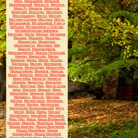
Мень
,
Меньшевик
,
Меньшов
,
Мережковский
,
Мерзость
,
Мерзота
,
Мери Лу
,
Меркель
,
Меркулов
,
Меркурий
,
Мерседес
,
Мессерер
,
Мессершмидт
,
Месси
,
Мессия
,
Местная Скотина
,
Местные
,
Месть
,
Метальников
,
Метальников Углич и
бабушка
,
Метальников о Толстом
,
Метафизическая живопись
,
Метеорит
,
Метки
,
Мехмат
,
Мечников
,
Мещане
,
Мещанин
,
Мещанка
,
Мещанство
,
Мизантроп
,
Мизогинисты
,
Мизулина
,
Мик
Джаггер
,
Микеланджело
,
МикеланджелоХ
,
Микола Питерский
,
Микоян
,
Микрософт
,
Милан
,
Милиция
,
Милка
,
Милле
,
Миллер
,
Миллионы
,
Милляр
,
Милованов
,
Милонов
,
Милосердие
,
Мильштейн
,
Мильштейнню
,
Милюков
,
Мимоза
,
Минет
,
Минетка
,
Минетки
,
Минздрав
,
Мини-юбка
,
Министр
,
Министр
обороны
,
Министры
,
Миннелли
,
Минск
,
Минтчица
,
Мир
,
Мир во всём
мире
,
Мирзоян
,
Мирные
,
Миро
,
Миролюбие
,
Миронов
,
Мирослава
,
Мирювисч
,
Миссон
,
Мистика
,
Митина
,
Митина-жопа
,
Митинаню
,
Митинг
,
Митрич
,
Митрополит
,
Митрополит Волоколамский
,
Митя
,
Митяй
,
Мифи
,
Мифы
,
Михаил
Михайлович
,
Михайлов
,
Михалков
,
Миш.ПФы
,
Миша
,
Миша Вербицкий
,
Мишака
,
Мишель
,
Мишенька
,
Мишка
,
Мишка Вазелин
,
Мишка Вазелинов
,
Мишка Малаейкин
,
Мишка
Малафейкин
,
Мишка Малофей
,
Мишка Малофейкин
,
Мишка Педы
,