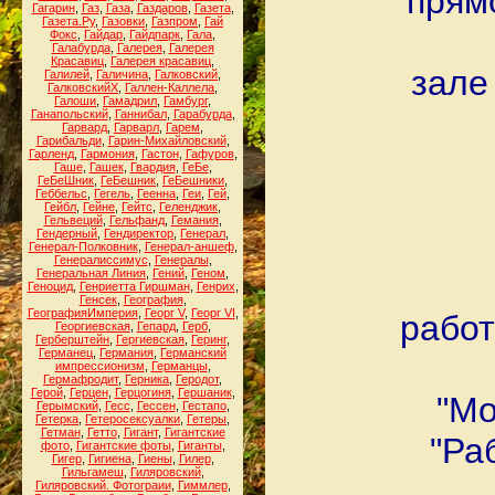
прямо
Гагарин
,
Газ
,
Газа
,
Газдаров
,
Газета
,
Газета.Ру
,
Газовки
,
Газпром
,
Гай
Фокс
,
Гайдар
,
Гайдпарк
,
Гала
,
Галабурда
,
Галерея
,
Галерея
Красавиц
,
Галерея красавиц
,
зале
Галилей
,
Галичина
,
Галковский
,
ГалковскийХ
,
Галлен-Каллела
,
Галоши
,
Гамадрил
,
Гамбург
,
Ганапольский
,
Ганнибал
,
Гарабурда
,
Гарвард
,
Гарварл
,
Гарем
,
Гарибальди
,
Гарин-Михайловский
,
Гарленд
,
Гармония
,
Гастон
,
Гафуров
,
Гаше
,
Гашек
,
Гвардия
,
ГеБе
,
ГеБеШник
,
ГеБешник
,
ГеБешники
,
Геббельс
,
Гегель
,
Геенна
,
Геи
,
Гей
,
Гейбл
,
Гейне
,
Гейтс
,
Геленджик
,
Гельвеций
,
Гельфанд
,
Гемания
,
Гендерный
,
Гендиректор
,
Генерал
,
Генерал-Полковник
,
Генерал-аншеф
,
Генералиссимус
,
Генералы
,
Генеральная Линия
,
Гений
,
Геном
,
Геноцид
,
Генриетта Гиршман
,
Генрих
,
Генсек
,
География
,
ГеографияИмперия
,
Георг V
,
Георг VI
,
работ
Георгиевская
,
Гепард
,
Герб
,
Герберштейн
,
Гергиевская
,
Геринг
,
Германец
,
Германия
,
Германский
импрессионизм
,
Германцы
,
Гермафродит
,
Герника
,
Геродот
,
Герой
,
Герцен
,
Герцогиня
,
Гершаник
,
"Мо
Герымский
,
Гесс
,
Гессен
,
Гестапо
,
Гетерка
,
Гетеросексуалки
,
Гетеры
,
Гетман
,
Гетто
,
Гигант
,
Гигантские
"Ра
фото
,
Гигантские фоты
,
Гиганты
,
Гигер
,
Гигиена
,
Гиены
,
Гилер
,
Гильгамеш
,
Гиляровский
,
Гиляровский. Фотограии
,
Гиммлер
,