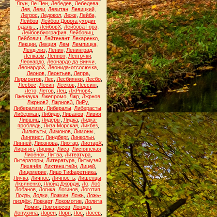
Лгун
,
Ле Пен
,
Лебедев
,
Лебедева
,
Лев
,
Леви
,
Левитан
,
Левицкий
,
Легрос
,
Ледокол
,
Леже
,
Лейба
,
Лейбов
,
Лейбов Дорога уходит
вдаль...
,
ЛейбовХ
,
Лейбова Гора
,
Лейбовбиография
,
Лейбовиц
,
Лейбович
,
Лейтенант
,
Лекаренко
,
Лекции
,
Лекция
,
Лем
,
Лемпицка
,
Ленд-лиз
,
Ленин
,
Ленинград
,
Ленказм
,
Леннон
,
Ленточки
,
Леонардо
,
Леонардо да Винчи
,
ЛеонардоХ
,
Леонида-отсосючка
,
Леонов
,
Леонтьев
,
Лепра
,
Лермонтов
,
Лес
,
Лесбиянки
,
Лесбо
,
Лесбос
,
Лесин
,
Лесков
,
Лессинг
,
Лето
,
Летов
,
Лец
,
ЛжРнов4
,
Лженаука
,
Лжепромо
,
Лжр
,
Лжрнов
,
Лжрнов2
,
Лжрнов3
,
ЛиРу
,
Либерализм
,
Либералы
,
Либерасты
,
Либерман
,
Либидо
,
Ливанов
,
Ливия
,
Лившиц
,
Лидеры
,
Лидка
,
Лидка-
проблядь
,
Лиза Морская
,
Ликбез
,
Лилипуты
,
Лимонов
,
Лимоны
,
Лингвист
,
Линдберг
,
Линкольн
,
Линней
,
Лиознова
,
Лиотар
,
ЛиотарХ
,
Лиригия
,
Лирика
,
Лиса
,
Лиснянская
,
Лисёнок
,
Литва
,
Литеатура
,
Литераторы
,
Литература
,
Литмузей
,
Лихачёв
,
Лихтенштейн
,
Лицей
,
Лицемерие
,
Лицо Тифаретника
,
Личка
,
Личное
,
Личность
,
Лишенцы
,
Лкьяненко
,
Ллойд Джордж
,
Ло
,
Лоб
,
Лобанов
,
Логика
,
Логинов
,
Логотип
,
Лодзь
,
Лодки
,
Ложкин
,
Ложь
,
Ложь-
пиздёж
,
Локкарт
,
Локомотив
,
Лолита
,
Ломик
,
Ломоносов
,
Лондон
,
Лопухина
,
Лорен
,
Лорп
,
Лос
,
Лосев
,