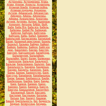
Астрономы
,
Астрофизика
,
Атака
,
Атаки
,
Атеизм
,
Атеисты
,
Атлантида
,
Атомная бомба
,
Атомная война
,
Атомная подлодка
,
Аукционы
,
Аутизм
,
Афанасьев
,
Афганистан
,
Афедрон
,
Афины
,
Афоризмы
,
Африка
,
Ахмадулина
,
Ахматова
,
Ахуеев
,
Ахуеево
,
Ацтеки
,
Ашкенази
,
Аэропорт
,
Аятолла
,
БАБЫ
,
БЫК
,
Баба
,
Баба-Яга
,
Баба-яга
,
Бабель
,
Бабизмы
,
Бабий Яр
,
Бабицкая
,
Бабочки
,
Бабурин
,
Бабучина
,
Бабушка
,
Бабы
,
Бабьё
,
Бавария
,
Бавильский
,
Багдасарова
,
Багрицкий
,
Базар
,
Базарный аристократ
,
Базиль
,
БазильХ
,
Базыма
,
Байден
,
Байкал
,
Байкер
,
Байкеры
,
Байрон
,
Байя кон
диас
,
Бакалович
,
Баклан
,
Бакстер
,
Бакунин
,
Бакушинская
,
Балабурда
,
Балалаечник
,
Балалайкин
,
Балалайкн
,
Балет
,
Балин
,
Балморал
,
Балотелли
,
Бальдунг
,
БальдунгХ
,
Бальзак
,
Бальтерманц
,
Бальтюс
,
Бан
,
Банальность
,
Бандера
,
Бандерша
,
Банджо
,
Бандиты
,
Банионис
,
Банк
,
Банки
,
Банкир
,
Банкротство
,
Баня
,
Бар-сука
,
Барабанов
,
Барабанщица
,
Барак
,
Бараки
,
Барбаросса
,
Барби
,
Барбизонцы
,
Барбра
,
Бард
,
Барды
,
Баре
,
Барков
,
Бармин
,
Барнс
,
Барокко
,
Барон
,
Барриса
,
Барсук
,
Барсука
,
Барышников
,
Баскетбол
,
Басманный
,
Басня
,
Бассано
,
Бастилия
,
Бастрыкин
,
Баталов
,
Батька
,
Бах
,
Бахмут
,
Башмак
,
Башня
,
Бдительность
,
Бег
,
Бедность
,
Бедные
,
Безвкусица
,
Бездарь
,