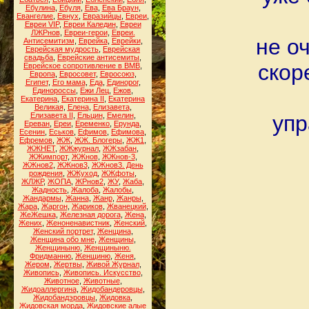
Ебулина
,
Ебуля
,
Ева
,
Ева Браун
,
Евангелие
,
Евнух
,
Евразийцы
,
Евреи
,
Евреи VIP
,
Евреи Каледин
,
Евреи
ЛЖРнов
,
Евреи-герои
,
Евреи.
не о
Антисемитизм
,
Еврейка
,
Еврейки
,
Еврейская мудрость
,
Еврейская
свадьба
,
Еврейские антисемиты
,
скор
Еврейское сопротивление в ВМВ
,
Европа
,
Евросовет
,
Евросоюз
,
Египет
,
Его мама
,
Еда
,
Единорог
,
Единороссы
,
Ежи Лец
,
Ежов
,
Екатерина
,
Екатерина II
,
Екатерина
Великая
,
Елена
,
Елизавета
,
Елизавета II
,
Ельцин
,
Емелин
,
упр
Ереван
,
Ереи
,
Еременко
,
Ерунда
,
Есенин
,
Еськов
,
Ефимов
,
Ефимова
,
Ефремов
,
ЖЖ
,
ЖЖ. Блогеры
,
ЖЖ1
,
ЖЖНЕТ
,
ЖЖжурнал
,
ЖЖзабан
,
ЖЖимпорт
,
ЖЖнов
,
ЖЖнов-3
,
ЖЖнов2
,
ЖЖнов3
,
ЖЖнов3. День
рождения
,
ЖЖуход
,
ЖЖфоты
,
ЖЛЖР
,
ЖОПА
,
ЖРнов2
,
ЖУ
,
Жаба
,
Жадность
,
Жалоба
,
Жалобы
,
Жандармы
,
Жанна
,
Жанр
,
Жанры
,
Жара
,
Жаргон
,
Жариков
,
Жванецкий
,
ЖеЖешка
,
Железная дорога
,
Жена
,
Жених
,
Женоненавистник
,
Женский
,
Женский портрет
,
Женщина
,
Женщина обо мне
,
Женщины
,
Женщиныню
,
Женщиныню.
Фридманню
,
Женщиню
,
Женя
,
Жером
,
Жертвы
,
Живой Журнал
,
Живопись
,
Живопись. Искусство
,
Животное
,
Животные
,
Жидоаллергина
,
Жидобандеровцы
,
Жидобандэровцы
,
Жидовка
,
Жидовская морда
,
Жидовские алые