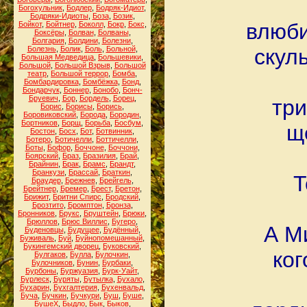
Богохульник
,
Бодлер
,
Бодряк-Идиот
,
Бодряки-Идиоты
,
Боза
,
Бозик
,
влюби
Бойкот
,
Бойтнер
,
Боколл
,
Бокр
,
Бокс
,
Боксёры
,
Болван
,
Болваны
,
Болгария
,
Болдини
,
Болезни
,
Болезнь
,
Болик
,
Боль
,
Больной
,
скул
Большая Медведица
,
Большевики
,
Большой
,
Большой Взрыв
,
Большой
театр
,
Большой террор
,
Бомба
,
Бомбардировка
,
Бомбёжка
,
Бонд
,
Бондарчук
,
Боннер
,
Бонобо
,
Бонч-
Бруевич
,
Бор
,
Бордель
,
Борец
,
три
Борис
,
Борисы
,
Борись
,
Боровиковский
,
Борода
,
Бородин
,
Бортников
,
Борщ
,
Борьба
,
Босбум
,
щ
Бостон
,
Босх
,
Бот
,
Ботвинник
,
Ботеро
,
Ботичелли
,
Боттичелли
,
Боты
,
Бофор
,
Боччоне
,
Боччони
,
Боярский
,
Браз
,
Бразилия
,
Брай
,
Брайнин
,
Брак
,
Брамс
,
Брандт
,
Бранкузи
,
Брассай
,
Браткин
,
Т
Браудер
,
Брежнев
,
Брейгель
,
Брейтнер
,
Бремер
,
Брест
,
Бретон
,
Брижит
,
Бритни Спирс
,
Бродский
,
Брозтито
,
Бромптон
,
Бронза
,
Бронников
,
Брукс
,
Бруштейн
,
Брюки
,
Брюллов
,
Брюс Виллис
,
Бугеро
,
А М
Буденовцы
,
Будущее
,
Будённый
,
Буживаль
,
Буй
,
Буйнопомешанный
,
Букингемский дворец
,
Буковский
,
ког
Булгаков
,
Булла
,
Булочкин
,
Булочников
,
Бунин
,
Бурбаки
,
Бурбоны
,
Буржуазия
,
Бурк-Уайт
,
Бурлеск
,
Буряты
,
Бутылка
,
Бухало
,
Бухарин
,
Бухгалтерия
,
Бухенвальд
,
Буча
,
Бучкин
,
Бучкури
,
Буш
,
Буше
,
БушеХ
,
Быдло
,
Бык
,
Быков
,