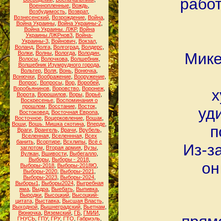
работ
Военнопленные
,
Вождь
,
Возбудимость
,
Возврат
,
Вознесенский
,
Возрождение
,
Война
,
Война Украины
,
Война Украины-2
,
Война Украины. ЛЖР
,
Война
Украины.ЛЖРнов3
,
Война-
Украины-3
,
Войнович
,
Вокзал
,
Воланд
,
Волга
,
Волгоград
,
Волдерс
,
Волки
,
Волны
,
Вологда
,
Володин
,
Мике
Волосы
,
Волочкова
,
Волшебник
,
Волшебник Изумрудного города
,
Вольтер
,
Воля
,
Вонь
,
Вонючка
,
Вонючки
,
Воображение
,
Вооружение
,
Вопрос
,
Вопросы
,
Вор
,
Воробей
,
Воробьянинов
,
Воровство
,
Воронеж
,
х
Ворота
,
Ворошилов
,
Воры
,
Ворьё
,
Воскресенье
,
Воспоминания о
прошлом
,
Восстание
,
Восток
,
уд
Востоковед
,
Восточная Европа
,
Восточное
,
Воцерковление
,
Вошак
,
Воши
,
Вошь. Мишка скотина
,
Вперде
,
п
Враги
,
Врангель
,
Врачи
,
Врубель
,
Вселенная
,
Вселеннная
,
Всех
банить
,
Всортире
,
Всхлипы
,
Всё с
Из-з
заглотом
,
Вторая армия
,
Вузы
,
Вулкан
,
Вшивости
,
Выбегалло
,
Выборы
,
Выборы - 2018
,
он
Выборы-2018
,
Выборы-2018Ю
,
Выборы-2020
,
Выборы-2021
,
Выборы-2023
,
Выборы-2024
,
Выборы1
,
Выборы2024
,
Выгребная
яма
,
Выдра
,
Выебать
,
Выпивка
,
Выродки
,
Высоцкий
,
Высоцкий-
цитата
,
Выставка
,
Высшая Власть
,
Выходной
,
Вышнеградский
,
Вьетнам
,
Вюнючка
,
Вяземский
,
ГБ
,
ГМИИ
,
ГНУСЬ
,
ГПУ
,
ГРУ
,
ГТО
,
Габриэль
,