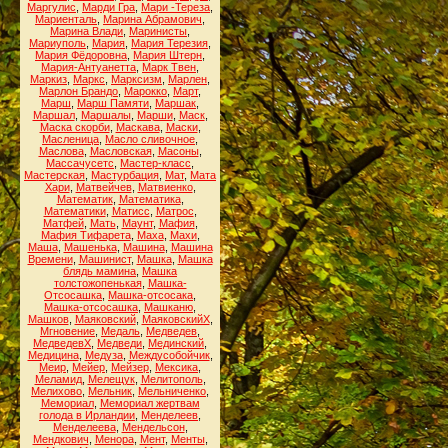
Маргулис
,
Марди Гра
,
Мари -Тереза
,
Мариенталь
,
Марина Абрамович
,
Марина Влади
,
Маринисты
,
Мариуполь
,
Мария
,
Мария Терезия
,
Мария Фёдоровна
,
Мария Штерн
,
Мария-Антуанетта
,
Марк Твен
,
Маркиз
,
Маркс
,
Марксизм
,
Марлен
,
Марлон Брандо
,
Марокко
,
Март
,
Марш
,
Марш Памяти
,
Маршак
,
Маршал
,
Маршалы
,
Марши
,
Маск
,
Маска скорби
,
Маскава
,
Маски
,
Масленица
,
Масло сливочное
,
Маслова
,
Масловская
,
Масоны
,
Массачусетс
,
Мастер-класс
,
Мастерская
,
Мастурбация
,
Мат
,
Мата
Хари
,
Матвейчев
,
Матвиенко
,
Математик
,
Математика
,
Математики
,
Матисс
,
Матрос
,
Матфей
,
Мать
,
Маунт
,
Мафия
,
Мафия Тифарета
,
Маха
,
Махи
,
Маша
,
Машенька
,
Машина
,
Машина
Времени
,
Машинист
,
Машка
,
Машка
блядь мамина
,
Машка
толстожопенькая
,
Машка-
Отсосашка
,
Машка-отсосака
,
Машка-отсосашка
,
Машканю
,
Машков
,
Маяковский
,
МаяковскийХ
,
Мгновение
,
Медаль
,
Медведев
,
МедведевХ
,
Медведи
,
Мединский
,
Медицина
,
Медуза
,
Междусобойчик
,
Меир
,
Мейер
,
Мейзер
,
Мексика
,
Меламид
,
Мелещук
,
Мелитополь
,
Мелихово
,
Мельник
,
Мельниченко
,
Мемориал
,
Мемориал жертвам
голода в Ирландии
,
Менделеев
,
Менделеева
,
Мендельсон
,
Мендкович
,
Менора
,
Мент
,
Менты
,