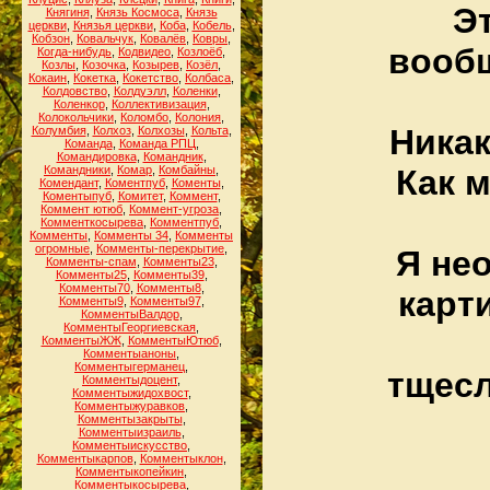
Эт
Княгиня
,
Князь Космоса
,
Князь
церкви
,
Князья церкви
,
Коба
,
Кобель
,
Кобзон
,
Ковальчук
,
Ковалёв
,
Ковры
,
вообщ
Когда-нибудь
,
Кодвидео
,
Козлоёб
,
Козлы
,
Козочка
,
Козырев
,
Козёл
,
Кокаин
,
Кокетка
,
Кокетство
,
Колбаса
,
Колдовство
,
Колдуэлл
,
Коленки
,
Коленкор
,
Коллективизация
,
Колокольчики
,
Коломбо
,
Колония
,
Никак
Колумбия
,
Колхоз
,
Колхозы
,
Кольта
,
Команда
,
Команда РПЦ
,
Командировка
,
Командник
,
Командники
,
Комар
,
Комбайны
,
Как 
Комендант
,
Коментпуб
,
Коменты
,
Коментыпуб
,
Комитет
,
Коммент
,
Коммент ютюб
,
Коммент-угроза
,
Комменткосырева
,
Комментпуб
,
Комменты
,
Комменты 34
,
Комменты
огромные
,
Комменты-перекрытие
,
Я не
Комменты-спам
,
Комменты23
,
Комменты25
,
Комменты39
,
Комменты70
,
Комменты8
,
карт
Комменты9
,
Комменты97
,
КомментыВалдор
,
КомментыГеоргиевская
,
КомментыЖЖ
,
КомментыЮтюб
,
Комментыаноны
,
Комментыгерманец
,
тщесл
Комментыдоцент
,
Комментыжидохвост
,
Комментыжуравков
,
Комментызакрыты
,
Комментыизраиль
,
Комментыискусство
,
Комментыкарпов
,
Комментыклон
,
Комментыкопейкин
,
Комментыкосырева
,