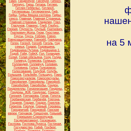
Гимн
,
Гинденбург
,
Гинзбург
,
Гипноз
,
Гиппиус
,
Гирш
,
Гитара
,
Гитлер
,
ф
Гитлер Геббельс
,
ГитлерХ
,
Гитлеровцы
,
Гитлерюгенд
,
Гиф
,
Гифы
,
Гифы Мишка скотина
,
Гифы-
нашен
сексо
,
Главная
,
Главная Страница
,
Главная страница
,
Гладилин
,
Глаз
,
Глазунов
,
Глакенс
,
Глеб
,
Глобус
,
Глория
,
Глупость
,
Глупый
,
Гнаткевич
,
Гнаткевич-Жопа
,
Гном
,
Гностики
,
Гнусы
,
Гнусь
,
Гоблин
,
Говно
,
на 5 
Говнозащитники
,
Говноёб
,
Говядина
,
Гоген
,
ГогенХ
,
Гоголб
,
Гоголь
,
Год
семьи
,
Годарр
,
Годовщина
,
Годовщина Путина
,
Годовщина-1
,
Годой
,
Гойя
,
ГойяХ
,
Гол
,
Голандия
,
Голая
,
Голая обезьяна
,
Голд
,
Голда
,
Голивуд
,
Голикова
,
Голицын
,
Голландия
,
Голливуд
,
Головин
,
Головина
,
Голод
,
Голодомор
,
Голосование
,
Голубой
,
Голубь
,
Голышев
,
Гольбейн
,
Гольциус
,
Гомо
,
Гомосексуализм
,
Гомосексуалы
,
Гомофилия
,
Гомофилы
,
Гомофоб
,
Гомофобия
,
Гомофобы
,
Гондон
,
Гондонеллы
,
Гондонизация
,
Гондоны
,
Гондоны. ЖЖ
,
Гондурас
,
Гонконг
,
Гонорея
,
Гончарова
,
Гопак
,
Гопота
,
Горбаневская
,
Горбачёв
,
Горгона
,
Гордеев
,
Гордин
,
Гордон
,
Горелов
,
Горилла
,
Горлум
,
Горный
,
Горовец
,
Городничий
,
Городовой
,
Горские
евреи
,
Горчаков
,
Горшочек
,
Горький
,
Горюшкин-Сорокопудов
,
Госдепартамент
,
Госкомцен
,
Госпожа
,
Госпожа Лукеса
,
Гостиная
,
Государство
,
Гофф
,
Гохберг
,
Грабарь
,
Гравюра
,
Гравюры
,