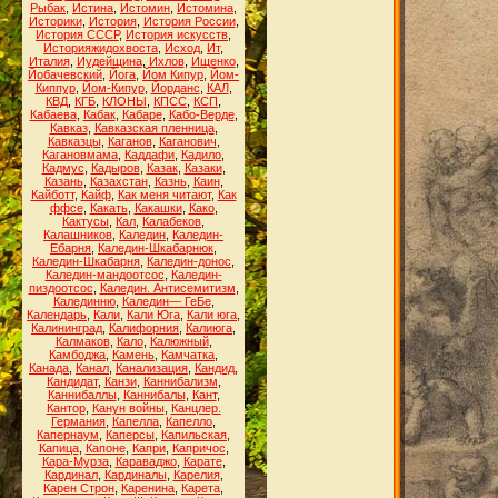
Рыбак
,
Истина
,
Истомин
,
Истомина
,
Историки
,
История
,
История России
,
История СССР
,
История искусств
,
Историяжидохвоста
,
Исход
,
Ит
,
Италия
,
Иудейщина
,
Ихлов
,
Ищенко
,
Йобачевский
,
Йога
,
Йом Кипур
,
Йом-
Киппур
,
Йом-Кипур
,
Йорданс
,
КАЛ
,
КВД
,
КГБ
,
КЛОНЫ
,
КПСС
,
КСП
,
Кабаева
,
Кабак
,
Кабаре
,
Кабо-Верде
,
Кавказ
,
Кавказская пленница
,
Кавказцы
,
Каганов
,
Каганович
,
Кагановмама
,
Каддафи
,
Кадило
,
Кадмус
,
Кадыров
,
Казак
,
Казаки
,
Казань
,
Казахстан
,
Казнь
,
Каин
,
Кайботт
,
Кайф
,
Как меня читают
,
Как
ффсе
,
Какать
,
Какашки
,
Како
,
Кактусы
,
Кал
,
Калабеков
,
Калашников
,
Каледин
,
Каледин-
Ебарня
,
Каледин-Шкабарнюк
,
Каледин-Шкабарня
,
Каледин-донос
,
Каледин-мандоотсос
,
Каледин-
пиздоотсос
,
Каледин. Антисемитизм
,
Калединню
,
Каледин— ГеБе
,
Календарь
,
Кали
,
Кали Юга
,
Кали юга
,
Калининград
,
Калифорния
,
Калиюга
,
Калмаков
,
Кало
,
Калюжный
,
Камбоджа
,
Камень
,
Камчатка
,
Канада
,
Канал
,
Канализация
,
Кандид
,
Кандидат
,
Канзи
,
Каннибализм
,
Каннибаллы
,
Каннибалы
,
Кант
,
Кантор
,
Канун войны
,
Канцлер.
Германия
,
Капелла
,
Капелло
,
Капернаум
,
Каперсы
,
Капильская
,
Капица
,
Капоне
,
Капри
,
Капричос
,
Кара-Мурза
,
Караваджо
,
Карате
,
Кардинал
,
Кардиналы
,
Карелия
,
Карен Строн
,
Каренина
,
Карета
,