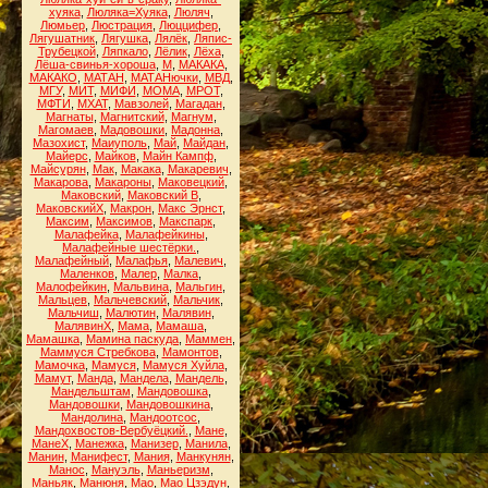
хуяка
,
Люляка=Хуяка
,
Люляч
,
Люмьер
,
Люстрация
,
Люццифер
,
Лягушатник
,
Лягушка
,
Лялёк
,
Ляпис-
Трубецкой
,
Ляпкало
,
Лёлик
,
Лёха
,
Лёша-свинья-хороша
,
М
,
МАКАКА
,
МАКАКО
,
МАТАН
,
МАТАНючки
,
МВД
,
МГУ
,
МИТ
,
МИФИ
,
МОМА
,
МРОТ
,
МФТИ
,
МХАТ
,
Мавзолей
,
Магадан
,
Магнаты
,
Магнитский
,
Магнум
,
Магомаев
,
Мадовошки
,
Мадонна
,
Мазохист
,
Маиуполь
,
Май
,
Майдан
,
Майерс
,
Майков
,
Майн Кампф
,
Майсурян
,
Мак
,
Макака
,
Макаревич
,
Макарова
,
Макароны
,
Маковецкий
,
Маковский
,
Маковский В
,
МаковскийХ
,
Макрон
,
Макс Эрнст
,
Максим
,
Максимов
,
Макспарк
,
Малафейка
,
Малафейкины
,
Малафейные шестёрки.
,
Малафейный
,
Малафья
,
Малевич
,
Маленков
,
Малер
,
Малка
,
Малофейкин
,
Мальвина
,
Мальгин
,
Мальцев
,
Мальчевский
,
Мальчик
,
Мальчиш
,
Малютин
,
Малявин
,
МалявинХ
,
Мама
,
Мамаша
,
Мамашка
,
Мамина паскуда
,
Маммен
,
Маммуся Стребкова
,
Мамонтов
,
Мамочка
,
Мамуся
,
Мамуся Хуйла
,
Мамут
,
Манда
,
Мандела
,
Мандель
,
Мандельштам
,
Мандовошка
,
Мандовошки
,
Мандовошкина
,
Мандолина
,
Мандоотсос
,
Мандохвостов-Вербуёцкий.
,
Мане
,
МанеХ
,
Манежка
,
Манизер
,
Манила
,
Манин
,
Манифест
,
Мания
,
Манкунян
,
Манос
,
Мануэль
,
Маньеризм
,
Маньяк
,
Манюня
,
Мао
,
Мао Цзэдун
,