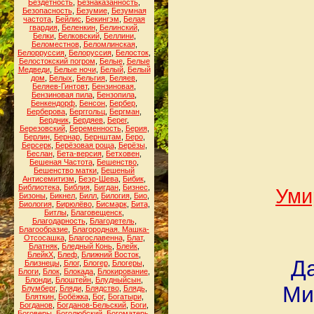
Бездетность
,
Безнаказанность
,
Безопасность
,
Безумие
,
Безумная
частота
,
Бейлис
,
Бекингэм
,
Белая
гвардия
,
Беленкин
,
Белинский
,
Белки
,
Белковский
,
Беллини
,
Беломестнов
,
Беломлинская
,
Белорруссия
,
Белоруссия
,
Белосток
,
Белостокский погром
,
Белые
,
Белые
Медведи
,
Белые ночи
,
Белый
,
Белый
дом
,
Белых
,
Бельгия
,
Беляев
,
Беляев-Гинтовт
,
Бензиновая
,
Бензиновая пила
,
Бензопила
,
Бенкендорф
,
Бенсон
,
Бербер
,
Берберова
,
Берггольц
,
Бергман
,
Бердник
,
Бердяев
,
Берег
,
Березовский
,
Беременность
,
Берия
,
Берлин
,
Бернар
,
Бернштам
,
Беро
,
Берсерк
,
Берёзовая роща
,
Берёзы
,
Беслан
,
Бета-версия
,
Бетховен
,
Бешеная Частота
,
Бешенство
,
Бешенство матки
,
Бешеный
Антисемитизм
,
Беэр-Шева
,
Бибик
,
Библиотека
,
Библия
,
Бигдан
,
Бизнес
,
Уми
Бизоны
,
Бикнел
,
Билл
,
Билогия
,
Био
,
Биология
,
Бирюлёво
,
Бисмарк
,
Бита
,
Битлы
,
Благовещенск
,
Благодарность
,
Благодетель
,
Благообразие
,
Благородная. Машка-
Отсосашка
,
Благославенна
,
Блат
,
Блатняк
,
Бледный Конь
,
Блейк
,
БлейкХ
,
Блеф
,
Ближний Восток
,
Д
Близнецы
,
Блог
,
Блогер
,
Блогеры
,
Блоги
,
Блок
,
Блокада
,
Блокирование
,
Блонди
,
Блоштейн
,
Блудныйсын
,
Ми
Блумберг
,
Бляди
,
Блядство
,
Блядь
,
Бляткин
,
Бобёжка
,
Бог
,
Богатыри
,
Богданов
,
Богданов-Бельский
,
Боги
,
Боговеры
,
Боголюбский
,
Богоматерь
,