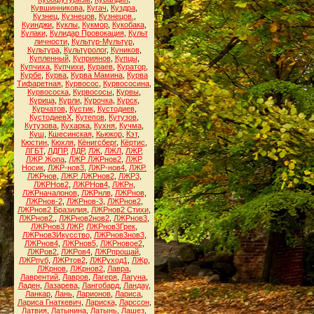
Кувшинникова
,
Кугач
,
Куздра
,
Кузнец
,
Кузнецов
,
Кузнецов.
,
Куинджи
,
Куклы
,
Кукмор
,
Кукобака
,
Кулаки
,
Кулидар Провокация
,
Культ
личности
,
Культур-Мультур
,
Культура
,
Культуролог
,
Куников
,
Купленный
,
Куприянов
,
Купцы
,
Купчиха
,
Купчихи
,
Кураев
,
Куратор
,
Курбе
,
Курва
,
Курва Мамина
,
Курва
Тифаретная
,
Курвосос
,
Курвососина
,
Курвососка
,
Курвососы
,
Курвы
,
Курица
,
Курли
,
Курочка
,
Курск
,
Курчатов
,
Кустик
,
Кустодиев
,
КустодиевХ
,
Кутепов
,
Кутузов
,
Кутузова
,
Кухарка
,
Кухня
,
Кучма
,
Куш
,
Кшесинская
,
Кьюкор
,
Кэт
,
Кюстин
,
Кюхля
,
Кёнигсберг
,
Кёртис
,
ЛГБТ
,
ЛДПР
,
ЛДР
,
ЛЖ
,
ЛЖЛ
,
ЛЖР
,
ЛЖР Жопа
,
ЛЖР ЛЖРнов2
,
ЛЖР
Носик
,
ЛЖР-нов3
,
ЛЖР-нов4
,
ЛЖР.
ЛЖРнов
,
ЛЖР. ЛЖРнов2
,
ЛЖР3
,
ЛЖРНов2
,
ЛЖРНов4
,
ЛЖРн
,
ЛЖРначалонов
,
ЛЖРнлв
,
ЛЖРнов
,
ЛЖРнов-2
,
ЛЖРнов-3
,
ЛЖРнов2
,
ЛЖРнов2 Бразилия
,
ЛЖРнов2 Стихи
,
ЛЖРнов2.
,
ЛЖРнов2нов2
,
ЛЖРнов3
,
ЛЖРнов3 ЛЖР
,
ЛЖРнов3Грек
,
ЛЖРнов3Икусство
,
ЛЖРнов3нов3
,
ЛЖРнов4
,
ЛЖРнов5
,
ЛЖРновое2
,
ЛЖРов2
,
ЛЖРов4
,
ЛЖРпрощай
,
ЛЖРпуб
,
ЛЖРтов2
,
ЛЖРуход1
,
ЛЖр
,
ЛЖрнов
,
ЛЖрнов2
,
Лавра
,
Лаврентий
,
Лавров
,
Лагеря
,
Лагуна
,
Ладен
,
Лазарева
,
Лангобард
,
Ландау
,
Ланкар
,
Лань
,
Ларионов
,
Лариса
,
Лариса Гнаткевич
,
Лариска
,
Ларссон
,
Латвия
,
Латынина
,
Латынь
,
Лашез
,