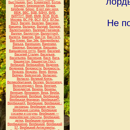
лорды
Быстрыкин
,
Быт
,
БэкингемХ
,
Бэлза
,
Бюджет
,
Бюрократия
,
Бёдра
,
Бёрбедж
,
Бёрнс
,
В рот ему ноги
,
ВВЖ
,
ВВС
,
ВДВ
,
ВДНХ
,
ВИВ
,
ВИРПУТ
,
ВМВ
,
ВМФ
,
ВОВ
,
ВОВ.
Москва
,
ВС РФ
,
ВСУ
,
ВУЗ
,
ВУЗы
,
Не п
ВШЭ
,
Вагнер
,
Вазелин
,
Ваксман
,
Вакцина
,
Валадон
,
Валдай
,
Валдор
,
Валентынович
,
Валерий Грачиков
,
Валлон
,
Валлоттон
,
ВаллоттонХ
,
Валюта
,
Вампир
,
Ван Гог
,
Ван ГогХ
,
Ван Клеве
,
Ван Эйк
,
Вандербильт
,
Ванька
,
Ванюшкин
,
Вареники
,
Варенье
,
Варламов
,
Варшава
,
Варшавское гетто
,
Варяг
,
Василий
,
Василий Сталин
,
Васильев
,
Васильева
,
Васнецов
,
Вася
,
Вата
,
Вашингтон
,
Вашингтон Пост
,
Вебицкий
,
Вебицкийню
,
Веденев
,
Веденеев
,
Ведомости
,
Ведомость
,
Ведьма
,
Ведьмы
,
Веер
,
Веера
,
Вейден
,
Вейсенгоф
,
Веласкес
,
Веласко
,
Великий Князь
,
Великобритания
,
Веллер
,
Велосипед
,
Велосипедист
,
Вена
,
Венгрия
,
Венедиктов
,
Венера
,
Венеры
,
Венеция
,
Вениамин
,
Вера
,
Верба
,
Вербицикий
,
Вербицй
,
Вербицкая
,
Вербицкая Фридман
,
ВербицкаяП
,
ВербицкаяХ
,
Вербицкие
,
Вербицкие -
засранцы
,
Вербицкие детки
,
Вербицкие сатира
,
Вербицкие
сосалки и сосуны
,
Вербицкие —
кремлёвские сексоты
,
Вербицкие-
детки
,
Вербицкие-подонки
,
Вербицкиеню
,
Вербицкий
,
Вербицкий
57
,
Вербицкий Антисемиты
,