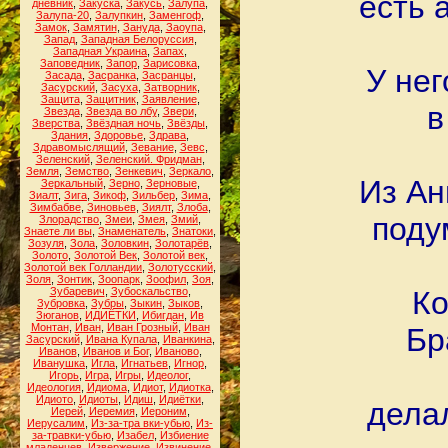
есть 
дневник
,
Закуска
,
Закусь
,
Залупа
,
Залупа-20
,
Залупкин
,
Заменгоф
,
Замок
,
Замятин
,
Зануда
,
Заоупа
,
Запад
,
Западная Белоруссия
,
Западная Украина
,
Запах
,
Заповедник
,
Запор
,
Зарисовка
,
У нег
Засада
,
Засранка
,
Засранцы
,
Засурский
,
Засуха
,
Затворник
,
Защита
,
Защитник
,
Заявление
,
в
Звезда
,
Звезда во лбу
,
Звери
,
Зверства
,
Звёздная ночь
,
Звёзды
,
Здания
,
Здоровье
,
Здрава
,
Здравомыслящий
,
Зевание
,
Зевс
,
Зеленский
,
Зеленский. Фридман
,
Земля
,
Земство
,
Зенкевич
,
Зеркало
,
Из Ан
Зеркальный
,
Зерно
,
Зерновые
,
Зиалт
,
Зига
,
Зикоф
,
Зильбер
,
Зима
,
Зимбабве
,
Зиновьев
,
Зиялт
,
Злоба
,
поду
Злорадство
,
Змеи
,
Змея
,
Змий
,
Знаете ли вы
,
Знаменатель
,
Знатоки
,
Зозуля
,
Зола
,
Золовкин
,
Золотарёв
,
Золото
,
Золотой Век
,
Золотой век
,
Золотой век Голландии
,
Золотусский
,
Золя
,
Зонтик
,
Зоопарк
,
Зоофил
,
Зоя
,
Зубаревич
,
Зубоскальство
,
Ко
Зубровка
,
Зубры
,
Зыкин
,
Зыков
,
Зюганов
,
ИДИЁТКИ
,
Ибигдан
,
Ив
Монтан
,
Иван
,
Иван Грозный
,
Иван
Бр
Засурский
,
Ивана Купала
,
Иванкина
,
Иванов
,
Иванов и Бог
,
Иваново
,
Иванушка
,
Игла
,
Игнатьев
,
Игнор
,
Игорь
,
Игра
,
Игры
,
Идеолог
,
Идеология
,
Идиома
,
Идиот
,
Идиотка
,
Идиото
,
Идиоты
,
Идиш
,
Идиётки
,
дела
Иерей
,
Иеремия
,
Иероним
,
Иерусалим
,
Из-за-тра вки-убью
,
Из-
за-травки-убью
,
Изабел
,
Избиение
младенцев
,
Извержение
,
Извинение
,