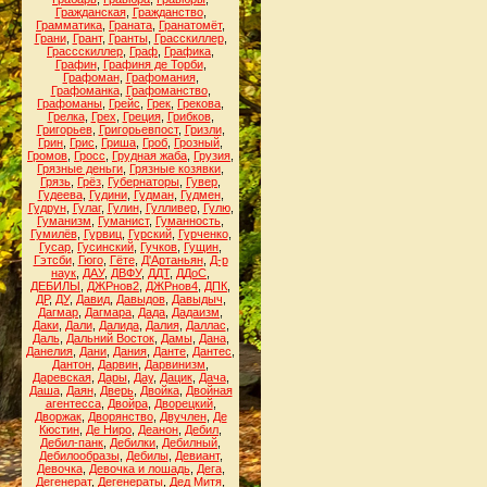
Гражданская
,
Гражданство
,
Грамматика
,
Граната
,
Гранатомёт
,
Грани
,
Грант
,
Гранты
,
Грасскиллер
,
Грассскиллер
,
Граф
,
Графика
,
Графин
,
Графиня де Торби
,
Графоман
,
Графомания
,
Графоманка
,
Графоманство
,
Графоманы
,
Грейс
,
Грек
,
Грекова
,
Грелка
,
Грех
,
Греция
,
Грибков
,
Григорьев
,
Григорьевпост
,
Гризли
,
Грин
,
Грис
,
Гриша
,
Гроб
,
Грозный
,
Громов
,
Гросс
,
Грудная жаба
,
Грузия
,
Грязные деньги
,
Грязные козявки
,
Грязь
,
Грёз
,
Губернаторы
,
Гувер
,
Гудеева
,
Гудини
,
Гудман
,
Гудмен
,
Гудрун
,
Гулаг
,
Гулин
,
Гулливер
,
Гулю
,
Гуманизм
,
Гуманист
,
Гуманность
,
Гумилёв
,
Гурвиц
,
Гурский
,
Гурченко
,
Гусар
,
Гусинский
,
Гучков
,
Гущин
,
Гэтсби
,
Гюго
,
Гёте
,
Д'Артаньян
,
Д-р
наук
,
ДАУ
,
ДВФУ
,
ДДТ
,
ДДоС
,
ДЕБИЛЫ
,
ДЖРнов2
,
ДЖРнов4
,
ДПК
,
ДР
,
ДУ
,
Давид
,
Давыдов
,
Давыдыч
,
Дагмар
,
Дагмара
,
Дада
,
Дадаизм
,
Даки
,
Дали
,
Далида
,
Далия
,
Даллас
,
Даль
,
Дальний Восток
,
Дамы
,
Дана
,
Данелия
,
Дани
,
Дания
,
Данте
,
Дантес
,
Дантон
,
Дарвин
,
Дарвинизм
,
Даревская
,
Дары
,
Дау
,
Дацик
,
Дача
,
Даша
,
Даян
,
Дверь
,
Двойка
,
Двойная
агентесса
,
Двойра
,
Дворецкий
,
Дворжак
,
Дворянство
,
Двучлен
,
Де
Кюстин
,
Де Ниро
,
Деанон
,
Дебил
,
Дебил-панк
,
Дебилки
,
Дебилный
,
Дебилообразы
,
Дебилы
,
Девиант
,
Девочка
,
Девочка и лошадь
,
Дега
,
Дегенерат
,
Дегенераты
,
Дед Митя
,