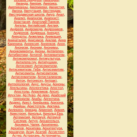
Аманда
,
Америк
,
Америка
,
Американцы
,
Америкюки
,
Амнистия
,
Амона
,
Ампутация
,
Амстердам
,
Амстердамская школа
,
Амур
,
Анал
,
Анализ
,
Анархизм
,
Анархист
,
Анастасия
,
Анатолий Панков
,
Ангелы
,
Английский
,
Англия
,
Андреев
,
Андромеда
,
Андроников
,
Андропов
,
Андрюша
,
Анекдот
,
Анекдоты
,
Анжелика
,
Анимация
,
Анинаталия
,
Анисимов
,
Анклав
,
Анна
Каренина
,
Аннексия
,
Анненков
,
Анон
,
Анонизм
,
Аноним
,
Анонимы
,
Анонкомменты
,
Аноны
,
Антверпен
,
Антибиотики
,
Антигей
,
Антиемитизм
,
Антикомпромат
,
Антикультура
,
Антилопа гну
,
Антипушкин
,
Антисемит
,
Антисемитизм
,
Антисемитизм. ГеБе
,
Антисемитим
,
Антисемиты
,
Антисемтизм
,
Антисенмитизм
,
Антисталинизм
,
Антон
,
Антонеску
,
Антракт
,
Антропология
,
Анус
,
Анусы
,
Аононы
,
Апельсины
,
Апологетика
,
Апостол
,
Апостолы
,
Апреликов
,
Апсит
,
Апухтин
,
Ар Нуво
,
Ар деко
,
Арабский
терроризм
,
Арабы
,
Аргентина
,
Ардеко
,
Арест
,
Арефьева
,
Аризона
,
Арийцы
,
Аристотель
,
Арктика
,
Арлекино
,
Армада
,
Армения
,
Армия
,
Армстронг
,
Арнольд
,
Арнольд Ева
,
Артемизия
,
Артемуй
,
Артемуй
Сисярик
,
Артур
,
Архангельск
,
Архимед. Чапек
,
Архипенко
,
Архипов
,
Архипова
,
Архитектура
,
Аршакуни
,
Асад
,
Асатий
,
Ассистент
,
Астер
,
Астрахань
,
Астронавты
,