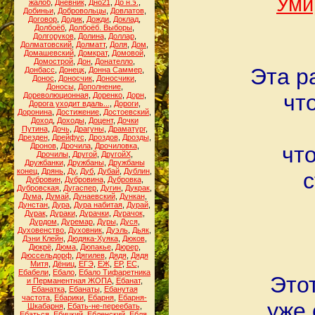
Уми
жалоб
,
Дневник
,
Дно21
,
До н.э.
,
Добиньи
,
Добровольцы
,
Довлатов
,
Договор
,
Додик
,
Дожди
,
Доклад
,
Долбоёб
,
Долбоёб. Выборы
,
Долгоруков
,
Долина
,
Доллар
,
Долматовский
,
Долматт
,
Доля
,
Дом
,
Домашевский
,
Домкрат
,
Домовой
,
Домострой
,
Дон
,
Донателло
,
Эта р
Донбасс
,
Донецк
,
Донна Саммер
,
Донос
,
Доносчик
,
Доносчики
,
Доносы
,
Дополнение
,
чт
Дореволюционная
,
Доренко
,
Дорн
,
Дорога уходит вдаль...
,
Дороги
,
Доронина
,
Достижение
,
Достоевский
,
Доход
,
Доходы
,
Доцент
,
Дочки
Путина
,
Дочь
,
Драгуны
,
Драматург
,
Дрезден
,
Дрейфус
,
Дроздов
,
Дрозды
,
Дронов
,
Дрочила
,
Дрочиловка
,
чт
Дрочилы
,
Другой
,
ДругойХ
,
Дружбанки
,
Дружбаны
,
Дружбаны
конец
,
Дрянь
,
Ду
,
Дуб
,
Дубай
,
Дублин
,
с
Дубровин
,
Дубровина
,
Дубровка
,
Дубровская
,
Дугаспер
,
Дугин
,
Дукрак
,
Дума
,
Думай
,
Дунаевский
,
Дункан
,
Дунстан
,
Дура
,
Дура набитая
,
Дурай
,
Дурак
,
Дураки
,
Дурачки
,
Дурачок
,
Дурдом
,
Дуремар
,
Дуры
,
Дуся
,
Духовенство
,
Духовник
,
Дуэль
,
Дьяк
,
Дэни Клейн
,
Дюдяка-Хуяка
,
Дюков
,
Дюкрё
,
Дюма
,
Дюпакье
,
Дюрер
,
Дюссельдорф
,
Дягилев
,
Дядя
,
Дядя
Митя
,
Дёниц
,
ЕГЭ
,
ЕЖ
,
ЕР
,
ЕС
,
Ебабели
,
Ебало
,
Ебало Тифаретника
Этот
и Перманентная ЖОПА
,
Ебанат
,
Ебанатка
,
Ебанаты
,
Ебанутая
частота
,
Ебарики
,
Ебарня
,
Ебарня-
уже 
Шкабарня
,
Ебать-не-переебать
,
Ебаться
,
Ебицкий
,
Ебленский
,
Ебля
,