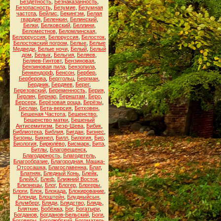
Бездетность
,
Безнаказанность
,
Безопасность
,
Безумие
,
Безумная
частота
,
Бейлис
,
Бекингэм
,
Белая
гвардия
,
Беленкин
,
Белинский
,
Белки
,
Белковский
,
Беллини
,
Беломестнов
,
Беломлинская
,
Белорруссия
,
Белоруссия
,
Белосток
,
Белостокский погром
,
Белые
,
Белые
Медведи
,
Белые ночи
,
Белый
,
Белый
дом
,
Белых
,
Бельгия
,
Беляев
,
Беляев-Гинтовт
,
Бензиновая
,
Бензиновая пила
,
Бензопила
,
Бенкендорф
,
Бенсон
,
Бербер
,
Берберова
,
Берггольц
,
Бергман
,
Бердник
,
Бердяев
,
Берег
,
Березовский
,
Беременность
,
Берия
,
Берлин
,
Бернар
,
Бернштам
,
Беро
,
Берсерк
,
Берёзовая роща
,
Берёзы
,
Беслан
,
Бета-версия
,
Бетховен
,
Бешеная Частота
,
Бешенство
,
Бешенство матки
,
Бешеный
Антисемитизм
,
Беэр-Шева
,
Бибик
,
Библиотека
,
Библия
,
Бигдан
,
Бизнес
,
Бизоны
,
Бикнел
,
Билл
,
Билогия
,
Био
,
Биология
,
Бирюлёво
,
Бисмарк
,
Бита
,
Битлы
,
Благовещенск
,
Благодарность
,
Благодетель
,
Благообразие
,
Благородная. Машка-
Отсосашка
,
Благославенна
,
Блат
,
Блатняк
,
Бледный Конь
,
Блейк
,
БлейкХ
,
Блеф
,
Ближний Восток
,
Близнецы
,
Блог
,
Блогер
,
Блогеры
,
Блоги
,
Блок
,
Блокада
,
Блокирование
,
Блонди
,
Блоштейн
,
Блудныйсын
,
Блумберг
,
Бляди
,
Блядство
,
Блядь
,
Бляткин
,
Бобёжка
,
Бог
,
Богатыри
,
Богданов
,
Богданов-Бельский
,
Боги
,
Боговеры
,
Боголюбский
,
Богоматерь
,