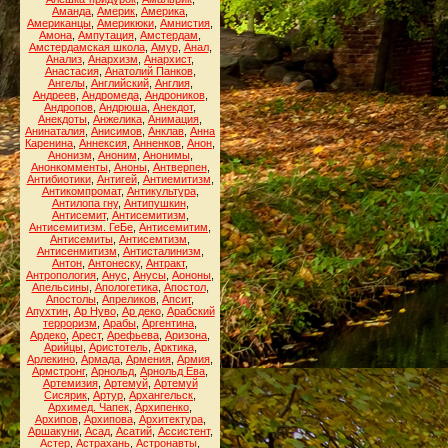
Аманда
,
Америк
,
Америка
,
Американцы
,
Америкюки
,
Амнистия
,
Амона
,
Ампутация
,
Амстердам
,
Амстердамская школа
,
Амур
,
Анал
,
Анализ
,
Анархизм
,
Анархист
,
Анастасия
,
Анатолий Панков
,
Ангелы
,
Английский
,
Англия
,
Андреев
,
Андромеда
,
Андроников
,
Андропов
,
Андрюша
,
Анекдот
,
Анекдоты
,
Анжелика
,
Анимация
,
Анинаталия
,
Анисимов
,
Анклав
,
Анна
Каренина
,
Аннексия
,
Анненков
,
Анон
,
Анонизм
,
Аноним
,
Анонимы
,
Анонкомменты
,
Аноны
,
Антверпен
,
Антибиотики
,
Антигей
,
Антиемитизм
,
Антикомпромат
,
Антикультура
,
Антилопа гну
,
Антипушкин
,
Антисемит
,
Антисемитизм
,
Антисемитизм. ГеБе
,
Антисемитим
,
Антисемиты
,
Антисемтизм
,
Антисенмитизм
,
Антисталинизм
,
Антон
,
Антонеску
,
Антракт
,
Антропология
,
Анус
,
Анусы
,
Аононы
,
Апельсины
,
Апологетика
,
Апостол
,
Апостолы
,
Апреликов
,
Апсит
,
Апухтин
,
Ар Нуво
,
Ар деко
,
Арабский
терроризм
,
Арабы
,
Аргентина
,
Ардеко
,
Арест
,
Арефьева
,
Аризона
,
Арийцы
,
Аристотель
,
Арктика
,
Арлекино
,
Армада
,
Армения
,
Армия
,
Армстронг
,
Арнольд
,
Арнольд Ева
,
Артемизия
,
Артемуй
,
Артемуй
Сисярик
,
Артур
,
Архангельск
,
Архимед. Чапек
,
Архипенко
,
Архипов
,
Архипова
,
Архитектура
,
Аршакуни
,
Асад
,
Асатий
,
Ассистент
,
Астер
,
Астрахань
,
Астронавты
,