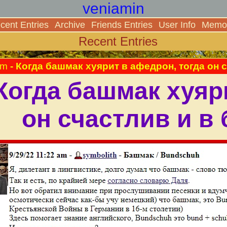
veniamin
cent Entries
Archive
Friends Entries
User Info
Memor
Recent Entries
pm
- Когда башмак хуярит в афедрон, тогда он 
Когда башмак хуяр
он счастлив и в