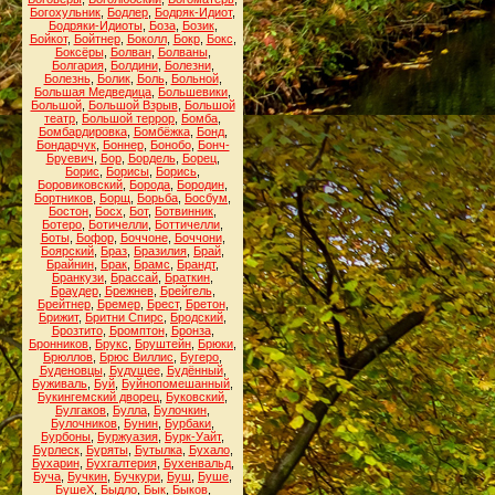
Богохульник
,
Бодлер
,
Бодряк-Идиот
,
Бодряки-Идиоты
,
Боза
,
Бозик
,
Бойкот
,
Бойтнер
,
Боколл
,
Бокр
,
Бокс
,
Боксёры
,
Болван
,
Болваны
,
Болгария
,
Болдини
,
Болезни
,
Болезнь
,
Болик
,
Боль
,
Больной
,
Большая Медведица
,
Большевики
,
Большой
,
Большой Взрыв
,
Большой
театр
,
Большой террор
,
Бомба
,
Бомбардировка
,
Бомбёжка
,
Бонд
,
Бондарчук
,
Боннер
,
Бонобо
,
Бонч-
Бруевич
,
Бор
,
Бордель
,
Борец
,
Борис
,
Борисы
,
Борись
,
Боровиковский
,
Борода
,
Бородин
,
Бортников
,
Борщ
,
Борьба
,
Босбум
,
Бостон
,
Босх
,
Бот
,
Ботвинник
,
Ботеро
,
Ботичелли
,
Боттичелли
,
Боты
,
Бофор
,
Боччоне
,
Боччони
,
Боярский
,
Браз
,
Бразилия
,
Брай
,
Брайнин
,
Брак
,
Брамс
,
Брандт
,
Бранкузи
,
Брассай
,
Браткин
,
Браудер
,
Брежнев
,
Брейгель
,
Брейтнер
,
Бремер
,
Брест
,
Бретон
,
Брижит
,
Бритни Спирс
,
Бродский
,
Брозтито
,
Бромптон
,
Бронза
,
Бронников
,
Брукс
,
Бруштейн
,
Брюки
,
Брюллов
,
Брюс Виллис
,
Бугеро
,
Буденовцы
,
Будущее
,
Будённый
,
Буживаль
,
Буй
,
Буйнопомешанный
,
Букингемский дворец
,
Буковский
,
Булгаков
,
Булла
,
Булочкин
,
Булочников
,
Бунин
,
Бурбаки
,
Бурбоны
,
Буржуазия
,
Бурк-Уайт
,
Бурлеск
,
Буряты
,
Бутылка
,
Бухало
,
Бухарин
,
Бухгалтерия
,
Бухенвальд
,
Буча
,
Бучкин
,
Бучкури
,
Буш
,
Буше
,
БушеХ
,
Быдло
,
Бык
,
Быков
,