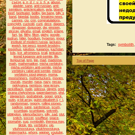
съезд
,
a_n_d_r_u_s_h_a
,
abuse
,
aladdin_sane
,
anti-russian
,
anti-
semitism
,
anticlericalism
,
avla
,
bband
,
beef
,
beefeater
,
beilby
,
big bang
,
billy`s
band
,
bipedal
,
boobs
,
breaking news
,
cannes
,
ciu
,
cnn
,
congratulations
,
copyright
,
cuckold
,
cunt
,
dece
,
diapers
,
dugasper
,
dugusper
,
dw
,
einstein
,
eksray
,
eliyahu
,
email
,
english
,
erlang
,
fart
,
fat
,
filthy
,
filton
,
giphy
,
google
,
gudrun
,
hitler
,
hoodlum
,
hyperion
,
imgur
,
institute of modern russia
,
jackass
,
Tags:
symbolith
jewish
,
joe pesci
,
joseph brodsky
,
josephus
,
jukebox
,
kaganov
,
kazhdan
,
kds
,
kot_afromeeva
,
krall
,
lenkasm
,
leonid kaganov anti-semite
,
life
,
livejournal
,
lorp
,
lqp
,
mad
,
madonna
,
Top of Page
math
,
mathematiker
,
misha verbitsky
,
misha verbitsky anti-semite
,
misha
verbitsky rabid anti-semite
,
misha
verbitsky stool pigeon
,
moma
,
moonshiners
,
motherfuckers
,
movies
,
murals
,
murder
,
nasa
,
nazy
,
necax
,
neklyueva
,
nemtsov
,
new jersey
,
nickelback
,
nude
,
odessa
,
olegmi
,
ontd
,
oxana chelysheva
,
paperdaemon
,
phd
,
plagiarism
,
podrabinek
,
poper
,
prick
,
putin
,
q-bit array
,
quinn elisabeth ii
,
r_l
,
randomman
,
regoriy
,
rolling stones
,
sadkov
,
sane
,
sardonicus
,
scum
,
scumbag
,
scumbags
,
sekreth
,
siblington
,
silencefactory
,
silly_sad
,
slut
,
snitch
,
soccer
,
souffleur
,
space
,
stomahin
,
sup
,
symbolith
,
theresa may
,
tiktok
,
tits
,
verbitsky
,
vip
,
vituhnovskaya
,
vitukhnovskaya
,
watermarks
,
whore
,
wieiner
,
youtube
,