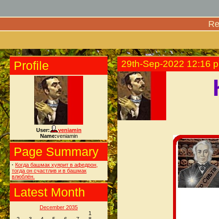
Re
Profile
29th-Sep-2022 12:16 
User:
veniamin
Name:
veniamin
Page Summary
·
Когда башмак хуярит в афедрон,
тогда он счастлив и в башмак
влюблён.
Latest Month
December 2035
1