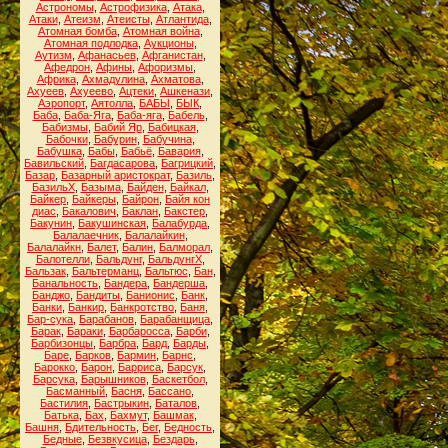
Астрономы
,
Астрофизика
,
Атака
,
Атаки
,
Атеизм
,
Атеисты
,
Атлантида
,
Атомная бомба
,
Атомная война
,
Атомная подлодка
,
Аукционы
,
Аутизм
,
Афанасьев
,
Афганистан
,
Афедрон
,
Афины
,
Афоризмы
,
Африка
,
Ахмадулина
,
Ахматова
,
Ахуеев
,
Ахуеево
,
Ацтеки
,
Ашкенази
,
Аэропорт
,
Аятолла
,
БАБЫ
,
БЫК
,
Баба
,
Баба-Яга
,
Баба-яга
,
Бабель
,
Бабизмы
,
Бабий Яр
,
Бабицкая
,
Бабочки
,
Бабурин
,
Бабучина
,
Бабушка
,
Бабы
,
Бабьё
,
Бавария
,
Бавильский
,
Багдасарова
,
Багрицкий
,
Базар
,
Базарный аристократ
,
Базиль
,
БазильХ
,
Базыма
,
Байден
,
Байкал
,
Байкер
,
Байкеры
,
Байрон
,
Байя кон
диас
,
Бакалович
,
Баклан
,
Бакстер
,
Бакунин
,
Бакушинская
,
Балабурда
,
Балалаечник
,
Балалайкин
,
Балалайкн
,
Балет
,
Балин
,
Балморал
,
Балотелли
,
Бальдунг
,
БальдунгХ
,
Бальзак
,
Бальтерманц
,
Бальтюс
,
Бан
,
Банальность
,
Бандера
,
Бандерша
,
Банджо
,
Бандиты
,
Банионис
,
Банк
,
Банки
,
Банкир
,
Банкротство
,
Баня
,
Бар-сука
,
Барабанов
,
Барабанщица
,
Барак
,
Бараки
,
Барбаросса
,
Барби
,
Барбизонцы
,
Барбра
,
Бард
,
Барды
,
Баре
,
Барков
,
Бармин
,
Барнс
,
Барокко
,
Барон
,
Барриса
,
Барсук
,
Барсука
,
Барышников
,
Баскетбол
,
Басманный
,
Басня
,
Бассано
,
Бастилия
,
Бастрыкин
,
Баталов
,
Батька
,
Бах
,
Бахмут
,
Башмак
,
Башня
,
Бдительность
,
Бег
,
Бедность
,
Бедные
,
Безвкусица
,
Бездарь
,