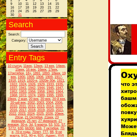
2
3
4
5
6
7
8
9
10
11
12
13
14
15
16
17
18
19
20
21
22
23
24
25
26
27
28
29
30
31
Search
Search:
Category:
Entry Tags
10 съезд
,
11век
,
12век
,
13 век
,
14век
,
15век
,
16 век
,
16век
,
17век
,
17октября
,
18+
,
1891
,
1893
,
18век
,
19
век
,
1900
,
1905
,
1906
,
1909
,
1917
,
1918
,
1919
,
1920-е
,
1920е-30е
,
1921
,
1922
,
1924
,
1926
,
1929
,
1933
,
1935
,
1937
,
1941
,
1942
,
1944
,
1945
,
1947
,
1952
,
1953
,
1956
,
1958
,
1960
,
1964
,
1968
,
1972
,
1974
,
1989
,
1995
,
1999
,
19век
,
2 мая
,
20 век
,
20-век
,
20-й век
,
20-ый век
,
2002
,
2003
,
2004
,
2006
,
2010
,
2011
,
2012
,
2013
,
2014
,
2015
,
2016
,
2017
,
2018
,
2019
,
2020
,
2021
,
2022
,
2023
,
2024
,
2025
,
2026
,
20век
,
20см
,
21 Октября
,
21век
,
23
февраля
,
25 лет
,
27 февраля
,
27
января
,
30-е
,
3d
,
5 марта
,
53
,
531
,
57
,
5772
,
630
,
66300
,
666
,
7 октября
,
70-
е
,
70-е годы
,
70лет
,
777
,
88
,
9-ое
марта
,
9/11
,
90-е
,
920
,
:Адамс
,
XVII