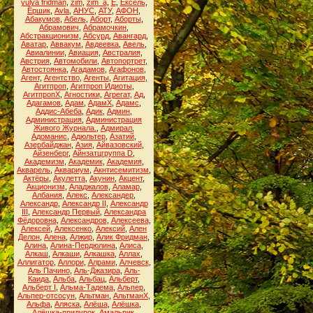
yulya fridman
,
zim
,
zim_a
,
Ё
,
Ёксель
,
Ёршик
,
Аvla
,
АНУС
,
АТУ
,
АФОН
,
Абакумов
,
Абель
,
Аборт
,
Аборты
,
Абрамович
,
Абрамочкин
,
Абстракционизм
,
Абсурд
,
Авангард
,
Аватар
,
Аввакум
,
Авдеевка
,
Авель
,
Авиалинии
,
Авиация
,
Австралия
,
Австрия
,
Автомобили
,
Автопортрет
,
Автостоянка
,
Агадамов
,
Агафонов
,
Агент
,
Агентство
,
Агенты
,
Агитация
,
Агитпроп
,
Агитпроп Идиоты
,
АгитпропХ
,
Агностики
,
Агрегат
,
Ад
,
Адагамов
,
Адам
,
АдамХ
,
Адамс
,
Аддис-Абеба
,
Адик
,
Админ
,
Администрация
,
Администрация
Живого Журнала.
,
Адмирал
,
Адоманис
,
Адюльтер
,
Азатий
,
Азербайджан
,
Азия
,
Айвазовский
,
Айзенберг
,
Айнзатцгруппа D
,
Академизм
,
Академик
,
Академия
,
Акварель
,
Аквариум
,
Акнтисемитизм
,
Актёры
,
Акулетта
,
Акунин
,
Акцент
,
Акционизм
,
Аладжалов
,
Аламар
,
Албания
,
Алекс
,
Александер
,
Александр
,
Александр II
,
Александр
III
,
Александр Первый
,
Александра
Фёдоровна
,
Александров
,
Алексеева
,
Алексей
,
Алексенко
,
Алексий
,
Ален
Делон
,
Алена
,
Алжир
,
Алик Фридман
,
Алина
,
Алина-Пердюлина
,
Алиса
,
Алкаш
,
Алкаши
,
Алкашка
,
Аллах
,
Аллигатор
,
Аллори
,
Алрами
,
Алчевск
,
Аль Пачино
,
Аль-Джазира
,
Аль-
Каида
,
Альба
,
Альбац
,
Альберт
,
Альберт I
,
Альма-Тадема
,
Альпер
,
Альпер-отсосун
,
Альтман
,
АльтманХ
,
Альфа
,
Аляска
,
Алёша
,
Алёшка
,
Алёшка-придурок
,
Амальрик
,