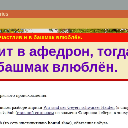
ies
счастлив и в башмак влюблён.
ит в афедрон, тогд
 башмак влюблён.