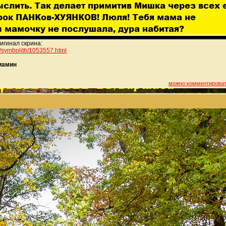
игинал скрина:
rs/symbolith/10
53557.html
иамин
можно комментирова