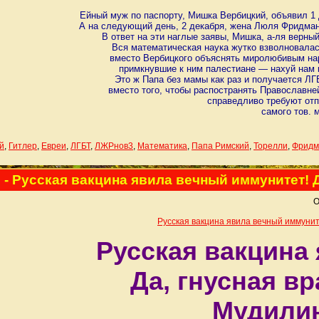
Ейный муж по паспорту, Мишка Вербицкий, объявил 1 
А на следующий день, 2 декабря, жена Люля Фридман 
В ответ на эти наглые заявы, Мишка, а-ля верн
Вся математическая наука жутко взволновалас
вместо Вербицкого объяснять миролюбивым нар
примкнувшие к ним палестиане — нахуй нам к
Это ж Папа без мамы как раз и получается ЛГ
вместо того, чтобы распостранять Православн
справедливо требуют отп
самого тов. 
й
,
Гитлер
,
Евреи
,
ЛГБТ
,
ЛЖРнов3
,
Математика
,
Папа Римский
,
Торелли
,
Фридм
m
- Русская вакцина явила вечный иммунитет! 
О
Русская вакцина явила вечный иммунит
Русская вакцина
Да, гнусная в
Мудилин