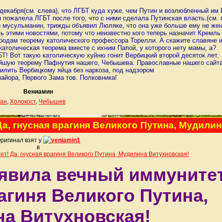
декабря(см. слева), что ЛГБТ куда хуже, чем Путин и возлюбленный им 
пожалела ЛГБТ после того, что с ними сделала Путинская власть.(см. 
ый мусульманин, трижды объявил Люляке, что она уже больше ему не жен
ь этими новостями, потому что неизвестно кого теперь назначит Кремль
одам теорему католического профессора Торелли. А скажите славяне 
атолическая теорема вместе с ихним Папой, у которого нету мамы, а?
БТ! Вот такую католическую хуйню гонит Вербицкий второй десяток лет,
ейшую теорему Пафнутия нашего, Чебышева. Православные нашего сайт
илить Вербицкому яйца без наркоза, под надзором
майора, Первого Зама тов. Полковника!
Вениамин
ан
,
Холокост
,
Чебышев
Да, гнусная врагиня Великого Путина, Мудилин
ригинал взят у
veniamin1
в
ет! Да, гнусная врагиня Великого Путина, Мудилина Витухновская!
 явила вечный иммунитет
рагиня Великого Путина,
а Витухновская!