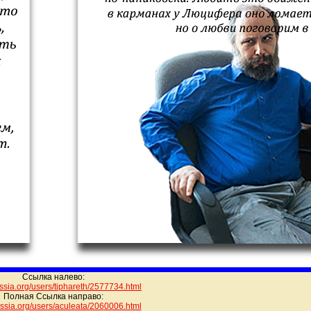
Ссылка налево:
rossia.org/users/tiphareth/25
77734.html
Полная Ссылка направо:
.rossia.org/users/aculeata/206
0006.html