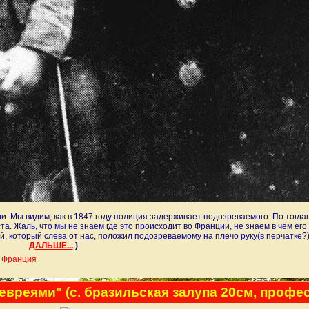
ии. Мы видим, как в 1847 году полиция задерживает подозреваемого. По тог
а. Жаль, что мы не знаем где это происходит во Франции, не знаем в чём его
 который слева от нас, положил подозреваемому на плечо руку(в перчатке?),
ДАЛЬШЕ...
)
,
Франция
евреями" (c. бразильская залупа 20см, профе