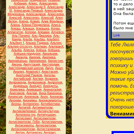
Албания
,
Алекс
,
Александер
,
Александр
,
Александр II
,
Александр
III
,
Александр Первый
,
Александра
Фёдоровна
,
Александров
,
Алексеева
,
Алексей
,
Алексенко
,
Алексий
,
Ален
Делон
,
Алена
,
Алжир
,
Алик Фридман
,
Алина
,
Алина-Пердюлина
,
Алиса
,
Алкаш
,
Алкаши
,
Алкашка
,
Аллах
,
Аллигатор
,
Аллори
,
Алрами
,
Алчевск
,
Аль Пачино
,
Аль-Джазира
,
Аль-
Каида
,
Альба
,
Альбац
,
Альберт
,
Альберт I
,
Альма-Тадема
,
Альпер
,
Альпер-отсосун
,
Альтман
,
АльтманХ
,
Альфа
,
Аляска
,
Алёша
,
Алёшка
,
Алёшка-придурок
,
Амальрик
,
Аманда
,
Америк
,
Америка
,
Американцы
,
Америкюки
,
Амнистия
,
Амона
,
Ампутация
,
Амстердам
,
Амстердамская школа
,
Амур
,
Анал
,
Анализ
,
Анархист
,
Анастасия
,
Анатолий Панков
,
Ангелы
,
Английский
,
Англия
,
Андреев
,
Андромеда
,
Андроников
,
Андропов
,
Андрюша
,
Анекдот
,
Анекдоты
,
Анжелика
,
Анимация
,
Анинаталия
,
Анисимов
,
Анклав
,
Анна Каренина
,
Аннексия
,
Анненков
,
Анон
,
Анонизм
,
Аноним
,
Анонимы
,
Анонкомменты
,
Аноны
,
Антверпен
,
Антибиотики
,
Антигей
,
Антиемитизм
,
Антикомпромат
,
Антикультура
,
Антилопа гну
,
Антипушкин
,
Антисемит
,
Антисемитизм
,
Антисемитизм. ГеБе
,
Антисемитим
,
Антисемиты
,
Антисемтизм
,
Антисенмитизм
,
Антисталинизм
,
Антон
,
Антонеску
,
Антракт
,