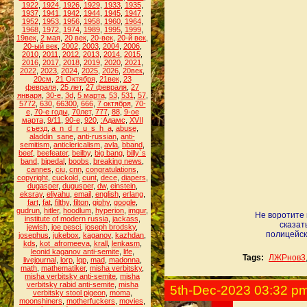
1922
,
1924
,
1926
,
1929
,
1933
,
1935
,
1937
,
1941
,
1942
,
1944
,
1945
,
1947
,
1952
,
1953
,
1956
,
1958
,
1960
,
1964
,
1968
,
1972
,
1974
,
1989
,
1995
,
1999
,
19век
,
2 мая
,
20 век
,
20-век
,
20-й век
,
20-ый век
,
2002
,
2003
,
2004
,
2006
,
2010
,
2011
,
2012
,
2013
,
2014
,
2015
,
2016
,
2017
,
2018
,
2019
,
2020
,
2021
,
2022
,
2023
,
2024
,
2025
,
2026
,
20век
,
20см
,
21 Октября
,
21век
,
23
февраля
,
25 лет
,
27 февраля
,
27
января
,
30-е
,
3d
,
5 марта
,
53
,
531
,
57
,
5772
,
630
,
66300
,
666
,
7 октября
,
70-
е
,
70-е годы
,
70лет
,
777
,
88
,
9-ое
марта
,
9/11
,
90-е
,
920
,
:Адамс
,
XVII
съезд
,
a_n_d_r_u_s_h_a
,
abuse
,
aladdin_sane
,
anti-russian
,
anti-
semitism
,
anticlericalism
,
avla
,
bband
,
beef
,
beefeater
,
beilby
,
big bang
,
billy`s
band
,
bipedal
,
boobs
,
breaking news
,
cannes
,
ciu
,
cnn
,
congratulations
,
copyright
,
cuckold
,
cunt
,
dece
,
diapers
,
dugasper
,
dugusper
,
dw
,
einstein
,
eksray
,
eliyahu
,
email
,
english
,
erlang
,
fart
,
fat
,
filthy
,
filton
,
giphy
,
google
,
gudrun
,
hitler
,
hoodlum
,
hyperion
,
imgur
,
Не воротите 
institute of modern russia
,
jackass
,
сказат
jewish
,
joe pesci
,
joseph brodsky
,
полицейск
josephus
,
jukebox
,
kaganov
,
kazhdan
,
kds
,
kot_afromeeva
,
krall
,
lenkasm
,
leonid kaganov anti-semite
,
life
,
Tags:
ЛЖРнов3
livejournal
,
lorp
,
lqp
,
mad
,
madonna
,
math
,
mathematiker
,
misha verbitsky
,
misha verbitsky anti-semite
,
misha
verbitsky rabid anti-semite
,
misha
5th-Dec-2023 03:32 p
verbitsky stool pigeon
,
moma
,
moonshiners
,
motherfuckers
,
movies
,