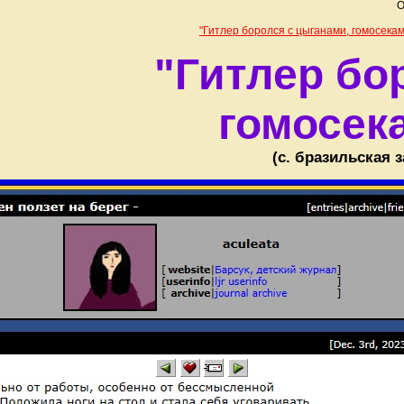
О
"Гитлер боролся с цыганами, гомосекам
"Гитлер бо
гомосек
(c. бразильская 