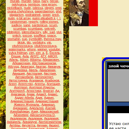
murals
,
murder
,
nasa
,
nazy
,
necax
,
neklyueva
,
nemtsov
,
new jersey
,
nickelback
,
nude
,
odessa
,
olegmi
,
ontd
,
oxana chelysheva
,
paperdaemon
,
phd
,
plagiarism
,
podrabinek
,
poper
,
prick
,
putin
,
q-bit array
,
quinn elisabeth ii
,
r_l
,
randomman
,
regoriy
,
rolling stones
,
sadkov
,
sane
,
sardonicus
,
scum
,
scumbag
,
scumbags
,
sekreth
,
siblington
,
silencefactory
,
silly_sad
,
slut
,
snitch
,
soccer
,
souffleur
,
space
,
stomahin
,
sup
,
symbolith
,
theresa may
,
tiktok
,
tits
,
verbitsky
,
vip
,
vituhnovskaya
,
vitukhnovskaya
,
watermarks
,
whore
,
wieiner
,
youtube
,
yulya fridman
,
zim
,
zim_a
,
Ё
,
Ёксель
,
Ёршик
,
Аvla
,
АНУС
,
АТУ
,
АФОН
,
Абель
,
Аборт
,
Аборты
,
Абрамович
,
Абрамочкин
,
Абстракционизм
,
Абсурд
,
Авангард
,
Аватар
,
Аввакум
,
Авдеевка
,
Авель
,
Авиалинии
,
Авиация
,
Австралия
,
Австрия
,
Автомобили
,
Автопортрет
,
Автостоянка
,
Агадамов
,
Агафонов
,
Агент
,
Агентство
,
Агенты
,
Агитация
,
Агитпроп
,
Агитпроп Идиоты
,
АгитпропХ
,
Агностики
,
Агрегат
,
Ад
,
Адагамов
,
Адам
,
АдамХ
,
Адамс
,
Аддис-Абеба
,
Адик
,
Админ
,
Администрация
,
Администрация
Живого Журнала.
,
Адмирал
,
Адоманис
,
Адюльтер
,
Азатий
,
Азербайджан
,
Азия
,
Айвазовский
,
Айзенберг
,
Айнзатцгруппа D
,
Академизм
,
Академик
,
Академия
,
Акварель
,
Аквариум
,
Акнтисемитизм
,
Актёры
,
Акулетта
,
Акунин
,
Акцент
,
Акционизм
,
Аладжалов
,
Аламар
,