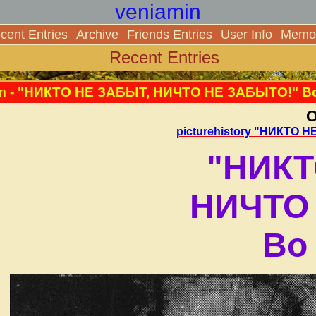
veniamin
cent Entries
Archive
Friends Entries
User Info
Memor
Recent Entries
m
- "НИКТО НЕ ЗАБЫТ, НИЧТО НЕ ЗАБЫТО!" В
О
picturehistory "НИКТО
"НИКТ
НИЧТО
Во