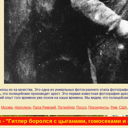
носы из-за качества. Это одна из уникальных фоток раннего этапа фотограф
ь, что полицейские производят арест. Это первая известная фотография арест
ий опыт того времени уже похож на наши времена. Мы видим, что полицейский,
,
Москва
,
Наполеон
,
Папа Римский
,
Петербург
,
Посол
,
Президенты
,
Рим
,
США
m
- "Гитлер боролся с цыганами, гомосеками и 