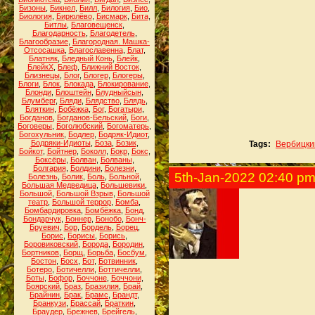
Бизоны
,
Бикнел
,
Билл
,
Билогия
,
Био
,
Биология
,
Бирюлёво
,
Бисмарк
,
Бита
,
Битлы
,
Благовещенск
,
Благодарность
,
Благодетель
,
Благообразие
,
Благородная. Машка-
Отсосашка
,
Благославенна
,
Блат
,
Блатняк
,
Бледный Конь
,
Блейк
,
БлейкХ
,
Блеф
,
Ближний Восток
,
Близнецы
,
Блог
,
Блогер
,
Блогеры
,
Блоги
,
Блок
,
Блокада
,
Блокирование
,
Блонди
,
Блоштейн
,
Блудныйсын
,
Блумберг
,
Бляди
,
Блядство
,
Блядь
,
Бляткин
,
Бобёжка
,
Бог
,
Богатыри
,
Богданов
,
Богданов-Бельский
,
Боги
,
Боговеры
,
Боголюбский
,
Богоматерь
,
Богохульник
,
Бодлер
,
Бодряк-Идиот
,
Бодряки-Идиоты
,
Боза
,
Бозик
,
Tags:
Вербицки
Бойкот
,
Бойтнер
,
Боколл
,
Бокр
,
Бокс
,
Боксёры
,
Болван
,
Болваны
,
Болгария
,
Болдини
,
Болезни
,
5th-Jan-2022 02:40 p
Болезнь
,
Болик
,
Боль
,
Больной
,
Большая Медведица
,
Большевики
,
Большой
,
Большой Взрыв
,
Большой
театр
,
Большой террор
,
Бомба
,
Бомбардировка
,
Бомбёжка
,
Бонд
,
Бондарчук
,
Боннер
,
Бонобо
,
Бонч-
Бруевич
,
Бор
,
Бордель
,
Борец
,
Борис
,
Борисы
,
Борись
,
Боровиковский
,
Борода
,
Бородин
,
Бортников
,
Борщ
,
Борьба
,
Босбум
,
Бостон
,
Босх
,
Бот
,
Ботвинник
,
Ботеро
,
Ботичелли
,
Боттичелли
,
Боты
,
Бофор
,
Боччоне
,
Боччони
,
Боярский
,
Браз
,
Бразилия
,
Брай
,
Брайнин
,
Брак
,
Брамс
,
Брандт
,
Бранкузи
,
Брассай
,
Браткин
,
Браудер
,
Брежнев
,
Брейгель
,