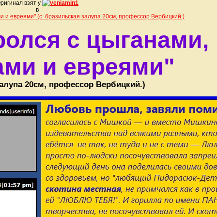
ригинал взят у
veniamin1
в
и и евреями" (c. бразильская залупа 20см, профессор Вербицкий.)
ролся с цыганами,
ами и евреями"
залупа 20см, профессор Вербицкий.)