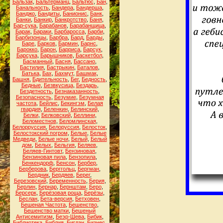
Бальзак
,
Бальтерманц
,
Бальтюс
,
Бан
,
Банальность
,
Бандера
,
Бандерша
,
Банджо
,
Бандиты
,
Банионис
,
Банк
,
Банки
,
Банкир
,
Банкротство
,
Баня
,
Бар-сука
,
Барабанов
,
Барабанщица
,
Барак
,
Бараки
,
Барбаросса
,
Барби
,
Барбизонцы
,
Барбра
,
Бард
,
Барды
,
Баре
,
Барков
,
Бармин
,
Барнс
,
Барокко
,
Барон
,
Барриса
,
Барсук
,
Барсука
,
Барышников
,
Баскетбол
,
Басманный
,
Басня
,
Бассано
,
Бастилия
,
Бастрыкин
,
Баталов
,
Батька
,
Бах
,
Бахмут
,
Башмак
,
Башня
,
Бдительность
,
Бег
,
Бедность
,
Бедные
,
Безвкусица
,
Бездарь
,
Бездетность
,
Безнаказанность
,
Безопасность
,
Безумие
,
Безумная
частота
,
Бейлис
,
Бекингэм
,
Белая
гвардия
,
Беленкин
,
Белинский
,
Белки
,
Белковский
,
Беллини
,
Беломестнов
,
Беломлинская
,
Белорруссия
,
Белоруссия
,
Белосток
,
Белостокский погром
,
Белые
,
Белые
Медведи
,
Белые ночи
,
Белый
,
Белый
дом
,
Белых
,
Бельгия
,
Беляев
,
Беляев-Гинтовт
,
Бензиновая
,
Бензиновая пила
,
Бензопила
,
Бенкендорф
,
Бенсон
,
Бербер
,
Берберова
,
Берггольц
,
Бергман
,
Бердник
,
Бердяев
,
Берег
,
Березовский
,
Беременность
,
Берия
,
Берлин
,
Бернар
,
Бернштам
,
Беро
,
Берсерк
,
Берёзовая роща
,
Берёзы
,
Беслан
,
Бета-версия
,
Бетховен
,
Бешеная Частота
,
Бешенство
,
Бешенство матки
,
Бешеный
Антисемитизм
,
Беэр-Шева
,
Бибик
,
Библиотека
,
Библия
,
Бигдан
,
Бизнес
,