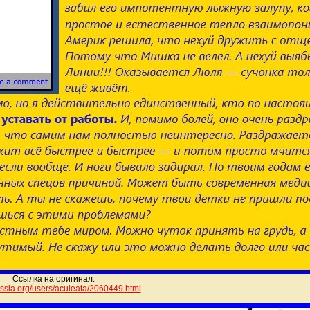
Ссылка на оригинал:
.rossia.org/users/aculeata/206
0449.html