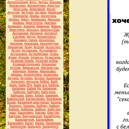
Антропология
,
Анус
,
Анусы
,
Аононы
,
Апельсины
,
Апологетика
,
Апостол
,
Апостолы
,
Апреликов
,
Апсит
,
Апухтин
,
Ар Нуво
,
Ар деко
,
Арабский
терроризм
,
Арабы
,
Аргентина
,
Ардеко
,
Арест
,
Арефьева
,
Аризона
,
Арийцы
,
Аристотель
,
Арктика
,
Арлекино
,
Армада
,
Армения
,
Армия
,
Армстронг
,
Арнольд
,
Арнольд Ева
,
Артемизия
,
Артемуй
,
Артемуй
Сисярик
,
Артур
,
Архангельск
,
Архимед. Чапек
,
Архипенко
,
Архипов
,
Архипова
,
Архитектура
,
Аршакуни
,
Асад
,
Асатий
,
Ассистент
,
Астер
,
Астрахань
,
Астронавты
,
Астрономы
,
Астрофизика
,
Атака
,
Атаки
,
Атеизм
,
Атеисты
,
Атлантида
,
Атомная бомба
,
Атомная война
,
Атомная подлодка
,
Аукционы
,
Аутизм
,
Афанасьев
,
Афганистан
,
Афедрон
,
Афины
,
Афоризмы
,
Африка
,
Ахмадулина
,
Ахматова
,
Ахуеев
,
Ахуеево
,
Ацтеки
,
Ашкенази
,
Аэропорт
,
Аятолла
,
БАБЫ
,
БЫК
,
Баба
,
Баба-Яга
,
Баба-яга
,
Бабель
,
Бабизмы
,
Бабий Яр
,
Бабицкая
,
Бабочки
,
Бабурин
,
Бабучина
,
Бабушка
,
Бабы
,
Бабьё
,
Бавария
,
Бавильский
,
Багдасарова
,
Багрицкий
,
Базар
,
Базарный аристократ
,
Базиль
,
БазильХ
,
Базыма
,
Байден
,
Байкал
,
Байкер
,
Байкеры
,
Байрон
,
Байя кон
диас
,
Бакалович
,
Баклан
,
Бакстер
,
Бакунин
,
Бакушинская
,
Балабурда
,
Балалаечник
,
Балалайкин
,
Балалайкн
,
Балет
,
Балин
,
Балморал
,
Балотелли
,
Бальдунг
,
БальдунгХ
,