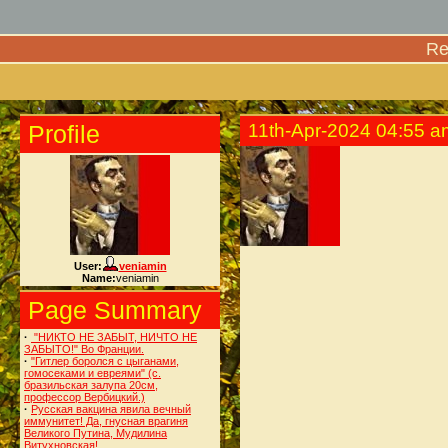
Re
Profile
11th-Apr-2024 04:55 a
User:
veniamin
Name:
veniamin
Page Summary
·
"НИКТО НЕ ЗАБЫТ, НИЧТО НЕ
ЗАБЫТО!" Во Франции.
·
"Гитлер боролся с цыганами,
гомосеками и евреями" (c.
бразильская залупа 20см,
профессор Вербицкий.)
·
Русская вакцина явила вечный
иммунитет! Да, гнусная врагиня
Великого Путина, Мудилина
Витухновская!