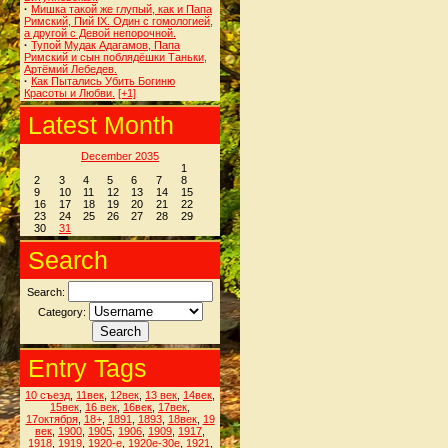
·
Мишка такой же глупый, как и Папа
Римский, Пий IX. Один с гомологией,
а другой с Девой непорочной.
·
Тупой Мудак Адагамов, Папа
Римский и сын поблядёшки Таньки,
Артёмий Лебедев.
·
Как Пытались Убить Богиню
Красоты и Любви.
[+1]
Latest Month
December 2035
1
2
3
4
5
6
7
8
9
10
11
12
13
14
15
16
17
18
19
20
21
22
23
24
25
26
27
28
29
30
31
Search
Search:
Category:
Entry Tags
10 съезд
,
11век
,
12век
,
13 век
,
14век
,
15век
,
16 век
,
16век
,
17век
,
17октября
,
18+
,
1891
,
1893
,
18век
,
19
век
,
1900
,
1905
,
1906
,
1909
,
1917
,
1918
,
1919
,
1920-е
,
1920е-30е
,
1921
,