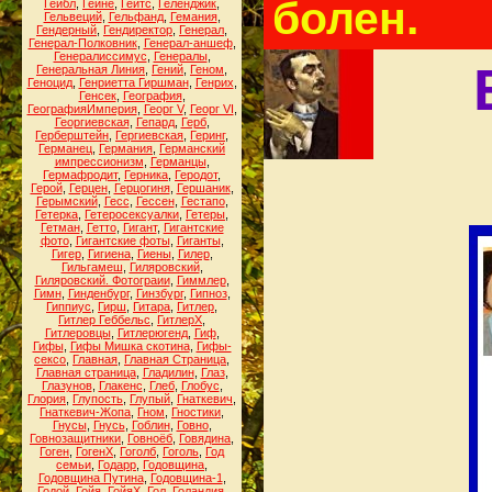
болен.
Гейбл
,
Гейне
,
Гейтс
,
Геленджик
,
Гельвеций
,
Гельфанд
,
Гемания
,
Гендерный
,
Гендиректор
,
Генерал
,
Генерал-Полковник
,
Генерал-аншеф
,
Генералиссимус
,
Генералы
,
Генеральная Линия
,
Гений
,
Геном
,
Геноцид
,
Генриетта Гиршман
,
Генрих
,
Генсек
,
География
,
ГеографияИмперия
,
Георг V
,
Георг VI
,
Георгиевская
,
Гепард
,
Герб
,
Герберштейн
,
Гергиевская
,
Геринг
,
Германец
,
Германия
,
Германский
импрессионизм
,
Германцы
,
Гермафродит
,
Герника
,
Геродот
,
Герой
,
Герцен
,
Герцогиня
,
Гершаник
,
Герымский
,
Гесс
,
Гессен
,
Гестапо
,
Гетерка
,
Гетеросексуалки
,
Гетеры
,
Гетман
,
Гетто
,
Гигант
,
Гигантские
фото
,
Гигантские фоты
,
Гиганты
,
Гигер
,
Гигиена
,
Гиены
,
Гилер
,
Гильгамеш
,
Гиляровский
,
Гиляровский. Фотограии
,
Гиммлер
,
Гимн
,
Гинденбург
,
Гинзбург
,
Гипноз
,
Гиппиус
,
Гирш
,
Гитара
,
Гитлер
,
Гитлер Геббельс
,
ГитлерХ
,
Гитлеровцы
,
Гитлерюгенд
,
Гиф
,
Гифы
,
Гифы Мишка скотина
,
Гифы-
сексо
,
Главная
,
Главная Страница
,
Главная страница
,
Гладилин
,
Глаз
,
Глазунов
,
Глакенс
,
Глеб
,
Глобус
,
Глория
,
Глупость
,
Глупый
,
Гнаткевич
,
Гнаткевич-Жопа
,
Гном
,
Гностики
,
Гнусы
,
Гнусь
,
Гоблин
,
Говно
,
Говнозащитники
,
Говноёб
,
Говядина
,
Гоген
,
ГогенХ
,
Гоголб
,
Гоголь
,
Год
семьи
,
Годарр
,
Годовщина
,
Годовщина Путина
,
Годовщина-1
,
Годой
,
Гойя
,
ГойяХ
,
Гол
,
Голандия
,