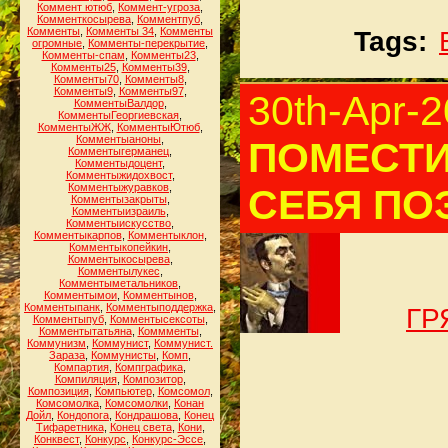
Коммент ютюб
,
Коммент-угроза
,
Комменткосырева
,
Комментпуб
,
Комменты
,
Комменты 34
,
Комменты
Tags:
огромные
,
Комменты-перекрытие
,
Комменты-спам
,
Комменты23
,
Комменты25
,
Комменты39
,
Комменты70
,
Комменты8
,
Комменты9
,
Комменты97
,
30th-Apr-
КомментыВалдор
,
КомментыГеоргиевская
,
КомментыЖЖ
,
КомментыЮтюб
,
Комментыаноны
,
ПОМЕСТИ
Комментыгерманец
,
Комментыдоцент
,
Комментыжидохвост
,
Комментыжуравков
,
СЕБЯ ПО
Комментызакрыты
,
Комментыизраиль
,
Комментыискусство
,
Комментыкарпов
,
Комментыклон
,
Комментыкопейкин
,
Комментыкосырева
,
Комментылукес
,
Комментыметальников
,
Комментымои
,
Комментынов
,
Комментыпанк
,
Комментыподдержка
,
ГР
Комментыпуб
,
Комментысексоты
,
Комментытатьяна
,
Коммменты
,
Коммунизм
,
Коммунист
,
Коммунист.
Зараза
,
Коммунисты
,
Комп
,
Компартия
,
Компграфика
,
Компиляция
,
Композитор
,
Композиция
,
Компьютер
,
Комсомол
,
Комсомолка
,
Комсомолки
,
Конан
Дойл
,
Кондопога
,
Кондрашова
,
Конец
Тифаретника
,
Конец света
,
Кони
,
Конквест
,
Конкурс
,
Конкурс-Эссе
,