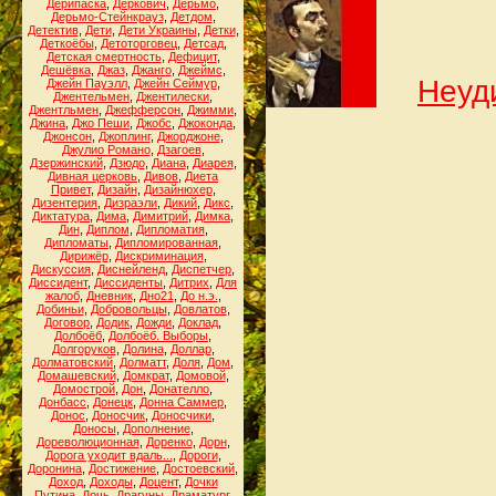
Дерипаска
,
Деркович
,
Дерьмо
,
Дерьмо-Стейнкрауз
,
Детдом
,
Детектив
,
Дети
,
Дети Украины
,
Детки
,
Деткоёбы
,
Детоторговец
,
Детсад
,
Детская смертность
,
Дефицит
,
Дешёвка
,
Джаз
,
Джанго
,
Джеймс
,
Неуд
Джейн Пауэлл
,
Джейн Сеймур
,
Джентельмен
,
Джентилески
,
Джентльмен
,
Джефферсон
,
Джимми
,
Джина
,
Джо Пеши
,
Джобс
,
Джоконда
,
Джонсон
,
Джоплинг
,
Джорджоне
,
Джулио Романо
,
Дзагоев
,
Дзержинский
,
Дзюдо
,
Диана
,
Диарея
,
Дивная церковь
,
Дивов
,
Диета
Привет
,
Дизайн
,
Дизайнюхер
,
Дизентерия
,
Дизраэли
,
Дикий
,
Дикс
,
Диктатура
,
Дима
,
Димитрий
,
Димка
,
Дин
,
Диплом
,
Дипломатия
,
Дипломаты
,
Дипломированная
,
Дирижёр
,
Дискриминация
,
Дискуссия
,
Диснейленд
,
Диспетчер
,
Диссидент
,
Диссиденты
,
Дитрих
,
Для
жалоб
,
Дневник
,
Дно21
,
До н.э.
,
Добиньи
,
Добровольцы
,
Довлатов
,
Договор
,
Додик
,
Дожди
,
Доклад
,
Долбоёб
,
Долбоёб. Выборы
,
Долгоруков
,
Долина
,
Доллар
,
Долматовский
,
Долматт
,
Доля
,
Дом
,
Домашевский
,
Домкрат
,
Домовой
,
Домострой
,
Дон
,
Донателло
,
Донбасс
,
Донецк
,
Донна Саммер
,
Донос
,
Доносчик
,
Доносчики
,
Доносы
,
Дополнение
,
Дореволюционная
,
Доренко
,
Дорн
,
Дорога уходит вдаль...
,
Дороги
,
Доронина
,
Достижение
,
Достоевский
,
Доход
,
Доходы
,
Доцент
,
Дочки
Путина
,
Дочь
,
Драгуны
,
Драматург
,