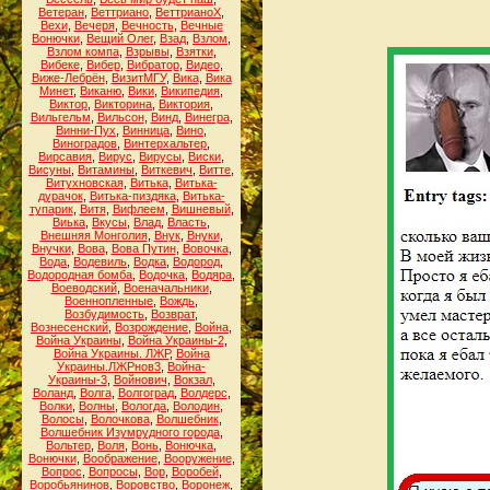
Ветеран
,
Веттриано
,
ВеттрианоХ
,
Вехи
,
Вечеря
,
Вечность
,
Вечные
Вонючки
,
Вещий Олег
,
Взад
,
Взлом
,
Взлом компа
,
Взрывы
,
Взятки
,
Вибеке
,
Вибер
,
Вибратор
,
Видео
,
Виже-Лебрён
,
ВизитМГУ
,
Вика
,
Вика
Минет
,
Виканю
,
Вики
,
Википедия
,
Виктор
,
Викторина
,
Виктория
,
Вильгельм
,
Вильсон
,
Винд
,
Винегра
,
Винни-Пух
,
Винница
,
Вино
,
Виноградов
,
Винтерхальтер
,
Вирсавия
,
Вирус
,
Вирусы
,
Виски
,
Висуны
,
Витамины
,
Виткевич
,
Витте
,
Витухновская
,
Витька
,
Витька-
дурачок
,
Витька-пиздяка
,
Витька-
тупарик
,
Витя
,
Вифлеем
,
Вишневый
,
Виька
,
Вкусы
,
Влад
,
Власть
,
Внешняя Монголия
,
Внук
,
Внуки
,
Внучки
,
Вова
,
Вова Путин
,
Вовочка
,
Вода
,
Водевиль
,
Водка
,
Водород
,
Водородная бомба
,
Водочка
,
Водяра
,
Воеводский
,
Военачальники
,
Военнопленные
,
Вождь
,
Возбудимость
,
Возврат
,
Вознесенский
,
Возрождение
,
Война
,
Война Украины
,
Война Украины-2
,
Война Украины. ЛЖР
,
Война
Украины.ЛЖРнов3
,
Война-
Украины-3
,
Войнович
,
Вокзал
,
Воланд
,
Волга
,
Волгоград
,
Волдерс
,
Волки
,
Волны
,
Вологда
,
Володин
,
Волосы
,
Волочкова
,
Волшебник
,
Волшебник Изумрудного города
,
Вольтер
,
Воля
,
Вонь
,
Вонючка
,
Вонючки
,
Воображение
,
Вооружение
,
Вопрос
,
Вопросы
,
Вор
,
Воробей
,
Воробьянинов
,
Воровство
,
Воронеж
,