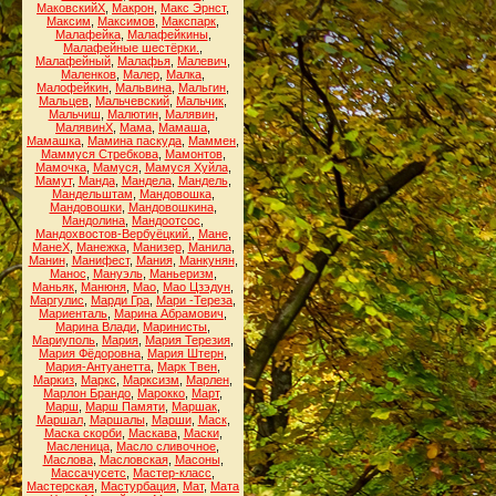
МаковскийХ
,
Макрон
,
Макс Эрнст
,
Максим
,
Максимов
,
Макспарк
,
Малафейка
,
Малафейкины
,
Малафейные шестёрки.
,
Малафейный
,
Малафья
,
Малевич
,
Маленков
,
Малер
,
Малка
,
Малофейкин
,
Мальвина
,
Мальгин
,
Мальцев
,
Мальчевский
,
Мальчик
,
Мальчиш
,
Малютин
,
Малявин
,
МалявинХ
,
Мама
,
Мамаша
,
Мамашка
,
Мамина паскуда
,
Маммен
,
Маммуся Стребкова
,
Мамонтов
,
Мамочка
,
Мамуся
,
Мамуся Хуйла
,
Мамут
,
Манда
,
Мандела
,
Мандель
,
Мандельштам
,
Мандовошка
,
Мандовошки
,
Мандовошкина
,
Мандолина
,
Мандоотсос
,
Мандохвостов-Вербуёцкий.
,
Мане
,
МанеХ
,
Манежка
,
Манизер
,
Манила
,
Манин
,
Манифест
,
Мания
,
Манкунян
,
Манос
,
Мануэль
,
Маньеризм
,
Маньяк
,
Манюня
,
Мао
,
Мао Цзэдун
,
Маргулис
,
Марди Гра
,
Мари -Тереза
,
Мариенталь
,
Марина Абрамович
,
Марина Влади
,
Маринисты
,
Мариуполь
,
Мария
,
Мария Терезия
,
Мария Фёдоровна
,
Мария Штерн
,
Мария-Антуанетта
,
Марк Твен
,
Маркиз
,
Маркс
,
Марксизм
,
Марлен
,
Марлон Брандо
,
Марокко
,
Март
,
Марш
,
Марш Памяти
,
Маршак
,
Маршал
,
Маршалы
,
Марши
,
Маск
,
Маска скорби
,
Маскава
,
Маски
,
Масленица
,
Масло сливочное
,
Маслова
,
Масловская
,
Масоны
,
Массачусетс
,
Мастер-класс
,
Мастерская
,
Мастурбация
,
Мат
,
Мата