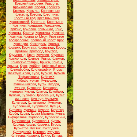
Красный мешочек
,
Красота
,
Крачковская
,
Кредит
,
Крейсер
,
Кремль
,
Кремль.
,
Крепостные
,
Кресмль
,
Креспи
,
Крестины
,
Крестный Ход
,
Крестный ход
,
Крестовский
,
Крестьне
,
Крестьяне
,
Кретины
,
Крещатик
,
Крещение
,
Кризис
,
Криллон
,
Криминал
,
Крис
,
Крисота
,
Кристи
,
Кристина
,
Кристис
,
Критика
,
Кровавая Мери
,
Кровавое
воскресенье
,
Кровавый навет
,
Крог
,
Крокодил
,
Крокодилы
,
Кролик
,
Кролики
,
Кронгауз
,
Кронштадт
,
Кросс
,
Кроткий
,
Крофорд
,
Круглов
,
Крумгольд
,
Круп
,
Крупкин
,
Крупная
,
Крыжополь
,
Крылов
,
Крым
,
Крымов
,
Крымские татары
,
Крыса
,
Крысы
,
Крыша
,
Крюк
,
Крёйер
,
Крёстный отец
,
Ксенофобия
,
Ксилография
,
Ктомс
,
Ку-клукс-клан
,
Куба
,
Кубизм
,
Кубизм
Тифаретника
,
КубизмХ
,
Кубофутуризм
,
Кувалдин
,
Кувшинникова
,
Кугач
,
Куздра
,
Кузнец
,
Кузнецов
,
Кузнецов.
,
Куинджи
,
Куклы
,
Кукмор
,
Кукобака
,
Кулаки
,
Кулидар Провокация
,
Культ
личности
,
Культур-Мультур
,
Культура
,
Культуролог
,
Куников
,
Купленный
,
Куприянов
,
Купцы
,
Купчиха
,
Купчихи
,
Кураев
,
Куратор
,
Курбе
,
Курва
,
Курва Мамина
,
Курва
Тифаретная
,
Курвосос
,
Курвососина
,
Курвососка
,
Курвососы
,
Курвы
,
Курица
,
Курли
,
Курочка
,
Курск
,
Курчатов
,
Кустик
,
Кустодиев
,
КустодиевХ
,
Кутепов
,
Кутузов
,
Кутузова
,
Кухарка
,
Кухня
,
Кучма
,