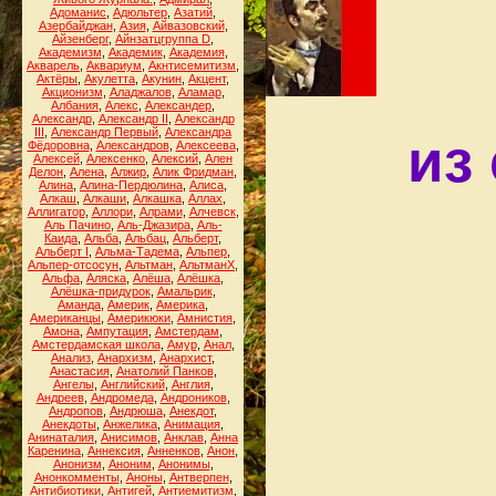
Адоманис
,
Адюльтер
,
Азатий
,
Азербайджан
,
Азия
,
Айвазовский
,
Айзенберг
,
Айнзатцгруппа D
,
Академизм
,
Академик
,
Академия
,
Акварель
,
Аквариум
,
Акнтисемитизм
,
Актёры
,
Акулетта
,
Акунин
,
Акцент
,
Акционизм
,
Аладжалов
,
Аламар
,
Албания
,
Алекс
,
Александер
,
Александр
,
Александр II
,
Александр
III
,
Александр Первый
,
Александра
из
Фёдоровна
,
Александров
,
Алексеева
,
Алексей
,
Алексенко
,
Алексий
,
Ален
Делон
,
Алена
,
Алжир
,
Алик Фридман
,
Алина
,
Алина-Пердюлина
,
Алиса
,
Алкаш
,
Алкаши
,
Алкашка
,
Аллах
,
Аллигатор
,
Аллори
,
Алрами
,
Алчевск
,
Аль Пачино
,
Аль-Джазира
,
Аль-
Каида
,
Альба
,
Альбац
,
Альберт
,
Альберт I
,
Альма-Тадема
,
Альпер
,
Альпер-отсосун
,
Альтман
,
АльтманХ
,
Альфа
,
Аляска
,
Алёша
,
Алёшка
,
Алёшка-придурок
,
Амальрик
,
Аманда
,
Америк
,
Америка
,
Американцы
,
Америкюки
,
Амнистия
,
Амона
,
Ампутация
,
Амстердам
,
Амстердамская школа
,
Амур
,
Анал
,
Анализ
,
Анархизм
,
Анархист
,
Анастасия
,
Анатолий Панков
,
Ангелы
,
Английский
,
Англия
,
Андреев
,
Андромеда
,
Андроников
,
Андропов
,
Андрюша
,
Анекдот
,
Анекдоты
,
Анжелика
,
Анимация
,
Анинаталия
,
Анисимов
,
Анклав
,
Анна
Каренина
,
Аннексия
,
Анненков
,
Анон
,
Анонизм
,
Аноним
,
Анонимы
,
Анонкомменты
,
Аноны
,
Антверпен
,
Антибиотики
,
Антигей
,
Антиемитизм
,