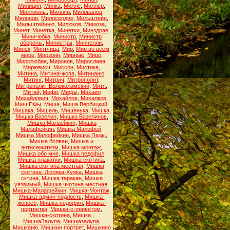
Милиция
,
Милка
,
Милле
,
Миллер
,
Миллионы
,
Милляр
,
Милованов
,
Милонов
,
Милосердие
,
Мильштейн
,
Мильштейнню
,
Милюков
,
Мимоза
,
Минет
,
Минетка
,
Минетки
,
Минздрав
,
Мини-юбка
,
Министр
,
Министр
обороны
,
Министры
,
Миннелли
,
Минск
,
Минтчица
,
Мир
,
Мир во всём
мире
,
Мирзоян
,
Мирные
,
Миро
,
Миролюбие
,
Миронов
,
Мирослава
,
Мирювисч
,
Миссон
,
Мистика
,
Митина
,
Митина-жопа
,
Митинаню
,
Митинг
,
Митрич
,
Митрополит
,
Митрополит Волоколамский
,
Митя
,
Митяй
,
Мифи
,
Мифы
,
Михаил
Михайлович
,
Михайлов
,
Михалков
,
Миш.ПФы
,
Миша
,
Миша Вербицкий
,
Мишака
,
Мишель
,
Мишенька
,
Мишка
,
Мишка Вазелин
,
Мишка Вазелинов
,
Мишка Малаейкин
,
Мишка
Малафейкин
,
Мишка Малофей
,
Мишка Малофейкин
,
Мишка Педы
,
Мишка болван
,
Мишка и
антисемитизм
,
Мишка монтаж
,
Мишка обо мне
,
Мишка педофил
,
Мишка плакатки
,
Мишка скотина
,
Мишка скотина местная
,
Мишка
скотина. Люляка-Хуяка
,
Мишка
сктина
,
Мишка таракан
,
Мишка
уязвимый
,
Мишка чкотина местная
,
Мишка-Малафейкин
,
Мишка-Монтаж
,
Мишка-админ-подлость
,
Мишка-
жопоёб
,
Мишка-педофил
,
Мишка-
портретка
,
Мишка-с-приветом
,
Мишка-скотина
,
Мишка.
,
МишкаЗалупа
,
Мишказалупа
,
Мишканю
,
Мишкин портрет
,
Мишкино