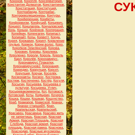
Кононов
,
Конопля
,
Консерватория
,
СУ
Константин Долматов
,
Константинов
,
Констатация
,
Конституция
,
Контрабанда
,
Контрабас
,
Контрреволюционеры
,
Контуры
,
Конференции
,
Конфеты
,
Конформизм
,
Конфуций
,
Концевич
,
Концерт
,
Концлагерь
,
Кончаловский
,
Конь
,
Коньки
,
Конёнков
,
Кооперация
,
Копейкин
,
Копенгаген
,
Копипаст
,
Копирайт
,
Копы
,
Корветт
,
Корда
,
Корея
,
Коржавин
,
Коринт
,
Кормление
грудью
,
Кормон
,
Корни волос
,
Коро
,
Коробков-Землянский
,
Корова
,
Коровин
,
Коровы
,
Королева
,
Короленко
,
Короли
,
Король
,
Король
Карл
,
Королёв
,
Коронавирус
,
Коронавирус Плакатки
,
Коронавируснов2
,
Коронация
,
Корреджо
,
Коррупция
,
Корсет
,
Корупция
,
Корчак
,
Коселёк
,
Космонавты
,
Космос
,
Кострома
,
Костюм
,
Костюченко
,
Костёр
,
Косуля
,
Косыгин
,
Косырева
,
Косырева о
культуре
,
Косырева. Углич
,
Косыревакомменты
,
Кот
,
Котовася
,
Котовский
,
Коты
,
Кофырин
,
Кочерга
,
Кошка
,
Кошки
,
Кошмар
,
Кощунство
,
Краб
,
Крамаров
,
Крамской
,
Кранах
,
Кранах-старшийХ
,
Крап
,
Крапильская
,
Крапильский
,
Красавец
,
Красавица
,
Красиво жить
не запретишь
,
Красная
,
Красная
Армия
,
Красная Площадь
,
Красная
Слобода
,
Красная армия
,
Красная
площадь
,
Красная рамка
,
Краснова
,
Краснодар
,
Красные мухоморы
,
Красный ибис
,
Красный крест
,