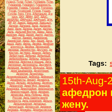
Гудрун
,
Гулаг
,
Гулин
,
Гулливер
,
Гулю
,
Гуманизм
,
Гуманист
,
Гуманность
,
Гумилёв
,
Гурвиц
,
Гурский
,
Гурченко
,
Гусар
,
Гусинский
,
Гучков
,
Гущин
,
Гэтсби
,
Гюго
,
Гёте
,
Д'Артаньян
,
Д-р
наук
,
ДАУ
,
ДВФУ
,
ДДТ
,
ДДоС
,
ДЕБИЛЫ
,
ДЖРнов2
,
ДЖРнов4
,
ДПК
,
ДР
,
ДУ
,
Давид
,
Давыдов
,
Давыдыч
,
Дагмар
,
Дагмара
,
Дада
,
Дадаизм
,
Даки
,
Дали
,
Далида
,
Далия
,
Даллас
,
Даль
,
Дальний Восток
,
Дамы
,
Дана
,
Данелия
,
Дани
,
Дания
,
Данте
,
Дантес
,
Дантон
,
Дарвин
,
Дарвинизм
,
Даревская
,
Дары
,
Дау
,
Дацик
,
Дача
,
Даша
,
Даян
,
Дверь
,
Двойка
,
Двойная
агентесса
,
Двойра
,
Дворецкий
,
Дворжак
,
Дворянство
,
Двучлен
,
Де
Кюстин
,
Де Ниро
,
Деанон
,
Дебил
,
Дебил-панк
,
Дебилки
,
Дебилный
,
Дебилообразы
,
Дебилы
,
Девиант
,
Tags:
Девочка
,
Девочка и лошадь
,
Дега
,
Дегенерат
,
Дегенераты
,
Дед Митя
,
Дедищев
,
Дедмитя
,
Дедушка
,
Деев
,
Деев Шкабарнюк
,
Дезентерия
,
Дезертир
,
Дезертиры
,
15th-Aug-
Дезинформация
,
Дейнека
,
ДейнекаХ
,
Декабристы
,
Декарт
,
Делакруа
,
Делон
,
Дельво
,
Дельфины
,
Делягин
,
Демагогия
,
Деми Мур
,
Демидов
,
афедрон 
Демидова
,
Демография
,
Демократия
,
Демонстрация
,
Дени
,
Деникин
,
Денисова
,
День Победы
,
День
России
,
День памяти жертв
жену.
Холокоста
,
День рождения
,
Деньги
,
Деньрождения
,
Депардье
,
Депортация
,
Депрессия
,
Деревня
,
Держава
,
Державы
,
Дерибасовская
,