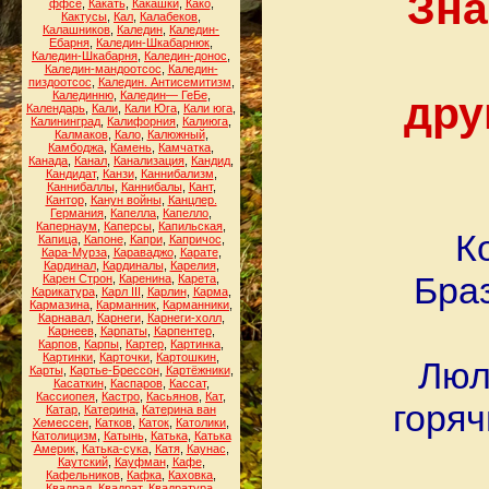
Зна
ффсе
,
Какать
,
Какашки
,
Како
,
Кактусы
,
Кал
,
Калабеков
,
Калашников
,
Каледин
,
Каледин-
Ебарня
,
Каледин-Шкабарнюк
,
Каледин-Шкабарня
,
Каледин-донос
,
Каледин-мандоотсос
,
Каледин-
пиздоотсос
,
Каледин. Антисемитизм
,
дру
Калединню
,
Каледин— ГеБе
,
Календарь
,
Кали
,
Кали Юга
,
Кали юга
,
Калининград
,
Калифорния
,
Калиюга
,
Калмаков
,
Кало
,
Калюжный
,
Камбоджа
,
Камень
,
Камчатка
,
Канада
,
Канал
,
Канализация
,
Кандид
,
Кандидат
,
Канзи
,
Каннибализм
,
Каннибаллы
,
Каннибалы
,
Кант
,
Кантор
,
Канун войны
,
Канцлер.
Германия
,
Капелла
,
Капелло
,
Капернаум
,
Каперсы
,
Капильская
,
К
Капица
,
Капоне
,
Капри
,
Капричос
,
Кара-Мурза
,
Караваджо
,
Карате
,
Кардинал
,
Кардиналы
,
Карелия
,
Браз
Карен Строн
,
Каренина
,
Карета
,
Карикатура
,
Карл III
,
Карлин
,
Карма
,
Кармазина
,
Карманник
,
Карманники
,
Карнавал
,
Карнеги
,
Карнеги-холл
,
Карнеев
,
Карпаты
,
Карпентер
,
Карпов
,
Карпы
,
Картер
,
Картинка
,
Картинки
,
Карточки
,
Картошкин
,
Люл
Карты
,
Картье-Брессон
,
Картёжники
,
Касаткин
,
Каспаров
,
Кассат
,
Кассиопея
,
Кастро
,
Касьянов
,
Кат
,
горяч
Катар
,
Катерина
,
Катерина ван
Хемессен
,
Катков
,
Каток
,
Католики
,
Католицизм
,
Катынь
,
Катька
,
Катька
Америк
,
Катька-сука
,
Катя
,
Каунас
,
Каутский
,
Кауфман
,
Кафе
,
Кафельников
,
Кафка
,
Каховка
,
Квадрад
,
Квадрат
,
Квадратура
,