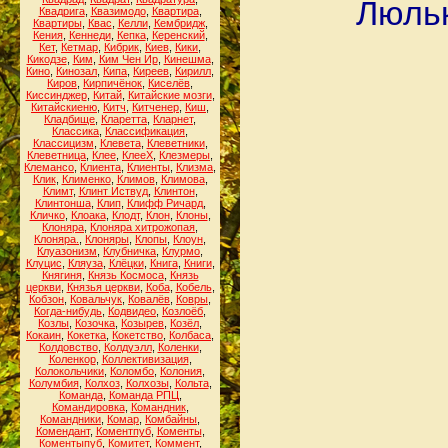
Люльк
Квадрига
,
Квазимодо
,
Квартира
,
Квартиры
,
Квас
,
Келли
,
Кембридж
,
Кения
,
Кеннеди
,
Кепка
,
Керенский
,
Кет
,
Кетмар
,
Кибрик
,
Киев
,
Кики
,
Кикодзе
,
Ким
,
Ким Чен Ир
,
Кинешма
,
Кино
,
Кинозал
,
Кипа
,
Киреев
,
Кирилл
,
Киров
,
Кирпичёнок
,
Киселёв
,
Киссинджер
,
Китай
,
Китайские мозги
,
Китайскиеню
,
Китч
,
Китченер
,
Киш
,
Кладбище
,
Кларетта
,
Кларнет
,
Классика
,
Классификация
,
Классицизм
,
Клевета
,
Клеветники
,
Клеветница
,
Клее
,
КлееХ
,
Клезмеры
,
Клемансо
,
Клиента
,
Клиенты
,
Клизма
,
Клик
,
Клименко
,
Климов
,
Климова
,
Климт
,
Клинт Иствуд
,
Клинтон
,
Клинтонша
,
Клип
,
Клифф Ричард
,
Кличко
,
Клоака
,
Клодт
,
Клон
,
Клоны
,
Клоняра
,
Клоняра хитрожопая
,
Клоняра.
,
Клоняры
,
Клопы
,
Клоун
,
Клуазонизм
,
Клубничка
,
Клурмо
,
Клуцис
,
Кляуза
,
Клёцки
,
Книга
,
Книги
,
Княгиня
,
Князь Космоса
,
Князь
церкви
,
Князья церкви
,
Коба
,
Кобель
,
Кобзон
,
Ковальчук
,
Ковалёв
,
Ковры
,
Когда-нибудь
,
Кодвидео
,
Козлоёб
,
Козлы
,
Козочка
,
Козырев
,
Козёл
,
Кокаин
,
Кокетка
,
Кокетство
,
Колбаса
,
Колдовство
,
Колдуэлл
,
Коленки
,
Коленкор
,
Коллективизация
,
Колокольчики
,
Коломбо
,
Колония
,
Колумбия
,
Колхоз
,
Колхозы
,
Кольта
,
Команда
,
Команда РПЦ
,
Командировка
,
Командник
,
Командники
,
Комар
,
Комбайны
,
Комендант
,
Коментпуб
,
Коменты
,
Коментыпуб
,
Комитет
,
Коммент
,