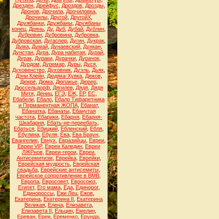
Дрезден
,
Дрейфус
,
Дроздов
,
Дрозды
,
Дронов
,
Дрочила
,
Дрочиловка
,
Дрочилы
,
Другой
,
ДругойХ
,
Дружбанки
,
Дружбаны
,
Дружбаны
конец
,
Дрянь
,
Ду
,
Дуб
,
Дубай
,
Дублин
,
Дубровин
,
Дубровина
,
Дубровка
,
Дубровская
,
Дугаспер
,
Дугин
,
Дукрак
,
Дума
,
Думай
,
Дунаевский
,
Дункан
,
Дунстан
,
Дура
,
Дура набитая
,
Дурай
,
Дурак
,
Дураки
,
Дурачки
,
Дурачок
,
Дурдом
,
Дуремар
,
Дуры
,
Дуся
,
Духовенство
,
Духовник
,
Дуэль
,
Дьяк
,
Дэни Клейн
,
Дюдяка-Хуяка
,
Дюков
,
Дюкрё
,
Дюма
,
Дюпакье
,
Дюрер
,
Дюссельдорф
,
Дягилев
,
Дядя
,
Дядя
Митя
,
Дёниц
,
ЕГЭ
,
ЕЖ
,
ЕР
,
ЕС
,
Ебабели
,
Ебало
,
Ебало Тифаретника
и Перманентная ЖОПА
,
Ебанат
,
Ебанатка
,
Ебанаты
,
Ебанутая
частота
,
Ебарики
,
Ебарня
,
Ебарня-
Шкабарня
,
Ебать-не-переебать
,
Ебаться
,
Ебицкий
,
Ебленский
,
Ебля
,
Ебулина
,
Ебуля
,
Ева
,
Ева Браун
,
Евангелие
,
Евнух
,
Евразийцы
,
Евреи
,
Евреи VIP
,
Евреи Каледин
,
Евреи
ЛЖРнов
,
Евреи-герои
,
Евреи.
Антисемитизм
,
Еврейка
,
Еврейки
,
Еврейская мудрость
,
Еврейская
свадьба
,
Еврейские антисемиты
,
Еврейское сопротивление в ВМВ
,
Европа
,
Евросовет
,
Евросоюз
,
Египет
,
Его мама
,
Еда
,
Единорог
,
Единороссы
,
Ежи Лец
,
Ежов
,
Екатерина
,
Екатерина II
,
Екатерина
Великая
,
Елена
,
Елизавета
,
Елизавета II
,
Ельцин
,
Емелин
,
Ереван
,
Ереи
,
Еременко
,
Ерунда
,