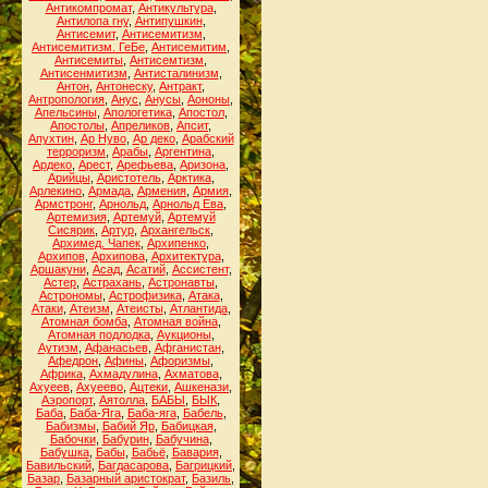
Антикомпромат
,
Антикультура
,
Антилопа гну
,
Антипушкин
,
Антисемит
,
Антисемитизм
,
Антисемитизм. ГеБе
,
Антисемитим
,
Антисемиты
,
Антисемтизм
,
Антисенмитизм
,
Антисталинизм
,
Антон
,
Антонеску
,
Антракт
,
Антропология
,
Анус
,
Анусы
,
Аононы
,
Апельсины
,
Апологетика
,
Апостол
,
Апостолы
,
Апреликов
,
Апсит
,
Апухтин
,
Ар Нуво
,
Ар деко
,
Арабский
терроризм
,
Арабы
,
Аргентина
,
Ардеко
,
Арест
,
Арефьева
,
Аризона
,
Арийцы
,
Аристотель
,
Арктика
,
Арлекино
,
Армада
,
Армения
,
Армия
,
Армстронг
,
Арнольд
,
Арнольд Ева
,
Артемизия
,
Артемуй
,
Артемуй
Сисярик
,
Артур
,
Архангельск
,
Архимед. Чапек
,
Архипенко
,
Архипов
,
Архипова
,
Архитектура
,
Аршакуни
,
Асад
,
Асатий
,
Ассистент
,
Астер
,
Астрахань
,
Астронавты
,
Астрономы
,
Астрофизика
,
Атака
,
Атаки
,
Атеизм
,
Атеисты
,
Атлантида
,
Атомная бомба
,
Атомная война
,
Атомная подлодка
,
Аукционы
,
Аутизм
,
Афанасьев
,
Афганистан
,
Афедрон
,
Афины
,
Афоризмы
,
Африка
,
Ахмадулина
,
Ахматова
,
Ахуеев
,
Ахуеево
,
Ацтеки
,
Ашкенази
,
Аэропорт
,
Аятолла
,
БАБЫ
,
БЫК
,
Баба
,
Баба-Яга
,
Баба-яга
,
Бабель
,
Бабизмы
,
Бабий Яр
,
Бабицкая
,
Бабочки
,
Бабурин
,
Бабучина
,
Бабушка
,
Бабы
,
Бабьё
,
Бавария
,
Бавильский
,
Багдасарова
,
Багрицкий
,
Базар
,
Базарный аристократ
,
Базиль
,