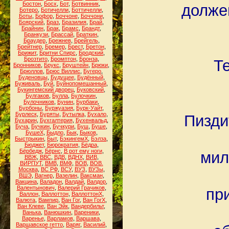
Бостон
,
Босх
,
Бот
,
Ботвинник
,
долже
Ботеро
,
Ботичелли
,
Боттичелли
,
Боты
,
Бофор
,
Боччоне
,
Боччони
,
Боярский
,
Браз
,
Бразилия
,
Брай
,
Брайнин
,
Брак
,
Брамс
,
Брандт
,
Бранкузи
,
Брассай
,
Браткин
,
Браудер
,
Брежнев
,
Брейгель
,
Брейтнер
,
Бремер
,
Брест
,
Бретон
,
Брижит
,
Бритни Спирс
,
Бродский
,
Брозтито
,
Бромптон
,
Бронза
,
Т
Бронников
,
Брукс
,
Бруштейн
,
Брюки
,
Брюллов
,
Брюс Виллис
,
Бугеро
,
Буденовцы
,
Будущее
,
Будённый
,
Буживаль
,
Буй
,
Буйнопомешанный
,
Букингемский дворец
,
Буковский
,
Булгаков
,
Булла
,
Булочкин
,
Булочников
,
Бунин
,
Бурбаки
,
Бурбоны
,
Буржуазия
,
Бурк-Уайт
,
Бурлеск
,
Буряты
,
Бутылка
,
Бухало
,
Пизди
Бухарин
,
Бухгалтерия
,
Бухенвальд
,
Буча
,
Бучкин
,
Бучкури
,
Буш
,
Буше
,
БушеХ
,
Быдло
,
Бык
,
Быков
,
Быстрыкин
,
Быт
,
БэкингемХ
,
Бэлза
,
Бюджет
,
Бюрократия
,
Бёдра
,
Бёрбедж
,
Бёрнс
,
В рот ему ноги
,
мил
ВВЖ
,
ВВС
,
ВДВ
,
ВДНХ
,
ВИВ
,
ВИРПУТ
,
ВМВ
,
ВМФ
,
ВОВ
,
ВОВ.
Москва
,
ВС РФ
,
ВСУ
,
ВУЗ
,
ВУЗы
,
ВШЭ
,
Вагнер
,
Вазелин
,
Ваксман
,
Вакцина
,
Валадон
,
Валдай
,
Валдор
,
Валентынович
,
Валерий Грачиков
,
пр
Валлон
,
Валлоттон
,
ВаллоттонХ
,
Валюта
,
Вампир
,
Ван Гог
,
Ван ГогХ
,
Ван Клеве
,
Ван Эйк
,
Вандербильт
,
Ванька
,
Ванюшкин
,
Вареники
,
Варенье
,
Варламов
,
Варшава
,
Варшавское гетто
,
Варяг
,
Василий
,