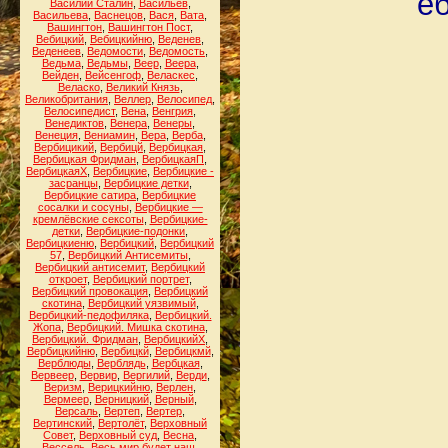
е
Василий Сталин
,
Васильев
,
Васильева
,
Васнецов
,
Вася
,
Вата
,
Вашингтон
,
Вашингтон Пост
,
Вебицкий
,
Вебицкийню
,
Веденев
,
Веденеев
,
Ведомости
,
Ведомость
,
Ведьма
,
Ведьмы
,
Веер
,
Веера
,
Вейден
,
Вейсенгоф
,
Веласкес
,
Веласко
,
Великий Князь
,
Великобритания
,
Веллер
,
Велосипед
,
Велосипедист
,
Вена
,
Венгрия
,
Венедиктов
,
Венера
,
Венеры
,
Венеция
,
Вениамин
,
Вера
,
Верба
,
Вербицикий
,
Вербицй
,
Вербицкая
,
Вербицкая Фридман
,
ВербицкаяП
,
ВербицкаяХ
,
Вербицкие
,
Вербицкие -
засранцы
,
Вербицкие детки
,
Вербицкие сатира
,
Вербицкие
сосалки и сосуны
,
Вербицкие —
кремлёвские сексоты
,
Вербицкие-
детки
,
Вербицкие-подонки
,
Вербицкиеню
,
Вербицкий
,
Вербицкий
57
,
Вербицкий Антисемиты
,
Вербицкий антисемит
,
Вербицкий
откроет
,
Вербицкий портрет
,
Вербицкий провокация
,
Вербицкий
скотина
,
Вербицкий уязвимый
,
Вербицкий-педофиляка
,
Вербицкий.
Жопа
,
Вербицкий. Мишка скотина
,
Вербицкий. Фридман
,
ВербицкийХ
,
Вербицкийню
,
Вербицкй
,
Вербицкмй
,
Верблюды
,
Верблядь
,
Вербцкая
,
Вервеер
,
Вервир
,
Вергилий
,
Верди
,
Веризм
,
Верицкийню
,
Верлен
,
Вермеер
,
Верницкий
,
Верный
,
Версаль
,
Вертеп
,
Вертер
,
Вертинский
,
Вертолёт
,
Верховный
Совет
,
Верховный суд
,
Весна
,
Вессель
,
Весь мир будет наш
,