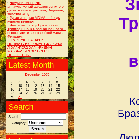
З
·
Неудивительно, что
антикультурный афедрон вонючего
дизентерийного разлива, Веденеев,
замочил жену.
Тр
·
Тупая и подлая МОМА — блядь
невежественная.
·
Индейские вожди Бразильский
Триппер и Панк Обосцанное Ебало—
верные други вечнозелёной манды
Фридман.
·
ГРЯЗНУЮ, БАЗАРНУЮ
ПОШЛЯТИНУ ПОМЕСТИЛА СУКА
ЛЮЛЯ-ПЕРДЮЛЯ ФРИДМАН,
КОТОРАЯ ЧИСЛИТ СЕБЯ
в
ПОЭТЕССОЙ.
Latest Month
December 2035
1
2
3
4
5
6
7
8
9
10
11
12
13
14
15
16
17
18
19
20
21
22
23
24
25
26
27
28
29
30
31
К
Search
Браз
Search:
Category:
Люл