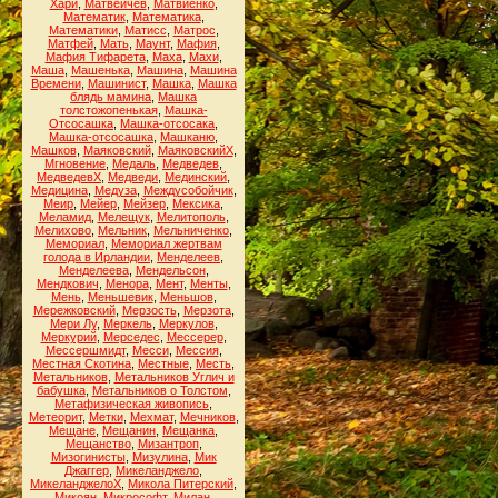
Хари
,
Матвейчев
,
Матвиенко
,
Математик
,
Математика
,
Математики
,
Матисс
,
Матрос
,
Матфей
,
Мать
,
Маунт
,
Мафия
,
Мафия Тифарета
,
Маха
,
Махи
,
Маша
,
Машенька
,
Машина
,
Машина
Времени
,
Машинист
,
Машка
,
Машка
блядь мамина
,
Машка
толстожопенькая
,
Машка-
Отсосашка
,
Машка-отсосака
,
Машка-отсосашка
,
Машканю
,
Машков
,
Маяковский
,
МаяковскийХ
,
Мгновение
,
Медаль
,
Медведев
,
МедведевХ
,
Медведи
,
Мединский
,
Медицина
,
Медуза
,
Междусобойчик
,
Меир
,
Мейер
,
Мейзер
,
Мексика
,
Меламид
,
Мелещук
,
Мелитополь
,
Мелихово
,
Мельник
,
Мельниченко
,
Мемориал
,
Мемориал жертвам
голода в Ирландии
,
Менделеев
,
Менделеева
,
Мендельсон
,
Мендкович
,
Менора
,
Мент
,
Менты
,
Мень
,
Меньшевик
,
Меньшов
,
Мережковский
,
Мерзость
,
Мерзота
,
Мери Лу
,
Меркель
,
Меркулов
,
Меркурий
,
Мерседес
,
Мессерер
,
Мессершмидт
,
Месси
,
Мессия
,
Местная Скотина
,
Местные
,
Месть
,
Метальников
,
Метальников Углич и
бабушка
,
Метальников о Толстом
,
Метафизическая живопись
,
Метеорит
,
Метки
,
Мехмат
,
Мечников
,
Мещане
,
Мещанин
,
Мещанка
,
Мещанство
,
Мизантроп
,
Мизогинисты
,
Мизулина
,
Мик
Джаггер
,
Микеланджело
,
МикеланджелоХ
,
Микола Питерский
,
Микоян
,
Микрософт
,
Милан
,