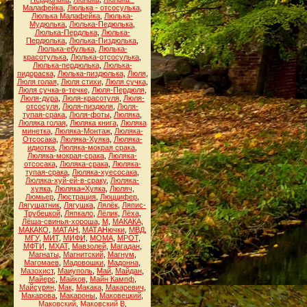
Малафейка
,
Люлька - отсосулька
,
Люлька Малафейка
,
Люлька-
Мудюлька
,
Люлька-Педюлька
,
Люлька-Пердлька
,
Люлька-
Пердюлька
,
Люлька-Пиздюлька
,
Люлька-ебулька
,
Люлька-
красотулька
,
Люлька-отсосулька
,
Люлька-пердюлька
,
Люлька-
пидораска
,
Люлька-пиздюлька
,
Люля
,
Люля голая
,
Люля стихи
,
Люля сучка
,
Люля сучка-в-течке
,
Люля-Пердюля
,
Люля-дура
,
Люля-красотуля
,
Люля-
отсосуля
,
Люля-пиздюля
,
Люля-
тупая-срака
,
Люля-фоты
,
Люляка
,
Люляка голая
,
Люляка книга
,
Люляка
минетка
,
Люляка-Монтаж
,
Люляка-
Отсосака
,
Люляка-Хуяка
,
Люляка-
идиотка
,
Люляка-мокрая срака
,
Люляка-мокрая-срака
,
Люляка-
отсосака
,
Люляка-срака
,
Люляка-
тупая-срака
,
Люляка-хуесосака
,
Люляка-хуй-ей-в-сраку
,
Люляка-
хуяка
,
Люляка=Хуяка
,
Люляч
,
Люмьер
,
Люстрация
,
Люццифер
,
Лягушатник
,
Лягушка
,
Лялёк
,
Ляпис-
Трубецкой
,
Ляпкало
,
Лёлик
,
Лёха
,
Лёша-свинья-хороша
,
М
,
МАКАКА
,
МАКАКО
,
МАТАН
,
МАТАНючки
,
МВД
,
МГУ
,
МИТ
,
МИФИ
,
МОМА
,
МРОТ
,
МФТИ
,
МХАТ
,
Мавзолей
,
Магадан
,
Магнаты
,
Магнитский
,
Магнум
,
Магомаев
,
Мадовошки
,
Мадонна
,
Мазохист
,
Маиуполь
,
Май
,
Майдан
,
Майерс
,
Майков
,
Майн Кампф
,
Майсурян
,
Мак
,
Макака
,
Макаревич
,
Макарова
,
Макароны
,
Маковецкий
,
Маковский
,
Маковский В
,