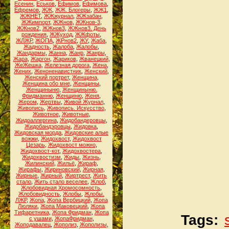
Есенин
,
Еськов
,
Ефимов
,
Ефимова
,
Ефремов
,
ЖЖ
,
ЖЖ. Блогеры
,
ЖЖ1
,
ЖЖНЕТ
,
ЖЖжурнал
,
ЖЖзабан
,
ЖЖимпорт
,
ЖЖнов
,
ЖЖнов-3
,
ЖЖнов2
,
ЖЖнов3
,
ЖЖнов3. День
рождения
,
ЖЖуход
,
ЖЖфоты
,
ЖЛЖР
,
ЖОПА
,
ЖРнов2
,
ЖУ
,
Жаба
,
Жадность
,
Жалоба
,
Жалобы
,
Жандармы
,
Жанна
,
Жанр
,
Жанры
,
Жара
,
Жаргон
,
Жариков
,
Жванецкий
,
ЖеЖешка
,
Железная дорога
,
Жена
,
Жених
,
Женоненавистник
,
Женский
,
Женский портрет
,
Женщина
,
Женщина обо мне
,
Женщины
,
Женщиныню
,
Женщиныню.
Фридманню
,
Женщиню
,
Женя
,
Жером
,
Жертвы
,
Живой Журнал
,
Живопись
,
Живопись. Искусство
,
Животное
,
Животные
,
Жидоаллергина
,
Жидобандеровцы
,
Жидобандэровцы
,
Жидовка
,
Жидовская морда
,
Жидовские алые
вожжи
,
Жидохвост
,
Жидохвост
Цезарь
,
Жидохвост можно
,
Жидохвост-кот
,
Жидохвостера
,
Жидохвостизм
,
Жиды
,
Жизнь
,
Жилинский
,
Жильё
,
Жираф
,
Жирафы
,
Жириновский
,
Жирная
,
Жирные
,
Жирный
,
Жиртрест
,
Жить
стало
,
Жить стало веселее
,
Жлоб
,
Жлобовидная Хромосомность
,
Жлобовидность
,
Жлобы
,
Жлобы.
ЛЖР
,
Жопа
,
Жопа Вербицкий
,
Жопа
Люляки
,
Жопа Маковецкий
,
Жопа
Тифаретника
,
Жопа Фридман
,
Жопа
Tags:
с ушами
,
ЖопаФридман
,
Жоподавалец
,
Жополиз
,
Жополизы
,