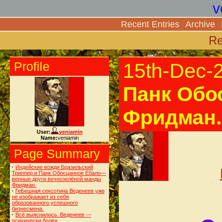
v
Recent Entries
Archive
Re
Profile
15th-Dec-
Панк Обо
Фридман.
User:
veniamin
Name:
veniamin
Page Summary
·
Индейские вожди Бразильский
Триппер и Панк Обосцанное Ебало—
верные други вечнозелёной манды
Фридман.
·
ГеБешная сексотина Веденеев уже
не изображает из себя
образованного успешного
бизнесмена.
·
Всё выяснилось. Веденеев —
психически болен.