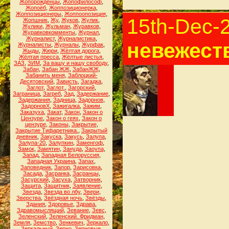
Жопорожденцы
,
Жопофилософ
,
Жопоёб
,
Жоппозиционерка
,
Жоппозиционеры
,
Жоппоопозиция
,
15th-Dec-
Жопшник
,
Жу
,
Жуков
,
Жулик
,
Жулики
,
Жульман
,
Журавков
,
Журавковкомменты
,
Журнал
,
Журналист
,
Журналистика
,
невежест
Журналисты
,
Журналы
,
Журфак
,
Жыды
,
Жюри
,
Жёлтая дорога
,
Жёлтая пресса
,
Жёлтые листья
,
ЗАЗ
,
ЗИМ
,
За вашу и нашу свободу
,
Забан
,
Забан ЖЖ
,
ЗабанЖЖ
,
Забанить меня
,
Заблоцкий-
Десятовский
,
Зависть
,
Загадка
,
Заглот
,
Заглот.
,
Загорский
,
Заграница
,
Загреб
,
Зад
,
Задержание
,
Задержания
,
Задница
,
Задорнов
,
ЗадорновХ
,
Зажигалка
,
Зажим
,
Заказуха
,
Закат
,
Закон
,
Закон о
Цензуре
,
Закон о геях
,
Закон о
цензуре
,
Законы
,
Закрытие
,
Закрытие Тифаретника.
,
Закрытый
дневник
,
Закуска
,
Закусь
,
Залупа
,
Залупа-20
,
Залупкин
,
Заменгоф
,
Замок
,
Замятин
,
Зануда
,
Заоупа
,
Запад
,
Западная Белоруссия
,
Западная Украина
,
Запах
,
Заповедник
,
Запор
,
Зарисовка
,
Засада
,
Засранка
,
Засранцы
,
Засурский
,
Засуха
,
Затворник
,
Защита
,
Защитник
,
Заявление
,
Звезда
,
Звезда во лбу
,
Звери
,
Зверства
,
Звёздная ночь
,
Звёзды
,
Здания
,
Здоровье
,
Здрава
,
Здравомыслящий
,
Зевание
,
Зевс
,
Зеленский
,
Зеленский. Фридман
,
Земля
,
Земство
,
Зенкевич
,
Зеркало
,
Зеркальный
,
Зерно
,
Зерновые
,