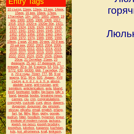
Entry Tags
горяч
10 съезд
,
11век
,
12век
,
13 век
,
14век
,
15век
,
16 век
,
16век
,
17век
,
17октября
,
18+
,
1891
,
1893
,
18век
,
19
век
,
1900
,
1905
,
1906
,
1909
,
1917
,
1918
,
1919
,
1920-е
,
1920е-30е
,
1921
,
1922
,
1924
,
1926
,
1929
,
1933
,
1935
,
Люльк
1937
,
1941
,
1942
,
1944
,
1945
,
1947
,
1952
,
1953
,
1956
,
1958
,
1960
,
1964
,
1968
,
1972
,
1974
,
1989
,
1995
,
1999
,
19век
,
2 мая
,
20 век
,
20-век
,
20-й век
,
20-ый век
,
2002
,
2003
,
2004
,
2006
,
2010
,
2011
,
2012
,
2013
,
2014
,
2015
,
2016
,
2017
,
2018
,
2019
,
2020
,
2021
,
2022
,
2023
,
2024
,
2025
,
2026
,
20век
,
20см
,
21 Октября
,
21век
,
23
февраля
,
25 лет
,
27 февраля
,
27
января
,
30-е
,
3d
,
5 марта
,
53
,
531
,
57
,
5772
,
630
,
66300
,
666
,
7 октября
,
70-
е
,
70-е годы
,
70лет
,
777
,
88
,
9-ое
марта
,
9/11
,
90-е
,
920
,
:Адамс
,
XVII
съезд
,
a_n_d_r_u_s_h_a
,
abuse
,
aladdin_sane
,
anti-russian
,
anti-
semitism
,
anticlericalism
,
avla
,
bband
,
beef
,
beefeater
,
beilby
,
big bang
,
billy`s
band
,
bipedal
,
boobs
,
breaking news
,
cannes
,
ciu
,
cnn
,
congratulations
,
copyright
,
cuckold
,
cunt
,
dece
,
diapers
,
dugasper
,
dugusper
,
dw
,
einstein
,
eksray
,
eliyahu
,
email
,
english
,
erlang
,
fart
,
fat
,
filthy
,
filton
,
giphy
,
google
,
gudrun
,
hitler
,
hoodlum
,
hyperion
,
imgur
,
institute of modern russia
,
jackass
,
jewish
,
joe pesci
,
joseph brodsky
,
josephus
,
jukebox
,
kaganov
,
kazhdan
,
kds
,
kot_afromeeva
,
krall
,
lenkasm
,