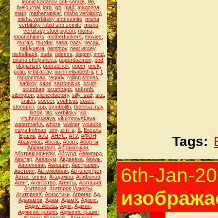
leonid kaganov anti-semite
,
life
,
livejournal
,
lorp
,
lqp
,
mad
,
madonna
,
math
,
mathematiker
,
misha verbitsky
,
misha verbitsky anti-semite
,
misha
verbitsky rabid anti-semite
,
misha
verbitsky stool pigeon
,
moma
,
moonshiners
,
motherfuckers
,
movies
,
murals
,
murder
,
nasa
,
nazy
,
necax
,
neklyueva
,
nemtsov
,
new jersey
,
nickelback
,
nude
,
odessa
,
olegmi
,
ontd
,
oxana chelysheva
,
paperdaemon
,
phd
,
plagiarism
,
podrabinek
,
poper
,
prick
,
putin
,
q-bit array
,
quinn elisabeth ii
,
r_l
,
randomman
,
regoriy
,
rolling stones
,
sadkov
,
sane
,
sardonicus
,
scum
,
scumbag
,
scumbags
,
sekreth
,
siblington
,
silencefactory
,
silly_sad
,
slut
,
snitch
,
soccer
,
souffleur
,
space
,
stomahin
,
sup
,
symbolith
,
theresa may
,
tiktok
,
tits
,
verbitsky
,
vip
,
vituhnovskaya
,
vitukhnovskaya
,
watermarks
,
whore
,
wieiner
,
youtube
,
yulya fridman
,
zim
,
zim_a
,
Ё
,
Ёксель
,
Ёршик
,
Аvla
,
АНУС
,
АТУ
,
АФОН
,
Tags:
Абакумов
,
Абель
,
Аборт
,
Аборты
,
Абрамович
,
Абрамочкин
,
Абстракционизм
,
Абсурд
,
Авангард
,
Аватар
,
Аввакум
,
Авдеевка
,
Авель
,
Авиалинии
,
Авиация
,
Австралия
,
6th-Jan-2
Австрия
,
Автомобили
,
Автопортрет
,
Автостоянка
,
Агадамов
,
Агафонов
,
Агент
,
Агентство
,
Агенты
,
Агитация
,
Агитпроп
,
Агитпроп Идиоты
,
изобража
АгитпропХ
,
Агностики
,
Агрегат
,
Ад
,
Адагамов
,
Адам
,
АдамХ
,
Адамс
,
Аддис-Абеба
,
Адик
,
Админ
,
Администрация
,
Администрация
Живого Журнала.
,
Адмирал
,