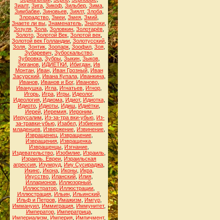
Зиалт
,
Зига
,
Зикоф
,
Зильбер
,
Зима
,
Зимбабве
,
Зиновьев
,
Зиялт
,
Злоба
,
Злорадство
,
Змеи
,
Змея
,
Змий
,
Знаете ли вы
,
Знаменатель
,
Знатоки
,
Зозуля
,
Зола
,
Золовкин
,
Золотарёв
,
Золото
,
Золотой Век
,
Золотой век
,
Золотой век Голландии
,
Золотусский
,
Золя
,
Зонтик
,
Зоопарк
,
Зоофил
,
Зоя
,
Зубаревич
,
Зубоскальство
,
Зубровка
,
Зубры
,
Зыкин
,
Зыков
,
Зюганов
,
ИДИЁТКИ
,
Ибигдан
,
Ив
Монтан
,
Иван
,
Иван Грозный
,
Иван
Засурский
,
Ивана Купала
,
Иванкина
,
Иванов
,
Иванов и Бог
,
Иваново
,
Иванушка
,
Игла
,
Игнатьев
,
Игнор
,
Игорь
,
Игра
,
Игры
,
Идеолог
,
Идеология
,
Идиома
,
Идиот
,
Идиотка
,
Идиото
,
Идиоты
,
Идиш
,
Идиётки
,
Иерей
,
Иеремия
,
Иероним
,
Иерусалим
,
Из-за-тра вки-убью
,
Из-
за-травки-убью
,
Изабел
,
Избиение
младенцев
,
Извержение
,
Извинение
,
Извращенец
,
Извращение
,
Извращения
,
Извращенка
,
Извращенцы
,
Изгнание
,
Издевательство
,
Изобилие
,
Израиль
,
Израиль. Евреи
,
Израильская
агрессия
,
Изумруд
,
Ииу Сусираджа
,
Икинс
,
Икона
,
Иконы
,
Икра
,
Икусство
,
Иланский
,
Илия
,
Илларионов
,
Иллюзорный
,
Иллюстратор
,
Иллюстрации
,
Иллюстрация
,
Ильин
,
Ильинский
,
Ильф и Петров
,
Имажизм
,
Имгур
,
Иммануил
,
Иммиграция
,
Иммунитет
,
Император
,
Императрица
,
Империализм
,
Империя
,
Импичмент
,