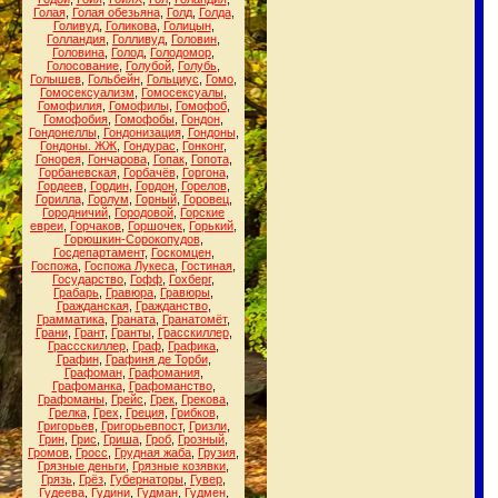
Голая
,
Голая обезьяна
,
Голд
,
Голда
,
Голивуд
,
Голикова
,
Голицын
,
Голландия
,
Голливуд
,
Головин
,
Головина
,
Голод
,
Голодомор
,
Голосование
,
Голубой
,
Голубь
,
Голышев
,
Гольбейн
,
Гольциус
,
Гомо
,
Гомосексуализм
,
Гомосексуалы
,
Гомофилия
,
Гомофилы
,
Гомофоб
,
Гомофобия
,
Гомофобы
,
Гондон
,
Гондонеллы
,
Гондонизация
,
Гондоны
,
Гондоны. ЖЖ
,
Гондурас
,
Гонконг
,
Гонорея
,
Гончарова
,
Гопак
,
Гопота
,
Горбаневская
,
Горбачёв
,
Горгона
,
Гордеев
,
Гордин
,
Гордон
,
Горелов
,
Горилла
,
Горлум
,
Горный
,
Горовец
,
Городничий
,
Городовой
,
Горские
евреи
,
Горчаков
,
Горшочек
,
Горький
,
Горюшкин-Сорокопудов
,
Госдепартамент
,
Госкомцен
,
Госпожа
,
Госпожа Лукеса
,
Гостиная
,
Государство
,
Гофф
,
Гохберг
,
Грабарь
,
Гравюра
,
Гравюры
,
Гражданская
,
Гражданство
,
Грамматика
,
Граната
,
Гранатомёт
,
Грани
,
Грант
,
Гранты
,
Грасскиллер
,
Грассскиллер
,
Граф
,
Графика
,
Графин
,
Графиня де Торби
,
Графоман
,
Графомания
,
Графоманка
,
Графоманство
,
Графоманы
,
Грейс
,
Грек
,
Грекова
,
Грелка
,
Грех
,
Греция
,
Грибков
,
Григорьев
,
Григорьевпост
,
Гризли
,
Грин
,
Грис
,
Гриша
,
Гроб
,
Грозный
,
Громов
,
Гросс
,
Грудная жаба
,
Грузия
,
Грязные деньги
,
Грязные козявки
,
Грязь
,
Грёз
,
Губернаторы
,
Гувер
,
Гудеева
,
Гудини
,
Гудман
,
Гудмен
,