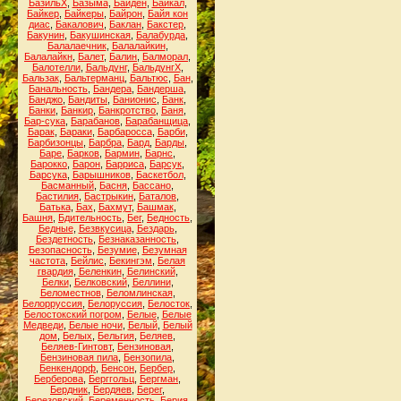
БазильХ
,
Базыма
,
Байден
,
Байкал
,
Байкер
,
Байкеры
,
Байрон
,
Байя кон
диас
,
Бакалович
,
Баклан
,
Бакстер
,
Бакунин
,
Бакушинская
,
Балабурда
,
Балалаечник
,
Балалайкин
,
Балалайкн
,
Балет
,
Балин
,
Балморал
,
Балотелли
,
Бальдунг
,
БальдунгХ
,
Бальзак
,
Бальтерманц
,
Бальтюс
,
Бан
,
Банальность
,
Бандера
,
Бандерша
,
Банджо
,
Бандиты
,
Банионис
,
Банк
,
Банки
,
Банкир
,
Банкротство
,
Баня
,
Бар-сука
,
Барабанов
,
Барабанщица
,
Барак
,
Бараки
,
Барбаросса
,
Барби
,
Барбизонцы
,
Барбра
,
Бард
,
Барды
,
Баре
,
Барков
,
Бармин
,
Барнс
,
Барокко
,
Барон
,
Барриса
,
Барсук
,
Барсука
,
Барышников
,
Баскетбол
,
Басманный
,
Басня
,
Бассано
,
Бастилия
,
Бастрыкин
,
Баталов
,
Батька
,
Бах
,
Бахмут
,
Башмак
,
Башня
,
Бдительность
,
Бег
,
Бедность
,
Бедные
,
Безвкусица
,
Бездарь
,
Бездетность
,
Безнаказанность
,
Безопасность
,
Безумие
,
Безумная
частота
,
Бейлис
,
Бекингэм
,
Белая
гвардия
,
Беленкин
,
Белинский
,
Белки
,
Белковский
,
Беллини
,
Беломестнов
,
Беломлинская
,
Белорруссия
,
Белоруссия
,
Белосток
,
Белостокский погром
,
Белые
,
Белые
Медведи
,
Белые ночи
,
Белый
,
Белый
дом
,
Белых
,
Бельгия
,
Беляев
,
Беляев-Гинтовт
,
Бензиновая
,
Бензиновая пила
,
Бензопила
,
Бенкендорф
,
Бенсон
,
Бербер
,
Берберова
,
Берггольц
,
Бергман
,
Бердник
,
Бердяев
,
Берег
,
Березовский
,
Беременность
,
Берия
,