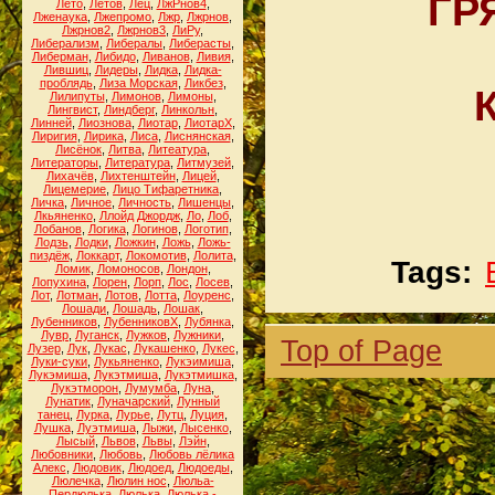
ГР
Лето
,
Летов
,
Лец
,
ЛжРнов4
,
Лженаука
,
Лжепромо
,
Лжр
,
Лжрнов
,
Лжрнов2
,
Лжрнов3
,
ЛиРу
,
Либерализм
,
Либералы
,
Либерасты
,
Либерман
,
Либидо
,
Ливанов
,
Ливия
,
Лившиц
,
Лидеры
,
Лидка
,
Лидка-
проблядь
,
Лиза Морская
,
Ликбез
,
Лилипуты
,
Лимонов
,
Лимоны
,
Лингвист
,
Линдберг
,
Линкольн
,
Линней
,
Лиознова
,
Лиотар
,
ЛиотарХ
,
Лиригия
,
Лирика
,
Лиса
,
Лиснянская
,
Лисёнок
,
Литва
,
Литеатура
,
Литераторы
,
Литература
,
Литмузей
,
Лихачёв
,
Лихтенштейн
,
Лицей
,
Лицемерие
,
Лицо Тифаретника
,
Личка
,
Личное
,
Личность
,
Лишенцы
,
Лкьяненко
,
Ллойд Джордж
,
Ло
,
Лоб
,
Лобанов
,
Логика
,
Логинов
,
Логотип
,
Лодзь
,
Лодки
,
Ложкин
,
Ложь
,
Ложь-
пиздёж
,
Локкарт
,
Локомотив
,
Лолита
,
Tags:
Ломик
,
Ломоносов
,
Лондон
,
Лопухина
,
Лорен
,
Лорп
,
Лос
,
Лосев
,
Лот
,
Лотман
,
Лотов
,
Лотта
,
Лоуренс
,
Лошади
,
Лошадь
,
Лошак
,
Лубенников
,
ЛубенниковХ
,
Лубянка
,
Лувр
,
Луганск
,
Лужков
,
Лужники
,
Top of Page
Лузер
,
Лук
,
Лукас
,
Лукашенко
,
Лукес
,
Луки-суки
,
Лукьяненко
,
Лукэимиша
,
Лукэмиша
,
Лукэтмиша
,
Лукэтмишка
,
Лукэтморон
,
Лумумба
,
Луна
,
Лунатик
,
Луначарский
,
Лунный
танец
,
Лурка
,
Лурье
,
Лутц
,
Луция
,
Лушка
,
Луэтмиша
,
Лыжи
,
Лысенко
,
Лысый
,
Львов
,
Львы
,
Лэйн
,
Любовники
,
Любовь
,
Любовь лёлика
Алекс
,
Людовик
,
Людоед
,
Людоеды
,
Люлечка
,
Люлин нос
,
Люльа-
Пердюлька
,
Люлька
,
Люлька -