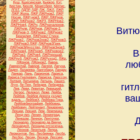
Куш
,
Кшесинская
,
Кьюкор
,
Кэт
,
Кюстин
,
Кюхля
,
Кёнигсберг
,
Кёртис
,
ЛГБТ
,
ЛДПР
,
ЛДР
,
ЛЖ
,
ЛЖЛ
,
ЛЖР
,
ЛЖР Жопа
,
ЛЖР ЛЖРнов2
,
ЛЖР
Носик
,
ЛЖР-нов3
,
ЛЖР. ЛЖРнов
,
ЛЖР. ЛЖРнов2
,
ЛЖР3
,
ЛЖРНов2
,
ЛЖРНов4
,
ЛЖРн
,
ЛЖРначалонов
,
Витю
ЛЖРнлв
,
ЛЖРнов
,
ЛЖРнов-2
,
ЛЖРнов-3
,
ЛЖРнов2
,
ЛЖРнов2
Бразилия
,
ЛЖРнов2 Стихи
,
ЛЖРнов2.
,
ЛЖРнов2нов2
,
ЛЖРнов3
,
ЛЖРнов3 ЛЖР
,
ЛЖРнов3Грек
,
ЛЖРнов3Икусство
,
ЛЖРнов3нов3
,
В
ЛЖРнов4
,
ЛЖРнов5
,
ЛЖРновое2
,
ЛЖРов2
,
ЛЖРов4
,
ЛЖРпрощай
,
ЛЖРпуб
,
ЛЖРтов2
,
ЛЖРуход1
,
ЛЖр
,
лю
ЛЖрнов
,
ЛЖрнов2
,
Лавра
,
Лаврентий
,
Лавров
,
Лагеря
,
Лагуна
,
Ладен
,
Лазарева
,
Лангобард
,
Ландау
,
Ланкар
,
Лань
,
Ларионов
,
Лариса
,
Лариса Гнаткевич
,
Лариска
,
Ларссон
,
Латвия
,
Латынина
,
Латынь
,
Лашез
,
гит
Лгун
,
Ле Пен
,
Лебедев
,
Лебедева
,
Лев
,
Леви
,
Левитан
,
Левицкий
,
Легрос
,
Ледокол
,
Леже
,
Лейба
,
ва
Лейбов
,
Лейбов Дорога уходит
вдаль...
,
ЛейбовХ
,
Лейбова Гора
,
Лейбовбиография
,
Лейбовиц
,
Лейбович
,
Лейтенант
,
Лекаренко
,
Лекции
,
Лекция
,
Лем
,
Лемпицка
,
Ленд-лиз
,
Ленин
,
Ленинград
,
Д
Ленказм
,
Леннон
,
Ленточки
,
Леонардо
,
Леонардо да Винчи
,
ЛеонардоХ
,
Леонида-отсосючка
,
Леонов
,
Леонтьев
,
Лепра
,
Лермонтов
,
Лес
,
Лесбиянки
,
Лесбо
,
Лесбос
,
Лесин
,
Лесков
,
Лессинг
,