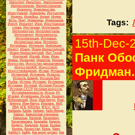
Импотент
,
Импотент.
,
Импотенция
,
Импресионизм
,
Импрессионизм
,
Инагенты
,
Инакомыслие
,
Инаугурация
,
Инвалиды
,
Ингушетия
,
Индеец
,
Индейцы
,
Индия
,
Индия.
Tags:
Фоты
,
Инет
,
Инженеры
,
Инквизиция
,
Инкуб
,
Иноагент
,
Инок
,
Иностранные
слова
,
Инстаграм
,
Интеграция
,
Интеллектуал
,
Интеллектуалы
,
Интеллигент
,
Интеллигенты
,
Интеллигенция
,
Интервью
,
15th-Dec-
Интересные лица
,
Интернет
,
Интерфакс
,
Интерьер
,
Инфляция
,
Инцест
,
Иоанн
,
Иоанн Кронштадский
,
Панк Обо
Иоанн Кронштадтский
,
Ион Тихий
,
Ионтихий
,
Иосиф
,
Ирак
,
Иран
,
Ирина
,
Ирландия
,
Ирматов
,
Ирония
,
Искусство
,
Искусство декоративное
,
Фридман.
ИскусствоЖЖ
,
ИскусствоХ
,
Искусствоведение
,
Ислам
,
Испания
,
Испанский
,
Исповедь
,
Исраэлс
,
Исраэль Шамир
,
Иссахар Бер
Рыбак
,
Истина
,
Истомин
,
Истомина
,
Историки
,
История
,
История России
,
История СССР
,
История искусств
,
Историяжидохвоста
,
Исход
,
Ит
,
Италия
,
Иудейщина
,
Ихлов
,
Ищенко
,
Йобачевский
,
Йога
,
Йом Кипур
,
Йом-
Киппур
,
Йом-Кипур
,
Йорданс
,
КАЛ
,
КВД
,
КГБ
,
КЛОНЫ
,
КПСС
,
КСП
,
Кабаева
,
Кабак
,
Кабаре
,
Кабо-Верде
,
Кавказ
,
Кавказская пленница
,
Кавказцы
,
Каганов
,
Каганович
,
Кагановмама
,
Каддафи
,
Кадило
,
Кадмус
,
Кадыров
,
Казак
,
Казаки
,
Казань
,
Казахстан
,
Казнь
,
Каин
,
Кайботт
,
Кайф
,
Как меня читают
,
Как