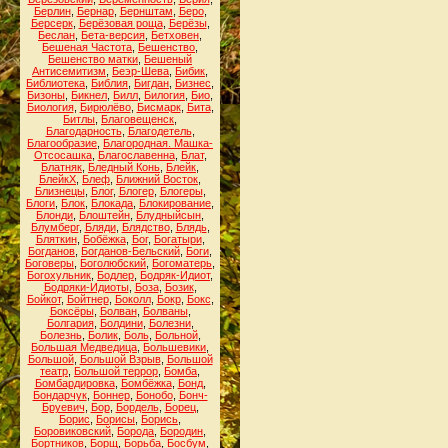
Берлин
,
Бернар
,
Бернштам
,
Беро
,
Берсерк
,
Берёзовая роща
,
Берёзы
,
Беслан
,
Бета-версия
,
Бетховен
,
Бешеная Частота
,
Бешенство
,
Бешенство матки
,
Бешеный
Антисемитизм
,
Беэр-Шева
,
Бибик
,
Библиотека
,
Библия
,
Бигдан
,
Бизнес
,
Бизоны
,
Бикнел
,
Билл
,
Билогия
,
Био
,
Биология
,
Бирюлёво
,
Бисмарк
,
Бита
,
Битлы
,
Благовещенск
,
Благодарность
,
Благодетель
,
Благообразие
,
Благородная. Машка-
Отсосашка
,
Благославенна
,
Блат
,
Блатняк
,
Бледный Конь
,
Блейк
,
БлейкХ
,
Блеф
,
Ближний Восток
,
Близнецы
,
Блог
,
Блогер
,
Блогеры
,
Блоги
,
Блок
,
Блокада
,
Блокирование
,
Блонди
,
Блоштейн
,
Блудныйсын
,
Блумберг
,
Бляди
,
Блядство
,
Блядь
,
Бляткин
,
Бобёжка
,
Бог
,
Богатыри
,
Богданов
,
Богданов-Бельский
,
Боги
,
Боговеры
,
Боголюбский
,
Богоматерь
,
Богохульник
,
Бодлер
,
Бодряк-Идиот
,
Бодряки-Идиоты
,
Боза
,
Бозик
,
Бойкот
,
Бойтнер
,
Боколл
,
Бокр
,
Бокс
,
Боксёры
,
Болван
,
Болваны
,
Болгария
,
Болдини
,
Болезни
,
Болезнь
,
Болик
,
Боль
,
Больной
,
Большая Медведица
,
Большевики
,
Большой
,
Большой Взрыв
,
Большой
театр
,
Большой террор
,
Бомба
,
Бомбардировка
,
Бомбёжка
,
Бонд
,
Бондарчук
,
Боннер
,
Бонобо
,
Бонч-
Бруевич
,
Бор
,
Бордель
,
Борец
,
Борис
,
Борисы
,
Борись
,
Боровиковский
,
Борода
,
Бородин
,
Бортников
,
Борщ
,
Борьба
,
Босбум
,