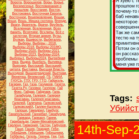
Ворота
,
Ворошилов
,
Воры
,
Ворьё
,
Воскресенье
,
Воспоминания о
прошлом
,
Восстание
,
Восток
,
Востоковед
,
Восточная Европа
,
Восточное
,
Воцерковление
,
Вошак
,
Воши
,
Вошь. Мишка скотина
,
Вперде
,
Враги
,
Врангель
,
Врачи
,
Врубель
,
Вселенная
,
Вселеннная
,
Всех
банить
,
Всортире
,
Всхлипы
,
Всё с
заглотом
,
Вторая армия
,
Вузы
,
Вулкан
,
Вшивости
,
Выбегалло
,
Выборы
,
Выборы - 2018
,
Выборы-2018
,
Выборы-2018Ю
,
Выборы-2020
,
Выборы-2021
,
Выборы-2023
,
Выборы-2024
,
Выборы1
,
Выборы2024
,
Выгребная
яма
,
Выдра
,
Выебать
,
Выпивка
,
Выродки
,
Высоцкий
,
Высоцкий-
цитата
,
Выставка
,
Высшая Власть
,
Выходной
,
Вышнеградский
,
Вьетнам
,
Вюнючка
,
Вяземский
,
ГБ
,
ГМИИ
,
ГНУСЬ
,
ГПУ
,
ГРУ
,
ГТО
,
Габриэль
,
Гагарин
,
Газ
,
Газа
,
Газдаров
,
Газета
,
Газета.Ру
,
Газовки
,
Газпром
,
Гай
Фокс
,
Гайдар
,
Гайдпарк
,
Гала
,
Галабурда
,
Галерея
,
Галерея
Tags:
Красавиц
,
Галерея красавиц
,
Галилей
,
Галичина
,
Галковский
,
Убийст
ГалковскийХ
,
Галлен-Каллела
,
Галоши
,
Гамадрил
,
Гамбург
,
Ганапольский
,
Ганнибал
,
Гарабурда
,
Гарвард
,
Гарварл
,
Гарем
,
Гарибальди
,
Гарин-Михайловский
,
14th-Sep-
Гарленд
,
Гармония
,
Гастон
,
Гафуров
,
Гаше
,
Гашек
,
Гвардия
,
ГеБе
,
ГеБеШник
,
ГеБешник
,
ГеБешники
,
Геббельс
,
Гегель
,
Геенна
,
Геи
,
Гей
,