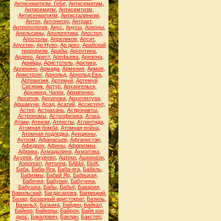
Антисемитизм. ГеБе
,
Антисемитим
,
Антисемиты
,
Антисемтизм
,
Антисенмитизм
,
Антисталинизм
,
Антон
,
Антонеску
,
Антракт
,
Антропология
,
Анус
,
Анусы
,
Аононы
,
Апельсины
,
Апологетика
,
Апостол
,
Апостолы
,
Апреликов
,
Апсит
,
Апухтин
,
Ар Нуво
,
Ар деко
,
Арабский
терроризм
,
Арабы
,
Аргентина
,
Ардеко
,
Арест
,
Арефьева
,
Аризона
,
Арийцы
,
Аристотель
,
Арктика
,
Арлекино
,
Армада
,
Армения
,
Армия
,
Армстронг
,
Арнольд
,
Арнольд Ева
,
Артемизия
,
Артемуй
,
Артемуй
Сисярик
,
Артур
,
Архангельск
,
Архимед. Чапек
,
Архипенко
,
Архипов
,
Архипова
,
Архитектура
,
Аршакуни
,
Асад
,
Асатий
,
Ассистент
,
Астер
,
Астрахань
,
Астронавты
,
Астрономы
,
Астрофизика
,
Атака
,
Атаки
,
Атеизм
,
Атеисты
,
Атлантида
,
Атомная бомба
,
Атомная война
,
Атомная подлодка
,
Аукционы
,
Аутизм
,
Афанасьев
,
Афганистан
,
Афедрон
,
Афины
,
Афоризмы
,
Африка
,
Ахмадулина
,
Ахматова
,
Ахуеев
,
Ахуеево
,
Ацтеки
,
Ашкенази
,
Аэропорт
,
Аятолла
,
БАБЫ
,
БЫК
,
Баба
,
Баба-Яга
,
Баба-яга
,
Бабель
,
Бабизмы
,
Бабий Яр
,
Бабицкая
,
Бабочки
,
Бабурин
,
Бабучина
,
Бабушка
,
Бабы
,
Бабьё
,
Бавария
,
Бавильский
,
Багдасарова
,
Багрицкий
,
Базар
,
Базарный аристократ
,
Базиль
,
БазильХ
,
Базыма
,
Байден
,
Байкал
,
Байкер
,
Байкеры
,
Байрон
,
Байя кон
диас
,
Бакалович
,
Баклан
,
Бакстер
,