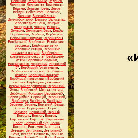
Вебицкий
,
Вебицкийню
,
Веденев
,
Веденеев
,
Ведомости
,
Ведомость
,
Ведьма
,
Ведьмы
,
Веер
,
Веера
,
Вейден
,
Вейсенгоф
,
Веласкес
,
Веласко
,
Великий Князь
,
Великобритания
,
Веллер
,
Велосипед
,
Велосипедист
,
Вена
,
Венгрия
,
Венедиктов
,
Венера
,
Венеры
,
Венеция
,
Вениамин
,
Вера
,
Верба
,
Вербицикий
,
Вербицй
,
Вербицкая
,
Вербицкая Фридман
,
ВербицкаяП
,
ВербицкаяХ
,
Вербицкие
,
Вербицкие -
засранцы
,
Вербицкие детки
,
Вербицкие сатира
,
Вербицкие
сосалки и сосуны
,
Вербицкие —
«
кремлёвские сексоты
,
Вербицкие-
детки
,
Вербицкие-подонки
,
Вербицкиеню
,
Вербицкий
,
Вербицкий
57
,
Вербицкий Антисемиты
,
Вербицкий антисемит
,
Вербицкий
откроет
,
Вербицкий портрет
,
Вербицкий провокация
,
Вербицкий
скотина
,
Вербицкий уязвимый
,
Вербицкий-педофиляка
,
Вербицкий.
Жопа
,
Вербицкий. Мишка скотина
,
Вербицкий. Фридман
,
ВербицкийХ
,
Вербицкийню
,
Вербицкй
,
Вербицкмй
,
Верблюды
,
Верблядь
,
Вербцкая
,
Вервеер
,
Вервир
,
Вергилий
,
Верди
,
Веризм
,
Верицкийню
,
Верлен
,
Вермеер
,
Верницкий
,
Верный
,
Версаль
,
Вертеп
,
Вертер
,
Вертинский
,
Вертолёт
,
Верховный
Совет
,
Верховный суд
,
Весна
,
Вессель
,
Весь мир будет наш
,
Ветеран
,
Веттриано
,
ВеттрианоХ
,
Вехи
,
Вечеря
,
Вечность
,
Вечные
Вонючки
,
Вещий Олег
,
Взад
,
Взлом
,