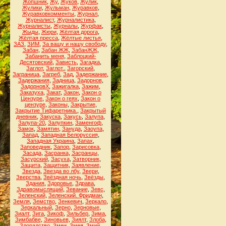
Жопшник
,
Жу
,
Жуков
,
Жулик
,
Жулики
,
Жульман
,
Журавков
,
Журавковкомменты
,
Журнал
,
Журналист
,
Журналистика
,
Журналисты
,
Журналы
,
Журфак
,
Жыды
,
Жюри
,
Жёлтая дорога
,
Жёлтая пресса
,
Жёлтые листья
,
ЗАЗ
,
ЗИМ
,
За вашу и нашу свободу
,
Забан
,
Забан ЖЖ
,
ЗабанЖЖ
,
Забанить меня
,
Заблоцкий-
Десятовский
,
Зависть
,
Загадка
,
Заглот
,
Заглот.
,
Загорский
,
Заграница
,
Загреб
,
Зад
,
Задержание
,
Задержания
,
Задница
,
Задорнов
,
ЗадорновХ
,
Зажигалка
,
Зажим
,
Заказуха
,
Закат
,
Закон
,
Закон о
Цензуре
,
Закон о геях
,
Закон о
цензуре
,
Законы
,
Закрытие
,
Закрытие Тифаретника.
,
Закрытый
дневник
,
Закуска
,
Закусь
,
Залупа
,
Залупа-20
,
Залупкин
,
Заменгоф
,
Замок
,
Замятин
,
Зануда
,
Заоупа
,
Запад
,
Западная Белоруссия
,
Западная Украина
,
Запах
,
Заповедник
,
Запор
,
Зарисовка
,
Засада
,
Засранка
,
Засранцы
,
Засурский
,
Засуха
,
Затворник
,
Защита
,
Защитник
,
Заявление
,
Звезда
,
Звезда во лбу
,
Звери
,
Зверства
,
Звёздная ночь
,
Звёзды
,
Здания
,
Здоровье
,
Здрава
,
Здравомыслящий
,
Зевание
,
Зевс
,
Зеленский
,
Зеленский. Фридман
,
Земля
,
Земство
,
Зенкевич
,
Зеркало
,
Зеркальный
,
Зерно
,
Зерновые
,
Зиалт
,
Зига
,
Зикоф
,
Зильбер
,
Зима
,
Зимбабве
,
Зиновьев
,
Зиялт
,
Злоба
,
Злорадство
,
Змеи
,
Змея
,
Змий
,