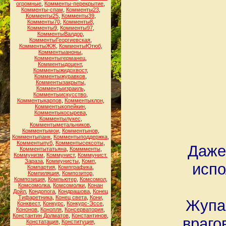
огромные
,
Комменты-перекрытие
,
Комменты-спам
,
Комменты23
,
Комменты25
,
Комменты39
,
Комменты70
,
Комменты8
,
Комменты9
,
Комменты97
,
КомментыВалдор
,
КомментыГеоргиевская
,
КомментыЖЖ
,
КомментыЮтюб
,
Комментыаноны
,
Комментыгерманец
,
Комментыдоцент
,
Комментыжидохвост
,
Комментыжуравков
,
Комментызакрыты
,
Комментыизраиль
,
Комментыискусство
,
Комментыкарпов
,
Комментыклон
,
Комментыкопейкин
,
Комментыкосырева
,
Комментылукес
,
Комментыметальников
,
Комментымои
,
Комментынов
,
Комментыпанк
,
Комментыподдержка
,
Комментыпуб
,
Комментысексоты
,
Даже
Комментытатьяна
,
Коммменты
,
Коммунизм
,
Коммунист
,
Коммунист.
Зараза
,
Коммунисты
,
Комп
,
испо
Компартия
,
Компграфика
,
Компиляция
,
Композитор
,
Композиция
,
Компьютер
,
Комсомол
,
Комсомолка
,
Комсомолки
,
Конан
Дойл
,
Кондопога
,
Кондрашова
,
Конец
Тифаретника
,
Конец света
,
Кони
,
Жупа
Конквест
,
Конкурс
,
Конкурс-Эссе
,
Кононов
,
Конопля
,
Консерватория
,
Константин Долматов
,
Константинов
,
враго
Констатация
,
Конституция
,