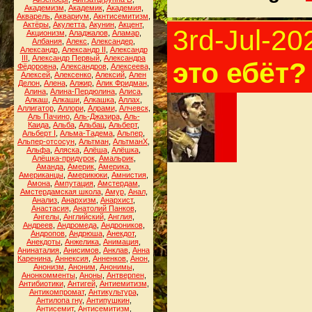
Академизм
,
Академик
,
Академия
,
Акварель
,
Аквариум
,
Акнтисемитизм
,
Актёры
,
Акулетта
,
Акунин
,
Акцент
,
3rd-Jul-20
Акционизм
,
Аладжалов
,
Аламар
,
Албания
,
Алекс
,
Александер
,
Александр
,
Александр II
,
Александр
III
,
Александр Первый
,
Александра
это ебёт?
Фёдоровна
,
Александров
,
Алексеева
,
Алексей
,
Алексенко
,
Алексий
,
Ален
Делон
,
Алена
,
Алжир
,
Алик Фридман
,
Алина
,
Алина-Пердюлина
,
Алиса
,
Алкаш
,
Алкаши
,
Алкашка
,
Аллах
,
Аллигатор
,
Аллори
,
Алрами
,
Алчевск
,
Аль Пачино
,
Аль-Джазира
,
Аль-
Каида
,
Альба
,
Альбац
,
Альберт
,
Альберт I
,
Альма-Тадема
,
Альпер
,
Альпер-отсосун
,
Альтман
,
АльтманХ
,
Альфа
,
Аляска
,
Алёша
,
Алёшка
,
Алёшка-придурок
,
Амальрик
,
Аманда
,
Америк
,
Америка
,
Американцы
,
Америкюки
,
Амнистия
,
Амона
,
Ампутация
,
Амстердам
,
Амстердамская школа
,
Амур
,
Анал
,
Анализ
,
Анархизм
,
Анархист
,
Анастасия
,
Анатолий Панков
,
Ангелы
,
Английский
,
Англия
,
Андреев
,
Андромеда
,
Андроников
,
Андропов
,
Андрюша
,
Анекдот
,
Анекдоты
,
Анжелика
,
Анимация
,
Анинаталия
,
Анисимов
,
Анклав
,
Анна
Каренина
,
Аннексия
,
Анненков
,
Анон
,
Анонизм
,
Аноним
,
Анонимы
,
Анонкомменты
,
Аноны
,
Антверпен
,
Антибиотики
,
Антигей
,
Антиемитизм
,
Антикомпромат
,
Антикультура
,
Антилопа гну
,
Антипушкин
,
Антисемит
,
Антисемитизм
,