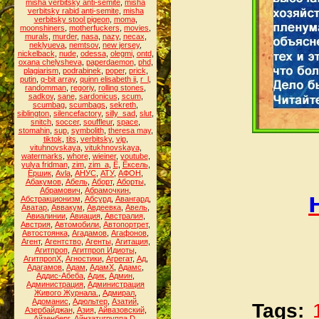
misha verbitsky anti-semite
,
misha
verbitsky rabid anti-semite
,
misha
verbitsky stool pigeon
,
moma
,
moonshiners
,
motherfuckers
,
movies
,
murals
,
murder
,
nasa
,
nazy
,
necax
,
neklyueva
,
nemtsov
,
new jersey
,
nickelback
,
nude
,
odessa
,
olegmi
,
ontd
,
oxana chelysheva
,
paperdaemon
,
phd
,
plagiarism
,
podrabinek
,
poper
,
prick
,
putin
,
q-bit array
,
quinn elisabeth ii
,
r_l
,
randomman
,
regoriy
,
rolling stones
,
sadkov
,
sane
,
sardonicus
,
scum
,
scumbag
,
scumbags
,
sekreth
,
siblington
,
silencefactory
,
silly_sad
,
slut
,
snitch
,
soccer
,
souffleur
,
space
,
stomahin
,
sup
,
symbolith
,
theresa may
,
tiktok
,
tits
,
verbitsky
,
vip
,
vituhnovskaya
,
vitukhnovskaya
,
watermarks
,
whore
,
wieiner
,
youtube
,
yulya fridman
,
zim
,
zim_a
,
Ё
,
Ёксель
,
Ёршик
,
Аvla
,
АНУС
,
АТУ
,
АФОН
,
Абакумов
,
Абель
,
Аборт
,
Аборты
,
Абрамович
,
Абрамочкин
,
Абстракционизм
,
Абсурд
,
Авангард
,
Аватар
,
Аввакум
,
Авдеевка
,
Авель
,
Авиалинии
,
Авиация
,
Австралия
,
Австрия
,
Автомобили
,
Автопортрет
,
Автостоянка
,
Агадамов
,
Агафонов
,
Агент
,
Агентство
,
Агенты
,
Агитация
,
Агитпроп
,
Агитпроп Идиоты
,
АгитпропХ
,
Агностики
,
Агрегат
,
Ад
,
Адагамов
,
Адам
,
АдамХ
,
Адамс
,
Аддис-Абеба
,
Адик
,
Админ
,
Администрация
,
Администрация
Живого Журнала.
,
Адмирал
,
Адоманис
,
Адюльтер
,
Азатий
,
Tags:
Азербайджан
,
Азия
,
Айвазовский
,
Айзенберг
,
Айнзатцгруппа D
,