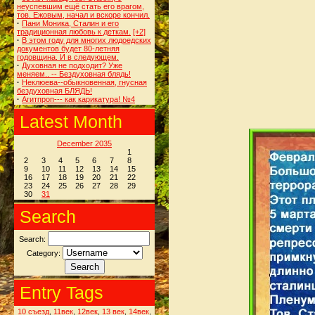
неуспевшим ещё стать его врагом,
тов. Ежовым, начал и вскоре кончил.
·
Пани Моника, Сталин и его
традиционная любовь к деткам.
[+2]
·
В этом году для многих людоедских
документов будет 80-летняя
годовщина. И в следующем.
·
Духовная не подходит? Уже
меняем.. -- Бездуховная блядь!
·
Неклюева--обыкновенная, гнусная
бездуховная БЛЯДЬ!
·
Агитпроп--- как карикатура! №4
Latest Month
December 2035
1
2
3
4
5
6
7
8
9
10
11
12
13
14
15
16
17
18
19
20
21
22
23
24
25
26
27
28
29
30
31
Search
Search:
Category:
Entry Tags
10 съезд
,
11век
,
12век
,
13 век
,
14век
,