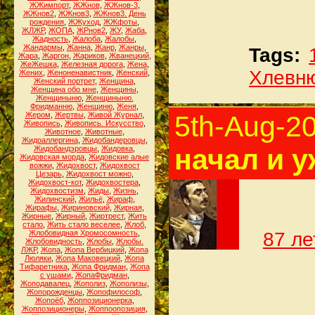
ЖЖимпорт
,
ЖЖнов
,
ЖЖнов-3
,
ЖЖнов2
,
ЖЖнов3
,
ЖЖнов3. День
рождения
,
ЖЖуход
,
ЖЖфоты
,
ЖЛЖР
,
ЖОПА
,
ЖРнов2
,
ЖУ
,
Жаба
,
Жадность
,
Жалоба
,
Жалобы
,
Жандармы
,
Жанна
,
Жанр
,
Жанры
,
Tags:
Жара
,
Жаргон
,
Жариков
,
Жванецкий
,
ЖеЖешка
,
Железная дорога
,
Жена
,
Хлевн
Жених
,
Женоненавистник
,
Женский
,
Женский портрет
,
Женщина
,
Женщина обо мне
,
Женщины
,
Женщиныню
,
Женщиныню.
Фридманню
,
Женщиню
,
Женя
,
Жером
,
Жертвы
,
Живой Журнал
,
5th-Aug-2
Живопись
,
Живопись. Искусство
,
Животное
,
Животные
,
Жидоаллергина
,
Жидобандеровцы
,
начал и у
Жидобандэровцы
,
Жидовка
,
Жидовская морда
,
Жидовские алые
вожжи
,
Жидохвост
,
Жидохвост
Цезарь
,
Жидохвост можно
,
Жидохвост-кот
,
Жидохвостера
,
Жидохвостизм
,
Жиды
,
Жизнь
,
Жилинский
,
Жильё
,
Жираф
,
Жирафы
,
Жириновский
,
Жирная
,
Жирные
,
Жирный
,
Жиртрест
,
Жить
стало
,
Жить стало веселее
,
Жлоб
,
Жлобовидная Хромосомность
,
87 ле
Жлобовидность
,
Жлобы
,
Жлобы.
ЛЖР
,
Жопа
,
Жопа Вербицкий
,
Жопа
Люляки
,
Жопа Маковецкий
,
Жопа
Тифаретника
,
Жопа Фридман
,
Жопа
с ушами
,
ЖопаФридман
,
Жоподавалец
,
Жополиз
,
Жополизы
,
Жопорожденцы
,
Жопофилософ
,
Жопоёб
,
Жоппозиционерка
,
Жоппозиционеры
,
Жоппоопозиция
,