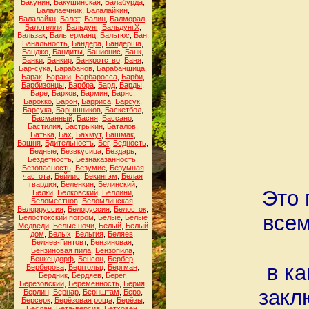
Бакунин
,
Бакушинская
,
Балабурда
,
Балалаечник
,
Балалайкин
,
Балалайкн
,
Балет
,
Балин
,
Балморал
,
Балотелли
,
Бальдунг
,
БальдунгХ
,
Бальзак
,
Бальтерманц
,
Бальтюс
,
Бан
,
Банальность
,
Бандера
,
Бандерша
,
Банджо
,
Бандиты
,
Банионис
,
Банк
,
Банки
,
Банкир
,
Банкротство
,
Баня
,
Бар-сука
,
Барабанов
,
Барабанщица
,
Барак
,
Бараки
,
Барбаросса
,
Барби
,
Барбизонцы
,
Барбра
,
Бард
,
Барды
,
Баре
,
Барков
,
Бармин
,
Барнс
,
Барокко
,
Барон
,
Барриса
,
Барсук
,
Барсука
,
Барышников
,
Баскетбол
,
Басманный
,
Басня
,
Бассано
,
Бастилия
,
Бастрыкин
,
Баталов
,
Батька
,
Бах
,
Бахмут
,
Башмак
,
Башня
,
Бдительность
,
Бег
,
Бедность
,
Бедные
,
Безвкусица
,
Бездарь
,
Бездетность
,
Безнаказанность
,
Безопасность
,
Безумие
,
Безумная
частота
,
Бейлис
,
Бекингэм
,
Белая
гвардия
,
Беленкин
,
Белинский
,
Это 
Белки
,
Белковский
,
Беллини
,
Беломестнов
,
Беломлинская
,
Белорруссия
,
Белоруссия
,
Белосток
,
всем
Белостокский погром
,
Белые
,
Белые
Медведи
,
Белые ночи
,
Белый
,
Белый
дом
,
Белых
,
Бельгия
,
Беляев
,
Беляев-Гинтовт
,
Бензиновая
,
Бензиновая пила
,
Бензопила
,
Бенкендорф
,
Бенсон
,
Бербер
,
в к
Берберова
,
Берггольц
,
Бергман
,
Бердник
,
Бердяев
,
Берег
,
Березовский
,
Беременность
,
Берия
,
закл
Берлин
,
Бернар
,
Бернштам
,
Беро
,
Берсерк
,
Берёзовая роща
,
Берёзы
,
Беслан
,
Бета-версия
,
Бетховен
,