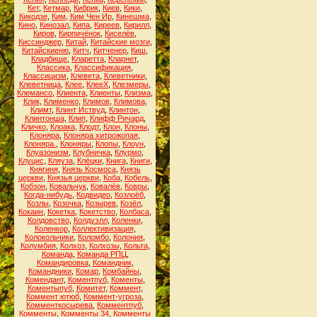
Кет
,
Кетмар
,
Кибрик
,
Киев
,
Кики
,
Кикодзе
,
Ким
,
Ким Чен Ир
,
Кинешма
,
Кино
,
Кинозал
,
Кипа
,
Киреев
,
Кирилл
,
Киров
,
Кирпичёнок
,
Киселёв
,
Киссинджер
,
Китай
,
Китайские мозги
,
Китайскиеню
,
Китч
,
Китченер
,
Киш
,
Кладбище
,
Кларетта
,
Кларнет
,
Классика
,
Классификация
,
Классицизм
,
Клевета
,
Клеветники
,
Клеветница
,
Клее
,
КлееХ
,
Клезмеры
,
Клемансо
,
Клиента
,
Клиенты
,
Клизма
,
Клик
,
Клименко
,
Климов
,
Климова
,
Климт
,
Клинт Иствуд
,
Клинтон
,
Клинтонша
,
Клип
,
Клифф Ричард
,
Кличко
,
Клоака
,
Клодт
,
Клон
,
Клоны
,
Клоняра
,
Клоняра хитрожопая
,
Клоняра.
,
Клоняры
,
Клопы
,
Клоун
,
Клуазонизм
,
Клубничка
,
Клурмо
,
Клуцис
,
Кляуза
,
Клёцки
,
Книга
,
Книги
,
Княгиня
,
Князь Космоса
,
Князь
церкви
,
Князья церкви
,
Коба
,
Кобель
,
Кобзон
,
Ковальчук
,
Ковалёв
,
Ковры
,
Когда-нибудь
,
Кодвидео
,
Козлоёб
,
Козлы
,
Козочка
,
Козырев
,
Козёл
,
Кокаин
,
Кокетка
,
Кокетство
,
Колбаса
,
Колдовство
,
Колдуэлл
,
Коленки
,
Коленкор
,
Коллективизация
,
Колокольчики
,
Коломбо
,
Колония
,
Колумбия
,
Колхоз
,
Колхозы
,
Кольта
,
Команда
,
Команда РПЦ
,
Командировка
,
Командник
,
Командники
,
Комар
,
Комбайны
,
Комендант
,
Коментпуб
,
Коменты
,
Коментыпуб
,
Комитет
,
Коммент
,
Коммент ютюб
,
Коммент-угроза
,
Комменткосырева
,
Комментпуб
,
Комменты
,
Комменты 34
,
Комменты