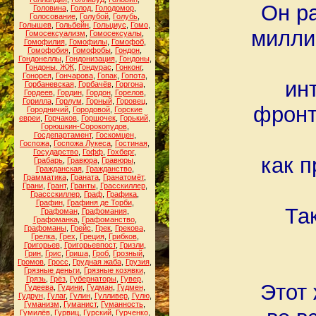
Он р
Головина
,
Голод
,
Голодомор
,
Голосование
,
Голубой
,
Голубь
,
Голышев
,
Гольбейн
,
Гольциус
,
Гомо
,
милли
Гомосексуализм
,
Гомосексуалы
,
Гомофилия
,
Гомофилы
,
Гомофоб
,
Гомофобия
,
Гомофобы
,
Гондон
,
Гондонеллы
,
Гондонизация
,
Гондоны
,
Гондоны. ЖЖ
,
Гондурас
,
Гонконг
,
Гонорея
,
Гончарова
,
Гопак
,
Гопота
,
ин
Горбаневская
,
Горбачёв
,
Горгона
,
Гордеев
,
Гордин
,
Гордон
,
Горелов
,
Горилла
,
Горлум
,
Горный
,
Горовец
,
фронт
Городничий
,
Городовой
,
Горские
евреи
,
Горчаков
,
Горшочек
,
Горький
,
Горюшкин-Сорокопудов
,
Госдепартамент
,
Госкомцен
,
Госпожа
,
Госпожа Лукеса
,
Гостиная
,
Государство
,
Гофф
,
Гохберг
,
как п
Грабарь
,
Гравюра
,
Гравюры
,
Гражданская
,
Гражданство
,
Грамматика
,
Граната
,
Гранатомёт
,
Грани
,
Грант
,
Гранты
,
Грасскиллер
,
Грассскиллер
,
Граф
,
Графика
,
Графин
,
Графиня де Торби
,
Та
Графоман
,
Графомания
,
Графоманка
,
Графоманство
,
Графоманы
,
Грейс
,
Грек
,
Грекова
,
Грелка
,
Грех
,
Греция
,
Грибков
,
Григорьев
,
Григорьевпост
,
Гризли
,
Грин
,
Грис
,
Гриша
,
Гроб
,
Грозный
,
Громов
,
Гросс
,
Грудная жаба
,
Грузия
,
Грязные деньги
,
Грязные козявки
,
Грязь
,
Грёз
,
Губернаторы
,
Гувер
,
Этот
Гудеева
,
Гудини
,
Гудман
,
Гудмен
,
Гудрун
,
Гулаг
,
Гулин
,
Гулливер
,
Гулю
,
Гуманизм
,
Гуманист
,
Гуманность
,
Гумилёв
,
Гурвиц
,
Гурский
,
Гурченко
,