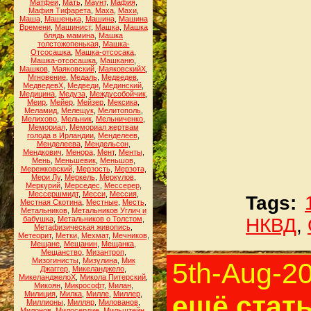
Матфей
,
Мать
,
Маунт
,
Мафия
,
Мафия Тифарета
,
Маха
,
Махи
,
Маша
,
Машенька
,
Машина
,
Машина
Времени
,
Машинист
,
Машка
,
Машка
блядь мамина
,
Машка
толстожопенькая
,
Машка-
Отсосашка
,
Машка-отсосака
,
Машка-отсосашка
,
Машканю
,
Машков
,
Маяковский
,
МаяковскийХ
,
Мгновение
,
Медаль
,
Медведев
,
МедведевХ
,
Медведи
,
Мединский
,
Медицина
,
Медуза
,
Междусобойчик
,
Меир
,
Мейер
,
Мейзер
,
Мексика
,
Меламид
,
Мелещук
,
Мелитополь
,
Мелихово
,
Мельник
,
Мельниченко
,
Мемориал
,
Мемориал жертвам
голода в Ирландии
,
Менделеев
,
Менделеева
,
Мендельсон
,
Мендкович
,
Менора
,
Мент
,
Менты
,
Мень
,
Меньшевик
,
Меньшов
,
Мережковский
,
Мерзость
,
Мерзота
,
Мери Лу
,
Меркель
,
Меркулов
,
Меркурий
,
Мерседес
,
Мессерер
,
Мессершмидт
,
Месси
,
Мессия
,
Tags:
Местная Скотина
,
Местные
,
Месть
,
Метальников
,
Метальников Углич и
бабушка
,
Метальников о Толстом
,
НКВД
,
Метафизическая живопись
,
Метеорит
,
Метки
,
Мехмат
,
Мечников
,
Мещане
,
Мещанин
,
Мещанка
,
Мещанство
,
Мизантроп
,
Мизогинисты
,
Мизулина
,
Мик
5th-Aug-2
Джаггер
,
Микеланджело
,
МикеланджелоХ
,
Микола Питерский
,
Микоян
,
Микрософт
,
Милан
,
Милиция
,
Милка
,
Милле
,
Миллер
,
ещё стать
Миллионы
,
Милляр
,
Милованов
,
Милонов
,
Милосердие
,
Мильштейн
,