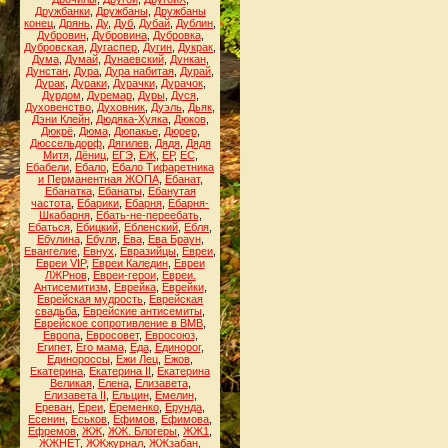
Дружбанки
,
Дружбаны
,
Дружбаны
конец
,
Дрянь
,
Ду
,
Дуб
,
Дубай
,
Дублин
,
Дубровин
,
Дубровина
,
Дубровка
,
Дубровская
,
Дугаспер
,
Дугин
,
Дукрак
,
Дума
,
Думай
,
Дунаевский
,
Дункан
,
Дунстан
,
Дура
,
Дура набитая
,
Дурай
,
Дурак
,
Дураки
,
Дурачки
,
Дурачок
,
Дурдом
,
Дуремар
,
Дуры
,
Дуся
,
Духовенство
,
Духовник
,
Дуэль
,
Дьяк
,
Дэни Клейн
,
Дюдяка-Хуяка
,
Дюков
,
Дюкрё
,
Дюма
,
Дюпакье
,
Дюрер
,
Дюссельдорф
,
Дягилев
,
Дядя
,
Дядя
Митя
,
Дёниц
,
ЕГЭ
,
ЕЖ
,
ЕР
,
ЕС
,
Ебабели
,
Ебало
,
Ебало Тифаретника
и Перманентная ЖОПА
,
Ебанат
,
Ебанатка
,
Ебанаты
,
Ебанутая
частота
,
Ебарики
,
Ебарня
,
Ебарня-
Шкабарня
,
Ебать-не-переебать
,
Ебаться
,
Ебицкий
,
Ебленский
,
Ебля
,
Ебулина
,
Ебуля
,
Ева
,
Ева Браун
,
Евангелие
,
Евнух
,
Евразийцы
,
Евреи
,
Евреи VIP
,
Евреи Каледин
,
Евреи
ЛЖРнов
,
Евреи-герои
,
Евреи.
Антисемитизм
,
Еврейка
,
Еврейки
,
Еврейская мудрость
,
Еврейская
свадьба
,
Еврейские антисемиты
,
Еврейское сопротивление в ВМВ
,
Европа
,
Евросовет
,
Евросоюз
,
Египет
,
Его мама
,
Еда
,
Единорог
,
Единороссы
,
Ежи Лец
,
Ежов
,
Екатерина
,
Екатерина II
,
Екатерина
Великая
,
Елена
,
Елизавета
,
Елизавета II
,
Ельцин
,
Емелин
,
Ереван
,
Ереи
,
Еременко
,
Ерунда
,
Есенин
,
Еськов
,
Ефимов
,
Ефимова
,
Ефремов
,
ЖЖ
,
ЖЖ. Блогеры
,
ЖЖ1
,
ЖЖНЕТ
,
ЖЖжурнал
,
ЖЖзабан
,