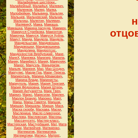
Малафейные шестёрки.
,
Малафейный
,
Малафья
,
Малевич
,
Маленков
,
Малер
,
Малка
,
Малофейкин
,
Мальвина
,
Мальгин
,
Мальцев
,
Мальчевский
,
Мальчик
,
н
Мальчиш
,
Малютин
,
Малявин
,
МалявинХ
,
Мама
,
Мамаша
,
Мамашка
,
Мамина паскуда
,
Маммен
,
отцо
Маммуся Стребкова
,
Мамонтов
,
Мамочка
,
Мамуся
,
Мамуся Хуйла
,
Мамут
,
Манда
,
Мандела
,
Мандель
,
Мандельштам
,
Мандовошка
,
Мандовошки
,
Мандовошкина
,
Мандолина
,
Мандоотсос
,
Мандохвостов-Вербуёцкий.
,
Мане
,
МанеХ
,
Манежка
,
Манизер
,
Манила
,
Манин
,
Манифест
,
Мания
,
Манкунян
,
Манос
,
Мануэль
,
Маньеризм
,
Маньяк
,
Манюня
,
Мао
,
Мао Цзэдун
,
Маргулис
,
Марди Гра
,
Мари -Тереза
,
Мариенталь
,
Марина Абрамович
,
Марина Влади
,
Маринисты
,
Мариуполь
,
Мария
,
Мария Терезия
,
Мария Фёдоровна
,
Мария Штерн
,
Мария-Антуанетта
,
Марк Твен
,
Маркиз
,
Маркс
,
Марксизм
,
Марлен
,
Марлон Брандо
,
Марокко
,
Март
,
Марш
,
Марш Памяти
,
Маршак
,
Маршал
,
Маршалы
,
Марши
,
Маск
,
Маска скорби
,
Маскава
,
Маски
,
Масленица
,
Масло сливочное
,
Маслова
,
Масловская
,
Масоны
,
Массачусетс
,
Мастер-класс
,
Мастерская
,
Мастурбация
,
Мат
,
Мата
Хари
,
Матвейчев
,
Матвиенко
,
Математик
,
Математика
,
Математики
,
Матисс
,
Матрос
,