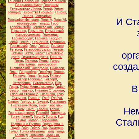
Генерал-Полковник
,
Генерал-аншеф
,
Генералиссимус
,
Генералы
,
Генеральная Линия
,
Гений
,
Геном
,
Геноцид
,
Генриетта Гиршман
,
Генрих
,
Генсек
,
География
,
И Ст
ГеографияИмперия
,
Георг V
,
Георг VI
,
Георгиевская
,
Гепард
,
Герб
,
Герберштейн
,
Гергиевская
,
Геринг
,
Германец
,
Германия
,
Германский
импрессионизм
,
Германцы
,
Гермафродит
,
Герника
,
Геродот
,
Герой
,
Герцен
,
Герцогиня
,
Гершаник
,
Герымский
,
Гесс
,
Гессен
,
Гестапо
,
Гетерка
,
Гетеросексуалки
,
Гетеры
,
орг
Гетман
,
Гетто
,
Гигант
,
Гигантские
фото
,
Гигантские фоты
,
Гиганты
,
Гигер
,
Гигиена
,
Гиены
,
Гилер
,
созда
Гильгамеш
,
Гиляровский
,
Гиляровский. Фотограии
,
Гиммлер
,
Гимн
,
Гинденбург
,
Гинзбург
,
Гипноз
,
Гиппиус
,
Гирш
,
Гитара
,
Гитлер
,
Гитлер Геббельс
,
ГитлерХ
,
Гитлеровцы
,
Гитлерюгенд
,
Гиф
,
В
Гифы
,
Гифы Мишка скотина
,
Гифы-
сексо
,
Главная
,
Главная Страница
,
Главная страница
,
Гладилин
,
Глаз
,
Глазунов
,
Глакенс
,
Глеб
,
Глобус
,
Глория
,
Глупость
,
Глупый
,
Гнаткевич
,
Гнаткевич-Жопа
,
Гном
,
Гностики
,
Не
Гнусы
,
Гнусь
,
Гоблин
,
Говно
,
Говнозащитники
,
Говноёб
,
Говядина
,
Гоген
,
ГогенХ
,
Гоголб
,
Гоголь
,
Год
Стал
семьи
,
Годарр
,
Годовщина
,
Годовщина Путина
,
Годовщина-1
,
Годой
,
Гойя
,
ГойяХ
,
Гол
,
Голандия
,
Голая
,
Голая обезьяна
,
Голд
,
Голда
,
Голивуд
,
Голикова
,
Голицын
,
Голландия
,
Голливуд
,
Головин
,