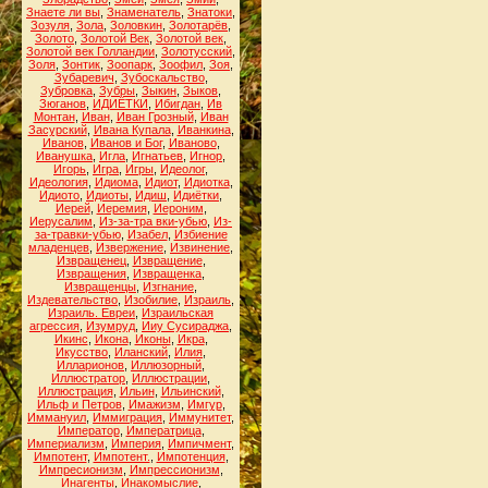
Знаете ли вы
,
Знаменатель
,
Знатоки
,
Зозуля
,
Зола
,
Золовкин
,
Золотарёв
,
Золото
,
Золотой Век
,
Золотой век
,
Золотой век Голландии
,
Золотусский
,
Золя
,
Зонтик
,
Зоопарк
,
Зоофил
,
Зоя
,
Зубаревич
,
Зубоскальство
,
Зубровка
,
Зубры
,
Зыкин
,
Зыков
,
Зюганов
,
ИДИЁТКИ
,
Ибигдан
,
Ив
Монтан
,
Иван
,
Иван Грозный
,
Иван
Засурский
,
Ивана Купала
,
Иванкина
,
Иванов
,
Иванов и Бог
,
Иваново
,
Иванушка
,
Игла
,
Игнатьев
,
Игнор
,
Игорь
,
Игра
,
Игры
,
Идеолог
,
Идеология
,
Идиома
,
Идиот
,
Идиотка
,
Идиото
,
Идиоты
,
Идиш
,
Идиётки
,
Иерей
,
Иеремия
,
Иероним
,
Иерусалим
,
Из-за-тра вки-убью
,
Из-
за-травки-убью
,
Изабел
,
Избиение
младенцев
,
Извержение
,
Извинение
,
Извращенец
,
Извращение
,
Извращения
,
Извращенка
,
Извращенцы
,
Изгнание
,
Издевательство
,
Изобилие
,
Израиль
,
Израиль. Евреи
,
Израильская
агрессия
,
Изумруд
,
Ииу Сусираджа
,
Икинс
,
Икона
,
Иконы
,
Икра
,
Икусство
,
Иланский
,
Илия
,
Илларионов
,
Иллюзорный
,
Иллюстратор
,
Иллюстрации
,
Иллюстрация
,
Ильин
,
Ильинский
,
Ильф и Петров
,
Имажизм
,
Имгур
,
Иммануил
,
Иммиграция
,
Иммунитет
,
Император
,
Императрица
,
Империализм
,
Империя
,
Импичмент
,
Импотент
,
Импотент.
,
Импотенция
,
Импресионизм
,
Импрессионизм
,
Инагенты
,
Инакомыслие
,