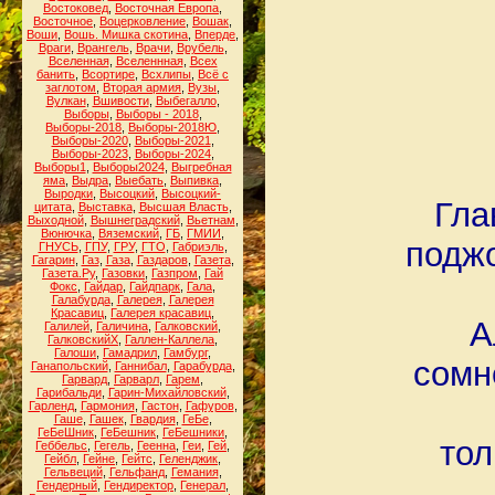
Востоковед
,
Восточная Европа
,
Восточное
,
Воцерковление
,
Вошак
,
Воши
,
Вошь. Мишка скотина
,
Вперде
,
Враги
,
Врангель
,
Врачи
,
Врубель
,
Вселенная
,
Вселеннная
,
Всех
банить
,
Всортире
,
Всхлипы
,
Всё с
заглотом
,
Вторая армия
,
Вузы
,
Вулкан
,
Вшивости
,
Выбегалло
,
Выборы
,
Выборы - 2018
,
Выборы-2018
,
Выборы-2018Ю
,
Выборы-2020
,
Выборы-2021
,
Выборы-2023
,
Выборы-2024
,
Выборы1
,
Выборы2024
,
Выгребная
яма
,
Выдра
,
Выебать
,
Выпивка
,
Выродки
,
Высоцкий
,
Высоцкий-
Гла
цитата
,
Выставка
,
Высшая Власть
,
Выходной
,
Вышнеградский
,
Вьетнам
,
Вюнючка
,
Вяземский
,
ГБ
,
ГМИИ
,
поджо
ГНУСЬ
,
ГПУ
,
ГРУ
,
ГТО
,
Габриэль
,
Гагарин
,
Газ
,
Газа
,
Газдаров
,
Газета
,
Газета.Ру
,
Газовки
,
Газпром
,
Гай
Фокс
,
Гайдар
,
Гайдпарк
,
Гала
,
Галабурда
,
Галерея
,
Галерея
Красавиц
,
Галерея красавиц
,
А
Галилей
,
Галичина
,
Галковский
,
ГалковскийХ
,
Галлен-Каллела
,
Галоши
,
Гамадрил
,
Гамбург
,
сомн
Ганапольский
,
Ганнибал
,
Гарабурда
,
Гарвард
,
Гарварл
,
Гарем
,
Гарибальди
,
Гарин-Михайловский
,
Гарленд
,
Гармония
,
Гастон
,
Гафуров
,
Гаше
,
Гашек
,
Гвардия
,
ГеБе
,
ГеБеШник
,
ГеБешник
,
ГеБешники
,
тол
Геббельс
,
Гегель
,
Геенна
,
Геи
,
Гей
,
Гейбл
,
Гейне
,
Гейтс
,
Геленджик
,
Гельвеций
,
Гельфанд
,
Гемания
,
Гендерный
,
Гендиректор
,
Генерал
,