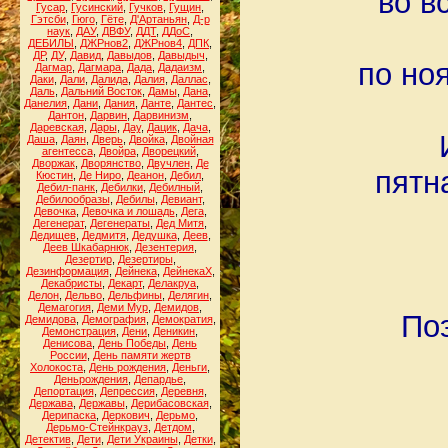
во в
Гусар
,
Гусинский
,
Гучков
,
Гущин
,
Гэтсби
,
Гюго
,
Гёте
,
Д'Артаньян
,
Д-р
наук
,
ДАУ
,
ДВФУ
,
ДДТ
,
ДДоС
,
ДЕБИЛЫ
,
ДЖРнов2
,
ДЖРнов4
,
ДПК
,
ДР
,
ДУ
,
Давид
,
Давыдов
,
Давыдыч
,
по но
Дагмар
,
Дагмара
,
Дада
,
Дадаизм
,
Даки
,
Дали
,
Далида
,
Далия
,
Даллас
,
Даль
,
Дальний Восток
,
Дамы
,
Дана
,
Данелия
,
Дани
,
Дания
,
Данте
,
Дантес
,
Дантон
,
Дарвин
,
Дарвинизм
,
Даревская
,
Дары
,
Дау
,
Дацик
,
Дача
,
Даша
,
Даян
,
Дверь
,
Двойка
,
Двойная
агентесса
,
Двойра
,
Дворецкий
,
Дворжак
,
Дворянство
,
Двучлен
,
Де
пятн
Кюстин
,
Де Ниро
,
Деанон
,
Дебил
,
Дебил-панк
,
Дебилки
,
Дебилный
,
Дебилообразы
,
Дебилы
,
Девиант
,
Девочка
,
Девочка и лошадь
,
Дега
,
Дегенерат
,
Дегенераты
,
Дед Митя
,
Дедищев
,
Дедмитя
,
Дедушка
,
Деев
,
Деев Шкабарнюк
,
Дезентерия
,
Дезертир
,
Дезертиры
,
Дезинформация
,
Дейнека
,
ДейнекаХ
,
Декабристы
,
Декарт
,
Делакруа
,
Делон
,
Дельво
,
Дельфины
,
Делягин
,
Демагогия
,
Деми Мур
,
Демидов
,
Поэ
Демидова
,
Демография
,
Демократия
,
Демонстрация
,
Дени
,
Деникин
,
Денисова
,
День Победы
,
День
России
,
День памяти жертв
Холокоста
,
День рождения
,
Деньги
,
Деньрождения
,
Депардье
,
Депортация
,
Депрессия
,
Деревня
,
Держава
,
Державы
,
Дерибасовская
,
Дерипаска
,
Деркович
,
Дерьмо
,
Дерьмо-Стейнкрауз
,
Детдом
,
Детектив
,
Дети
,
Дети Украины
,
Детки
,