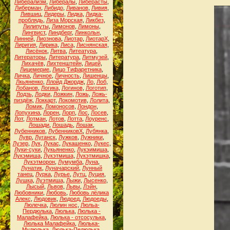
Либерализм
,
Либералы
,
Либерасты
,
Либерман
,
Либидо
,
Ливанов
,
Ливия
,
Лившиц
,
Лидеры
,
Лидка
,
Лидка-
проблядь
,
Лиза Морская
,
Ликбез
,
Лилипуты
,
Лимонов
,
Лимоны
,
Лингвист
,
Линдберг
,
Линкольн
,
Линней
,
Лиознова
,
Лиотар
,
ЛиотарХ
,
Лиригия
,
Лирика
,
Лиса
,
Лиснянская
,
Лисёнок
,
Литва
,
Литеатура
,
Литераторы
,
Литература
,
Литмузей
,
Лихачёв
,
Лихтенштейн
,
Лицей
,
Лицемерие
,
Лицо Тифаретника
,
Личка
,
Личное
,
Личность
,
Лишенцы
,
Лкьяненко
,
Ллойд Джордж
,
Ло
,
Лоб
,
Лобанов
,
Логика
,
Логинов
,
Логотип
,
Лодзь
,
Лодки
,
Ложкин
,
Ложь
,
Ложь-
пиздёж
,
Локкарт
,
Локомотив
,
Лолита
,
Ломик
,
Ломоносов
,
Лондон
,
Лопухина
,
Лорен
,
Лорп
,
Лос
,
Лосев
,
Лот
,
Лотман
,
Лотов
,
Лотта
,
Лоуренс
,
Лошади
,
Лошадь
,
Лошак
,
Лубенников
,
ЛубенниковХ
,
Лубянка
,
Лувр
,
Луганск
,
Лужков
,
Лужники
,
Лузер
,
Лук
,
Лукас
,
Лукашенко
,
Лукес
,
Луки-суки
,
Лукьяненко
,
Лукэимиша
,
Лукэмиша
,
Лукэтмиша
,
Лукэтмишка
,
Лукэтморон
,
Лумумба
,
Луна
,
Лунатик
,
Луначарский
,
Лунный
танец
,
Лурка
,
Лурье
,
Лутц
,
Луция
,
Лушка
,
Луэтмиша
,
Лыжи
,
Лысенко
,
Лысый
,
Львов
,
Львы
,
Лэйн
,
Любовники
,
Любовь
,
Любовь лёлика
Алекс
,
Людовик
,
Людоед
,
Людоеды
,
Люлечка
,
Люлин нос
,
Люльа-
Пердюлька
,
Люлька
,
Люлька -
Малафейка
,
Люлька - отсосулька
,
Люлька Малафейка
,
Люлька-
Мудюлька
,
Люлька-Педюлька
,