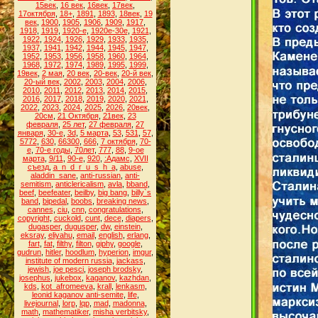
15век
,
16 век
,
16век
,
17век
,
17октября
,
18+
,
1891
,
1893
,
18век
,
19
век
,
1900
,
1905
,
1906
,
1909
,
1917
,
1918
,
1919
,
1920-е
,
1920е-30е
,
1921
,
1922
,
1924
,
1926
,
1929
,
1933
,
1935
,
1937
,
1941
,
1942
,
1944
,
1945
,
1947
,
1952
,
1953
,
1956
,
1958
,
1960
,
1964
,
1968
,
1972
,
1974
,
1989
,
1995
,
1999
,
19век
,
2 мая
,
20 век
,
20-век
,
20-й век
,
20-ый век
,
2002
,
2003
,
2004
,
2006
,
2010
,
2011
,
2012
,
2013
,
2014
,
2015
,
2016
,
2017
,
2018
,
2019
,
2020
,
2021
,
2022
,
2023
,
2024
,
2025
,
2026
,
20век
,
20см
,
21 Октября
,
21век
,
23
февраля
,
25 лет
,
27 февраля
,
27
января
,
30-е
,
3d
,
5 марта
,
53
,
531
,
57
,
5772
,
630
,
66300
,
666
,
7 октября
,
70-
е
,
70-е годы
,
70лет
,
777
,
88
,
9-ое
марта
,
9/11
,
90-е
,
920
,
:Адамс
,
XVII
съезд
,
a_n_d_r_u_s_h_a
,
abuse
,
aladdin_sane
,
anti-russian
,
anti-
semitism
,
anticlericalism
,
avla
,
bband
,
beef
,
beefeater
,
beilby
,
big bang
,
billy`s
band
,
bipedal
,
boobs
,
breaking news
,
cannes
,
ciu
,
cnn
,
congratulations
,
copyright
,
cuckold
,
cunt
,
dece
,
diapers
,
dugasper
,
dugusper
,
dw
,
einstein
,
eksray
,
eliyahu
,
email
,
english
,
erlang
,
fart
,
fat
,
filthy
,
filton
,
giphy
,
google
,
gudrun
,
hitler
,
hoodlum
,
hyperion
,
imgur
,
institute of modern russia
,
jackass
,
jewish
,
joe pesci
,
joseph brodsky
,
josephus
,
jukebox
,
kaganov
,
kazhdan
,
kds
,
kot_afromeeva
,
krall
,
lenkasm
,
leonid kaganov anti-semite
,
life
,
livejournal
,
lorp
,
lqp
,
mad
,
madonna
,
math
,
mathematiker
,
misha verbitsky
,