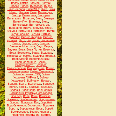
Взлом компа
,
Взрывы
,
Взятки
,
Вибеке
,
Вибер
,
Вибратор
,
Видео
,
Виже-Лебрён
,
ВизитМГУ
,
Вика
,
Вика
Минет
,
Виканю
,
Вики
,
Википедия
,
Виктор
,
Викторина
,
Виктория
,
Вильгельм
,
Вильсон
,
Винд
,
Винегра
,
Винни-Пух
,
Винница
,
Вино
,
Виноградов
,
Винтерхальтер
,
Вирсавия
,
Вирус
,
Вирусы
,
Виски
,
Висуны
,
Витамины
,
Виткевич
,
Витте
,
Витухновская
,
Витька
,
Витька-
дурачок
,
Витька-пиздяка
,
Витька-
тупарик
,
Витя
,
Вифлеем
,
Вишневый
,
Виька
,
Вкусы
,
Влад
,
Власть
,
Внешняя Монголия
,
Внук
,
Внуки
,
Внучки
,
Вова
,
Вова Путин
,
Вовочка
,
Вода
,
Водевиль
,
Водка
,
Водород
,
Водородная бомба
,
Водочка
,
Водяра
,
Воеводский
,
Военачальники
,
Военнопленные
,
Вождь
,
Возбудимость
,
Возврат
,
Вознесенский
,
Возрождение
,
Война
,
Война Украины
,
Война Украины-2
,
Война Украины. ЛЖР
,
Война
Украины.ЛЖРнов3
,
Война-
Украины-3
,
Войнович
,
Вокзал
,
Воланд
,
Волга
,
Волгоград
,
Волдерс
,
Волки
,
Волны
,
Вологда
,
Володин
,
Волосы
,
Волочкова
,
Волшебник
,
Волшебник Изумрудного города
,
Вольтер
,
Воля
,
Вонь
,
Вонючка
,
Вонючки
,
Воображение
,
Вооружение
,
Вопрос
,
Вопросы
,
Вор
,
Воробей
,
Воробьянинов
,
Воровство
,
Воронеж
,
Ворота
,
Ворошилов
,
Воры
,
Ворьё
,
Воскресенье
,
Воспоминания о
прошлом
,
Восстание
,
Восток
,