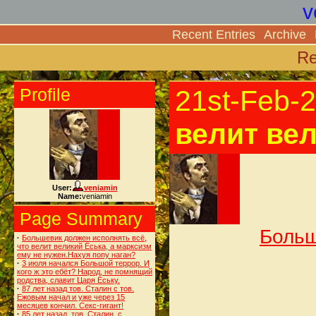
v
Recent Entries
Archive
Re
Profile
21st-Feb-
велит вел
User:
veniamin
Name:
veniamin
Page Summary
Больш
·
Большевик должен исполнять всё,
что велит великий Ёська, а марксизм
ему не нужен.Нахуя попу наган?
·
3 июля начался Большой террор. И
кого ж это ебёт? Народ, не помнящий
родства, славит Царя Ёську.
·
87 лет назад тов. Сталин с тов.
Ежовым начал и уже через 15
месяцев кончил. Секс-гигант!
·
85 лет назад, тов. Сталин, с