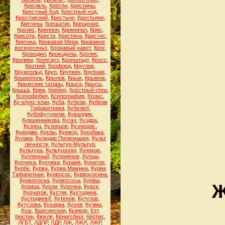
Кресмль
,
Креспи
,
Крестины
,
Крестный Ход
,
Крестный ход
,
Крестовский
,
Крестьне
,
Крестьяне
,
Кретины
,
Крещатик
,
Крещение
,
Кризис
,
Криллон
,
Криминал
,
Крис
,
Крисота
,
Кристи
,
Кристина
,
Кристис
,
Критика
,
Кровавая Мери
,
Кровавое
воскресенье
,
Кровавый навет
,
Крог
,
Крокодил
,
Крокодилы
,
Кролик
,
Кролики
,
Кронгауз
,
Кронштадт
,
Кросс
,
Кроткий
,
Крофорд
,
Круглов
,
Крумгольд
,
Круп
,
Крупкин
,
Крупная
,
Крыжополь
,
Крылов
,
Крым
,
Крымов
,
Крымские татары
,
Крыса
,
Крысы
,
Крыша
,
Крюк
,
Крёйер
,
Крёстный отец
,
Ксенофобия
,
Ксилография
,
Ктомс
,
Ку-клукс-клан
,
Куба
,
Кубизм
,
Кубизм
Тифаретника
,
КубизмХ
,
Кубофутуризм
,
Кувалдин
,
Кувшинникова
,
Кугач
,
Куздра
,
Кузнец
,
Кузнецов
,
Кузнецов.
,
Куинджи
,
Куклы
,
Кукмор
,
Кукобака
,
Кулаки
,
Кулидар Провокация
,
Культ
личности
,
Культур-Мультур
,
Культура
,
Культуролог
,
Куников
,
Купленный
,
Куприянов
,
Купцы
,
Купчиха
,
Купчихи
,
Кураев
,
Куратор
,
Курбе
,
Курва
,
Курва Мамина
,
Курва
Тифаретная
,
Курвосос
,
Курвососина
,
Курвососка
,
Курвососы
,
Курвы
,
Ж
Курица
,
Курли
,
Курочка
,
Курск
,
Курчатов
,
Кустик
,
Кустодиев
,
КустодиевХ
,
Кутепов
,
Кутузов
,
Кутузова
,
Кухарка
,
Кухня
,
Кучма
,
Куш
,
Кшесинская
,
Кьюкор
,
Кэт
,
Кюстин
,
Кюхля
,
Кёнигсберг
,
Кёртис
,
ЛГБТ
,
ЛДПР
,
ЛДР
,
ЛЖ
,
ЛЖЛ
,
ЛЖР
,