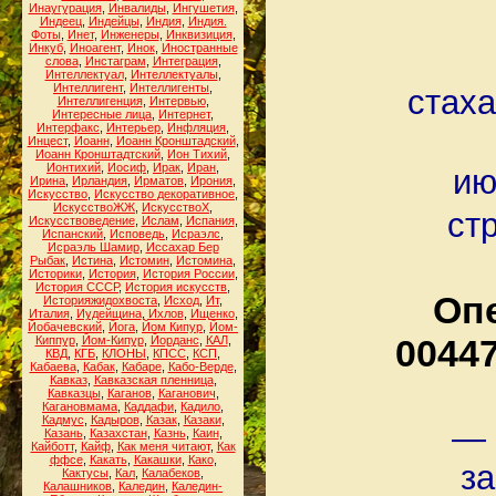
Инаугурация
,
Инвалиды
,
Ингушетия
,
Индеец
,
Индейцы
,
Индия
,
Индия.
Фоты
,
Инет
,
Инженеры
,
Инквизиция
,
Инкуб
,
Иноагент
,
Инок
,
Иностранные
слова
,
Инстаграм
,
Интеграция
,
Интеллектуал
,
Интеллектуалы
,
Интеллигент
,
Интеллигенты
,
стаха
Интеллигенция
,
Интервью
,
Интересные лица
,
Интернет
,
Интерфакс
,
Интерьер
,
Инфляция
,
Инцест
,
Иоанн
,
Иоанн Кронштадский
,
Иоанн Кронштадтский
,
Ион Тихий
,
Ионтихий
,
Иосиф
,
Ирак
,
Иран
,
ию
Ирина
,
Ирландия
,
Ирматов
,
Ирония
,
Искусство
,
Искусство декоративное
,
ИскусствоЖЖ
,
ИскусствоХ
,
ст
Искусствоведение
,
Ислам
,
Испания
,
Испанский
,
Исповедь
,
Исраэлс
,
Исраэль Шамир
,
Иссахар Бер
Рыбак
,
Истина
,
Истомин
,
Истомина
,
Историки
,
История
,
История России
,
История СССР
,
История искусств
,
Оп
Историяжидохвоста
,
Исход
,
Ит
,
Италия
,
Иудейщина
,
Ихлов
,
Ищенко
,
Йобачевский
,
Йога
,
Йом Кипур
,
Йом-
0044
Киппур
,
Йом-Кипур
,
Йорданс
,
КАЛ
,
КВД
,
КГБ
,
КЛОНЫ
,
КПСС
,
КСП
,
Кабаева
,
Кабак
,
Кабаре
,
Кабо-Верде
,
Кавказ
,
Кавказская пленница
,
Кавказцы
,
Каганов
,
Каганович
,
Кагановмама
,
Каддафи
,
Кадило
,
Кадмус
,
Кадыров
,
Казак
,
Казаки
,
— 
Казань
,
Казахстан
,
Казнь
,
Каин
,
Кайботт
,
Кайф
,
Как меня читают
,
Как
ффсе
,
Какать
,
Какашки
,
Како
,
за
Кактусы
,
Кал
,
Калабеков
,
Калашников
,
Каледин
,
Каледин-