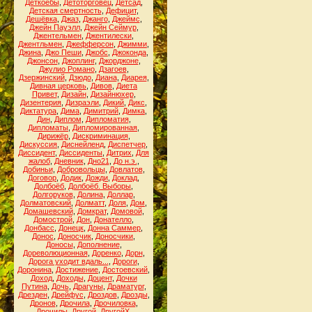
Деткоёбы
,
Детоторговец
,
Детсад
,
Детская смертность
,
Дефицит
,
Дешёвка
,
Джаз
,
Джанго
,
Джеймс
,
Джейн Пауэлл
,
Джейн Сеймур
,
Джентельмен
,
Джентилески
,
Джентльмен
,
Джефферсон
,
Джимми
,
Джина
,
Джо Пеши
,
Джобс
,
Джоконда
,
Джонсон
,
Джоплинг
,
Джорджоне
,
Джулио Романо
,
Дзагоев
,
Дзержинский
,
Дзюдо
,
Диана
,
Диарея
,
Дивная церковь
,
Дивов
,
Диета
Привет
,
Дизайн
,
Дизайнюхер
,
Дизентерия
,
Дизраэли
,
Дикий
,
Дикс
,
Диктатура
,
Дима
,
Димитрий
,
Димка
,
Дин
,
Диплом
,
Дипломатия
,
Дипломаты
,
Дипломированная
,
Дирижёр
,
Дискриминация
,
Дискуссия
,
Диснейленд
,
Диспетчер
,
Диссидент
,
Диссиденты
,
Дитрих
,
Для
жалоб
,
Дневник
,
Дно21
,
До н.э.
,
Добиньи
,
Добровольцы
,
Довлатов
,
Договор
,
Додик
,
Дожди
,
Доклад
,
Долбоёб
,
Долбоёб. Выборы
,
Долгоруков
,
Долина
,
Доллар
,
Долматовский
,
Долматт
,
Доля
,
Дом
,
Домашевский
,
Домкрат
,
Домовой
,
Домострой
,
Дон
,
Донателло
,
Донбасс
,
Донецк
,
Донна Саммер
,
Донос
,
Доносчик
,
Доносчики
,
Доносы
,
Дополнение
,
Дореволюционная
,
Доренко
,
Дорн
,
Дорога уходит вдаль...
,
Дороги
,
Доронина
,
Достижение
,
Достоевский
,
Доход
,
Доходы
,
Доцент
,
Дочки
Путина
,
Дочь
,
Драгуны
,
Драматург
,
Дрезден
,
Дрейфус
,
Дроздов
,
Дрозды
,
Дронов
,
Дрочила
,
Дрочиловка
,
Дрочилы
,
Другой
,
ДругойХ
,