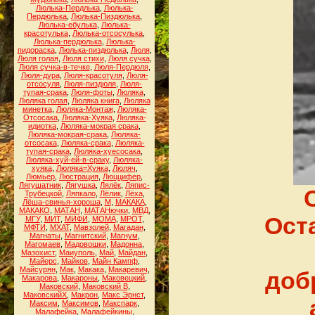
Люлька-Пердлька
,
Люлька-
Пердюлька
,
Люлька-Пиздюлька
,
Люлька-ебулька
,
Люлька-
красотулька
,
Люлька-отсосулька
,
Люлька-пердюлька
,
Люлька-
пидораска
,
Люлька-пиздюлька
,
Люля
,
Люля голая
,
Люля стихи
,
Люля сучка
,
Люля сучка-в-течке
,
Люля-Пердюля
,
Люля-дура
,
Люля-красотуля
,
Люля-
отсосуля
,
Люля-пиздюля
,
Люля-
тупая-срака
,
Люля-фоты
,
Люляка
,
Люляка голая
,
Люляка книга
,
Люляка
минетка
,
Люляка-Монтаж
,
Люляка-
Отсосака
,
Люляка-Хуяка
,
Люляка-
идиотка
,
Люляка-мокрая срака
,
Люляка-мокрая-срака
,
Люляка-
отсосака
,
Люляка-срака
,
Люляка-
тупая-срака
,
Люляка-хуесосака
,
Люляка-хуй-ей-в-сраку
,
Люляка-
хуяка
,
Люляка=Хуяка
,
Люляч
,
Люмьер
,
Люстрация
,
Люццифер
,
Лягушатник
,
Лягушка
,
Лялёк
,
Ляпис-
Трубецкой
,
Ляпкало
,
Лёлик
,
Лёха
,
Лёша-свинья-хороша
,
М
,
МАКАКА
,
МАКАКО
,
МАТАН
,
МАТАНючки
,
МВД
,
Ост
МГУ
,
МИТ
,
МИФИ
,
МОМА
,
МРОТ
,
МФТИ
,
МХАТ
,
Мавзолей
,
Магадан
,
Магнаты
,
Магнитский
,
Магнум
,
Магомаев
,
Мадовошки
,
Мадонна
,
Мазохист
,
Маиуполь
,
Май
,
Майдан
,
Майерс
,
Майков
,
Майн Кампф
,
Майсурян
,
Мак
,
Макака
,
Макаревич
,
доб
Макарова
,
Макароны
,
Маковецкий
,
Маковский
,
Маковский В
,
МаковскийХ
,
Макрон
,
Макс Эрнст
,
Максим
,
Максимов
,
Макспарк
,
Малафейка
,
Малафейкины
,