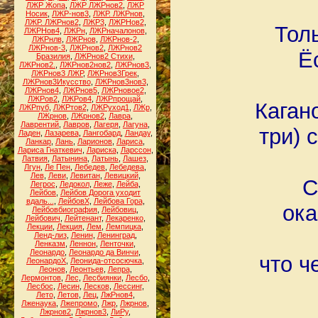
ЛЖР Жопа
,
ЛЖР ЛЖРнов2
,
ЛЖР
Носик
,
ЛЖР-нов3
,
ЛЖР. ЛЖРнов
,
ЛЖР. ЛЖРнов2
,
ЛЖР3
,
ЛЖРНов2
,
Тол
ЛЖРНов4
,
ЛЖРн
,
ЛЖРначалонов
,
ЛЖРнлв
,
ЛЖРнов
,
ЛЖРнов-2
,
ЛЖРнов-3
,
ЛЖРнов2
,
ЛЖРнов2
Ё
Бразилия
,
ЛЖРнов2 Стихи
,
ЛЖРнов2.
,
ЛЖРнов2нов2
,
ЛЖРнов3
,
ЛЖРнов3 ЛЖР
,
ЛЖРнов3Грек
,
ЛЖРнов3Икусство
,
ЛЖРнов3нов3
,
ЛЖРнов4
,
ЛЖРнов5
,
ЛЖРновое2
,
ЛЖРов2
,
ЛЖРов4
,
ЛЖРпрощай
,
Каган
ЛЖРпуб
,
ЛЖРтов2
,
ЛЖРуход1
,
ЛЖр
,
ЛЖрнов
,
ЛЖрнов2
,
Лавра
,
Лаврентий
,
Лавров
,
Лагеря
,
Лагуна
,
три) 
Ладен
,
Лазарева
,
Лангобард
,
Ландау
,
Ланкар
,
Лань
,
Ларионов
,
Лариса
,
Лариса Гнаткевич
,
Лариска
,
Ларссон
,
Латвия
,
Латынина
,
Латынь
,
Лашез
,
Лгун
,
Ле Пен
,
Лебедев
,
Лебедева
,
Лев
,
Леви
,
Левитан
,
Левицкий
,
С
Легрос
,
Ледокол
,
Леже
,
Лейба
,
Лейбов
,
Лейбов Дорога уходит
вдаль...
,
ЛейбовХ
,
Лейбова Гора
,
ока
Лейбовбиография
,
Лейбовиц
,
Лейбович
,
Лейтенант
,
Лекаренко
,
Лекции
,
Лекция
,
Лем
,
Лемпицка
,
Ленд-лиз
,
Ленин
,
Ленинград
,
Ленказм
,
Леннон
,
Ленточки
,
Леонардо
,
Леонардо да Винчи
,
что ч
ЛеонардоХ
,
Леонида-отсосючка
,
Леонов
,
Леонтьев
,
Лепра
,
Лермонтов
,
Лес
,
Лесбиянки
,
Лесбо
,
Лесбос
,
Лесин
,
Лесков
,
Лессинг
,
Лето
,
Летов
,
Лец
,
ЛжРнов4
,
Лженаука
,
Лжепромо
,
Лжр
,
Лжрнов
,
Лжрнов2
,
Лжрнов3
,
ЛиРу
,