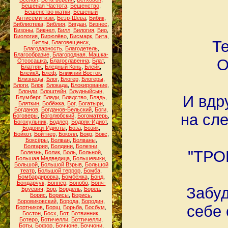
Бешеная Частота
,
Бешенство
,
Бешенство матки
,
Бешеный
Антисемитизм
,
Беэр-Шева
,
Бибик
,
Библиотека
,
Библия
,
Бигдан
,
Бизнес
,
Бизоны
,
Бикнел
,
Билл
,
Билогия
,
Био
,
Биология
,
Бирюлёво
,
Бисмарк
,
Бита
,
Т
Битлы
,
Благовещенск
,
Благодарность
,
Благодетель
,
Благообразие
,
Благородная. Машка-
О
Отсосашка
,
Благославенна
,
Блат
,
Блатняк
,
Бледный Конь
,
Блейк
,
БлейкХ
,
Блеф
,
Ближний Восток
,
Близнецы
,
Блог
,
Блогер
,
Блогеры
,
Блоги
,
Блок
,
Блокада
,
Блокирование
,
Блонди
,
Блоштейн
,
Блудныйсын
,
И вдр
Блумберг
,
Бляди
,
Блядство
,
Блядь
,
Бляткин
,
Бобёжка
,
Бог
,
Богатыри
,
Богданов
,
Богданов-Бельский
,
Боги
,
на сл
Боговеры
,
Боголюбский
,
Богоматерь
,
Богохульник
,
Бодлер
,
Бодряк-Идиот
,
Бодряки-Идиоты
,
Боза
,
Бозик
,
Бойкот
,
Бойтнер
,
Боколл
,
Бокр
,
Бокс
,
Боксёры
,
Болван
,
Болваны
,
Болгария
,
Болдини
,
Болезни
,
"ТРО
Болезнь
,
Болик
,
Боль
,
Больной
,
Большая Медведица
,
Большевики
,
Большой
,
Большой Взрыв
,
Большой
театр
,
Большой террор
,
Бомба
,
Бомбардировка
,
Бомбёжка
,
Бонд
,
Бондарчук
,
Боннер
,
Бонобо
,
Бонч-
Забуд
Бруевич
,
Бор
,
Бордель
,
Борец
,
Борис
,
Борисы
,
Борись
,
Боровиковский
,
Борода
,
Бородин
,
себе 
Бортников
,
Борщ
,
Борьба
,
Босбум
,
Бостон
,
Босх
,
Бот
,
Ботвинник
,
Ботеро
,
Ботичелли
,
Боттичелли
,
Боты
,
Бофор
,
Боччоне
,
Боччони
,