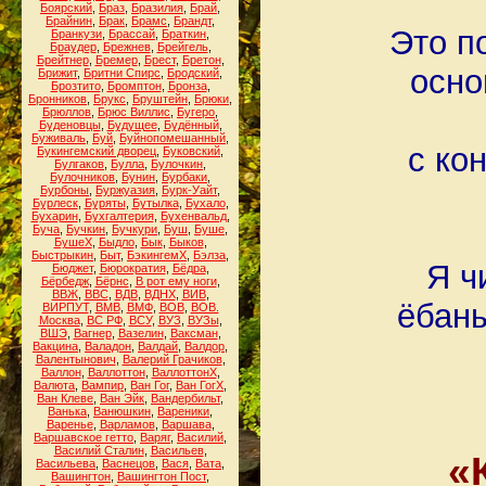
Боярский
,
Браз
,
Бразилия
,
Брай
,
Брайнин
,
Брак
,
Брамс
,
Брандт
,
Это п
Бранкузи
,
Брассай
,
Браткин
,
Браудер
,
Брежнев
,
Брейгель
,
Брейтнер
,
Бремер
,
Брест
,
Бретон
,
осно
Брижит
,
Бритни Спирс
,
Бродский
,
Брозтито
,
Бромптон
,
Бронза
,
Бронников
,
Брукс
,
Бруштейн
,
Брюки
,
Брюллов
,
Брюс Виллис
,
Бугеро
,
Буденовцы
,
Будущее
,
Будённый
,
Буживаль
,
Буй
,
Буйнопомешанный
,
с ко
Букингемский дворец
,
Буковский
,
Булгаков
,
Булла
,
Булочкин
,
Булочников
,
Бунин
,
Бурбаки
,
Бурбоны
,
Буржуазия
,
Бурк-Уайт
,
Бурлеск
,
Буряты
,
Бутылка
,
Бухало
,
Бухарин
,
Бухгалтерия
,
Бухенвальд
,
Буча
,
Бучкин
,
Бучкури
,
Буш
,
Буше
,
БушеХ
,
Быдло
,
Бык
,
Быков
,
Быстрыкин
,
Быт
,
БэкингемХ
,
Бэлза
,
Я ч
Бюджет
,
Бюрократия
,
Бёдра
,
Бёрбедж
,
Бёрнс
,
В рот ему ноги
,
ВВЖ
,
ВВС
,
ВДВ
,
ВДНХ
,
ВИВ
,
ёбаны
ВИРПУТ
,
ВМВ
,
ВМФ
,
ВОВ
,
ВОВ.
Москва
,
ВС РФ
,
ВСУ
,
ВУЗ
,
ВУЗы
,
ВШЭ
,
Вагнер
,
Вазелин
,
Ваксман
,
Вакцина
,
Валадон
,
Валдай
,
Валдор
,
Валентынович
,
Валерий Грачиков
,
Валлон
,
Валлоттон
,
ВаллоттонХ
,
Валюта
,
Вампир
,
Ван Гог
,
Ван ГогХ
,
Ван Клеве
,
Ван Эйк
,
Вандербильт
,
Ванька
,
Ванюшкин
,
Вареники
,
Варенье
,
Варламов
,
Варшава
,
Варшавское гетто
,
Варяг
,
Василий
,
Василий Сталин
,
Васильев
,
«
Васильева
,
Васнецов
,
Вася
,
Вата
,
Вашингтон
,
Вашингтон Пост
,