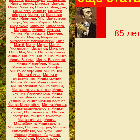
Мильштейнню
,
Милюков
,
Мимоза
,
Минет
,
Минетка
,
Минетки
,
Минздрав
,
Мини-юбка
,
Министр
,
Министр
обороны
,
Министры
,
Миннелли
,
Минск
,
Минтчица
,
Мир
,
Мир во всём
мире
,
Мирзоян
,
Мирные
,
Миро
,
Миролюбие
,
Миронов
,
Мирослава
,
Мирювисч
,
Миссон
,
Мистика
,
85 ле
Митина
,
Митина-жопа
,
Митинаню
,
Митинг
,
Митрич
,
Митрополит
,
Митрополит Волоколамский
,
Митя
,
Митяй
,
Мифи
,
Мифы
,
Михаил
Михайлович
,
Михайлов
,
Михалков
,
Миш.ПФы
,
Миша
,
Миша Вербицкий
,
Мишака
,
Мишель
,
Мишенька
,
Мишка
,
Мишка Вазелин
,
Мишка Вазелинов
,
Мишка Малаейкин
,
Мишка
Малафейкин
,
Мишка Малофей
,
Мишка Малофейкин
,
Мишка Педы
,
Мишка болван
,
Мишка и
антисемитизм
,
Мишка монтаж
,
Мишка обо мне
,
Мишка педофил
,
Мишка плакатки
,
Мишка скотина
,
Мишка скотина местная
,
Мишка
скотина. Люляка-Хуяка
,
Мишка
сктина
,
Мишка таракан
,
Мишка
уязвимый
,
Мишка чкотина местная
,
Мишка-Малафейкин
,
Мишка-Монтаж
,
Мишка-админ-подлость
,
Мишка-
жопоёб
,
Мишка-педофил
,
Мишка-
портретка
,
Мишка-с-приветом
,
Мишка-скотина
,
Мишка.
,
МишкаЗалупа
,
Мишказалупа
,
Мишканю
,
Мишкин портрет
,
Мишкино
самоубийство
,
Мишустин
,
Мне
,
Мнение
,
Мнение о Гафурове
,
Многочлен
,
Мобилизация
,