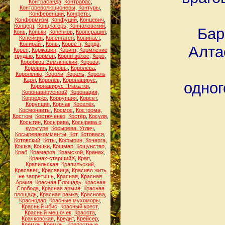
Контрабанда
,
Контрабас
,
Контрреволюционеры
,
Контуры
,
Конференции
,
Конфеты
,
Конформизм
,
Конфуций
,
Концевич
,
Концерт
,
Концлагерь
,
Кончаловский
,
Бар
Конь
,
Коньки
,
Конёнков
,
Кооперация
,
Копейкин
,
Копенгаген
,
Копипаст
,
Копирайт
,
Копы
,
Корветт
,
Корда
,
Алта
Корея
,
Коржавин
,
Коринт
,
Кормление
грудью
,
Кормон
,
Корни волос
,
Коро
,
Коробков-Землянский
,
Корова
,
Коровин
,
Коровы
,
Королева
,
Короленко
,
Короли
,
Король
,
Король
Карл
,
Королёв
,
Коронавирус
,
одног
Коронавирус Плакатки
,
Коронавируснов2
,
Коронация
,
Корреджо
,
Коррупция
,
Корсет
,
Корупция
,
Корчак
,
Коселёк
,
Космонавты
,
Космос
,
Кострома
,
Костюм
,
Костюченко
,
Костёр
,
Косуля
,
Косыгин
,
Косырева
,
Косырева о
культуре
,
Косырева. Углич
,
Косыревакомменты
,
Кот
,
Котовася
,
Котовский
,
Коты
,
Кофырин
,
Кочерга
,
Кошка
,
Кошки
,
Кошмар
,
Кощунство
,
Краб
,
Крамаров
,
Крамской
,
Кранах
,
Кранах-старшийХ
,
Крап
,
Крапильская
,
Крапильский
,
Красавец
,
Красавица
,
Красиво жить
не запретишь
,
Красная
,
Красная
Армия
,
Красная Площадь
,
Красная
Слобода
,
Красная армия
,
Красная
площадь
,
Красная рамка
,
Краснова
,
Краснодар
,
Красные мухоморы
,
Красный ибис
,
Красный крест
,
Красный мешочек
,
Красота
,
Крачковская
,
Кредит
,
Крейсер
,
Кремль
,
Кремль.
,
Крепостные
,