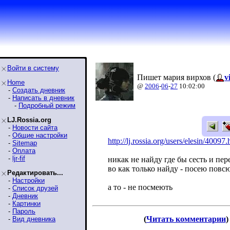
Войти в систему
Пишет мария вирхов (
v
Home
@
2006
-
06
-
27
10:02:00
-
Создать дневник
-
Написать в дневник
-
Подробный режим
LJ.Rossia.org
-
Новости сайта
-
Общие настройки
http://lj.rossia.org/users/elesin/4
0097.
-
Sitemap
-
Оплата
-
ljr-fif
никак не найду где бы сесть и пе
во как только найду - посею повсю
Редактировать...
-
Настройки
а то - не посмеють
-
Список друзей
-
Дневник
-
Картинки
-
Пароль
(
Читать комментарии
)
-
Вид дневника