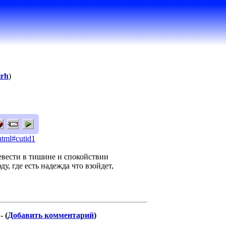
irh
)
html#cutid1
ревести в тишине и спокойствии
ду, где есть надежда что взойдет,
 - (
Добавить комментарий
)