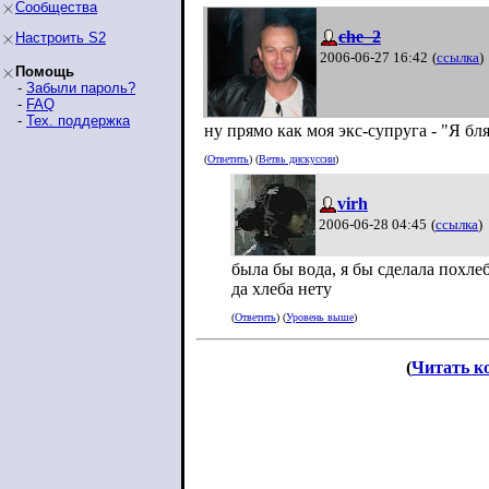
Сообщества
che_2
Настроить S2
2006-06-27 16:42
(
ссылка
)
Помощь
-
Забыли пароль?
-
FAQ
-
Тех. поддержка
ну прямо как моя экс-супруга - "Я б
(
Ответить
) (
Ветвь дискуссии
)
virh
2006-06-28 04:45
(
ссылка
)
была бы вода, я бы сделала похле
да хлеба нету
(
Ответить
) (
Уровень выше
)
(
Читать к