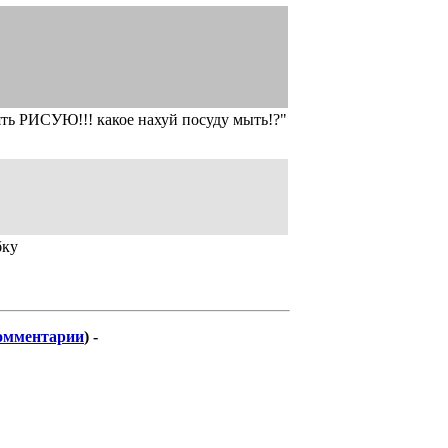
лять РИСУЮ!!! какое нахуй посуду мыть!?"
бку
омментарии
) -