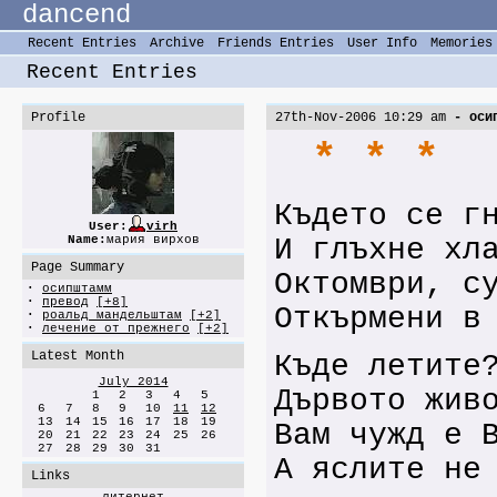
dancend
Recent Entries
Archive
Friends Entries
User Info
Memories
Recent Entries
Profile
27th-Nov-2006 10:29 am
- осип
* * *
Където се г
User:
virh
Name:
мария вирхов
И глъхне хл
Page Summary
Октомври, с
·
осипштамм
·
превод
[+8]
Откърмени в
·
роальд мандельштам
[+2]
·
лечение от прежнего
[+2]
Latest Month
Къде летите
July 2014
Дървото жив
1
2
3
4
5
6
7
8
9
10
11
12
13
14
15
16
17
18
19
Вам чужд е 
20
21
22
23
24
25
26
27
28
29
30
31
А яслите не
Links