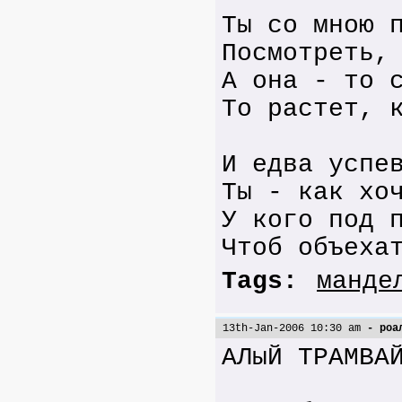
Ты со мною 
Посмотреть,
А она - то 
То растет, 
И едва успе
Ты - как хо
У кого под 
Чтоб объеха
Tags:
манде
13th-Jan-2006 10:30 am
- роал
АЛыЙ ТРАМВА