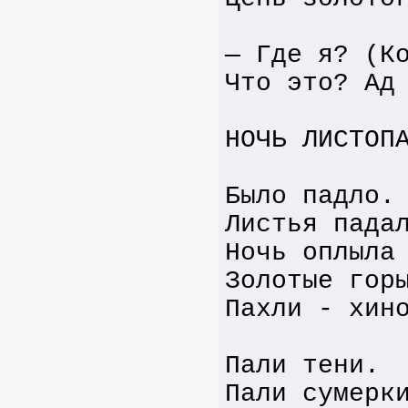
— Где я? (К
Что это? Ад
НОЧЬ ЛИСТОП
Было падло.
Листья пада
Ночь оплыла
Золотые гор
Пахли - хин
Пали тени.
Пали сумерк