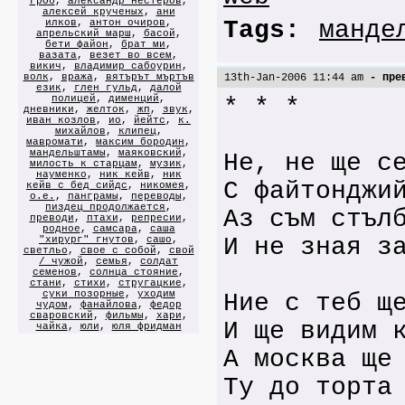
ГрОб
,
александр нестеров
,
алексей крученых
,
ани
Tags:
манде
илков
,
антон очиров
,
апрельский марш
,
басой
,
бети файон
,
брат ми
,
вазата
,
везет во всем
,
викич
,
владимир сабоурин
,
волк
,
вража
,
вятърът мъртъв
13th-Jan-2006 11:44 am
- пре
език
,
глен гульд
,
далой
полицей
,
дименций
,
* * *
дневники
,
желток
,
жп
,
звук
,
иван козлов
,
ио
,
йейтс
,
к.
михайлов
,
клипец
,
мавромати
,
максим бородин
,
мандельштамы
,
маяковский
,
Не, не ще с
милость к старцам
,
музик
,
науменко
,
ник кейв
,
ник
С файтонджи
кейв с бед сийдс
,
никомея
,
о.е.
,
панграмы
,
переводы
,
пиздец продолжается
,
Аз съм стъл
преводи
,
птахи
,
репресии
,
родное
,
самсара
,
саша
И не зная з
"хирург" гнутов
,
сашо
,
светльо
,
свое с собой
,
свой
/ чужой
,
семья
,
солдат
семенов
,
солнца стояние
,
стани
,
стихи
,
стругацкие
,
суки позорные
,
уходим
Ние с теб щ
чудом
,
фанайлова
,
федор
сваровский
,
фильмы
,
хари
,
И ще видим 
чайка
,
юли
,
юля фридман
А москва ще
Ту до торта