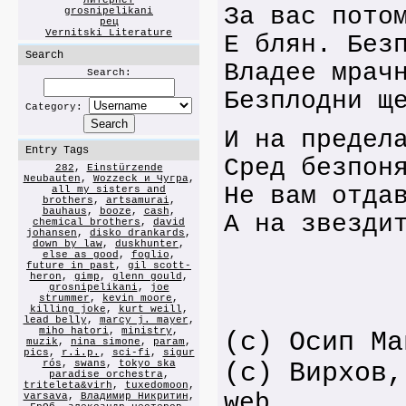
литернет
За вас пото
grosnipelikani
рец
Vernitski Literature
Е блян. Без
Search
Владее мрач
Search:
Безплодни щ
Category:
И на предел
Entry Tags
Сред безпон
282
,
Einstürzende
Neubauten
,
Wozzeck и Чугра
,
Не вам отда
all my sisters and
brothers
,
artsamurai
,
bauhaus
,
booze
,
cash
,
А на звезди
chemical brothers
,
david
johansen
,
disko drankards
,
down by law
,
duskhunter
,
else as good
,
foglio
,
future in past
,
gil scott-
heron
,
gimp
,
glenn gould
,
grosnipelikani
,
joe
strummer
,
kevin moore
,
killing joke
,
kurt weill
,
lead belly
,
marcy j. mayer
,
miho hatori
,
ministry
,
(c) Осип Ма
muzik
,
nina simone
,
param
,
pics
,
r.i.p.
,
sci-fi
,
sigur
rós
,
swans
,
tokyo ska
(с) Вирхов,
paradise orchestra
,
triteleta&virh
,
tuxedomoon
,
web
varsava
,
Владимир Никритин
,