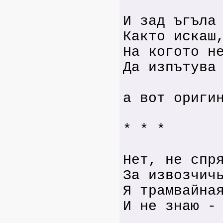
И зад ъгъла
Както искаш
На когото н
Да изпътува
а вот ориги
* * *
Нет, не спр
За извозчич
Я трамвайна
И не знаю -