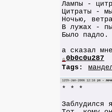
Лампы - цит
Цитраты - м
Ночью, ветр
В лужах - п
Было падло.
а сказал мн
0b0c0u287
Tags:
манде
12th-Jan-2006 12:16 pm
- лече
* * *
Заблудился 
Тот, кому о