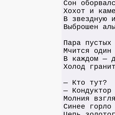
Сон оборвал
Хохот и кам
В звездную 
Выброшен ал
Пара пустых
Мчится один
В каждом — 
Холод грани
— Кто тут?
— Кондуктор
Молния взгл
Синее горло
Цепь золото