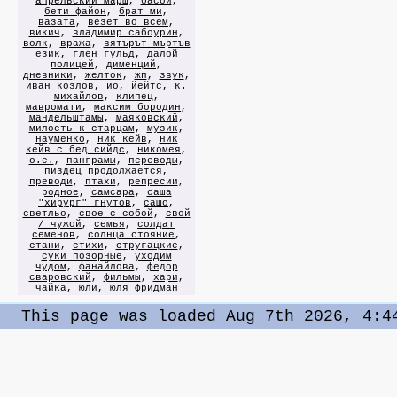
апрельский марш
,
басой
,
бети файон
,
брат ми
,
вазата
,
везет во всем
,
викич
,
владимир сабоурин
,
волк
,
вража
,
вятърът мъртъв
език
,
глен гульд
,
далой
полицей
,
дименций
,
дневники
,
желток
,
жп
,
звук
,
иван козлов
,
ио
,
йейтс
,
к.
михайлов
,
клипец
,
мавромати
,
максим бородин
,
мандельштамы
,
маяковский
,
милость к старцам
,
музик
,
науменко
,
ник кейв
,
ник
кейв с бед сийдс
,
никомея
,
о.е.
,
панграмы
,
переводы
,
пиздец продолжается
,
преводи
,
птахи
,
репресии
,
родное
,
самсара
,
саша
"хирург" гнутов
,
сашо
,
светльо
,
свое с собой
,
свой
/ чужой
,
семья
,
солдат
семенов
,
солнца стояние
,
стани
,
стихи
,
стругацкие
,
суки позорные
,
уходим
чудом
,
фанайлова
,
федор
сваровский
,
фильмы
,
хари
,
чайка
,
юли
,
юля фридман
This page was loaded Aug 7th 2026, 4:4