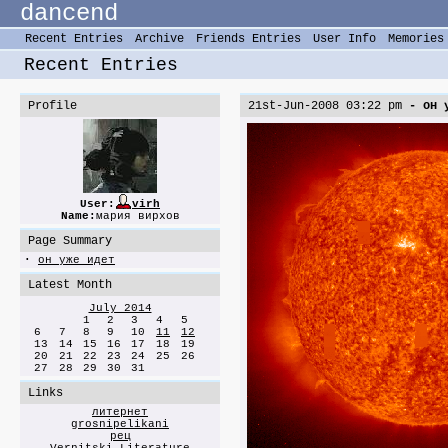
dancend
Recent Entries
Archive
Friends Entries
User Info
Memories
Recent Entries
Profile
21st-Jun-2008 03:22 pm
- он у
User:
virh
Name:
мария вирхов
Page Summary
·
он уже идет
Latest Month
July 2014
1
2
3
4
5
6
7
8
9
10
11
12
13
14
15
16
17
18
19
20
21
22
23
24
25
26
27
28
29
30
31
Links
литернет
grosnipelikani
рец