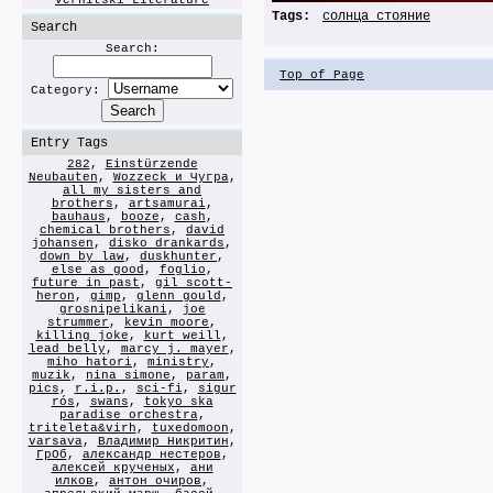
Vernitski Literature
Tags:
солнца стояние
Search
Search:
Top of Page
Category:
Entry Tags
282
,
Einstürzende
Neubauten
,
Wozzeck и Чугра
,
all my sisters and
brothers
,
artsamurai
,
bauhaus
,
booze
,
cash
,
chemical brothers
,
david
johansen
,
disko drankards
,
down by law
,
duskhunter
,
else as good
,
foglio
,
future in past
,
gil scott-
heron
,
gimp
,
glenn gould
,
grosnipelikani
,
joe
strummer
,
kevin moore
,
killing joke
,
kurt weill
,
lead belly
,
marcy j. mayer
,
miho hatori
,
ministry
,
muzik
,
nina simone
,
param
,
pics
,
r.i.p.
,
sci-fi
,
sigur
rós
,
swans
,
tokyo ska
paradise orchestra
,
triteleta&virh
,
tuxedomoon
,
varsava
,
Владимир Никритин
,
ГрОб
,
александр нестеров
,
алексей крученых
,
ани
илков
,
антон очиров
,