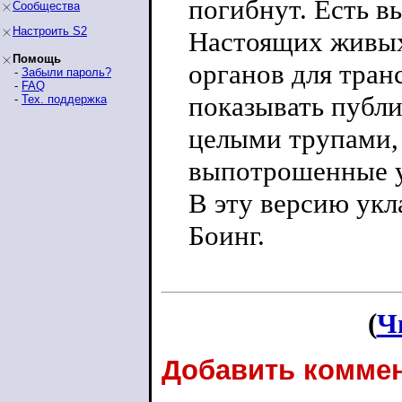
погибнут. Есть в
Сообщества
Настроить S2
Настоящих живых
Помощь
органов для тран
-
Забыли пароль?
-
FAQ
показывать публи
-
Тех. поддержка
целыми трупами,
выпотрошенные 
В эту версию ук
Боинг.
(
Ч
Добавить коммен