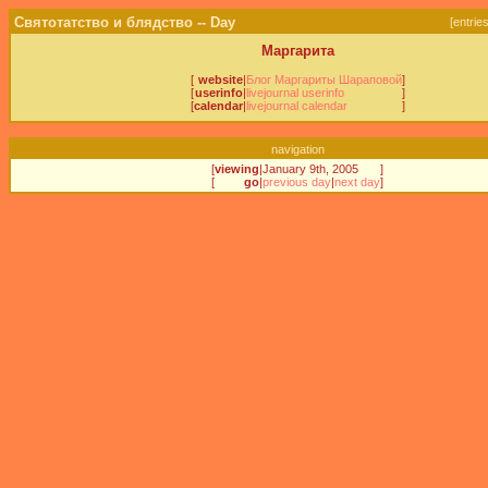
Святотатство и блядство -- Day
[
entrie
Маргарита
[
website
|
Блог Маргариты Шараповой
]
[
userinfo
|
livejournal userinfo
]
[
calendar
|
livejournal calendar
]
navigation
[
viewing
|
January 9th, 2005
]
[
go
|
previous day
|
next day
]