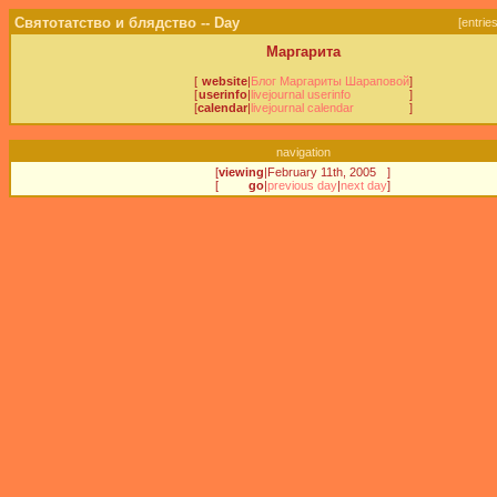
Святотатство и блядство -- Day
[
entrie
Маргарита
[
website
|
Блог Маргариты Шараповой
]
[
userinfo
|
livejournal userinfo
]
[
calendar
|
livejournal calendar
]
navigation
[
viewing
|
February 11th, 2005
]
[
go
|
previous day
|
next day
]