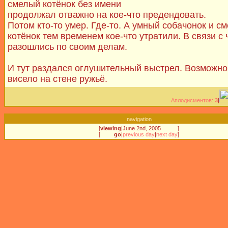
смелый котёнок без имени
продолжал отважно на кое-что предендовать.
Потом кто-то умер. Где-то. А умный собачонок и с
котёнок тем временем кое-что утратили. В связи с 
разошлись по своим делам.
И тут раздался оглушительный выстрел. Возможно,
висело на стене ружьё.
Аплодисментов:
3
|
navigation
[
viewing
|
June 2nd, 2005
]
[
go
|
previous day
|
next day
]