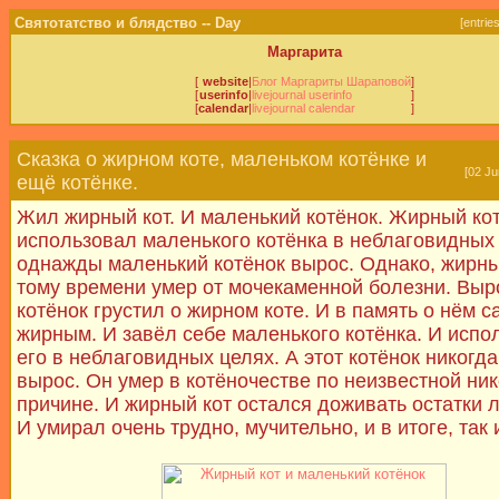
Святотатство и блядство -- Day
[
entrie
Маргарита
[
website
|
Блог Маргариты Шараповой
]
[
userinfo
|
livejournal userinfo
]
[
calendar
|
livejournal calendar
]
Сказка о жирном коте, маленьком котёнке и
[02 Ju
ещё котёнке.
Жил жирный кот. И маленький котёнок. Жирный ко
использовал маленького котёнка в неблаговидных
однажды маленький котёнок вырос. Однако, жирны
тому времени умер от мочекаменной болезни. Вы
котёнок грустил о жирном коте. И в память о нём с
жирным. И завёл себе маленького котёнка. И испо
его в неблаговидных целях. А этот котёнок никогда
вырос. Он умер в котёночестве по неизвестной ни
причине. И жирный кот остался доживать остатки л
И умирал очень трудно, мучительно, и в итоге, так 