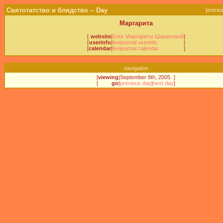
Святотатство и блядство -- Day
[
entrie
Маргарита
[
website
|
Блог Маргариты Шараповой
]
[
userinfo
|
livejournal userinfo
]
[
calendar
|
livejournal calendar
]
navigation
[
viewing
|
September 8th, 2005
]
[
go
|
previous day
|
next day
]