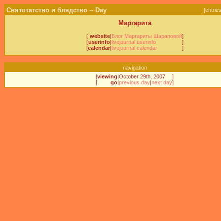
Святотатство и блядство -- Day
[
entrie
Маргарита
[
website
|
Блог Маргариты Шараповой
]
[
userinfo
|
livejournal userinfo
]
[
calendar
|
livejournal calendar
]
navigation
[
viewing
|
October 29th, 2007
]
[
go
|
previous day
|
next day
]