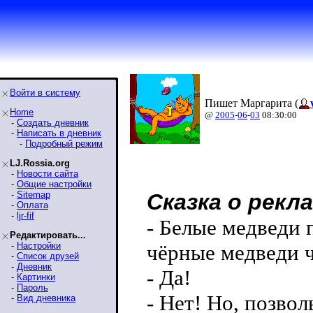
Войти в систему
Пишет Маргарита (
Home
@
2005
-
06
-
03
08:30:00
-
Создать дневник
-
Написать в дневник
-
Подробный режим
LJ.Rossia.org
-
Новости сайта
-
Общие настройки
-
Sitemap
Cказка о рекл
-
Оплата
-
ljr-fif
- Белые медведи 
Редактировать...
-
Настройки
чёрные медведи ч
-
Список друзей
-
Дневник
- Да!
-
Картинки
-
Пароль
- Нет! Но, позвол
-
Вид дневника