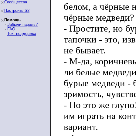
Сообщества
белом, а чёрные н
Настроить S2
чёрные медведи?
Помощь
-
Забыли пароль?
- Простите, но б
-
FAQ
-
Тех. поддержка
тапочки - это, и
не бывает.
- М-да, коричневы
ли белые медведи
бурые медведи - б
зримость, чувств
- Но это же глуп
им играть на кон
вариант.