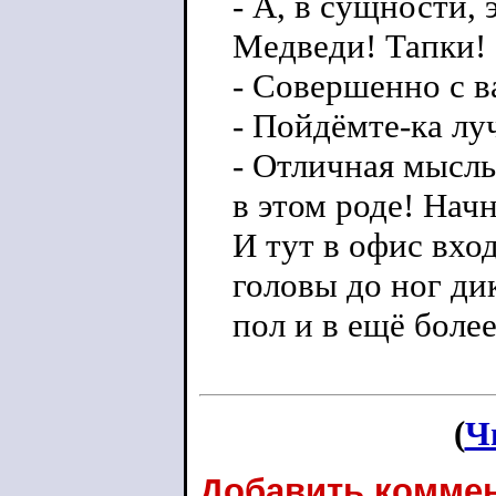
- А, в сущности, 
Медведи! Тапки!
- Совершенно с в
- Пойдёмте-ка лу
- Отличная мысль
в этом роде! Нач
И тут в офис вхо
головы до ног ди
пол и в ещё боле
(
Ч
Добавить коммен