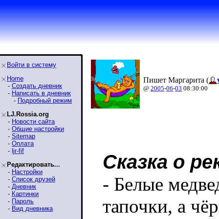
Войти в систему
Home
Пишет Маргарита (
-
Создать дневник
@
2005
-
06
-
03
08:30:00
-
Написать в дневник
-
Подробный режим
LJ.Rossia.org
-
Новости сайта
-
Общие настройки
-
Sitemap
-
Оплата
-
ljr-fif
Cказка о ре
Редактировать...
-
Настройки
- Белые медв
-
Список друзей
-
Дневник
-
Картинки
тапочки, а чё
-
Пароль
-
Вид дневника