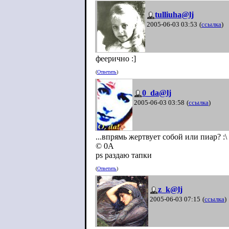
tulliuha@lj
2005-06-03 03:53
(
ссылка
)
феерично :]
(
Ответить
)
0_da@lj
2005-06-03 03:58
(
ссылка
)
...впрямь жертвует собой или пиар? :\
© 0А
ps раздаю тапки
(
Ответить
)
z_k@lj
2005-06-03 07:15
(
ссылка
)