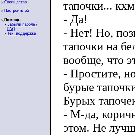
тапочки... кхм
Сообщества
Настроить S2
- Да!
Помощь
-
Забыли пароль?
- Нет! Но, по
-
FAQ
-
Тех. поддержка
тапочки на бе
вообще, что э
- Простите, н
бурые тапочки
Бурых тапочек
- М-да, коричн
этом. Не лучш