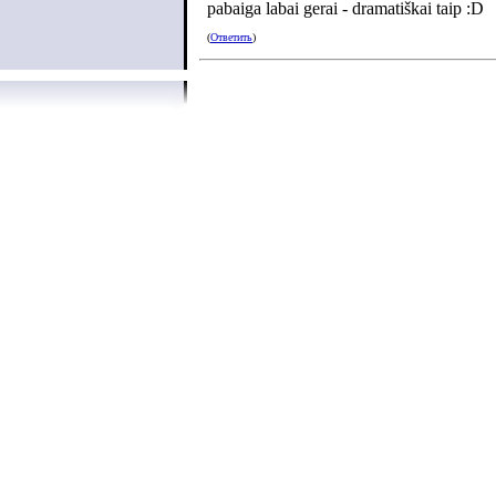
pabaiga labai gerai - dramatiškai taip :D
(
Ответить
)