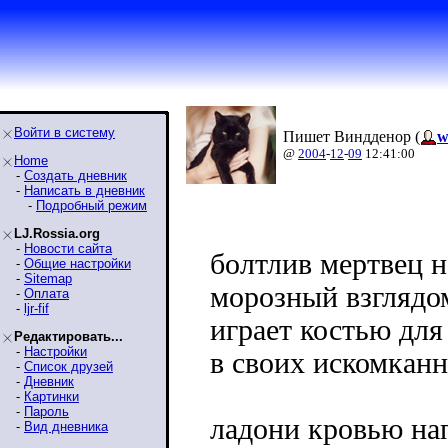
Войти в систему
Пишет Виндденор (
w
@
2004
-
12
-
09
12:41:00
Home
-
Создать дневник
-
Написать в дневник
-
Подробный режим
LJ.Rossia.org
-
Новости сайта
болтлив мертвец н
-
Общие настройки
-
Sitemap
морозный взглядо
-
Оплата
-
ljr-fif
играет костью для
Редактировать...
-
Настройки
в своих искомкан
-
Список друзей
-
Дневник
-
Картинки
-
Пароль
ладони кровью на
-
Вид дневника