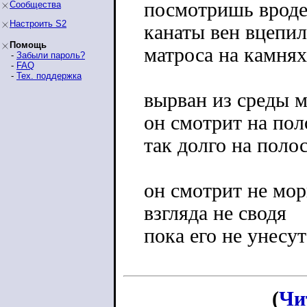
посмотришь вроде
Сообщества
Настроить S2
канаты вен вцепил
Помощь
матроса на камнях
-
Забыли пароль?
-
FAQ
-
Тех. поддержка
вырван из среды 
он смотрит на пол
так долго на поло
он смотрит не мор
взгляда не сводя
пока его не унесут
(
Чи