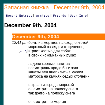
Запасная книжка - December 9th, 2004
[
Recent Entries
][
Archive
][
Friends
][
User Info
]
December 9th, 2004
December 9th, 2004
12:41 pm
болтлив мертвец на сходне лютой
морозный взглядом отщепенец
[
Link
]
играет костью для собак
в своих искомканных руках
ладони кровью напитав
посмотришь вроде бы и жив
канаты вен вцепились в кулаки
матроса на камнях седых столетий
вырван из среды морской
он смотрит на полоску снега
так долго на полоску снега
он смотрит не моргая