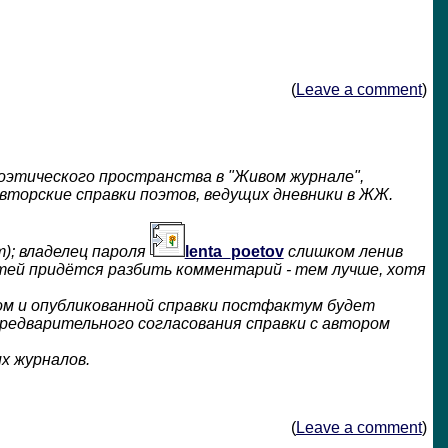
(
Leave a comment
)
поэтического пространства в "Живом журнале",
вторские справки поэтов, ведущих дневники в ЖЖ.
); владелец пароля
lenta_poetov
слишком ленив
стей придётся разбить комментарий - тем лучше, хотя
том и опубликованной справки постфактум будет
предварительного согласования справки с автором
х журналов.
(
Leave a comment
)