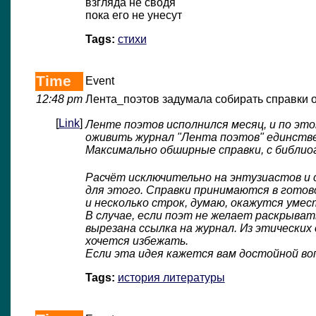
взгляда не сводя
пока его не унесут
Tags:
стихи
Time
Event
12:48 pm
Лента_поэтов задумала собирать справки о
[
Link
]
Ленте поэтов исполнился месяц, и по эт
оживить журнал "Лента поэтов" единстве
Максимально обширные справки, с библио
Расчёт исключительно на энтузиастов и 
для этого. Справки принимаются в готов
и несколько строк, думаю, окажутся умес
В случае, если поэт не желает раскрыва
вырезана ссылка на журнал. Из этических
хочется избежать.
Если эта идея кажется вам достойной во
Tags:
история литературы