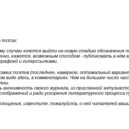
 поэтах:
ому случаю хочется выйти на новую стадию обозначения 
нно, кажется, возможным способом - публиковать в нём а
графией и гиперссылками.
самих поэтов (последнее, наверное, оптимальный вариант
ом виде здесь, в комментариях. Чем на большее число ча
тны.
ть анонимность своего журнала, из присланной энтузиас
 соображений и ради ускорения литературного процесса 
площения, известите, пожалуйста, о ней читателей ваши