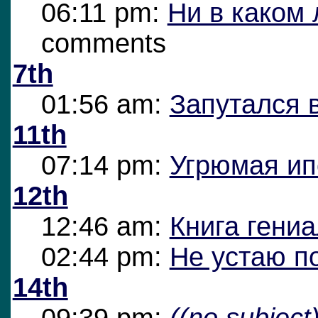
06:11 pm:
Ни в каком 
comments
7th
01:56 am:
Запутался 
11th
07:14 pm:
Угрюмая ип
12th
12:46 am:
Книга гени
02:44 pm:
Не устаю по
14th
09:39 pm:
((no subject)