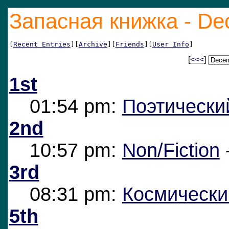
Запасная книжка - De
[
Recent Entries
][
Archive
][
Friends
][
User Info
]
[
<<<
]
1st
01:54 pm:
Поэтическ
2nd
10:57 pm:
Non/Fiction
3rd
08:31 pm:
Космически
5th