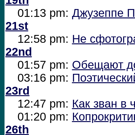
01:13 pm:
Джузеппе П
21st
12:58 pm:
Не сфотогр
22nd
01:57 pm:
Обещают д
03:16 pm:
Поэтическ
23rd
12:47 pm:
Как зван в 
01:20 pm:
Копрокрити
26th