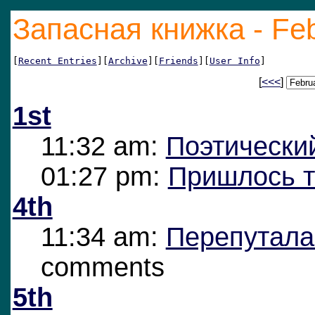
Запасная книжка - Fe
[
Recent Entries
][
Archive
][
Friends
][
User Info
]
[
<<<
]
1st
11:32 am:
Поэтически
01:27 pm:
Пришлось 
4th
11:34 am:
Перепутала
comments
5th