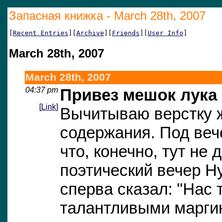
Запасная книжка - March 28th, 2007
[
Recent Entries
][
Archive
][
Friends
][
User Info
]
March 28th, 2007
March 28th, 2007
04:37 pm
Привез мешок лука
[
Link
]
Вычитываю верстку 
содержания. Под веч
что, конечно, тут не 
поэтический вечер Ну
сперва сказал: "Нас т
талантливыми маргин