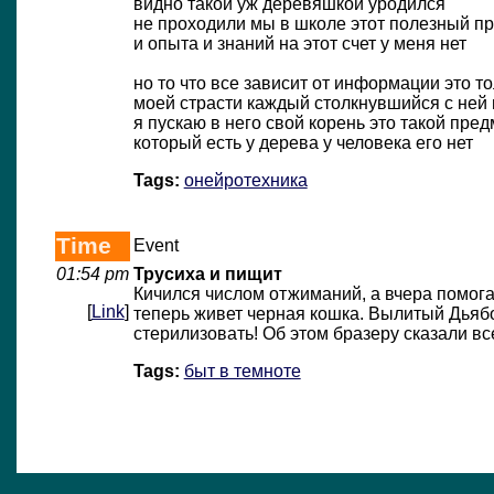
видно такой уж деревяшкой уродился
не проходили мы в школе этот полезный п
и опыта и знаний на этот счет у меня нет
но то что все зависит от информации это т
моей страсти каждый столкнувшийся с ней
я пускаю в него свой корень это такой пред
который есть у дерева у человека его нет
Tags:
онейротехника
Time
Event
01:54 pm
Трусиха и пищит
Кичился числом отжиманий, а вчера помогал
[
Link
]
теперь живет черная кошка. Вылитый Дьябол
стерилизовать! Об этом бразеру сказали все
Tags:
быт в темноте