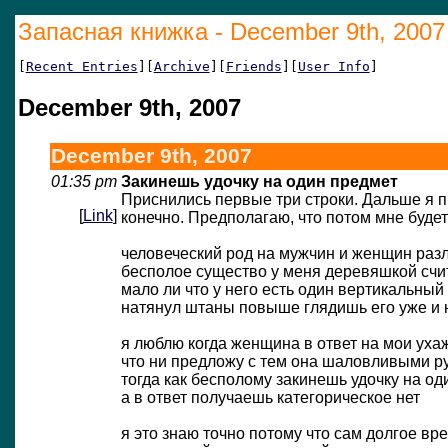
Запасная книжка - December 9th, 2007
[
Recent Entries
][
Archive
][
Friends
][
User Info
]
December 9th, 2007
December 9th, 2007
01:35 pm
Закинешь удочку на один предмет
Приснились первые три строки. Дальше я п
[
Link
]
конечно. Предполагаю, что потом мне будет
человеческий род на мужчин и женщин раз
бесполое существо у меня деревяшкой счи
мало ли что у него есть один вертикальный
натянул штаны повыше глядишь его уже и 
я люблю когда женщина в ответ на мои ух
что ни предложу с тем она шаловливыми р
тогда как бесполому закинешь удочку на од
а в ответ получаешь категорическое нет
я это знаю точно потому что сам долгое в