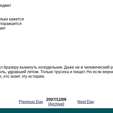
редмет
олько кажется
 поражается
мет
 бразеру выкинуть холодильник. Даже не в человеческий ро
ь, удравший летом. Только трусиха и пищит. Но если вернет
, кто знает эту историю.
2007/12/09
Previous Day
Next Day
[
Archive
]