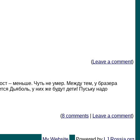
(
Leave a comment
)
ст -- меньше. Чуть не умер. Между тем, у бразера
ся Дьяболь, у них же будут дети! Пуську надо
(
8 comments
|
Leave a comment
)
My Website
Powered by
LJ.Rossia.org