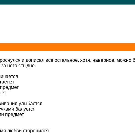
роснулся и дописал все остальное, хотя, наверное, можно 
 за него стыдно.
личается
тается
 предмет
нет
аживания улыбается
учками балуется
ин предмет
ремя любви сторонился