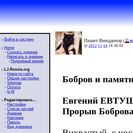
Войти в систему
Пишет Виндденор (
w
@
2012
-
11
-
24
18:38:00
Home
-
Создать дневник
-
Написать в дневник
-
Подробный режим
LJ.Rossia.org
-
Новости сайта
Бобров и памят
-
Общие настройки
-
Sitemap
-
Оплата
-
ljr-fif
Евгений ЕВТ
Редактировать...
-
Настройки
Прорыв Бобров
-
Список друзей
-
Дневник
-
Картинки
-
Пароль
-
Вид дневника
Вихрастый, с нос