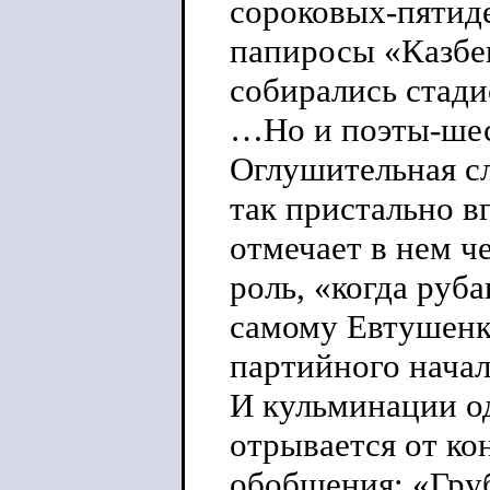
сороковых-пятиде
папиросы «Казбе
собирались ста
…Но и поэты-шес
Оглушительная сл
так пристально в
отмечает в нем ч
роль, «когда руб
самому Евтушенко
партийного началь
И кульминации од
отрывается от ко
обобщения: «Грубя