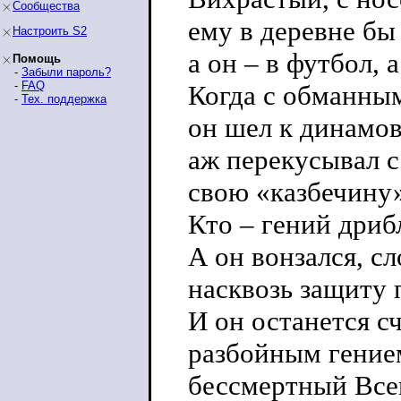
Сообщества
ему в деревне бы
Настроить S2
а он – в футбол, а
Помощь
-
Забыли пароль?
-
FAQ
Когда с обманны
-
Тех. поддержка
он шел к динамо
аж перекусывал с
свою «казбечину
Кто – гений дриб
А он вонзался, с
насквозь защиту 
И он останется с
разбойным гение
бессмертный Все