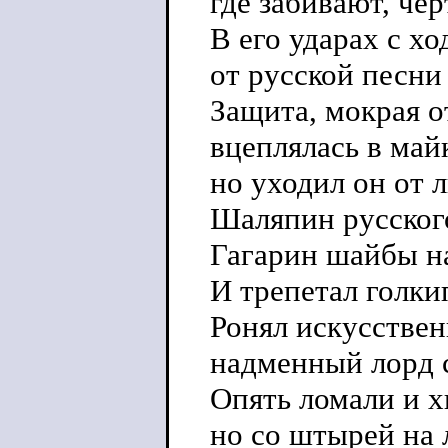
где забивают, чер
В его ударах с ход
от русской песни
Защита, мокрая о
вцеплялась в май
но уходил он от 
Шаляпин русског
Гагарин шайбы н
И трепетал голки
Ронял искусстве
надменный лорд с
Опять ломали и х
но со штырей на 