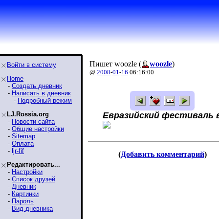
Пишет woozle (
woozle
)
Войти в систему
@
2008
-
01
-
16
06:16:00
Home
-
Создать дневник
-
Написать в дневник
-
Подробный режим
LJ.Rossia.org
Евразийский фестиваль 
-
Новости сайта
-
Общие настройки
-
Sitemap
-
Оплата
-
ljr-fif
(
Добавить комментарий
)
Редактировать...
-
Настройки
-
Список друзей
-
Дневник
-
Картинки
-
Пароль
-
Вид дневника