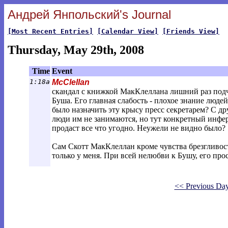
Андрей Янпольский's Journal
[Most Recent Entries]
[Calendar View]
[Friends View]
Thursday, May 29th, 2008
Time
Event
1:18a
McClellan
скандал с книжкой МакКлеллана лишний раз подч
Буша. Его главная слабость - плохое знание люде
было назначить эту крысу пресс секретарем? С др
люди им не занимаются, но тут конкретный инфе
продаст все что угодно. Неужели не видно было?
Сам Скотт МакКлеллан кроме чувства брезгливост
только у меня. При всей нелюбви к Бушу, его прост
<< Previous Da